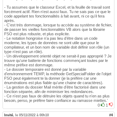
- Tu assumes que le classeur Excel, et la feuille de travail sont
forcément actif. Rien n'est aussi faux. Tu ne sais pas ce que le
code appelant tes fonctionnalités à fait avant, ni ce qu'il fera
après.
- C'est très dommage, lorsque tu accède au système de fichier,
de passer les vieilles fonctionnalités VB alors que la librairie
FSO est plus robuste, et plus explicite.
- Le notation hongroise n'a pas lieu d'être dans un code
moderne, les types de données ne sont utile que pour le
compilateur, et un bon nom de variable doit définir son rôle (un
type n'est pas un rôle).
- Un développement orienté objet ne serait-il pas approprié ? Je
trouve qu'une batterie de fonctions commençant toutes par le
même préfixe est dommage.
- Le dossier temporaire est donné par la variable
d'environnement TEMP, la méthode GetSpecialFolder de l'objet
FSO peut également te la donner (je la préfère car une
énumérations est plus fiable qu'une chaine de caractères).
- La gestion du dossier Mail mérite d'être factorisé dans une
fonction séparée, afin de minimiser les redondances.
- Ce n'est pas faux de détruire les objets quand tu n'en as plus
besoin, perso, je préfère faire confiance au ramasse miettes.'
0
1
Invité
,
le 05/11/2022 à 00h10
#4