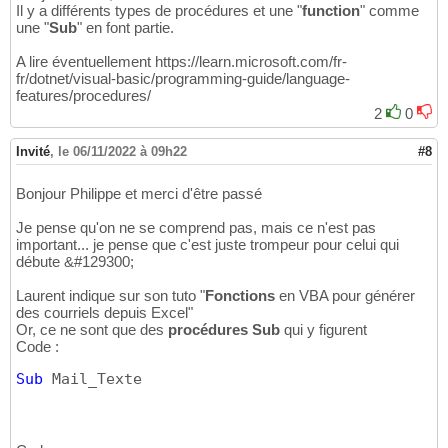
Il y a différents types de procédures et une "
function
" comme
une "
Sub
" en font partie.
A lire éventuellement https://learn.microsoft.com/fr-
fr/dotnet/visual-basic/programming-guide/language-
features/procedures/
2
0
Invité
,
le 06/11/2022 à 09h22
#8
Bonjour Philippe et merci d'être passé
Je pense qu'on ne se comprend pas, mais ce n'est pas
important... je pense que c'est juste trompeur pour celui qui
débute &#129300;
Laurent indique sur son tuto "
Fonctions
en VBA pour générer
des courriels depuis Excel"
Or, ce ne sont que des
procédures Sub
qui y figurent
Code :
Sub
 Mail_Texte