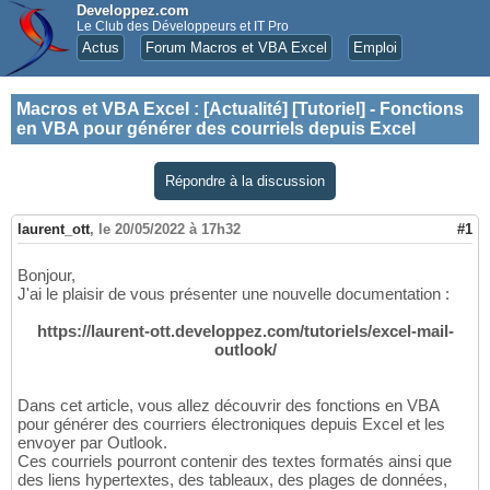
Developpez.com
Le Club des Développeurs et IT Pro
Actus
Forum Macros et VBA Excel
Emploi
Macros et VBA Excel
:
[Actualité] [Tutoriel] - Fonctions
en VBA pour générer des courriels depuis Excel
Répondre à la discussion
laurent_ott
,
le 20/05/2022 à 17h32
#1
Bonjour,
J'ai le plaisir de vous présenter une nouvelle documentation :
https://laurent-ott.developpez.com/tutoriels/excel-mail-
outlook/
Dans cet article, vous allez découvrir des fonctions en VBA
pour générer des courriers électroniques depuis Excel et les
envoyer par Outlook.
Ces courriels pourront contenir des textes formatés ainsi que
des liens hypertextes, des tableaux, des plages de données,