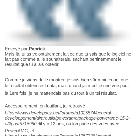
Envoyé par
Paprick
Mais là, tu as volontairement fait ce que tu sais que le logiciel ne
fait pas comme tu le souhaiterais, sachant pertinemment le
résultat que tu allais obtenir.
Comme je viens de le montrer, je sais bien sûr maintenant que
le résultat obtenu est cata, mais quand jai modifié une vue pour
la 1ère fois, je ne mattendais pas du tout à un tel résultat.
Accessoirement, en fouillant, jai retrouvé
https://www.developpez.net/forums/d1025574/general-
developpement/alm/outils/poweramc/package-poweramc-15-2-
a/#post5716960
dil y a 12 ans, où lon parle des vues avec
PowerAMC, et
https://www.developpez.net/forums/d1057386/general-