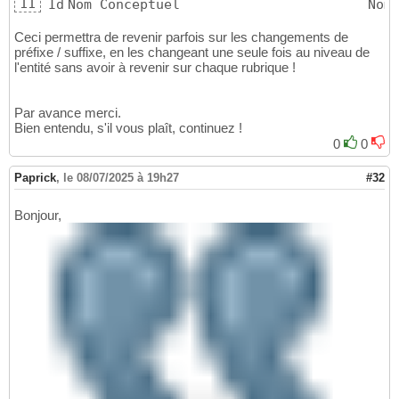
11
Id
Nom Conceptuel
Nom
 1
 [ CLI_ ][ ID ][ ] CLI_ID
 [ 
Ceci permettra de revenir parfois sur les changements de
 -
 [ CLI_ ][ ENSEIGNE ][ ] CLI_ENSEIGNE
 [ 
préfixe / suffixe, en les changeant une seule fois au niveau de
l'entité sans avoir à revenir sur chaque rubrique !
Par avance merci.
Bien entendu, s'il vous plaît, continuez !
0
0
Paprick
,
le 08/07/2025 à 19h27
#32
Bonjour,