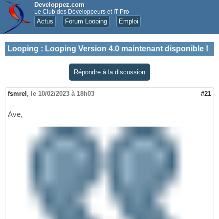
Developpez.com
Le Club des Développeurs et IT Pro
Actus
Forum Looping
Emploi
Looping
:
Looping Version 4.0 maintenant disponible !
Répondre à la discussion
fsmrel
,
le 10/02/2023 à 18h03
#21
Ave,