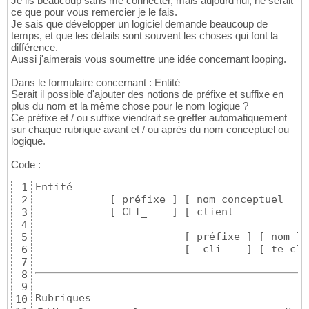
Je lis beaucoup sans me connecter, mais aujourd'hui, ne serait
ce que pour vous remercier je le fais.
Je sais que développer un logiciel demande beaucoup de
temps, et que les détails sont souvent les choses qui font la
différence.
Aussi j'aimerais vous soumettre une idée concernant looping.
Dans le formulaire concernant : Entité
Serait il possible d'ajouter des notions de préfixe et suffixe en
plus du nom et la même chose pour le nom logique ?
Ce préfixe et / ou suffixe viendrait se greffer automatiquement
sur chaque rubrique avant et / ou après du nom conceptuel ou
logique.
Code :
Entité

1
            [ préfixe ] [ nom conceptuel    
2
            [ CLI_    ] [ client            
3
4
                        [ préfixe ] [ nom lo
5
                        [  cli_   ] [ te_cli
6
7
8
9
10