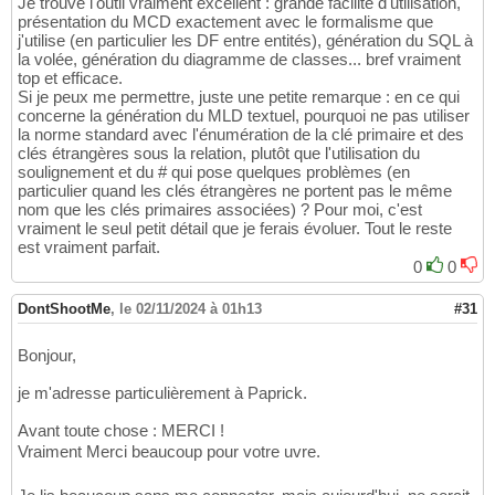
Je trouve l'outil vraiment excellent : grande facilité d'utilisation,
présentation du MCD exactement avec le formalisme que
j'utilise (en particulier les DF entre entités), génération du SQL à
la volée, génération du diagramme de classes... bref vraiment
top et efficace.
Si je peux me permettre, juste une petite remarque : en ce qui
concerne la génération du MLD textuel, pourquoi ne pas utiliser
la norme standard avec l'énumération de la clé primaire et des
clés étrangères sous la relation, plutôt que l'utilisation du
soulignement et du # qui pose quelques problèmes (en
particulier quand les clés étrangères ne portent pas le même
nom que les clés primaires associées) ? Pour moi, c'est
vraiment le seul petit détail que je ferais évoluer. Tout le reste
est vraiment parfait.
0
0
DontShootMe
,
le 02/11/2024 à 01h13
#31
Bonjour,
je m'adresse particulièrement à Paprick.
Avant toute chose : MERCI !
Vraiment Merci beaucoup pour votre uvre.