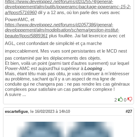
https://www.developpez.net/forums/d1025574/general-
developpement/alm/outils/poweramc/package-poweramc-15-2-
a/#post5716960
dil y a 12 ans, où lon parle des vues avec
PowerAMC, et
https://www.developpez.net/forums/d1057386/general-
developpement/alm/modelisation/schema/gestion-institut-
beaute/#post5889361
plus fouillée. Jai fait lexercice avec cet
AGL, cest confondant de simplicité et ça marche
impeccablement. Mes vues sont persistantes et le MCD nest
pas contaminé par les déplacements des objets.
Et bien, voilà un point (parmi tant d'autres surement) sur lequel
Power-AMC est aujourd'hui supérieur à
Looping
.
Mais, étant têtu mais pas obtu, je vais continuer à m'intéresser
au problème, sachant qu'il y a un aspect de ma ligne de
conduite qui ne changera pas : ne pas rendre les cas généraux
complexes pour satisfaire un cas particulier complexe !
A suivre ...
2
0
escartefigue
,
le 16/02/2023 à 14h10
#27