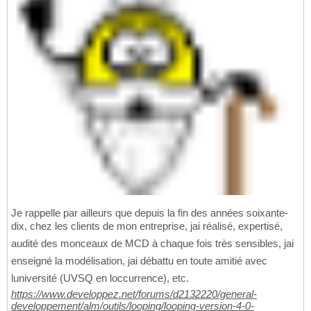
Je rappelle par ailleurs que depuis la fin des années soixante-
dix, chez les clients de mon entreprise, jai réalisé, expertisé,
audité des monceaux de MCD à chaque fois très sensibles, jai
enseigné la modélisation, jai débattu en toute amitié avec
luniversité (UVSQ en loccurrence), etc.
https://www.developpez.net/forums/d2132220/general-
developpement/alm/outils/looping/looping-version-4-0-