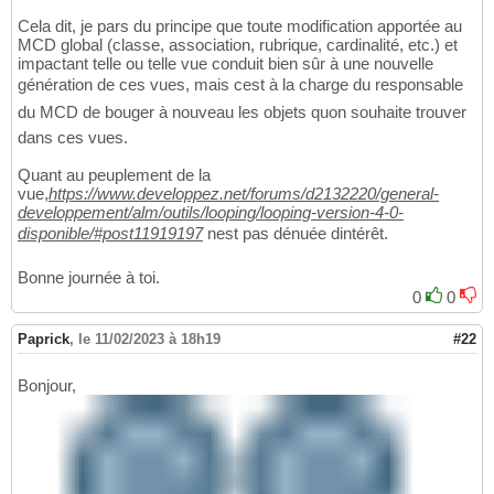
Cela dit, je pars du principe que toute modification apportée au
MCD global (classe, association, rubrique, cardinalité, etc.) et
impactant telle ou telle vue conduit bien sûr à une nouvelle
génération de ces vues, mais cest à la charge du responsable
du MCD de bouger à nouveau les objets quon souhaite trouver
dans ces vues.
Quant au peuplement de la
vue,
https://www.developpez.net/forums/d2132220/general-
developpement/alm/outils/looping/looping-version-4-0-
disponible/#post11919197
nest pas dénuée dintérêt.
Bonne journée à toi.
0
0
Paprick
,
le 11/02/2023 à 18h19
#22
Bonjour,