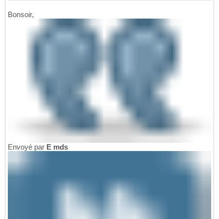
Bonsoir,
Envoyé par
E mds