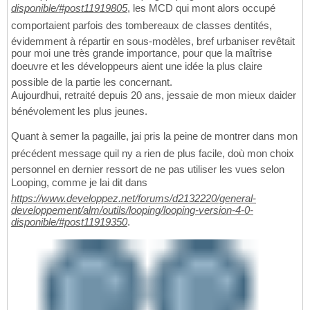
disponible/#post11919805
, les MCD qui mont alors occupé
comportaient parfois des tombereaux de classes dentités,
évidemment à répartir en sous-modèles, bref urbaniser revêtait
pour moi une très grande importance, pour que la maîtrise
doeuvre et les développeurs aient une idée la plus claire
possible de la partie les concernant.
Aujourdhui, retraité depuis 20 ans, jessaie de mon mieux daider
bénévolement les plus jeunes.
Quant à semer la pagaille, jai pris la peine de montrer dans mon
précédent message quil ny a rien de plus facile, doù mon choix
personnel en dernier ressort de ne pas utiliser les vues selon
Looping, comme je lai dit dans
https://www.developpez.net/forums/d2132220/general-
developpement/alm/outils/looping/looping-version-4-0-
disponible/#post11919350
.