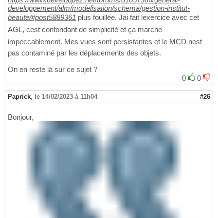
developpement/alm/modelisation/schema/gestion-institut-
beaute/#post5889361
plus fouillée. Jai fait lexercice avec cet
AGL, cest confondant de simplicité et ça marche
impeccablement. Mes vues sont persistantes et le MCD nest
pas contaminé par les déplacements des objets.
On en reste là sur ce sujet ?
0
0
Paprick
,
le 14/02/2023 à 11h04
#26
Bonjour,