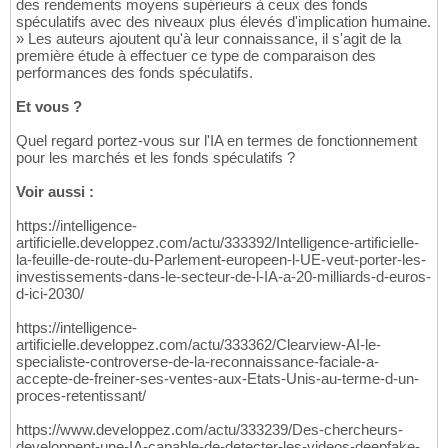
des rendements moyens supérieurs à ceux des fonds
spéculatifs avec des niveaux plus élevés d'implication humaine.
» Les auteurs ajoutent qu'à leur connaissance, il s'agit de la
première étude à effectuer ce type de comparaison des
performances des fonds spéculatifs.
Et vous ?
Quel regard portez-vous sur l'IA en termes de fonctionnement
pour les marchés et les fonds spéculatifs ?
Voir aussi :
https://intelligence-
artificielle.developpez.com/actu/333392/Intelligence-artificielle-
la-feuille-de-route-du-Parlement-europeen-l-UE-veut-porter-les-
investissements-dans-le-secteur-de-l-IA-a-20-milliards-d-euros-
d-ici-2030/
https://intelligence-
artificielle.developpez.com/actu/333362/Clearview-AI-le-
specialiste-controverse-de-la-reconnaissance-faciale-a-
accepte-de-freiner-ses-ventes-aux-Etats-Unis-au-terme-d-un-
proces-retentissant/
https://www.developpez.com/actu/333239/Des-chercheurs-
developpent-une-IA-capable-de-detecter-les-videos-deepfake-