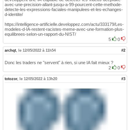
avec-une-precision-allant-jusqu-a-99-pourcent-cette-methode-
detecte-les-expressions-faciales-manipulees-et-les-echanges-
d-identite/
https://intelligence-artificielle.developpez.com/actu/333179/Les-
modeles-d-IA-restent-racistes-meme-avec-une-formation-plus-
equilibrees-selon-un-rapport-du-NIST/
5
0
archqt
,
le 12/05/2022 à 11h54
#2
Donc les traders ne "servent" à rien, si une IA fait mieux ?
2
0
totozor
,
le 12/05/2022 à 13h20
#3