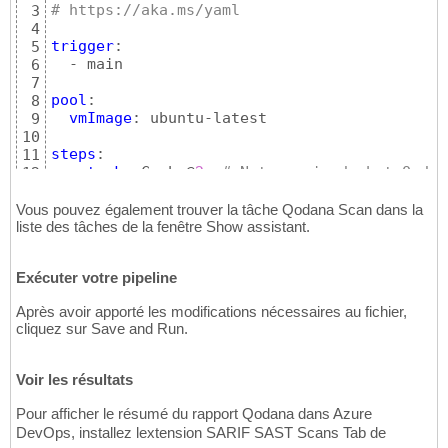
# https://aka.ms/yaml
3
4
trigger
:

5
  - main

6
7
pool
:

8
vmImage
: ubuntu-latest

9
10
steps
:

11
  - 
task
: Cache@
2
# Not required, but Qodan
12
inputs
:

13
key
: 
'"$(Build.Repository.Name)" | "$(
14
Vous pouvez également trouver la tâche Qodana Scan dans la
path
: 
'$(Agent.TempDirectory)/qodana/c
liste des tâches de la fenêtre Show assistant.
15
restoreKeys
: |

16
"$(Build.Repository.Name)"
 | 
"$(Buil
17
Exécuter votre pipeline
"$(Build.Repository.Name)"
18
  - 
task
: QodanaScan@
1
19
Après avoir apporté les modifications nécessaires au fichier,
cliquez sur Save and Run.
Voir les résultats
Pour afficher le résumé du rapport Qodana dans Azure
DevOps, installez lextension SARIF SAST Scans Tab de