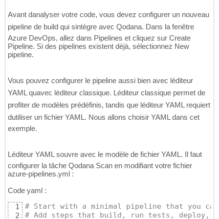
Avant danalyser votre code, vous devez configurer un nouveau
pipeline de build qui sintègre avec Qodana. Dans la fenêtre
Azure DevOps, allez dans Pipelines et cliquez sur Create
Pipeline. Si des pipelines existent déjà, sélectionnez New
pipeline.
Vous pouvez configurer le pipeline aussi bien avec léditeur
YAML quavec léditeur classique. Léditeur classique permet de
profiter de modèles prédéfinis, tandis que léditeur YAML requiert
dutiliser un fichier YAML. Nous allons choisir YAML dans cet
exemple.
Léditeur YAML souvre avec le modèle de fichier YAML. Il faut
configurer la tâche Qodana Scan en modifiant votre fichier
azure-pipelines.yml :
Code yaml :
# Start with a minimal pipeline that you can
1
# Add steps that build, run tests, deploy, a
2