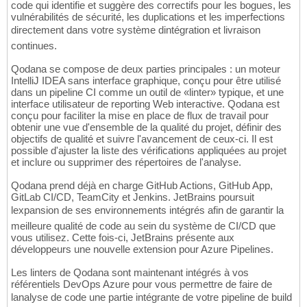
code qui identifie et suggère des correctifs pour les bogues, les
vulnérabilités de sécurité, les duplications et les imperfections
directement dans votre système dintégration et livraison
continues.
Qodana se compose de deux parties principales : un moteur
IntelliJ IDEA sans interface graphique, conçu pour être utilisé
dans un pipeline CI comme un outil de «linter» typique, et une
interface utilisateur de reporting Web interactive. Qodana est
conçu pour faciliter la mise en place de flux de travail pour
obtenir une vue d'ensemble de la qualité du projet, définir des
objectifs de qualité et suivre l'avancement de ceux-ci. Il est
possible d'ajuster la liste des vérifications appliquées au projet
et inclure ou supprimer des répertoires de l'analyse.
Qodana prend déjà en charge GitHub Actions, GitHub App,
GitLab CI/CD, TeamCity et Jenkins. JetBrains poursuit
lexpansion de ses environnements intégrés afin de garantir la
meilleure qualité de code au sein du système de CI/CD que
vous utilisez. Cette fois-ci, JetBrains présente aux
développeurs une nouvelle extension pour Azure Pipelines.
Les linters de Qodana sont maintenant intégrés à vos
référentiels DevOps Azure pour vous permettre de faire de
lanalyse de code une partie intégrante de votre pipeline de build