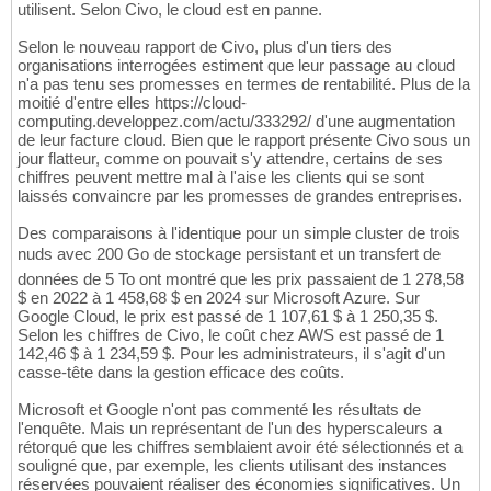
utilisent. Selon Civo, le cloud est en panne.
Selon le nouveau rapport de Civo, plus d'un tiers des
organisations interrogées estiment que leur passage au cloud
n'a pas tenu ses promesses en termes de rentabilité. Plus de la
moitié d'entre elles https://cloud-
computing.developpez.com/actu/333292/ d'une augmentation
de leur facture cloud. Bien que le rapport présente Civo sous un
jour flatteur, comme on pouvait s'y attendre, certains de ses
chiffres peuvent mettre mal à l'aise les clients qui se sont
laissés convaincre par les promesses de grandes entreprises.
Des comparaisons à l'identique pour un simple cluster de trois
nuds avec 200 Go de stockage persistant et un transfert de
données de 5 To ont montré que les prix passaient de 1 278,58
$ en 2022 à 1 458,68 $ en 2024 sur Microsoft Azure. Sur
Google Cloud, le prix est passé de 1 107,61 $ à 1 250,35 $.
Selon les chiffres de Civo, le coût chez AWS est passé de 1
142,46 $ à 1 234,59 $. Pour les administrateurs, il s'agit d'un
casse-tête dans la gestion efficace des coûts.
Microsoft et Google n'ont pas commenté les résultats de
l'enquête. Mais un représentant de l'un des hyperscaleurs a
rétorqué que les chiffres semblaient avoir été sélectionnés et a
souligné que, par exemple, les clients utilisant des instances
réservées pouvaient réaliser des économies significatives. Un