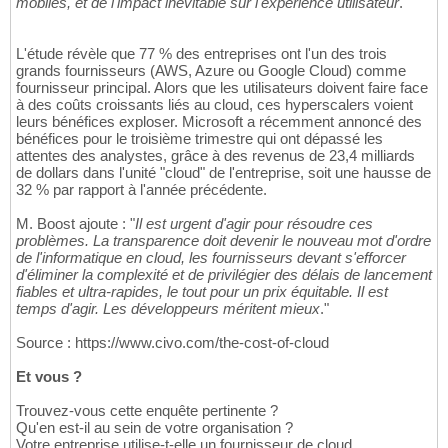
mobiles, et de l'impact inévitable sur l'expérience utilisateur
."
L'étude révèle que 77 % des entreprises ont l'un des trois
grands fournisseurs (AWS, Azure ou Google Cloud) comme
fournisseur principal. Alors que les utilisateurs doivent faire face
à des coûts croissants liés au cloud, ces hyperscalers voient
leurs bénéfices exploser. Microsoft a récemment annoncé des
bénéfices pour le troisième trimestre qui ont dépassé les
attentes des analystes, grâce à des revenus de 23,4 milliards
de dollars dans l'unité "cloud" de l'entreprise, soit une hausse de
32 % par rapport à l'année précédente.
M. Boost ajoute : "
Il est urgent d'agir pour résoudre ces
problèmes. La transparence doit devenir le nouveau mot d'ordre
de l'informatique en cloud, les fournisseurs devant s'efforcer
d'éliminer la complexité et de privilégier des délais de lancement
fiables et ultra-rapides, le tout pour un prix équitable. Il est
temps d'agir. Les développeurs méritent mieux
."
Source : https://www.civo.com/the-cost-of-cloud
Et vous ?
Trouvez-vous cette enquête pertinente ?
Qu'en est-il au sein de votre organisation ?
Votre entreprise utilise-t-elle un fournisseur de cloud