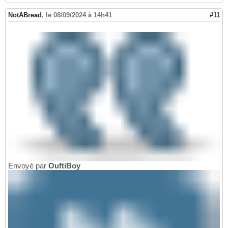
NotABread
,
le 08/09/2024 à 14h41
#11
Envoyé par
OuftiBoy