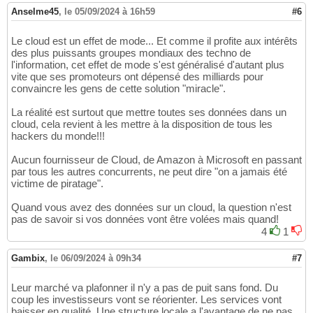
Anselme45
,
le 05/09/2024 à 16h59
#6
Le cloud est un effet de mode... Et comme il profite aux intérêts
des plus puissants groupes mondiaux des techno de
l'information, cet effet de mode s'est généralisé d'autant plus
vite que ses promoteurs ont dépensé des milliards pour
convaincre les gens de cette solution "miracle".
La réalité est surtout que mettre toutes ses données dans un
cloud, cela revient à les mettre à la disposition de tous les
hackers du monde!!!
Aucun fournisseur de Cloud, de Amazon à Microsoft en passant
par tous les autres concurrents, ne peut dire "on a jamais été
victime de piratage".
Quand vous avez des données sur un cloud, la question n'est
pas de savoir si vos données vont être volées mais quand!
4
1
Gambix
,
le 06/09/2024 à 09h34
#7
Leur marché va plafonner il n'y a pas de puit sans fond. Du
coup les investisseurs vont se réorienter. Les services vont
baisser en qualité. Une structure locale a l'avantage de ne pas