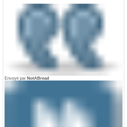
Envoyé par
NotABread