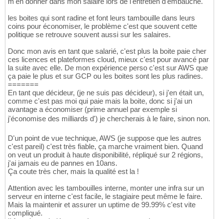
m'en donner dans mon salaire lors de l'entretien d'embauche.
les boites qui sont radine et font leurs tambouille dans leurs
coins pour économiser, le problème c'est que souvent cette
politique se retrouve souvent aussi sur les salaires.
Donc mon avis en tant que salarié, c'est plus la boite paie cher
ces licences et plateformes cloud, mieux c'est pour avancé par
la suite avec elle. De mon expérience perso c'est sur AWS que
ça paie le plus et sur GCP ou les boites sont les plus radines.
=======
En tant que décideur, (je ne suis pas décideur), si j'en était un,
comme c'est pas moi qui paie mais la boite, donc si j'ai un
avantage a économiser (prime annuel par exemple si
j'économise des milliards d') je chercherais à le faire, sinon non.
D'un point de vue technique, AWS (je suppose que les autres
c'est pareil) c'est très fiable, ça marche vraiment bien. Quand
on veut un produit à haute disponibilité, répliqué sur 2 régions,
j'ai jamais eu de pannes en 10ans.
Ça coute très cher, mais la qualité est la !
Attention avec les tambouilles interne, monter une infra sur un
serveur en interne c'est facile, le stagiaire peut même le faire.
Mais la maintenir et assurer un uptime de 99.99% c'est vite
compliqué.