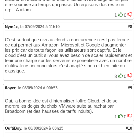
être soumise au temps qui passe. Un erp sous dos reste un
erp... A vitam
1
0
Nym4x
,
le 07/09/2024 à 11h10
#8
C'est surtout que niveau cloud la concurrence n'est pas féroce
ce qui permet aux Amazon, Microsoft et Google d'augmenter
les prix car de toute façon les utilisateurs sont captifs. Et le
cloud c'est un outil: si vous avez besoin de scaler rapidement et
tenir une charge sur les serveurs exponentielle avec un nombre
d'utilisateurs inconnu alors c'est adapté sinon et bien faite du
classique.
3
0
floyer
,
le 08/09/2024 à 00h53
#9
Oui, la bonne idée est d'internaliser l'offre Cloud, et de se
mordre les doigts du choix VMware suite au rachat par
Broadcom (et des hausses de tarifs induits).
1
0
OuftiBoy
,
le 08/09/2024 à 03h15
#10