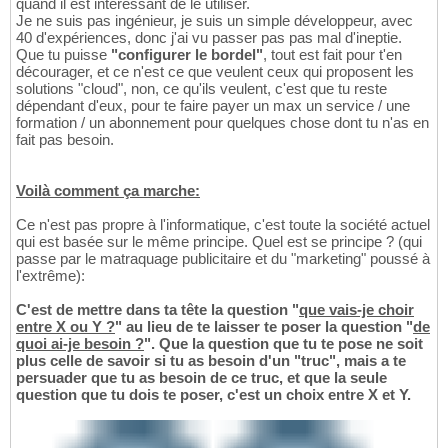
quand il est intéressant de le utiliser.
Je ne suis pas ingénieur, je suis un simple développeur, avec
40 d'expériences, donc j'ai vu passer pas pas mal d'ineptie.
Que tu puisse
"configurer le bordel"
, tout est fait pour t'en
décourager, et ce n'est ce que veulent ceux qui proposent les
solutions "cloud", non, ce qu'ils veulent, c'est que tu reste
dépendant d'eux, pour te faire payer un max un service / une
formation / un abonnement pour quelques chose dont tu n'as en
fait pas besoin.
Voilà comment ça marche:
Ce n'est pas propre à l'informatique, c'est toute la société actuel
qui est basée sur le même principe. Quel est se principe ? (qui
passe par le matraquage publicitaire et du "marketing" poussé à
l'extrême):
C'est de mettre dans ta tête la question "
que vais-je choir
entre X ou Y ?
" au lieu de te laisser te poser la question "
de
quoi ai-je besoin ?
". Que la question que tu te pose ne soit
plus celle de savoir si tu as besoin d'un "truc", mais a te
persuader que tu as besoin de ce truc, et que la seule
question que tu dois te poser, c'est un choix entre X et Y.