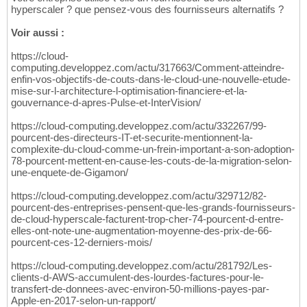
hyperscaler ? que pensez-vous des fournisseurs alternatifs ?
Voir aussi :
https://cloud-
computing.developpez.com/actu/317663/Comment-atteindre-
enfin-vos-objectifs-de-couts-dans-le-cloud-une-nouvelle-etude-
mise-sur-l-architecture-l-optimisation-financiere-et-la-
gouvernance-d-apres-Pulse-et-InterVision/
https://cloud-computing.developpez.com/actu/332267/99-
pourcent-des-directeurs-IT-et-securite-mentionnent-la-
complexite-du-cloud-comme-un-frein-important-a-son-adoption-
78-pourcent-mettent-en-cause-les-couts-de-la-migration-selon-
une-enquete-de-Gigamon/
https://cloud-computing.developpez.com/actu/329712/82-
pourcent-des-entreprises-pensent-que-les-grands-fournisseurs-
de-cloud-hyperscale-facturent-trop-cher-74-pourcent-d-entre-
elles-ont-note-une-augmentation-moyenne-des-prix-de-66-
pourcent-ces-12-derniers-mois/
https://cloud-computing.developpez.com/actu/281792/Les-
clients-d-AWS-accumulent-des-lourdes-factures-pour-le-
transfert-de-donnees-avec-environ-50-millions-payes-par-
Apple-en-2017-selon-un-rapport/