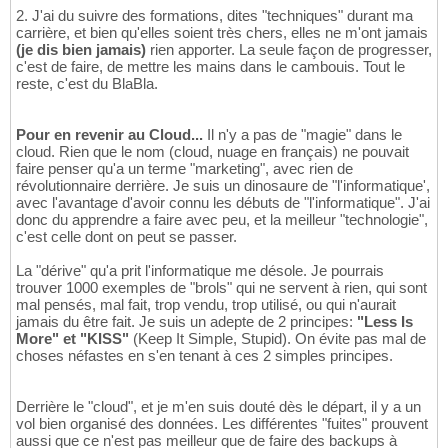
2. J'ai du suivre des formations, dites "techniques" durant ma
carrière, et bien qu'elles soient très chers, elles ne m'ont jamais
(je dis bien jamais)
rien apporter. La seule façon de progresser,
c'est de faire, de mettre les mains dans le cambouis. Tout le
reste, c'est du BlaBla.
Pour en revenir au Cloud...
Il n'y a pas de "magie" dans le
cloud. Rien que le nom (cloud, nuage en français) ne pouvait
faire penser qu'a un terme "marketing", avec rien de
révolutionnaire derrière. Je suis un dinosaure de "l'informatique',
avec l'avantage d'avoir connu les débuts de "l'informatique". J'ai
donc du apprendre a faire avec peu, et la meilleur "technologie",
c'est celle dont on peut se passer.
La "dérive" qu'a prit l'informatique me désole. Je pourrais
trouver 1000 exemples de "brols" qui ne servent à rien, qui sont
mal pensés, mal fait, trop vendu, trop utilisé, ou qui n'aurait
jamais du être fait. Je suis un adepte de 2 principes:
"Less Is
More" et "KISS"
(Keep It Simple, Stupid). On évite pas mal de
choses néfastes en s'en tenant à ces 2 simples principes.
Derrière le "cloud", et je m'en suis douté dès le départ, il y a un
vol bien organisé des données. Les différentes "fuites" prouvent
aussi que ce n'est pas meilleur que de faire des backups à