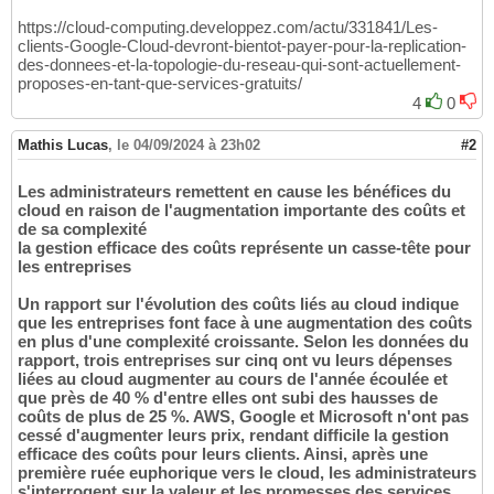
https://cloud-computing.developpez.com/actu/331841/Les-
clients-Google-Cloud-devront-bientot-payer-pour-la-replication-
des-donnees-et-la-topologie-du-reseau-qui-sont-actuellement-
proposes-en-tant-que-services-gratuits/
4
0
Mathis Lucas
,
le 04/09/2024 à 23h02
#2
Les administrateurs remettent en cause les bénéfices du
cloud en raison de l'augmentation importante des coûts et
de sa complexité
la gestion efficace des coûts représente un casse-tête pour
les entreprises
Un rapport sur l'évolution des coûts liés au cloud indique
que les entreprises font face à une augmentation des coûts
en plus d'une complexité croissante. Selon les données du
rapport, trois entreprises sur cinq ont vu leurs dépenses
liées au cloud augmenter au cours de l'année écoulée et
que près de 40 % d'entre elles ont subi des hausses de
coûts de plus de 25 %. AWS, Google et Microsoft n'ont pas
cessé d'augmenter leurs prix, rendant difficile la gestion
efficace des coûts pour leurs clients. Ainsi, après une
première ruée euphorique vers le cloud, les administrateurs
s'interrogent sur la valeur et les promesses des services