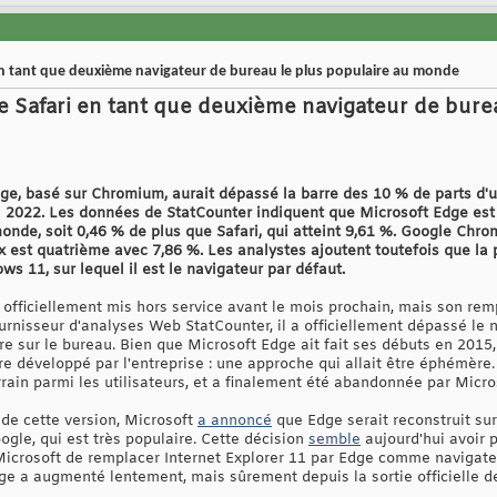
n tant que deuxième navigateur de bureau le plus populaire au monde
 Safari en tant que deuxième navigateur de burea
e, basé sur Chromium, aurait dépassé la barre des 10 % de parts d'ut
il 2022. Les données de StatCounter indiquent que Microsoft Edge est
onde, soit 0,46 % de plus que Safari, qui atteint 9,61 %. Google Chro
x est quatrième avec 7,86 %. Les analystes ajoutent toutefois que la
ws 11, sur lequel il est le navigateur par défaut.
s officiellement mis hors service avant le mois prochain, mais son re
urnisseur d'analyses Web StatCounter, il a officiellement dépassé le 
e sur le bureau. Bien que Microsoft Edge ait fait ses débuts en 2015, 
e développé par l'entreprise : une approche qui allait être éphémère.
rain parmi les utilisateurs, et a finalement été abandonnée par Micro
e de cette version, Microsoft
a annoncé
que Edge serait reconstruit s
gle, qui est très populaire. Cette décision
semble
aujourd'hui avoir p
e Microsoft de remplacer Internet Explorer 11 par Edge comme naviga
'Edge a augmenté lentement, mais sûrement depuis la sortie officielle