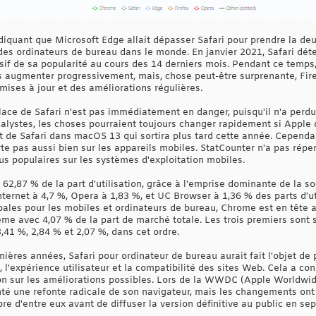
diquant que Microsoft Edge allait dépasser Safari pour prendre la deu
 % des ordinateurs de bureau dans le monde. En janvier 2021, Safari dé
ssif de sa popularité au cours des 14 derniers mois. Pendant ce temp
rs augmenter progressivement, mais, chose peut-être surprenante, Fire
mises à jour et des améliorations régulières.
lace de Safari n'est pas immédiatement en danger, puisqu'il n'a perd
analystes, les choses pourraient toujours changer rapidement si Apple
 de Safari dans macOS 13 qui sortira plus tard cette année. Cependant
rte pas aussi bien sur les appareils mobiles. StatCounter n'a pas ré
us populaires sur les systèmes d'exploitation mobiles.
2,87 % de la part d'utilisation, grâce à l'emprise dominante de la so
ternet à 4,7 %, Opera à 1,83 %, et UC Browser à 1,36 % des parts d'ut
obales pour les mobiles et ordinateurs de bureau, Chrome est en tête 
ème avec 4,07 % de la part de marché totale. Les trois premiers sont 
,41 %, 2,84 % et 2,07 %, dans cet ordre.
nières années, Safari pour ordinateur de bureau aurait fait l'objet de 
 l'expérience utilisateur et la compatibilité des sites Web. Cela a con
on sur les améliorations possibles. Lors de la WWDC (Apple Worldwi
té une refonte radicale de son navigateur, mais les changements ont é
bre d'entre eux avant de diffuser la version définitive au public en se