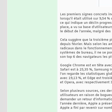
Les premiers signes concrets in
lorsqu'il était utilisé sur 9,54
ce qui indique un déclin progre
place, a vu sa base d'utilisateu
le début de l'année, malgré des 
Cela suggère que la troisième p
depuis février. Mais selon les 
radicaux dans le fonctionnement
systèmes de bureau, il ne se po
son top 6 des navigateurs les pl
Google Chrome est en tête avec 6
Safari est à 25,35 %, Samsung In
l'on regarde les statistiques gl
avec 19,13 %, et Edge est troisi
et Opera, avec respectivement 3
Selon plusieurs sources, ces der
utilisateurs en raison de bogues,
demander un retour d'informati
l'année dernière, Apple a présen
Apple a fini par revenir sur nom