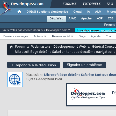
FORUMS
TUTORIELS
FAQ
DI/DSI Solutions d'entreprise
Cloud
IA
ALM
Micros
Dév. Web
AJAX
Apache
ASP
CSS
Forums
Vous n'êtes pas encore inscrit sur Developpez.com ?
Inscrivez-vous gratuitem
Derniers messages
Actions
Réseau social
Blogs
Agenda
Chat
Forum
Webmasters - Développement Web
Général Conce
Microsoft Edge détrône Safari en tant que deuxième navigateur d
+
Signaler un problème
Répondre à la discussion
Discussion :
Microsoft Edge détrône Safari en tant que deu
Sujet :
Conception Web