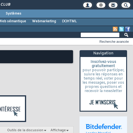
CLUB
Systèmes
Web sémantique
Webmarketing
(X)HTML
Recherche avancée
Navigation
Inscrivez-vous
gratuitement
pour pouvoir participer,
suivre les réponses en
temps réel, voter pour
les messages, poser vos
propres questions et
recevoir la newsletter
Outils de la discussion
Affichage