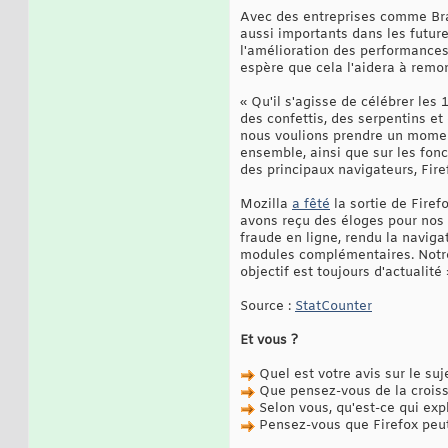
Avec des entreprises comme Bra
aussi importants dans les future
l'amélioration des performances.
espère que cela l'aidera à remon
« Qu'il s'agisse de célébrer les
des confettis, des serpentins et 
nous voulions prendre un momen
ensemble, ainsi que sur les fonc
des principaux navigateurs, Fir
Mozilla
a fêté
la sortie de Firef
avons reçu des éloges pour nos f
fraude en ligne, rendu la naviga
modules complémentaires. Notre o
objectif est toujours d'actualité 
Source :
StatCounter
Et vous ?
Quel est votre avis sur le suj
Que pensez-vous de la croiss
Selon vous, qu'est-ce qui expl
Pensez-vous que Firefox peut