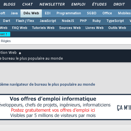
BLOGS
CHAT
NEWSLETTER
EMPLOI
ÉTUDES
DROIT
oft
Java
Dév. Web
EDI
Programmation
SGBD
Office
Mobiles
Dart
Flash / Flex
JavaScript
NodeJS
PHP
Ruby
TypeScript
 Web
FAQ Web
Tutoriels Web
Sources Web
Livres Web
Outils Web
ent !
Règles
ption Web
e bureau le plus populaire au monde
xième navigateur de bureau le plus populaire au monde