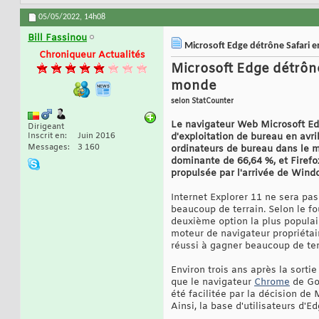
05/05/2022,
14h08
Bill Fassinou
Microsoft Edge détrône Safari e
Chroniqueur Actualités
Microsoft Edge détrône
monde
selon StatCounter
Le navigateur Web Microsoft Edg
Dirigeant
Inscrit en
Juin 2016
d'exploitation de bureau en avr
Messages
3 160
ordinateurs de bureau dans le m
dominante de 66,64 %, et Firefo
propulsée par l'arrivée de Windo
Internet Explorer 11 ne sera pa
beaucoup de terrain. Selon le fo
deuxième option la plus populair
moteur de navigateur propriétair
réussi à gagner beaucoup de ter
Environ trois ans après la sorti
que le navigateur
Chrome
de Goo
été facilitée par la décision d
Ainsi, la base d'utilisateurs d