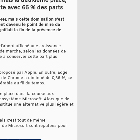
mais la deuxième place,
ête avec 66 % des parts
rer, mais cette domination s'est
nt devenu le point de mire de
fiait la fin de la présence de
d'abord affiché une croissance
ts de marché, selon les données de
ge à conserver cette part plus
 proposé par Apple. En outre, Edge
é de Chrome a diminué de 0,36 %, ce
rable au fil du temps.
e place dans la course aux
l'écosystème Microsoft. Alors que de
titue une alternative plus légère et
mais c'est tout de même
s de Microsoft sont réputées pour