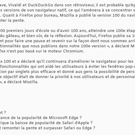
ve, Vivaldi et DuckDuckGo dans son rétroviseur, il est probable qu'
s versions de son navigateur natif, ce qui l'amènera à se concentrer s
 Quant à Firefox pour bureau, Mozilla a publié la version 100 du navi
ter la pente.
 100 premiers jours d'école ou d'avoir 100 ans, atteindre une 100e éta
du gâteau, et bien sûr, de la réflexion. Aujourd'hui, Firefox publie sa 
t pour faire une pause et revenir sur la façon dont nous sommes arr
tionnalités que nous publions dans notre 100e version », a déclaré Mo
efox n'est pas basé sur le moteur Chromium.
ox 100 et a déclaré qu'il continuera d'améliorer le navigateur pour les 
onctionnalités qui ont aidé les utilisateurs à éviter les fenêtres pop
tion par onglets plus efficace et donné aux gens la possibilité de per
bjectif était de donner la priorité à nos utilisateurs et de personna
», a déclaré Mozilla.
et ?
ance de la popularité de Microsoft Edge ?
ique la baisse de popularité de Safari d'Apple ?
 remonter la pente et surpasser Safari ou Edge ?