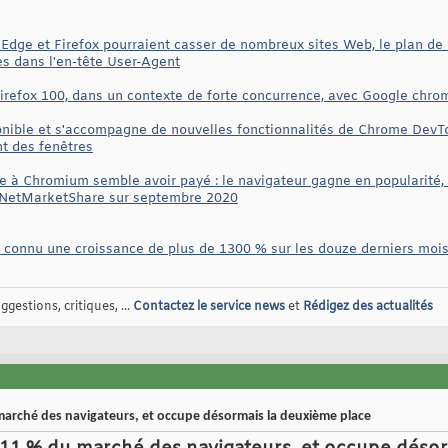
Edge et Firefox pourraient casser de nombreux sites Web, le plan de
es dans l'en-tête User-Agent
 Firefox 100, dans un contexte de forte concurrence, avec Google chro
nible et s'accompagne de nouvelles fonctionnalités de Chrome DevToo
t des fenêtres
 à Chromium semble avoir payé : le navigateur gagne en popularité, 
de NetMarketShare sur septembre 2020
connu une croissance de plus de 1300 % sur les douze derniers mois,
gestions, critiques, ...
Contactez le service news
et
Rédigez des actualités
marché des navigateurs, et occupe désormais la deuxième place