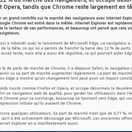
 11 % du marché des navigateurs, et occupe désor
 et Opera, tandis que Chrome reste largement en t
ir un grand contrôle sur le marché des navigateurs avec Internet Explo
ogle Chrome est entré dans la mêlée. Internet Explorer est rapideme
 la lenteur de ses performances, et beaucoup ont pensé que cela signi
avigateurs.
ussi à rebondir avec le lancement de Microsoft Edge. Le navigateur a 
l de la bête, ce qui lui a permis de franchir la barre des 11 % de par
 assez lente, mais elle a aussi été régulière, ce qui pourrait aider Ed
66 % de parts de marché de Chrome, il a dépassé Safari, le navigateur
à avoir vu sa part de marché augmenter légèrement. La part de march
mais Edge a montré qu'un changement lent peut avoir un impact considé
poids lourds comme Firefox et Opera, et occupe désormais la deuxièm
offrir un navigateur web de qualité, pour garder les utilisateurs dans 
 Chrome pour sa surcharge, beaucoup se tournent vers Edge, qui cons
impression initiale qu'ils avaient de Chrome.
ncore quelques utilisateurs. Sa part de marché n'est que de 0,77 %, 
e qu'il a été activement découragé par Microsoft. Les anciennes offre
ternet Explorer en a manifestement aussi.