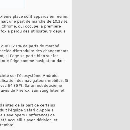
xième place sont apparus en février,
tenait une part de marché de 10,38 %,
s, Chrome, qui occupe la première
fox a perdu des utilisateurs depuis
u que 0,23 % de parts de marché
 décide d'introduire des changements
, si Edge se porte bien sur les
pertorié Edge comme navigateur dans
ciété sur l'écosystème Android.
ilisation des navigateurs mobiles. Si
avec 64,36 %, Safari est deuxième
suivis de Firefox, Samsung Internet
plaintes de la part de certains
duit l'équipe Safari d'Apple à
de Developers Conference) de
té accueillis avec dérision, et
ptembre.