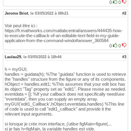
0
0
Jerome Briot
,
le 03/05/2022 à 08h21
#2
Voir peut être ici :
https://fr.mathworks.com/matlabcentral/answers/444435-how-
to-execute-the-callback-of-an-editable-text-field-in-my-guide-
application-from-the-command-windo#answer_360584
0
0
Laulau29
,
le 03/05/2022 à 18h44
#3
h = myGUI;
handles = guidata(h); %The "guidata" function is used to retrieve
the "handles" structure from the figure or any of its components.
hObject = handles.edit1; %This assumes that your edit box has
its object "Tag" property set as "edit1". Please revise as needed.
eventdata = []; %If your callback does not specifically need/use
"eventdata", then you can supply an empty array.
myGUI('edit1_Callback',hObject,eventdata,handles) %This line
of code is used to call "edit1_callback" and provide it the
relevant input arguments.
si lorsque je crée mon interface, j'utilse figMain=figure(...
si je fais h=figMain, la variable handles est vide.