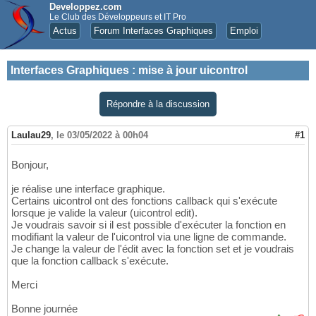
Developpez.com
Le Club des Développeurs et IT Pro
Actus
Forum Interfaces Graphiques
Emploi
Interfaces Graphiques
:
mise à jour uicontrol
Répondre à la discussion
Laulau29
,
le 03/05/2022 à 00h04
#1
Bonjour,
je réalise une interface graphique.
Certains uicontrol ont des fonctions callback qui s'exécute
lorsque je valide la valeur (uicontrol edit).
Je voudrais savoir si il est possible d'exécuter la fonction en
modifiant la valeur de l'uicontrol via une ligne de commande.
Je change la valeur de l'édit avec la fonction set et je voudrais
que la fonction callback s'exécute.
Merci
Bonne journée