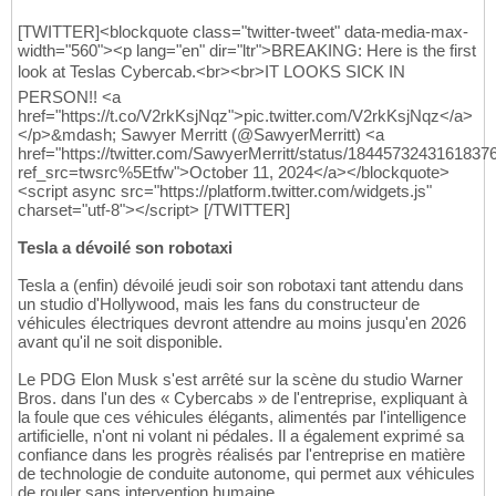
[TWITTER]<blockquote class="twitter-tweet" data-media-max-
width="560"><p lang="en" dir="ltr">BREAKING: Here is the first
look at Teslas Cybercab.<br><br>IT LOOKS SICK IN
PERSON!! <a
href="https://t.co/V2rkKsjNqz">pic.twitter.com/V2rkKsjNqz</a>
</p>&mdash; Sawyer Merritt (@SawyerMerritt) <a
href="https://twitter.com/SawyerMerritt/status/1844573243161837
ref_src=twsrc%5Etfw">October 11, 2024</a></blockquote>
<script async src="https://platform.twitter.com/widgets.js"
charset="utf-8"></script> [/TWITTER]
Tesla a dévoilé son robotaxi
Tesla a (enfin) dévoilé jeudi soir son robotaxi tant attendu dans
un studio d'Hollywood, mais les fans du constructeur de
véhicules électriques devront attendre au moins jusqu'en 2026
avant qu'il ne soit disponible.
Le PDG Elon Musk s'est arrêté sur la scène du studio Warner
Bros. dans l'un des « Cybercabs » de l'entreprise, expliquant à
la foule que ces véhicules élégants, alimentés par l'intelligence
artificielle, n'ont ni volant ni pédales. Il a également exprimé sa
confiance dans les progrès réalisés par l'entreprise en matière
de technologie de conduite autonome, qui permet aux véhicules
de rouler sans intervention humaine.