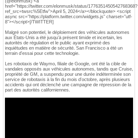
(@elonmusk) <a
href="https://twitter.com/elonmusk/status/1776351450542768368?
ref_src=twsrc%5Etfw">April 5, 2024</a></blockquote> <script
async src="https://platform.twitter.com/widgets.js" charset="utf-
8"></script>[/TWITTER]
Malgré son potentiel, le déploiement des véhicules autonomes
aux États-Unis a été jusqu'à présent timide et incertain, les
autorités de régulation et le public ayant exprimé des
inquiétudes en matière de sécurité. San Francisco a été un
terrain d'essai pour cette technologie.
Les robotaxis de Waymo, filiale de Google, ont été la cible de
vandales opposés aux véhicules autonomes, tandis que Cruise,
propriété de GM, a suspendu pour une durée indéterminée son
service de robotaxis à la fin du mois d'octobre, après plusieurs
accidents qui ont déclenché une campagne de répression de la
part des autorités californiennes.