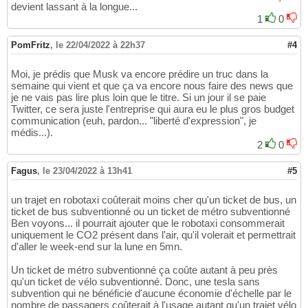
devient lassant à la longue...
1
0
PomFritz
,
le 22/04/2022 à 22h37
#4
Moi, je prédis que Musk va encore prédire un truc dans la
semaine qui vient et que ça va encore nous faire des news que
je ne vais pas lire plus loin que le titre. Si un jour il se paie
Twitter, ce sera juste l'entreprise qui aura eu le plus gros budget
communication (euh, pardon... "liberté d'expression", je
médis...).
2
0
Fagus
,
le 23/04/2022 à 13h41
#5
un trajet en robotaxi coûterait moins cher qu'un ticket de bus, un
ticket de bus subventionné ou un ticket de métro subventionné
Ben voyons... il pourrait ajouter que le robotaxi consommerait
uniquement le CO2 présent dans l'air, qu'il volerait et permettrait
d'aller le week-end sur la lune en 5mn.
Un ticket de métro subventionné ça coûte autant à peu près
qu'un ticket de vélo subventionné. Donc, une tesla sans
subvention qui ne bénéficie d'aucune économie d'échelle par le
nombre de passagers coûterait à l'usage autant qu'un trajet vélo