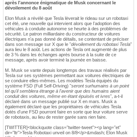
après l'annonce énigmatique de Musk concernant le
dévoilement du 8 août
Elon Musk a révélé que Tesla lèverait le rideau sur un robotaxi
cet été, une nouvelle qui intervient alors que l'adoption des
véhicules à conduite autonome se heurte à des problèmes de
sécurité. Le patron milliardaire du constructeur de voitures
électriques n'a pas donné de détails, se contentant de préciser
dans son message sur X que le "
dévoilement du robotaxi Tesla
"
aura lieu le 8 août. Les actions de Tesla ont augmenté de plus
de 3 % dans les échanges après bourse à la suite de ce
message, après avoir terminé la journée en baisse.
M. Musk se vante depuis longtemps des travaux réalisés par
Tesla sur ses systèmes permettant aux voitures électriques de
se conduire elles-mêmes. Les modèles Tesla équipés du
système FSD (Full Self-Driving) "
seront surhumains à un point
tel qu'il semblera étrange à l'avenir que des humains aient
conduit des voitures, même en étant épuisés et ivres
", a-t-il
déclaré dans un message publié sur X en mars. Musk a
également déclaré que les propriétaires de véhicules Tesla
dotés d'une FSD pourront faire en sorte que leur voiture serve
de robotaxis, au lieu de rester garée sans rien faire.
[TWITTER]<blockquote class="twitter-tweet"><p lang="et"
dir="ltr">Tesla Robotaxi unveil on 8/8</p>&mdash; Elon Musk