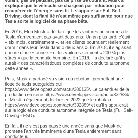
volant, pas de pédales, pas de prise de courant. Musk a
expliqué que le véhicule se chargeait par induction pour
récupérer de l'énergie sans fil. Il s'appuie sur Full Self-
Driving, dont la fiabilité n'est même pas suffisante pour que
Tesla sorte le logiciel de sa phase bêta.
En 2016, Elon Musk a déclaré que les voitures autonomes de
Tesla n'arriveraient pas avant deux ans. Un an plus tard, c'était
« six mois, certainement », et les clients pourraient réellement
dormir dans leur Tesla dans « deux ans ». En 2018, il s'agissait
encore d'une « année » et les voitures seraient « 200 % plus
sûres » que la conduite humaine. En 2019, il a déclaré qu'il y
aurait « des caractéristiques complètes de conduite autonome
cette année ».
Puis, Musk a partagé sa vision du robotaxi, promettant une
flotte de taxis autoguidés qui
https://www.developpez.com/actu/300135/. Le calendrier de la
production en série https://www.developpez.com/actu/332889/,
et Musk a également déclaré en 2022 que le robotaxi
https://www.developpez.com/actu/332889/ et qu'il s'appuierait
sur le logiciel de conduite autonome intégrale de Tesla (Full Self-
Driving - FSD).
En fait, il ne s'est pas passé une année sans que Musk ne
promette l'arrivée imminente d'une Tesla entièrement sans
conducteur.