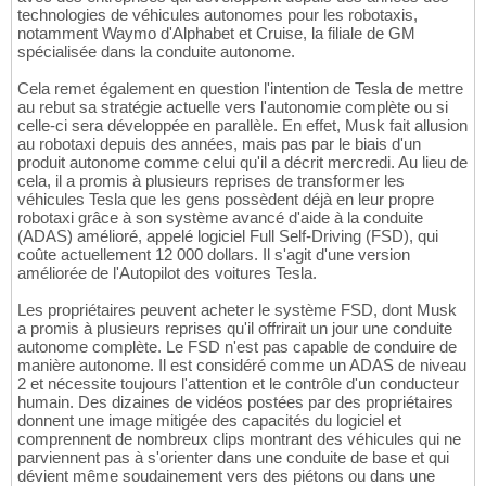
technologies de véhicules autonomes pour les robotaxis,
notamment Waymo d'Alphabet et Cruise, la filiale de GM
spécialisée dans la conduite autonome.
Cela remet également en question l'intention de Tesla de mettre
au rebut sa stratégie actuelle vers l'autonomie complète ou si
celle-ci sera développée en parallèle. En effet, Musk fait allusion
au robotaxi depuis des années, mais pas par le biais d'un
produit autonome comme celui qu'il a décrit mercredi. Au lieu de
cela, il a promis à plusieurs reprises de transformer les
véhicules Tesla que les gens possèdent déjà en leur propre
robotaxi grâce à son système avancé d'aide à la conduite
(ADAS) amélioré, appelé logiciel Full Self-Driving (FSD), qui
coûte actuellement 12 000 dollars. Il s'agit d'une version
améliorée de l'Autopilot des voitures Tesla.
Les propriétaires peuvent acheter le système FSD, dont Musk
a promis à plusieurs reprises qu'il offrirait un jour une conduite
autonome complète. Le FSD n'est pas capable de conduire de
manière autonome. Il est considéré comme un ADAS de niveau
2 et nécessite toujours l'attention et le contrôle d'un conducteur
humain. Des dizaines de vidéos postées par des propriétaires
donnent une image mitigée des capacités du logiciel et
comprennent de nombreux clips montrant des véhicules qui ne
parviennent pas à s'orienter dans une conduite de base et qui
dévient même soudainement vers des piétons ou dans une