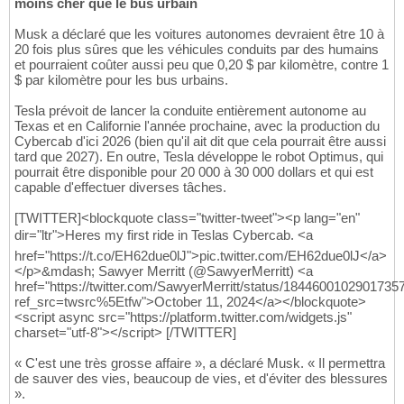
moins cher que le bus urbain
Musk a déclaré que les voitures autonomes devraient être 10 à
20 fois plus sûres que les véhicules conduits par des humains
et pourraient coûter aussi peu que 0,20 $ par kilomètre, contre 1
$ par kilomètre pour les bus urbains.
Tesla prévoit de lancer la conduite entièrement autonome au
Texas et en Californie l'année prochaine, avec la production du
Cybercab d'ici 2026 (bien qu'il ait dit que cela pourrait être aussi
tard que 2027). En outre, Tesla développe le robot Optimus, qui
pourrait être disponible pour 20 000 à 30 000 dollars et qui est
capable d'effectuer diverses tâches.
[TWITTER]<blockquote class="twitter-tweet"><p lang="en"
dir="ltr">Heres my first ride in Teslas Cybercab. <a
href="https://t.co/EH62due0lJ">pic.twitter.com/EH62due0lJ</a>
</p>&mdash; Sawyer Merritt (@SawyerMerritt) <a
href="https://twitter.com/SawyerMerritt/status/1844600102901735
ref_src=twsrc%5Etfw">October 11, 2024</a></blockquote>
<script async src="https://platform.twitter.com/widgets.js"
charset="utf-8"></script> [/TWITTER]
« C'est une très grosse affaire », a déclaré Musk. « Il permettra
de sauver des vies, beaucoup de vies, et d'éviter des blessures
».