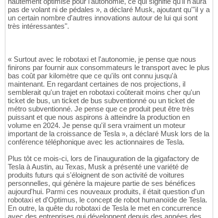
hautement optimisé pour l'autonomie, ce qui signifie qu'il n'aura
pas de volant ni de pédales », a déclaré Musk, ajoutant qu'"il y a
un certain nombre d'autres innovations autour de lui qui sont
très intéressantes".
« Surtout avec le robotaxi et l'autonomie, je pense que nous
finirons par fournir aux consommateurs le transport avec le plus
bas coût par kilomètre que ce qu'ils ont connu jusqu'à
maintenant. En regardant certaines de nos projections, il
semblerait qu'un trajet en robotaxi coûterait moins cher qu'un
ticket de bus, un ticket de bus subventionné ou un ticket de
métro subventionné. Je pense que ce produit peut être très
puissant et que nous aspirons à atteindre la production en
volume en 2024. Je pense qu'il sera vraiment un moteur
important de la croissance de Tesla », a déclaré Musk lors de la
conférence téléphonique avec les actionnaires de Tesla.
Plus tôt ce mois-ci, lors de l'inauguration de la gigafactory de
Tesla à Austin, au Texas, Musk a présenté une variété de
produits futurs qui s'éloignent de son activité de voitures
personnelles, qui génère la majeure partie de ses bénéfices
aujourd'hui. Parmi ces nouveaux produits, il était question d'un
robotaxi et d'Optimus, le concept de robot humanoïde de Tesla.
En outre, la quête du robotaxi de Tesla le met en concurrence
avec des entreprises qui développent depuis des années des