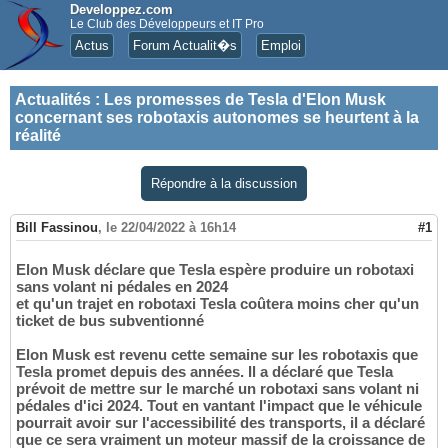
Developpez.com
Le Club des Développeurs et IT Pro
Actus
Forum Actualit�s
Emploi
Actualités
:
Les promesses de Tesla d'Elon Musk
concernant ses robotaxis autonomes se heurtent à la
réalité
Répondre à la discussion
Bill Fassinou
,
le 22/04/2022 à 16h14
#1
Elon Musk déclare que Tesla espère produire un robotaxi
sans volant ni pédales en 2024
et qu'un trajet en robotaxi Tesla coûtera moins cher qu'un
ticket de bus subventionné
Elon Musk est revenu cette semaine sur les robotaxis que
Tesla promet depuis des années. Il a déclaré que Tesla
prévoit de mettre sur le marché un robotaxi sans volant ni
pédales d'ici 2024. Tout en vantant l'impact que le véhicule
pourrait avoir sur l'accessibilité des transports, il a déclaré
que ce sera vraiment un moteur massif de la croissance de