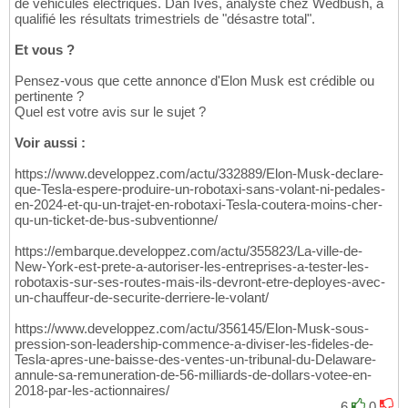
de véhicules électriques. Dan Ives, analyste chez Wedbush, a
qualifié les résultats trimestriels de "désastre total".
Et vous ?
Pensez-vous que cette annonce d'Elon Musk est crédible ou
pertinente ?
Quel est votre avis sur le sujet ?
Voir aussi :
https://www.developpez.com/actu/332889/Elon-Musk-declare-
que-Tesla-espere-produire-un-robotaxi-sans-volant-ni-pedales-
en-2024-et-qu-un-trajet-en-robotaxi-Tesla-coutera-moins-cher-
qu-un-ticket-de-bus-subventionne/
https://embarque.developpez.com/actu/355823/La-ville-de-
New-York-est-prete-a-autoriser-les-entreprises-a-tester-les-
robotaxis-sur-ses-routes-mais-ils-devront-etre-deployes-avec-
un-chauffeur-de-securite-derriere-le-volant/
https://www.developpez.com/actu/356145/Elon-Musk-sous-
pression-son-leadership-commence-a-diviser-les-fideles-de-
Tesla-apres-une-baisse-des-ventes-un-tribunal-du-Delaware-
annule-sa-remuneration-de-56-milliards-de-dollars-votee-en-
2018-par-les-actionnaires/
6
0