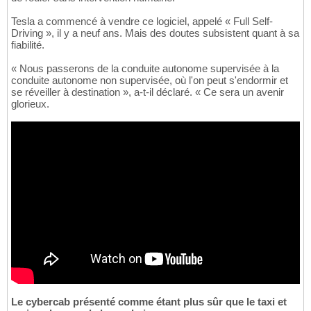
Tesla a commencé à vendre ce logiciel, appelé « Full Self-
Driving », il y a neuf ans. Mais des doutes subsistent quant à sa
fiabilité.
« Nous passerons de la conduite autonome supervisée à la
conduite autonome non supervisée, où l'on peut s'endormir et
se réveiller à destination », a-t-il déclaré. « Ce sera un avenir
glorieux.
Le cybercab présenté comme étant plus sûr que le taxi et