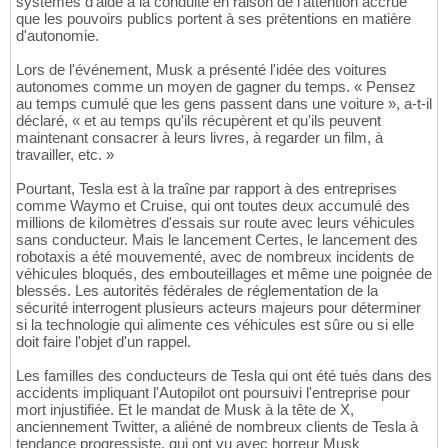
systèmes d'aide à la conduite en raison de l'attention accrue
que les pouvoirs publics portent à ses prétentions en matière
d'autonomie.
Lors de l'événement, Musk a présenté l'idée des voitures
autonomes comme un moyen de gagner du temps. « Pensez
au temps cumulé que les gens passent dans une voiture », a-t-il
déclaré, « et au temps qu'ils récupèrent et qu'ils peuvent
maintenant consacrer à leurs livres, à regarder un film, à
travailler, etc. »
Pourtant, Tesla est à la traîne par rapport à des entreprises
comme Waymo et Cruise, qui ont toutes deux accumulé des
millions de kilomètres d'essais sur route avec leurs véhicules
sans conducteur. Mais le lancement Certes, le lancement des
robotaxis a été mouvementé, avec de nombreux incidents de
véhicules bloqués, des embouteillages et même une poignée de
blessés. Les autorités fédérales de réglementation de la
sécurité interrogent plusieurs acteurs majeurs pour déterminer
si la technologie qui alimente ces véhicules est sûre ou si elle
doit faire l'objet d'un rappel.
Les familles des conducteurs de Tesla qui ont été tués dans des
accidents impliquant l'Autopilot ont poursuivi l'entreprise pour
mort injustifiée. Et le mandat de Musk à la tête de X,
anciennement Twitter, a aliéné de nombreux clients de Tesla à
tendance progressiste, qui ont vu avec horreur Musk