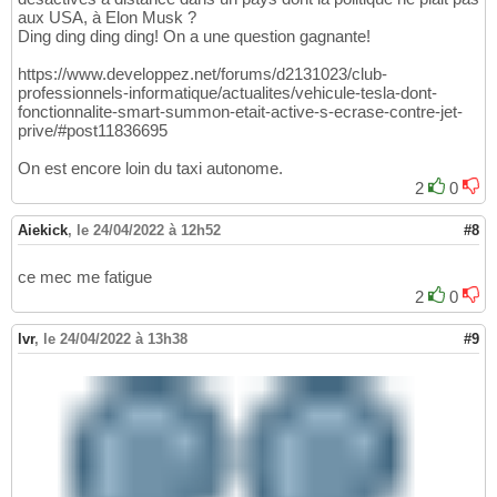
aux USA, à Elon Musk ?
Ding ding ding ding! On a une question gagnante!
https://www.developpez.net/forums/d2131023/club-
professionnels-informatique/actualites/vehicule-tesla-dont-
fonctionnalite-smart-summon-etait-active-s-ecrase-contre-jet-
prive/#post11836695
On est encore loin du taxi autonome.
2
0
Aiekick
,
le 24/04/2022 à 12h52
#8
ce mec me fatigue
2
0
lvr
,
le 24/04/2022 à 13h38
#9