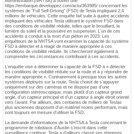
Administration (NHTSA) a ouvert une
https://embarque.developpez.com/actu/363985/ concernant les
systèmes de "Full Self-Driving" (FSD) de Tesla impliquant 2,4
millions de véhicules. Cette enquête fait suite à quatre accidents
impliquant des véhicules Tesla utilisant le système FSD dans
des conditions de visibilité réduite, telles que le brouillard, la
lumière du soleil et la poussière en suspension. L'un de ces
accidents a conduit à la mort d'un piéton en 2023. Les
enquêteurs de la NHTSA vont examiner la capacité du système
FSD à détecter et à réagir de manière appropriée à ces
conditions de visibilité réduite. Ils chercheront également à
comprendre les circonstances contribuant à ces accidents.
L'enquête vise à déterminer la capacité de la FSD à « détecter
les conditions de visibilité réduite sur la route et à y répondre de
manière appropriée ». Contrairement à presque tous les autres
systèmes déployés sur la route, Tesla choisit de s'appuyer
uniquement sur des caméras et ne dispose pas d'une
configuration stéréoscopique, mais plutôt d'un capteur grand
angle, d'un capteur principal et d'un capteur à angle étroit orienté
vers l'avant. Par ailleurs, des centaines de milliers de Teslas
plus anciennes disposent d'un matériel moins performant, mais
sont toujours en mesure d'utiliser la FSD.
La demande d'informations de la NHTSA à Tesla concernant le
programme de robotaxis d'Austin s'inscrit dans cette
surveillance continue. Tesla a d'ailleurs classé ses réponses