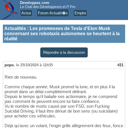
Developpez.com
Le Club des Développeurs et IT Pro
Actus
Forum Actualit�s
Emploi
Actualités
:
Les promesses de Tesla d'Elon Musk
concernant ses robotaxis autonomes se heurtent à la
réalité
Répondre à la discussion
popo
,
le 25/10/2024 à 11h55
#21
Rien de nouveau.
Comme chaque année, Musk promet la lune, et en plus il la
promet dans un délai complètement délirant.
Depuis le temps qu'il balade ses actionnaire, je ne comprend
pas comment ils peuvent encore lui faire confiance.
Vu le nombre de morts causé par son FSD, son Fucking
Suicidal Driving, il faut être dénué de bon sens (ou suicidaire)
pour acheter ces véhicules.
Déjà qu'avec un volant, l'engin grille allègrement des feux, fonce