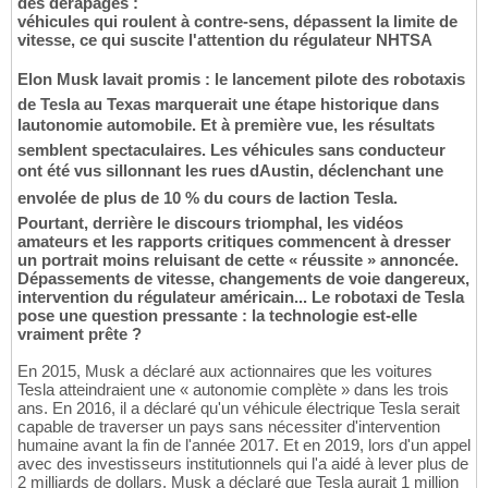
des dérapages :
véhicules qui roulent à contre-sens, dépassent la limite de
vitesse, ce qui suscite l'attention du régulateur NHTSA
Elon Musk lavait promis : le lancement pilote des robotaxis
de Tesla au Texas marquerait une étape historique dans
lautonomie automobile. Et à première vue, les résultats
semblent spectaculaires. Les véhicules sans conducteur
ont été vus sillonnant les rues dAustin, déclenchant une
envolée de plus de 10 % du cours de laction Tesla.
Pourtant, derrière le discours triomphal, les vidéos
amateurs et les rapports critiques commencent à dresser
un portrait moins reluisant de cette « réussite » annoncée.
Dépassements de vitesse, changements de voie dangereux,
intervention du régulateur américain... Le robotaxi de Tesla
pose une question pressante : la technologie est-elle
vraiment prête ?
En 2015, Musk a déclaré aux actionnaires que les voitures
Tesla atteindraient une « autonomie complète » dans les trois
ans. En 2016, il a déclaré qu'un véhicule électrique Tesla serait
capable de traverser un pays sans nécessiter d'intervention
humaine avant la fin de l'année 2017. Et en 2019, lors d'un appel
avec des investisseurs institutionnels qui l'a aidé à lever plus de
2 milliards de dollars, Musk a déclaré que Tesla aurait 1 million