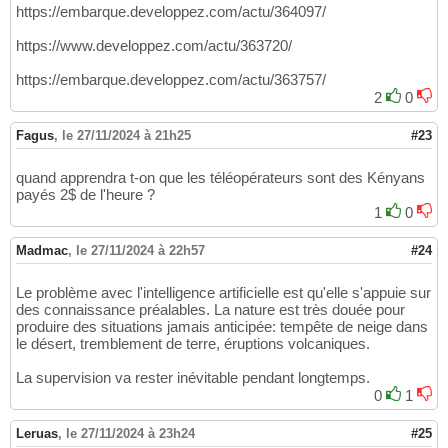
https://embarque.developpez.com/actu/364097/
https://www.developpez.com/actu/363720/
https://embarque.developpez.com/actu/363757/
2
0
Fagus
,
le 27/11/2024 à 21h25
#23
quand apprendra t-on que les téléopérateurs sont des Kényans
payés 2$ de l'heure ?
1
0
Madmac
,
le 27/11/2024 à 22h57
#24
Le problème avec l'intelligence artificielle est qu'elle s'appuie sur
des connaissance préalables. La nature est très douée pour
produire des situations jamais anticipée: tempête de neige dans
le désert, tremblement de terre, éruptions volcaniques.
La supervision va rester inévitable pendant longtemps.
0
1
Leruas
,
le 27/11/2024 à 23h24
#25