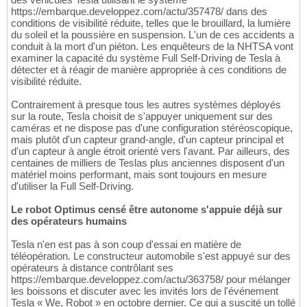
https://embarque.developpez.com/actu/357478/ dans des
conditions de visibilité réduite, telles que le brouillard, la lumière
du soleil et la poussière en suspension. L'un de ces accidents a
conduit à la mort d'un piéton. Les enquêteurs de la NHTSA vont
examiner la capacité du système Full Self-Driving de Tesla à
détecter et à réagir de manière appropriée à ces conditions de
visibilité réduite.
Contrairement à presque tous les autres systèmes déployés
sur la route, Tesla choisit de s'appuyer uniquement sur des
caméras et ne dispose pas d'une configuration stéréoscopique,
mais plutôt d'un capteur grand-angle, d'un capteur principal et
d'un capteur à angle étroit orienté vers l'avant. Par ailleurs, des
centaines de milliers de Teslas plus anciennes disposent d'un
matériel moins performant, mais sont toujours en mesure
d'utiliser la Full Self-Driving.
Le robot Optimus censé être autonome s'appuie déjà sur
des opérateurs humains
Tesla n'en est pas à son coup d'essai en matière de
téléopération. Le constructeur automobile s'est appuyé sur des
opérateurs à distance contrôlant ses
https://embarque.developpez.com/actu/363758/ pour mélanger
les boissons et discuter avec les invités lors de l'événement
Tesla « We, Robot » en octobre dernier. Ce qui a suscité un tollé