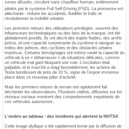
zones dAustin, circulent sans chauffeur humain, entièrement
pilotés par le système Full Self-Driving (FSD). La promesse est
alléchante : réduire les accidents, fluidifier le trafic et
révolutionner la mobilité urbaine.
Les premiers retours des utilisateurs privilégiés, souvent des
influenceurs technologiques ou des fans de la marque, ont été
globalement positifs. Ils ont décrit des trajets fluides, des arrêts
précis, et une capacité surprenante du système à naviguer au
milieu des piétons, des cyclistes et des obstacles urbains
imprévus. Certains témoignages ont même vanté la capacité du
véhicule à se « débarrasser » de situations délicates, comme
un véhicule mal garé bloquant une voie. L'excitation était
palpable, et le marché a réagi favorablement, les actions de
Tesla bondissant de près de 10 %, signe de l'espoir immense
placé dans ce nouveau pilier d'activité.
Mais les premiers retours du terrain ont rapidement fait
déchanter les observateurs. Plusieurs vidéos, diffusées sur les
réseaux sociaux montrent des comportements inquiétants de
ces véhicules autonomes.
L'ombre au tableau : des incidents qui alertent la NHTSA
Cette image idyllique a été rapidement ternie par la diffusion de