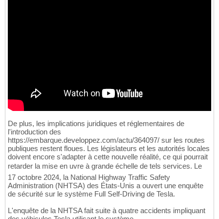
De plus, les implications juridiques et réglementaires de
l'introduction des
https://embarque.developpez.com/actu/364097/ sur les routes
publiques restent floues. Les législateurs et les autorités locales
doivent encore s'adapter à cette nouvelle réalité, ce qui pourrait
retarder la mise en uvre à grande échelle de tels services. Le
17 octobre 2024, la National Highway Traffic Safety
Administration (NHTSA) des États-Unis a ouvert une enquête
de sécurité sur le système Full Self-Driving de Tesla.
L'enquête de la NHTSA fait suite à quatre accidents impliquant
des véhicules Tesla utilisant le système