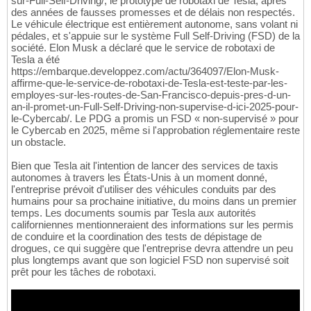
sur-Full-Self-Driving/, le prototype de robotaxi de Tesla, après
des années de fausses promesses et de délais non respectés.
Le véhicule électrique est entièrement autonome, sans volant ni
pédales, et s'appuie sur le système Full Self-Driving (FSD) de la
société. Elon Musk a déclaré que le service de robotaxi de
Tesla a été
https://embarque.developpez.com/actu/364097/Elon-Musk-
affirme-que-le-service-de-robotaxi-de-Tesla-est-teste-par-les-
employes-sur-les-routes-de-San-Francisco-depuis-pres-d-un-
an-il-promet-un-Full-Self-Driving-non-supervise-d-ici-2025-pour-
le-Cybercab/. Le PDG a promis un FSD « non-supervisé » pour
le Cybercab en 2025, même si l'approbation réglementaire reste
un obstacle.
Bien que Tesla ait l'intention de lancer des services de taxis
autonomes à travers les États-Unis à un moment donné,
l'entreprise prévoit d'utiliser des véhicules conduits par des
humains pour sa prochaine initiative, du moins dans un premier
temps. Les documents soumis par Tesla aux autorités
californiennes mentionneraient des informations sur les permis
de conduire et la coordination des tests de dépistage de
drogues, ce qui suggère que l'entreprise devra attendre un peu
plus longtemps avant que son logiciel FSD non supervisé soit
prêt pour les tâches de robotaxi.