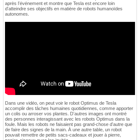
après l'événement et montre que Tesla est encore loin
d'atteindre ses objectifs en matière de robots humanoïdes
autonomes.
Dans une vidéo, on peut voir le robot Optimus de Tesla
accomplir des tâches humaines quotidiennes, comme apporter
un colis ou arroser vos plantes. D'autres images ont montré
des personnes interagissant avec les robots Optimus dans la
foule. Mais les robots ne faisaient pas grand-chose d'autre que
de faire des signes de la main. À une autre table, un robot
pouvait remettre de petits sacs-cadeaux et jouer à pierre,