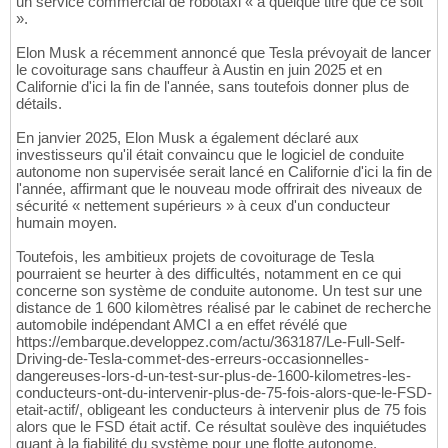
un service commercial de robotaxi « à quelque titre que ce soit
».
Elon Musk a récemment annoncé que Tesla prévoyait de lancer
le covoiturage sans chauffeur à Austin en juin 2025 et en
Californie d'ici la fin de l'année, sans toutefois donner plus de
détails.
En janvier 2025, Elon Musk a également déclaré aux
investisseurs qu'il était convaincu que le logiciel de conduite
autonome non supervisée serait lancé en Californie d'ici la fin de
l'année, affirmant que le nouveau mode offrirait des niveaux de
sécurité « nettement supérieurs » à ceux d'un conducteur
humain moyen.
Toutefois, les ambitieux projets de covoiturage de Tesla
pourraient se heurter à des difficultés, notamment en ce qui
concerne son système de conduite autonome. Un test sur une
distance de 1 600 kilomètres réalisé par le cabinet de recherche
automobile indépendant AMCI a en effet révélé que
https://embarque.developpez.com/actu/363187/Le-Full-Self-
Driving-de-Tesla-commet-des-erreurs-occasionnelles-
dangereuses-lors-d-un-test-sur-plus-de-1600-kilometres-les-
conducteurs-ont-du-intervenir-plus-de-75-fois-alors-que-le-FSD-
etait-actif/, obligeant les conducteurs à intervenir plus de 75 fois
alors que le FSD était actif. Ce résultat soulève des inquiétudes
quant à la fiabilité du système pour une flotte autonome.