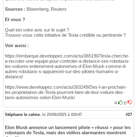
Sources :
Bloomberg, Reuters
Et vous ?
Quel est votre avis sur le sujet ?
Trouvez-vous cette initiative de Tesla crédible ou pertinente ?
Voir aussi :
https://embarque.developpez.com/actu/365190/Tesla-cherche-
a-recruter-une-equipe-pour-controler-a-distance-ses-robotaxis-
les-voitures-entierement-autonomes-d-Elon-Musk-comme-d-
autres-robotaxis-s-appuieront-sur-des-pilotes-humains-a-
distance/
https://www.developpez.com/actu/263249/Des-l-an-prochain-
les-proprietaires-de-Tesla-pourront-faire-de-leur-voiture-des-
taxis-autonomes-selon-Elon-Musk/
4
0
Stéphane le calme
,
le 25/06/2025 à 02h47
#27
Elon Musk annonce un lancement pilote « réussi » pour les
robotaxis de Tesla, mais des vidéos alarmantes montrent