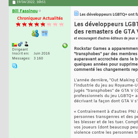
19/04/2022,
16h51
Bill Fassinou
Les développeurs LGBTQ+ ont fa
Chroniqueur Actualités
Les développeurs LGBT
des remasters de GTA 
et encouragent d'autres éditeurs de jeux 
Rockstar Games a apparemment re
Dirigeant
Inscrit en
Juin 2016
"transphobes" par des membres 
Messages
3 160
auparavant accrochée dans le bu
quelques années pour supprimer c
commenté les changements repér
L'année dernière, "Out Making 
l'industrie du jeu au Royaume-U
jugés "transphobes" de GTA V (Gr
professionnels du jeu LGBTQ+ a d
décrivant la façon dont GTA V s
« Contrairement à d'autres PNJ 
personnes transgenres et des pe
les blesser et de les tuer. Comp
vos joueurs (dont beaucoup peu
violence contre les personnes t