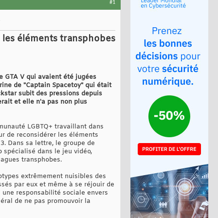
#1
 les éléments transphobes
e GTA V qui avaient été jugées
ne de "Captain Spacetoy" qui était
ckstar subit des pressions depuis
ait et elle n'a pas non plus
mmunauté LGBTQ+ travaillant dans
ur de reconsidérer les éléments
3. Dans sa lettre, le groupe de
 spécialisé dans le jeu vidéo,
lagues transphobes.
éotypes extrêmement nuisibles des
ssés par eux et même à se réjouir de
a une responsabilité sociale envers
éral de ne pas promouvoir la