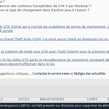
et ?
ession des contenus transphobes de GTA V par Rockstar ?
ra ce type de changement dans d'autres jeux à l'avenir ?
de GTA Online qui a corrigé les problèmes de temps de chargement, une
$ versée
 jeu Grand Theft Auto (GTA), n'a payé aucun impôt au Royaume-Uni en 
la création de mods pour GTA avec l'outil OpenIV, sous la pression d
r le jeu vidéo GTA après la recrudescence du carjacking, évoquant des
oueurs peuvent effectuer dans le jeu
gestions, critiques, ...
Contactez le service news
et
Rédigez des actualités
LS
OUTILS
BIBLIOTHEQUES
LIVRES
développeurs LGBTQ+ ont fait pression sur Rockstar pour supprimer les él