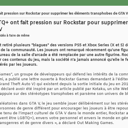
it pression sur Rockstar pour supprimer les éléments transphobes de GTA V
Q+ ont fait pression sur Rockstar pour supprimer
V
vidéo à faire de même
tiré plusieurs "blagues" des versions PS5 et Xbox Series (X et S) d
de la communauté. Les joueurs ont remarqué récemment qu'une figuri
reau de la salle d'arcade a été remplacée par une autre figurine. Ro
es contenus du jeu, mais la société n'a jamais annoncé qu'elle le fer
és par les joueurs.
Games", un groupe de développeurs qui défend les intérêts de la co
ni, a publié une lettre ouverte à Rockstar Games demandant à l'édite
and Theft Auto V) qui existent depuis la sortie initiale du jeu en 201
éclaré avoir été inspiré par un article publié par Kotaku, un site Web
'appuie sur des stéréotypes transphobes et parsème son univers de b
aléatoires dans GTA V, le jeu semble jouer délibérément sur les stér
rsonnes de genre différent pour encourager les joueurs à être repou
te tenu de l'impact culturel de GTA V dans le monde entier, Rockstar 
vent être LGBTQ+), envers votre personnel et envers le monde en gén
ransgenres et de genre divers », a déclaré Out Making Games.