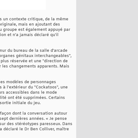
s un contexte critique, de la même
riginale, mais en ajoutant des
du groupe est également appuyé par
on et n'a jamais déclaré qu'il
ur du bureau de la salle d'arcade
"organes génitaux interchangeables",
plus réservée et une "direction de
r les changements apparents. Mais
e les modèles de personnages
 à l'extérieur du "Cockatoos", une
urs accessibles dans le mode
alité ont été supprimées. Certains
rtie initiale du jeu.
a façon dont la conversation autour
 sept dernières années. « Je pense
r sur des stéréotypes paresseux. Dans
 déclaré le Dr Ben Colliver, maître