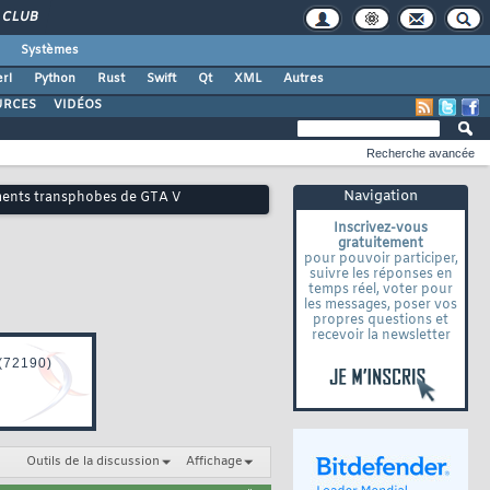
CLUB
Systèmes
rl
Python
Rust
Swift
Qt
XML
Autres
URCES
VIDÉOS
Recherche avancée
Navigation
éments transphobes de GTA V
Inscrivez-vous
gratuitement
pour pouvoir participer,
suivre les réponses en
temps réel, voter pour
les messages, poser vos
propres questions et
recevoir la newsletter
Outils de la discussion
Affichage