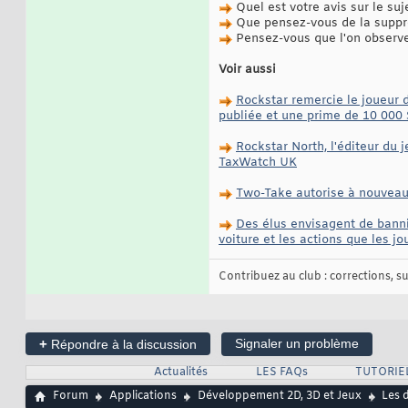
Quel est votre avis sur le suj
Que pensez-vous de la suppr
Pensez-vous que l'on observe
Voir aussi
Rockstar remercie le joueur 
publiée et une prime de 10 000 
Rockstar North, l'éditeur du
TaxWatch UK
Two-Take autorise à nouveau 
Des élus envisagent de banni
voiture et les actions que les j
Contribuez au club : corrections, sug
+
Signaler un problème
Répondre à la discussion
Actualités
LES FAQs
TUTORIE
Forum
Applications
Développement 2D, 3D et Jeux
Les 