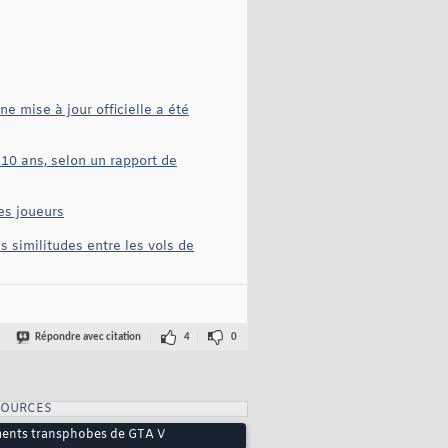
 mise à jour officielle a été
10 ans, selon un rapport de
es joueurs
 similitudes entre les vols de
Répondre avec citation
4
0
SOURCES
éments transphobes de GTA V