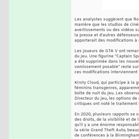
Les analystes suggèrent que Roc
manière que les studios de ciné
avertissements ou des vidéos s
la presse et d'autres défenseur
apporterait des modifications à
Les joueurs de GTA V ont remarq
du jeu. Une figurine "Captain S
a été supprimée dans les nouvell
vomissement posable" reste sur
ces modifications interviennent
Kirsty Cloud, qui participe à l
féminins transgenres, apparemme
boîte de nuit du jeu. Les obser
Directeur du jeu, les options de
critiques ont noté le traitement
En 2020, plusieurs rapports se s
des droits, de la visibilité et 
qu'il y a une énorme responsabi
la série Grand Theft Auto, beauc
de conférences à la Birmingham 