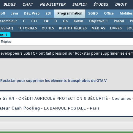
BLOGS
CHAT
NEWSLETTER
EMPLOI
ÉTUDES
DROIT
oft
Java
Dév. Web
EDI
Programmation
SGBD
Office
Mobiles
ssembleur
C
C++
C#
D
Go
Kotlin
Objective C
Pascal
Pe
LES FAQ
TUTORIELS
OUTILS
BIBLIOTHÈQUES
MÉDIAS
LIVRES
SO
ent !
Règles
développeurs LGBTQ+ ont fait pression sur Rockstar pour supprimer les él
r Rockstar pour supprimer les éléments transphobes de GTA V