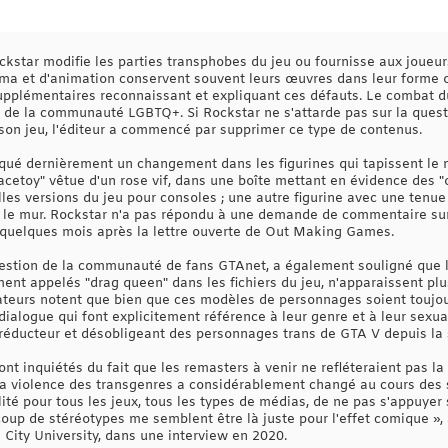
kstar modifie les parties transphobes du jeu ou fournisse aux joueur
ma et d'animation conservent souvent leurs œuvres dans leur forme o
upplémentaires reconnaissant et expliquant ces défauts. Le combat 
s de la communauté LGBTQ+. Si Rockstar ne s'attarde pas sur la questi
 son jeu, l'éditeur a commencé par supprimer ce type de contenus.
ué dernièrement un changement dans les figurines qui tapissent le m
pacetoy" vêtue d'un rose vif, dans une boîte mettant en évidence des 
es versions du jeu pour consoles ; une autre figurine avec une tenue 
 le mur. Rockstar n'a pas répondu à une demande de commentaire su
 quelques mois après la lettre ouverte de Out Making Games.
a gestion de la communauté de fans GTAnet, a également souligné qu
nt appelés "drag queen" dans les fichiers du jeu, n'apparaissent plus
vateurs notent que bien que ces modèles de personnages soient toujo
 dialogue qui font explicitement référence à leur genre et à leur sexu
 réducteur et désobligeant des personnages trans de GTA V depuis la so
ont inquiétés du fait que les remasters à venir ne refléteraient pas l
de la violence des transgenres a considérablement changé au cours des
lité pour tous les jeux, tous les types de médias, de ne pas s'appuye
oup de stéréotypes me semblent être là juste pour l'effet comique », a
City University, dans une interview en 2020.