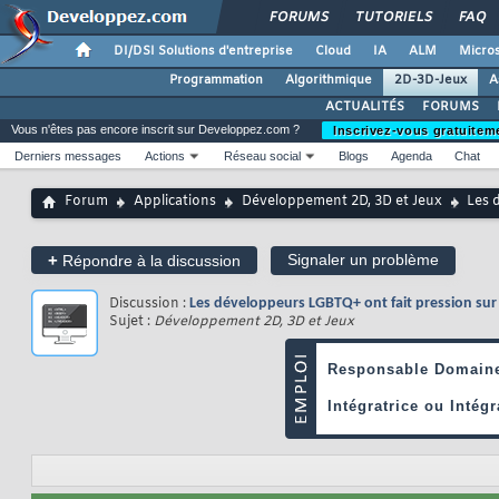
FORUMS
TUTORIELS
FAQ
DI/DSI Solutions d'entreprise
Cloud
IA
ALM
Micros
Programmation
Algorithmique
2D-3D-Jeux
A
ACTUALITÉS
FORUMS
Vous n'êtes pas encore inscrit sur Developpez.com ?
Inscrivez-vous gratuitem
Derniers messages
Actions
Réseau social
Blogs
Agenda
Chat
Forum
Applications
Développement 2D, 3D et Jeux
Les 
+
Signaler un problème
Répondre à la discussion
Discussion :
Les développeurs LGBTQ+ ont fait pression su
Sujet :
Développement 2D, 3D et Jeux