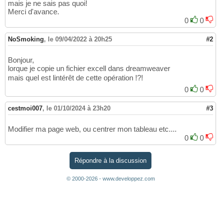
mais je ne sais pas quoi!
Merci d'avance.
0
0
NoSmoking
,
le 09/04/2022 à 20h25
#2
Bonjour,
lorque je copie un fichier excell dans dreamweaver
mais quel est lintérêt de cette opération !?!
0
0
cestmoi007
,
le 01/10/2024 à 23h20
#3
Modifier ma page web, ou centrer mon tableau etc....
0
0
Répondre à la discussion
© 2000-2026 - www.developpez.com