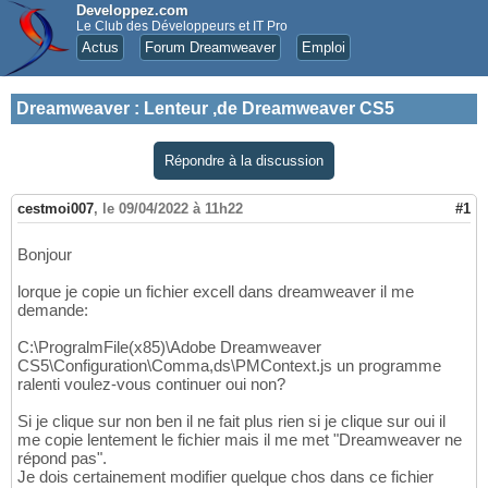
Developpez.com
Le Club des Développeurs et IT Pro
Actus
Forum Dreamweaver
Emploi
Dreamweaver
:
Lenteur ,de Dreamweaver CS5
Répondre à la discussion
cestmoi007
,
le 09/04/2022 à 11h22
#1
Bonjour
lorque je copie un fichier excell dans dreamweaver il me
demande:
C:\ProgralmFile(x85)\Adobe Dreamweaver
CS5\Configuration\Comma,ds\PMContext.js un programme
ralenti voulez-vous continuer oui non?
Si je clique sur non ben il ne fait plus rien si je clique sur oui il
me copie lentement le fichier mais il me met "Dreamweaver ne
répond pas".
Je dois certainement modifier quelque chos dans ce fichier