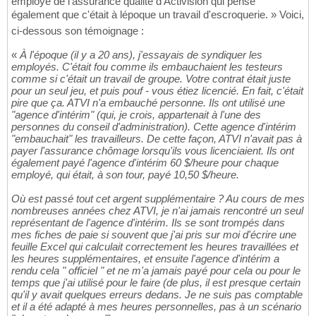
employé de l'assurance qualité d'Activision qui pense
également que c'était à lépoque un travail d'escroquerie. » Voici,
ci-dessous son témoignage :
«
À l'époque (il y a 20 ans), j'essayais de syndiquer les
employés. C'était fou comme ils embauchaient les testeurs
comme si c'était un travail de groupe. Votre contrat était juste
pour un seul jeu, et puis pouf - vous étiez licencié. En fait, c'était
pire que ça. ATVI n'a embauché personne. Ils ont utilisé une
"agence d'intérim" (qui, je crois, appartenait à l'une des
personnes du conseil d'administration). Cette agence d'intérim
"embauchait" les travailleurs. De cette façon, ATVI n'avait pas à
payer l'assurance chômage lorsqu'ils vous licenciaient. Ils ont
également payé l'agence d'intérim 60 $/heure pour chaque
employé, qui était, à son tour, payé 10,50 $/heure.
Où est passé tout cet argent supplémentaire ? Au cours de mes
nombreuses années chez ATVI, je n'ai jamais rencontré un seul
représentant de l'agence d'intérim. Ils se sont trompés dans
mes fiches de paie si souvent que j'ai pris sur moi d'écrire une
feuille Excel qui calculait correctement les heures travaillées et
les heures supplémentaires, et ensuite l'agence d'intérim a
rendu cela " officiel " et ne m'a jamais payé pour cela ou pour le
temps que j'ai utilisé pour le faire (de plus, il est presque certain
qu'il y avait quelques erreurs dedans. Je ne suis pas comptable
et il a été adapté à mes heures personnelles, pas à un scénario