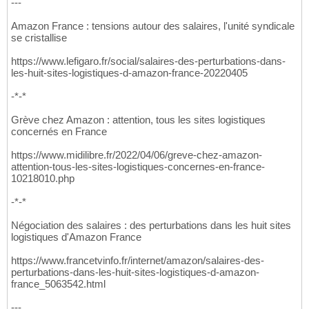
---
Amazon France : tensions autour des salaires, l'unité syndicale
se cristallise
https://www.lefigaro.fr/social/salaires-des-perturbations-dans-
les-huit-sites-logistiques-d-amazon-france-20220405
-*-*
Grève chez Amazon : attention, tous les sites logistiques
concernés en France
https://www.midilibre.fr/2022/04/06/greve-chez-amazon-
attention-tous-les-sites-logistiques-concernes-en-france-
10218010.php
-*-*
Négociation des salaires : des perturbations dans les huit sites
logistiques d'Amazon France
https://www.francetvinfo.fr/internet/amazon/salaires-des-
perturbations-dans-les-huit-sites-logistiques-d-amazon-
france_5063542.html
---