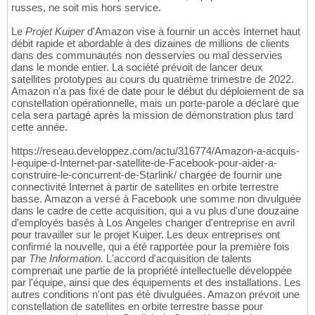
russes, ne soit mis hors service.
Le
Projet Kuiper
d'Amazon vise à fournir un accès Internet haut
débit rapide et abordable à des dizaines de millions de clients
dans des communautés non desservies ou mal desservies
dans le monde entier. La société prévoit de lancer deux
satellites prototypes au cours du quatrième trimestre de 2022.
Amazon n'a pas fixé de date pour le début du déploiement de sa
constellation opérationnelle, mais un porte-parole a déclaré que
cela sera partagé après la mission de démonstration plus tard
cette année.
https://reseau.developpez.com/actu/316774/Amazon-a-acquis-
l-equipe-d-Internet-par-satellite-de-Facebook-pour-aider-a-
construire-le-concurrent-de-Starlink/ chargée de fournir une
connectivité Internet à partir de satellites en orbite terrestre
basse. Amazon a versé à Facebook une somme non divulguée
dans le cadre de cette acquisition, qui a vu plus d'une douzaine
d'employés basés à Los Angeles changer d'entreprise en avril
pour travailler sur le projet Kuiper. Les deux entreprises ont
confirmé la nouvelle, qui a été rapportée pour la première fois
par
The Information
. L'accord d'acquisition de talents
comprenait une partie de la propriété intellectuelle développée
par l'équipe, ainsi que des équipements et des installations. Les
autres conditions n'ont pas été divulguées. Amazon prévoit une
constellation de satellites en orbite terrestre basse pour