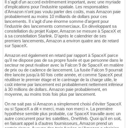
Il s'agit d'un accord extrêmement important, avec une myriade
d'implications pour l'industrie spatiale. Les responsables
d'Amazon n'ont pas voulu parler des coûts, mais Amazon paie
probablement au moins 10 milliards de dollars pour ces
lancements. Il s'agit d'une énorme somme d'argent pour
l'industrie des lancements commerciaux. En développant sa
constellation du projet Kuiper, Amazon se mesure à SpaceX et
à sa constellation Starlink. D'après le calendrier de ses
premiers lancements, Amazon a environ quatre ans de retard
sur SpaceX.
Amazon est également en retard par rapport à SpaceX parce
qu'il ne dispose pas de sa propre fusée et que personne dans le
secteur ne peut rivaliser avec la Falcon 9 de SpaceX en matière
de prix ou de cadence de lancement. La fusée Falcon 9 pourrait
être lancée jusqu'à 60 fois cette année, et comme SpaceX peut
réutiliser le premier étage et le carénage de la charge utile, le
coût interne par lancement est probablement nettement inférieur
à 30 millions de dollars. Amazon paie probablement, en
moyenne, au moins trois fois plus par lancement.
On ne sait pas si Amazon a simplement choisi d'éviter SpaceX
ou si SpaceX a dit « merci, mais non merci ». La première
hypothèse semble plus probable, car SpaceX travaille avec un
autre concurrent pour les satellites, OneWeb. Quoi qu'il en soit,
en faisant appel à d'autres fournisseurs, Amazon prend un