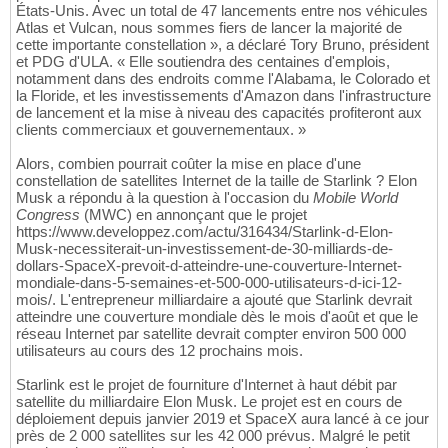
États-Unis. Avec un total de 47 lancements entre nos véhicules
Atlas et Vulcan, nous sommes fiers de lancer la majorité de
cette importante constellation », a déclaré Tory Bruno, président
et PDG d'ULA. « Elle soutiendra des centaines d'emplois,
notamment dans des endroits comme l'Alabama, le Colorado et
la Floride, et les investissements d'Amazon dans l'infrastructure
de lancement et la mise à niveau des capacités profiteront aux
clients commerciaux et gouvernementaux. »
Alors, combien pourrait coûter la mise en place d'une
constellation de satellites Internet de la taille de Starlink ? Elon
Musk a répondu à la question à l'occasion du
Mobile World
Congress
(MWC) en annonçant que le projet
https://www.developpez.com/actu/316434/Starlink-d-Elon-
Musk-necessiterait-un-investissement-de-30-milliards-de-
dollars-SpaceX-prevoit-d-atteindre-une-couverture-Internet-
mondiale-dans-5-semaines-et-500-000-utilisateurs-d-ici-12-
mois/. L'entrepreneur milliardaire a ajouté que Starlink devrait
atteindre une couverture mondiale dès le mois d'août et que le
réseau Internet par satellite devrait compter environ 500 000
utilisateurs au cours des 12 prochains mois.
Starlink est le projet de fourniture d'Internet à haut débit par
satellite du milliardaire Elon Musk. Le projet est en cours de
déploiement depuis janvier 2019 et SpaceX aura lancé à ce jour
près de 2 000 satellites sur les 42 000 prévus. Malgré le petit