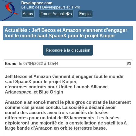
Developpez.com
Le Club des Développeurs et IT Pro
Actus
Forum Actualit�s
Emploi
Actualités
:
Jeff Bezos et Amazon viennent d'engager
tout le monde sauf SpaceX pour le projet Kuiper
Répondre à la discussion
Bruno
,
le 07/04/2022 à 12h44
#1
Jeff Bezos et Amazon viennent d'engager tout le monde
sauf SpaceX pour le projet Kuiper,
d'énormes contrats pour United Launch Alliance,
Arianespace, et Blue Origin
Amazon a annoncé mardi le plus gros contrat de lancement
commercial jamais conclu. La société a déclaré avoir
conclu des accords avec trois sociétés de fusées
différentes pour un total de 83 lancements. Les fusées
déploieront une majorité de la constellation de satellites à
large bande d'Amazon en orbite terrestre basse.