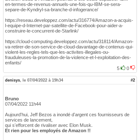
en-termes-de-revenus-annuels-une-fois-qu-IBM-se-sera-
separe-de-Kyndryl-sa-branche-d-infogerance/
https://reseau.developpez.com/actu/316774/Amazon-a-acquis-
l-equipe-d-Internet-par-satellite-de-Facebook-pour-aider-a-
construire-le-concurrent-de-Starlink/
https://cloud-computing.developpez.com/actu/318114/Amazon-
va-retirer-de-son-service-de-cloud-davantage-de-contenus-qui-
violent-les-regles-tels-que-les-activites-illegales-ou-
frauduleuses-la-promotion-de-la-violence-et-l-exploitation-des-
enfants/
5
0
denisys
,
le 07/04/2022 à 19h34
#2
Bruno
07/04/2022 11h44
Aujourd'hui, Jeff Bezos a inondé d'argent ces fournisseurs de
services de lancement,
qui s'efforcent de rivaliser avec Elon Musk.
Et rien pour les employés de Amazon !!