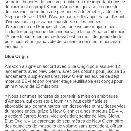
sommes honorés de nous voir confier un rôle important dans le
déploiement du projet Kuiper d'Amazon, qui vise à connecter
des dizaines de millions de personnes à Internet » , a déclaré
Stéphane Israël, PDG d'Arianespace. « Il s'appuiera sur l'esprit
d'innovation, la puissance industrielle et les années
d'expérience de l'Europe, et c'est une victoire majeure pour
l'industrie européenne des lanceurs. Le fait qu'Amazon ait choisi
l'Ariane 6 pour effectuer ce travail est un motif de grande fierté
pour nous et un grand vote de confiance dans notre nouveau
lanceur. »
Blue Origin
Amazon a signé un accord avec Blue Origin pour assurer 12
lancements avec New Glenn, avec des options pour jusqu'à 15
lancements supplémentaires. New Glenn est équipé de sept
moteurs BE-4 et son premier étage réutilisable est conçu pour
un minimum de 25 missions.
« Nous sommes honorés de soutenir la mission ambitieuse
d'Amazon, qui consiste à fournir un haut débit fiable et
abordable aux communautés non desservies et mal desservies
du monde entier, grâce à New Glenn et à nos moteurs BE-4 »,
a déclaré Jarrett Jones, vice-président senior de New Glenn,
Blue Origin. « Le carénage de sept mètres de New Glenn offre
des capacités de masse et de volume sans précédent, offrant
au projet Kuiper une flexibilité de lancement maximale. Nous