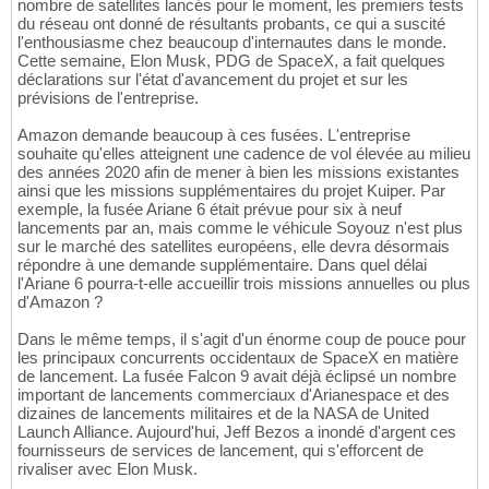
nombre de satellites lancés pour le moment, les premiers tests
du réseau ont donné de résultants probants, ce qui a suscité
l'enthousiasme chez beaucoup d'internautes dans le monde.
Cette semaine, Elon Musk, PDG de SpaceX, a fait quelques
déclarations sur l'état d'avancement du projet et sur les
prévisions de l'entreprise.
Amazon demande beaucoup à ces fusées. L'entreprise
souhaite qu'elles atteignent une cadence de vol élevée au milieu
des années 2020 afin de mener à bien les missions existantes
ainsi que les missions supplémentaires du projet Kuiper. Par
exemple, la fusée Ariane 6 était prévue pour six à neuf
lancements par an, mais comme le véhicule Soyouz n'est plus
sur le marché des satellites européens, elle devra désormais
répondre à une demande supplémentaire. Dans quel délai
l'Ariane 6 pourra-t-elle accueillir trois missions annuelles ou plus
d'Amazon ?
Dans le même temps, il s'agit d'un énorme coup de pouce pour
les principaux concurrents occidentaux de SpaceX en matière
de lancement. La fusée Falcon 9 avait déjà éclipsé un nombre
important de lancements commerciaux d'Arianespace et des
dizaines de lancements militaires et de la NASA de United
Launch Alliance. Aujourd'hui, Jeff Bezos a inondé d'argent ces
fournisseurs de services de lancement, qui s'efforcent de
rivaliser avec Elon Musk.