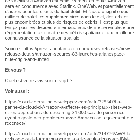
de satellites d'Amazon est définitivement en route. Amazon
sera en concurrence avec Starlink, OneWeb, et potentiellement
d'autres pour les clients du haut débit. Et l'accord signifie des
milliers de satellites supplémentaires dans le ciel, des orbites
plus encombrées et plus de risques de débris. Il est plus que
temps pour les décideurs internationaux de mettre en place une
réglementation raisonnable des débris spatiaux et une meilleure
connaissance de la situation spatiale.
Source : https://press.aboutamazon.com/news-releases/news-
release-details/amazon-secures-83-launches-arianespace-
blue-origin-and-united
Et vous ?
Quel est votre avis sur ce sujet ?
Voir aussi :
https://cloud-computing.developpez.com/actu/329347/La-
panne-du-cloud-d-Amazon-a-affecte-les-principaux-sites-web-
et-les-applications-de-streaming-24-000-cas-de-personnes-
ayant-signale-des-problemes-avec-Amazon-ont-egalement-ete-
recenses/
https://cloud-computing.developpez.com/actu/314776/AWS-la-
division-cloud-d-Amazon-pourrait-a-elle-seule-depasser-IBM-