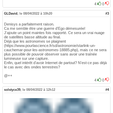
4
0
GLDavid
,
le 08/04/2022 à 10h20
#3
Denisys a parfaitement raison.
Ca me semble être une guerre d'Ego démesurée!
J'ajoute un point maintes fois rapporté. Ce sera un vrai nuage
de satellites basse altitude au final.
Déjà que les astronomes se plaignent
(https://www.pourlascience.fr/sd/astronomie/starlink-un-
cauchemar-pour-les-astronomes-18885.php), mais ce ne sera
plus possible de pouvoir observer sans avoir une traînée
lumineuse sur une capture.
Enfin, quel intérêt d'avoir Internet de partout? N'est-ce pas déjà
le cas avec des ondes terrestres?
@++
4
0
solstyce39
,
le 08/04/2022 à 12h12
#4