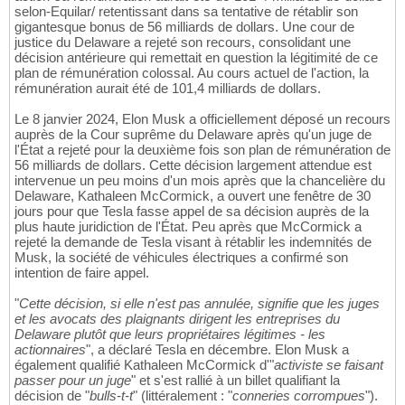
selon-Equilar/ retentissant dans sa tentative de rétablir son
gigantesque bonus de 56 milliards de dollars. Une cour de
justice du Delaware a rejeté son recours, consolidant une
décision antérieure qui remettait en question la légitimité de ce
plan de rémunération colossal. Au cours actuel de l'action, la
rémunération aurait été de 101,4 milliards de dollars.
Le 8 janvier 2024, Elon Musk a officiellement déposé un recours
auprès de la Cour suprême du Delaware après qu'un juge de
l'État a rejeté pour la deuxième fois son plan de rémunération de
56 milliards de dollars. Cette décision largement attendue est
intervenue un peu moins d'un mois après que la chancelière du
Delaware, Kathaleen McCormick, a ouvert une fenêtre de 30
jours pour que Tesla fasse appel de sa décision auprès de la
plus haute juridiction de l'État. Peu après que McCormick a
rejeté la demande de Tesla visant à rétablir les indemnités de
Musk, la société de véhicules électriques a confirmé son
intention de faire appel.
"
Cette décision, si elle n'est pas annulée, signifie que les juges
et les avocats des plaignants dirigent les entreprises du
Delaware plutôt que leurs propriétaires légitimes - les
actionnaires
", a déclaré Tesla en décembre. Elon Musk a
également qualifié Kathaleen McCormick d'"
activiste se faisant
passer pour un juge
" et s'est rallié à un billet qualifiant la
décision de "
bulls-t-t
" (littéralement : "
conneries corrompues
").