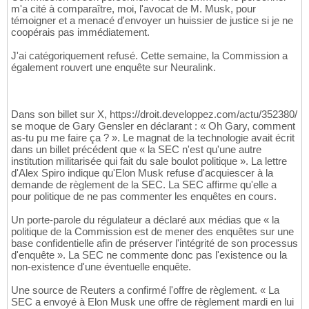
m'a cité à comparaître, moi, l'avocat de M. Musk, pour
témoigner et a menacé d'envoyer un huissier de justice si je ne
coopérais pas immédiatement.
J'ai catégoriquement refusé. Cette semaine, la Commission a
également rouvert une enquête sur Neuralink.
Dans son billet sur X, https://droit.developpez.com/actu/352380/
se moque de Gary Gensler en déclarant : « Oh Gary, comment
as-tu pu me faire ça ? ». Le magnat de la technologie avait écrit
dans un billet précédent que « la SEC n'est qu'une autre
institution militarisée qui fait du sale boulot politique ». La lettre
d'Alex Spiro indique qu'Elon Musk refuse d'acquiescer à la
demande de règlement de la SEC. La SEC affirme qu'elle a
pour politique de ne pas commenter les enquêtes en cours.
Un porte-parole du régulateur a déclaré aux médias que « la
politique de la Commission est de mener des enquêtes sur une
base confidentielle afin de préserver l'intégrité de son processus
d'enquête ». La SEC ne commente donc pas l'existence ou la
non-existence d'une éventuelle enquête.
Une source de Reuters a confirmé l'offre de règlement. « La
SEC a envoyé à Elon Musk une offre de règlement mardi en lui