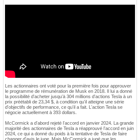
Les actionnaires ont voté pour la première fois pour approuver
le programme de rémunération de Musk en 2018. Il lui a donné
la possibilité d'acheter jusqu'à 304 millions d'actions Tesla à un
prix préétabli de 23,34 $, à condition qu'il atteigne une série
d'objectifs de performance, ce qu'il a fait. L'action Tesla se
négocie actuellement à 393 dollars.
McCormick a d'abord rejeté l'accord en janvier 2024. La grande
majorité des actionnaires de Tesla a réapprouvé l'accord en juin
2024, ce qui a donné du poids à la tentative de Tesla de faire
changer d'avis le juge. Mais McCormick a jugé que les