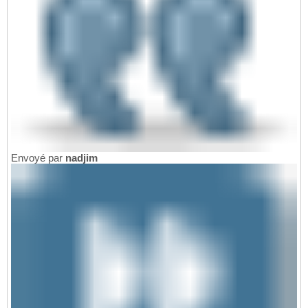
Envoyé par
nadjim