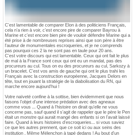
C'est lamentable de comparer Elon à des politiciens Français,
cela n'a rien à voir, c'est encore pire de comparer Bayrou à
Marine et c'est encore bien pire de vouloir défendre Marine qui a
été prise à de nombreuses reprises ainsi que son père à être
l'auteur de monumentales escroqueries, et je ne comprends
pas pourquoi ces 2 la ne sont pas en taule pour 20 ans.
C'est votre discours qui est lamentable. Ceux qui ont fait le plus
de mal à la France sont ceux qui ont eu un mandat, pas des
procureurs au cul. Tous on eu des procureurs au cul, Sarkozy à
un bracelet. C'est vos amis de gauche qui ont le plus trahi les
Français avec la construction européenne, Jacques Delors en
tête, tout en jouant la stratégie de la diabolisation du RN, qui
marche encore aujourd'hui !
Votre naïveté confine à la sottise, bien évidemment que nous
faisons l'objet d'une intense prédation avec des agneaux
comme vous ... Quand à l'histoire on dirait qu'elle ne vous
concerne pas, sauf quand il s'agit de rappeler que le père le Pen
était un monstre qui aurait mangé des enfants si on l'avait laissé
faire. Quand à leurs histoires d'escroqueries... si vous saviez
ce que les autres prennent, que ce soit ici ou aux seins des
institution . Même Mélenchon à tapé dedans ! Au bout d'un