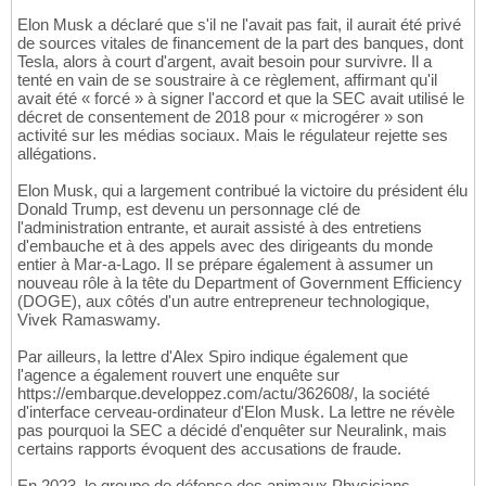
Elon Musk a déclaré que s'il ne l'avait pas fait, il aurait été privé
de sources vitales de financement de la part des banques, dont
Tesla, alors à court d'argent, avait besoin pour survivre. Il a
tenté en vain de se soustraire à ce règlement, affirmant qu'il
avait été « forcé » à signer l'accord et que la SEC avait utilisé le
décret de consentement de 2018 pour « microgérer » son
activité sur les médias sociaux. Mais le régulateur rejette ses
allégations.
Elon Musk, qui a largement contribué la victoire du président élu
Donald Trump, est devenu un personnage clé de
l'administration entrante, et aurait assisté à des entretiens
d'embauche et à des appels avec des dirigeants du monde
entier à Mar-a-Lago. Il se prépare également à assumer un
nouveau rôle à la tête du Department of Government Efficiency
(DOGE), aux côtés d'un autre entrepreneur technologique,
Vivek Ramaswamy.
Par ailleurs, la lettre d'Alex Spiro indique également que
l'agence a également rouvert une enquête sur
https://embarque.developpez.com/actu/362608/, la société
d'interface cerveau-ordinateur d'Elon Musk. La lettre ne révèle
pas pourquoi la SEC a décidé d'enquêter sur Neuralink, mais
certains rapports évoquent des accusations de fraude.
En 2023, le groupe de défense des animaux Physicians