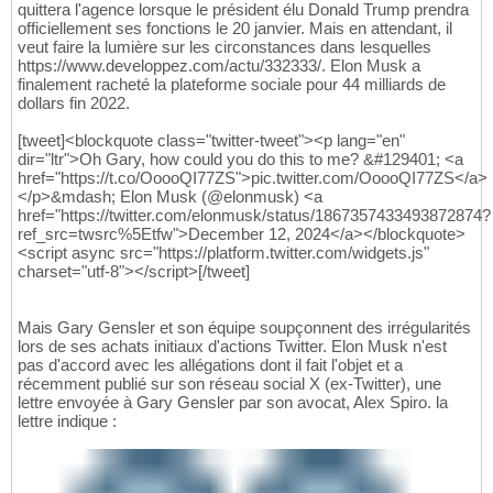
quittera l'agence lorsque le président élu Donald Trump prendra
officiellement ses fonctions le 20 janvier. Mais en attendant, il
veut faire la lumière sur les circonstances dans lesquelles
https://www.developpez.com/actu/332333/. Elon Musk a
finalement racheté la plateforme sociale pour 44 milliards de
dollars fin 2022.
[tweet]<blockquote class="twitter-tweet"><p lang="en"
dir="ltr">Oh Gary, how could you do this to me? &#129401; <a
href="https://t.co/OoooQI77ZS">pic.twitter.com/OoooQI77ZS</a>
</p>&mdash; Elon Musk (@elonmusk) <a
href="https://twitter.com/elonmusk/status/1867357433493872874?
ref_src=twsrc%5Etfw">December 12, 2024</a></blockquote>
<script async src="https://platform.twitter.com/widgets.js"
charset="utf-8"></script>[/tweet]
Mais Gary Gensler et son équipe soupçonnent des irrégularités
lors de ses achats initiaux d'actions Twitter. Elon Musk n'est
pas d'accord avec les allégations dont il fait l'objet et a
récemment publié sur son réseau social X (ex-Twitter), une
lettre envoyée à Gary Gensler par son avocat, Alex Spiro. la
lettre indique :