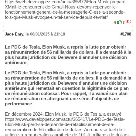
https://web.developpez.com/actu/365872/Elon-Musk-prepare-
XMail-le-concurrent-de-Gmail-Nous-devons-repenser-le-
fonctionnement-general-de-la-messagerie-C-est-la-seconde-
fois-que-Musk-evoque-un-tel-service-depuis-fevrier/
6
0
Jade Emy
,
le 08/01/2025 à 21h18
#1708
Le PDG de Tesla, Elon Musk, a repris la lutte pour obtenir
sa rémunération de 56 milliards de dollars, il a demandé à la
plus haute juridiction du Delaware d'annuler une décision
antérieure.
Le PDG de Tesla, Elon Musk, a repris la lutte pour obtenir
sa rémunération de 56 milliards de dollars. Il a demandé à la
plus haute juridiction du Delaware d'annuler une décision
antérieure qui remettait en question la légitimité de ce plan
de rémunération colossal. Pour rappel, il a validé son plan
de rémunération en atteignant une série d'objectifs de
performance.
En décembre 2024, Elon Musk, le PDG de Tesla, a essuyé
https://www.developpez.com/actu/365417/Le-PDG-de-Tesla-
Elon-Musk-perd-sa-demande-de-retablissement-de-sa-
remuneration-de-56-milliards-de-dollars-Au-cours-actuel-de-l-
action-sa-remuneration-aurait-ete-de-101-4-milliards-de-dollars-