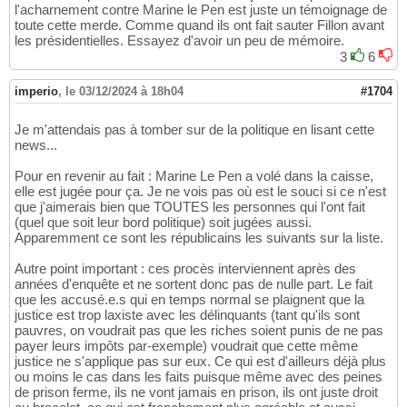
l'acharnement contre Marine le Pen est juste un témoignage de
toute cette merde. Comme quand ils ont fait sauter Fillon avant
les présidentielles. Essayez d'avoir un peu de mémoire.
3
6
imperio
,
le 03/12/2024 à 18h04
#1704
Je m'attendais pas à tomber sur de la politique en lisant cette
news...
Pour en revenir au fait : Marine Le Pen a volé dans la caisse,
elle est jugée pour ça. Je ne vois pas où est le souci si ce n'est
que j'aimerais bien que TOUTES les personnes qui l'ont fait
(quel que soit leur bord politique) soit jugées aussi.
Apparemment ce sont les républicains les suivants sur la liste.
Autre point important : ces procès interviennent après des
années d'enquête et ne sortent donc pas de nulle part. Le fait
que les accusé.e.s qui en temps normal se plaignent que la
justice est trop laxiste avec les délinquants (tant qu'ils sont
pauvres, on voudrait pas que les riches soient punis de ne pas
payer leurs impôts par-exemple) voudrait que cette même
justice ne s'applique pas sur eux. Ce qui est d'ailleurs déjà plus
ou moins le cas dans les faits puisque même avec des peines
de prison ferme, ils ne vont jamais en prison, ils ont juste droit