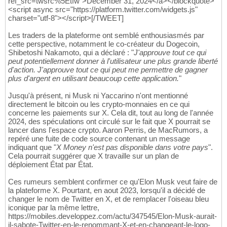
ref_src=twsrc%5Etfw">December 31, 2024</a></blockquote>
<script async src="https://platform.twitter.com/widgets.js"
charset="utf-8"></script>[/TWEET]
Les traders de la plateforme ont semblé enthousiasmés par
cette perspective, notamment le co-créateur du Dogecoin,
Shibetoshi Nakamoto, qui a déclaré : "
J'approuve tout ce qui
peut potentiellement donner à l'utilisateur une plus grande liberté
d'action. J'approuve tout ce qui peut me permettre de gagner
plus d'argent en utilisant beaucoup cette application.
"
Jusqu'à présent, ni Musk ni Yaccarino n'ont mentionné
directement le bitcoin ou les crypto-monnaies en ce qui
concerne les paiements sur X. Cela dit, tout au long de l'année
2024, des spéculations ont circulé sur le fait que X pourrait se
lancer dans l'espace crypto. Aaron Perris, de MacRumors, a
repéré une fuite de code source contenant un message
indiquant que "
X Money n'est pas disponible dans votre pays
".
Cela pourrait suggérer que X travaille sur un plan de
déploiement État par État.
Ces rumeurs semblent confirmer ce qu'Elon Musk veut faire de
la plateforme X. Pourtant, en aout 2023, lorsqu'il a décidé de
changer le nom de Twitter en X, et de remplacer l'oiseau bleu
iconique par la même lettre,
https://mobiles.developpez.com/actu/347545/Elon-Musk-aurait-
il-sabote-Twitter-en-le-renommant-X-et-en-changeant-le-logo-