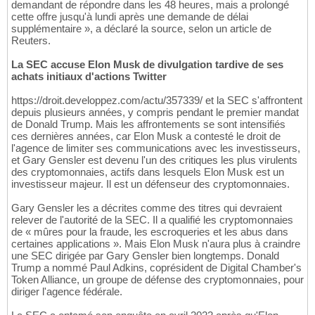
demandant de répondre dans les 48 heures, mais a prolongé
cette offre jusqu'à lundi après une demande de délai
supplémentaire », a déclaré la source, selon un article de
Reuters.
La SEC accuse Elon Musk de divulgation tardive de ses
achats initiaux d'actions Twitter
https://droit.developpez.com/actu/357339/ et la SEC s'affrontent
depuis plusieurs années, y compris pendant le premier mandat
de Donald Trump. Mais les affrontements se sont intensifiés
ces dernières années, car Elon Musk a contesté le droit de
l'agence de limiter ses communications avec les investisseurs,
et Gary Gensler est devenu l'un des critiques les plus virulents
des cryptomonnaies, actifs dans lesquels Elon Musk est un
investisseur majeur. Il est un défenseur des cryptomonnaies.
Gary Gensler les a décrites comme des titres qui devraient
relever de l'autorité de la SEC. Il a qualifié les cryptomonnaies
de « mûres pour la fraude, les escroqueries et les abus dans
certaines applications ». Mais Elon Musk n'aura plus à craindre
une SEC dirigée par Gary Gensler bien longtemps. Donald
Trump a nommé Paul Adkins, coprésident de Digital Chamber's
Token Alliance, un groupe de défense des cryptomonnaies, pour
diriger l'agence fédérale.