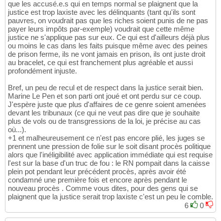
que les accusé.e.s qui en temps normal se plaignent que la
justice est trop laxiste avec les délinquants (tant qu'ils sont
pauvres, on voudrait pas que les riches soient punis de ne pas
payer leurs impôts par-exemple) voudrait que cette même
justice ne s'applique pas sur eux. Ce qui est d'ailleurs déjà plus
ou moins le cas dans les faits puisque même avec des peines
de prison ferme, ils ne vont jamais en prison, ils ont juste droit
au bracelet, ce qui est franchement plus agréable et aussi
profondément injuste.
Bref, un peu de recul et de respect dans la justice serait bien.
Marine Le Pen et son parti ont joué et ont perdu sur ce coup.
J'espère juste que plus d'affaires de ce genre soient amenées
devant les tribunaux (ce qui ne veut pas dire que je souhaite
plus de vols ou de transgressions de la loi, je précise au cas
où...).
+1 et malheureusement ce n'est pas encore plié, les juges se
prennent une pression de folie sur le soit disant procès politique
alors que l'inéligibilité avec application immédiate qui est requise
l'est sur la base d'un truc de fou : le RN pompait dans la caisse
plein pot pendant leur précédent procès, après avoir été
condamné une première fois et encore après pendant le
nouveau procès . Comme vous dites, pour des gens qui se
plaignent que la justice serait trop laxiste c'est un peu le comble.
6
0