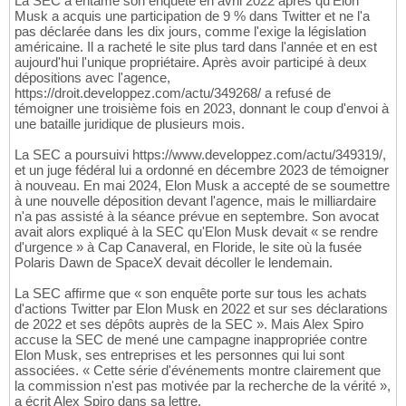
La SEC a entamé son enquête en avril 2022 après qu'Elon
Musk a acquis une participation de 9 % dans Twitter et ne l'a
pas déclarée dans les dix jours, comme l'exige la législation
américaine. Il a racheté le site plus tard dans l'année et en est
aujourd'hui l'unique propriétaire. Après avoir participé à deux
dépositions avec l'agence,
https://droit.developpez.com/actu/349268/ a refusé de
témoigner une troisième fois en 2023, donnant le coup d'envoi à
une bataille juridique de plusieurs mois.
La SEC a poursuivi https://www.developpez.com/actu/349319/,
et un juge fédéral lui a ordonné en décembre 2023 de témoigner
à nouveau. En mai 2024, Elon Musk a accepté de se soumettre
à une nouvelle déposition devant l'agence, mais le milliardaire
n'a pas assisté à la séance prévue en septembre. Son avocat
avait alors expliqué à la SEC qu'Elon Musk devait « se rendre
d'urgence » à Cap Canaveral, en Floride, le site où la fusée
Polaris Dawn de SpaceX devait décoller le lendemain.
La SEC affirme que « son enquête porte sur tous les achats
d'actions Twitter par Elon Musk en 2022 et sur ses déclarations
de 2022 et ses dépôts auprès de la SEC ». Mais Alex Spiro
accuse la SEC de mené une campagne inappropriée contre
Elon Musk, ses entreprises et les personnes qui lui sont
associées. « Cette série d'événements montre clairement que
la commission n'est pas motivée par la recherche de la vérité »,
a écrit Alex Spiro dans sa lettre.