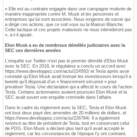
« Elle est au contraire engagée dans une campagne motivée de
manière inappropriée contre M. Musk et les personnes et
entreprises qui lui sont associées. Nous exigeons de savoir qui
a dirigé ces actions, que ce soit vous ou la Maison Blanche.
Cette tactique et ces projets malavisés ne nous intimideront pas
», a-t-il ajouté.
Elon Musk a eu de nombreux démêlés judiciaires avec la
SEC ces dernières années
L'enquête sur Twitter n'est pas le premier démêlé d'Elon Musk
avec la SEC. En 2018, le régulateur a conclu un accord avec
https://www.developpez.com/actu/224992/ et Tesla après avoir
constaté qu'Elon Musk avait trompé les investisseurs lorsqu'il a
tweeté qu'il disposait d'un « financement sécurisé » pour
privatiser Tesla. Une déclaration qui a affecté le cours de l'action
Tesla. Certains actionnaires avaient poursuivi Elon Musk et la
SEC avait ouvert une enquête criminelle dans l'affaire.
Dans le cadre du règlement avec la SEC, Tesla et Elon Musk
ont tous deux payé des amendes de 20 millions de dollars, et
https://www.developpez.com/actu/226784/. Il a également
renoncé au titre de président de Tesla, tout en conservant celui
de PDG. Elon Musk a déclaré plus tard qu'il avait accepté le
règlement, car les circonstances de l'époque l'y ont contraint.