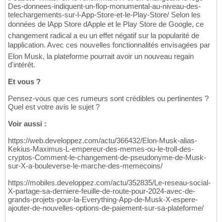
Des-donnees-indiquent-un-flop-monumental-au-niveau-des-
telechargements-sur-l-App-Store-et-le-Play-Store/ Selon les
données de lApp Store dApple et le Play Store de Google, ce
changement radical a eu un effet négatif sur la popularité de
lapplication. Avec ces nouvelles fonctionnalités envisagées par
Elon Musk, la plateforme pourrait avoir un nouveau regain
d'intérêt.
Et vous ?
Pensez-vous que ces rumeurs sont crédibles ou pertinentes ?
Quel est votre avis le sujet ?
Voir aussi :
https://web.developpez.com/actu/366432/Elon-Musk-alias-
Kekius-Maximus-L-empereur-des-memes-ou-le-troll-des-
cryptos-Comment-le-changement-de-pseudonyme-de-Musk-
sur-X-a-bouleverse-le-marche-des-memecoins/
https://mobiles.developpez.com/actu/352835/Le-reseau-social-
X-partage-sa-derniere-feuille-de-route-pour-2024-avec-de-
grands-projets-pour-la-Everything-App-de-Musk-X-espere-
ajouter-de-nouvelles-options-de-paiement-sur-sa-plateforme/