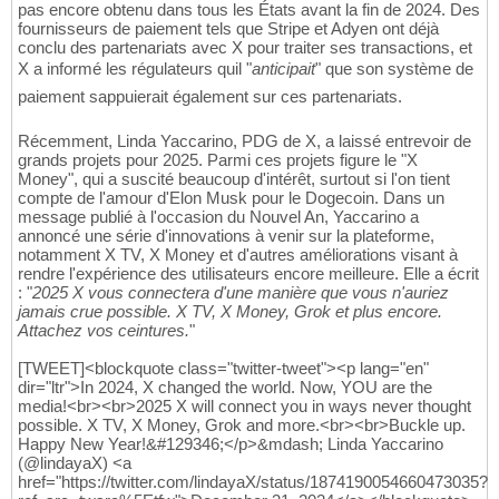
pas encore obtenu dans tous les États avant la fin de 2024. Des
fournisseurs de paiement tels que Stripe et Adyen ont déjà
conclu des partenariats avec X pour traiter ses transactions, et
X a informé les régulateurs quil "
anticipait
" que son système de
paiement sappuierait également sur ces partenariats.
Récemment, Linda Yaccarino, PDG de X, a laissé entrevoir de
grands projets pour 2025. Parmi ces projets figure le "X
Money", qui a suscité beaucoup d'intérêt, surtout si l'on tient
compte de l'amour d'Elon Musk pour le Dogecoin. Dans un
message publié à l'occasion du Nouvel An, Yaccarino a
annoncé une série d'innovations à venir sur la plateforme,
notamment X TV, X Money et d'autres améliorations visant à
rendre l'expérience des utilisateurs encore meilleure. Elle a écrit
: "
2025 X vous connectera d'une manière que vous n'auriez
jamais crue possible. X TV, X Money, Grok et plus encore.
Attachez vos ceintures.
"
[TWEET]<blockquote class="twitter-tweet"><p lang="en"
dir="ltr">In 2024, X changed the world. Now, YOU are the
media!<br><br>2025 X will connect you in ways never thought
possible. X TV, X Money, Grok and more.<br><br>Buckle up.
Happy New Year!&#129346;</p>&mdash; Linda Yaccarino
(@lindayaX) <a
href="https://twitter.com/lindayaX/status/1874190054660473035?