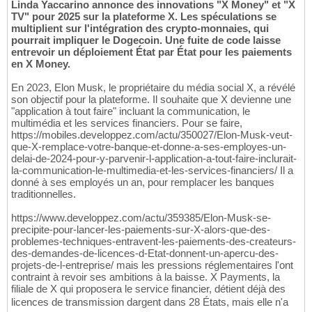
Linda Yaccarino annonce des innovations "X Money" et "X
TV" pour 2025 sur la plateforme X. Les spéculations se
multiplient sur l'intégration des crypto-monnaies, qui
pourrait impliquer le Dogecoin. Une fuite de code laisse
entrevoir un déploiement État par État pour les paiements
en X Money.
En 2023, Elon Musk, le propriétaire du média social X, a révélé
son objectif pour la plateforme. Il souhaite que X devienne une
"application à tout faire" incluant la communication, le
multimédia et les services financiers. Pour se faire,
https://mobiles.developpez.com/actu/350027/Elon-Musk-veut-
que-X-remplace-votre-banque-et-donne-a-ses-employes-un-
delai-de-2024-pour-y-parvenir-l-application-a-tout-faire-inclurait-
la-communication-le-multimedia-et-les-services-financiers/ Il a
donné à ses employés un an, pour remplacer les banques
traditionnelles.
https://www.developpez.com/actu/359385/Elon-Musk-se-
precipite-pour-lancer-les-paiements-sur-X-alors-que-des-
problemes-techniques-entravent-les-paiements-des-createurs-
des-demandes-de-licences-d-Etat-donnent-un-apercu-des-
projets-de-l-entreprise/ mais les pressions réglementaires l'ont
contraint à revoir ses ambitions à la baisse. X Payments, la
filiale de X qui proposera le service financier, détient déjà des
licences de transmission dargent dans 28 États, mais elle n'a