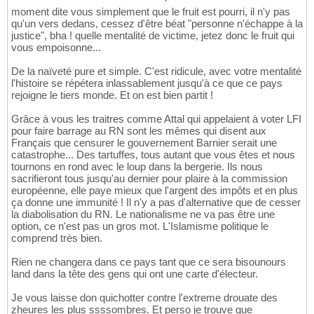
moment dite vous simplement que le fruit est pourri, il n'y pas
qu'un vers dedans, cessez d'être béat "personne n'échappe à la
justice", bha ! quelle mentalité de victime, jetez donc le fruit qui
vous empoisonne...
De la naïveté pure et simple. C'est ridicule, avec votre mentalité
l'histoire se répétera inlassablement jusqu'à ce que ce pays
rejoigne le tiers monde. Et on est bien partit !
Grâce à vous les traitres comme Attal qui appelaient à voter LFI
pour faire barrage au RN sont les mêmes qui disent aux
Français que censurer le gouvernement Barnier serait une
catastrophe... Des tartuffes, tous autant que vous êtes et nous
tournons en rond avec le loup dans la bergerie. Ils nous
sacrifieront tous jusqu'au dernier pour plaire à la commission
européenne, elle paye mieux que l'argent des impôts et en plus
ça donne une immunité ! Il n'y a pas d'alternative que de cesser
la diabolisation du RN. Le nationalisme ne va pas être une
option, ce n'est pas un gros mot. L'Islamisme politique le
comprend très bien.
Rien ne changera dans ce pays tant que ce sera bisounours
land dans la tête des gens qui ont une carte d'électeur.
Je vous laisse don quichotter contre l'extreme drouate des
zheures les plus ssssombres. Et perso je trouve que