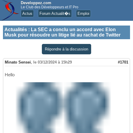
Developpez.com
Le Club des Développeurs et IT Pro
Actus
Forum Actualit�s
Emploi
Actualités
:
La SEC a conclu un accord avec Elon
Musk pour résoudre un litige lié au rachat de Twitter
Répondre à la discussion
Minato Sensei
,
le 03/12/2024 à 15h29
#1701
Hello