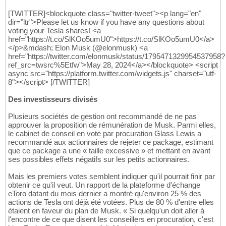
[TWITTER]<blockquote class="twitter-tweet"><p lang="en"
dir="ltr">Please let us know if you have any questions about
voting your Tesla shares! <a
href="https://t.co/SlKOo5umU0">https://t.co/SlKOo5umU0</a>
</p>&mdash; Elon Musk (@elonmusk) <a
href="https://twitter.com/elonmusk/status/1795471329954537958?
ref_src=twsrc%5Etfw">May 28, 2024</a></blockquote> <script
async src="https://platform.twitter.com/widgets.js" charset="utf-
8"></script> [/TWITTER]
Des investisseurs divisés
Plusieurs sociétés de gestion ont recommandé de ne pas
approuver la proposition de rémunération de Musk. Parmi elles,
le cabinet de conseil en vote par procuration Glass Lewis a
recommandé aux actionnaires de rejeter ce package, estimant
que ce package a une « taille excessive » et mettant en avant
ses possibles effets négatifs sur les petits actionnaires.
Mais les premiers votes semblent indiquer qu'il pourrait finir par
obtenir ce qu'il veut. Un rapport de la plateforme d'échange
eToro datant du mois dernier a montré qu'environ 25 % des
actions de Tesla ont déjà été votées. Plus de 80 % d'entre elles
étaient en faveur du plan de Musk. « Si quelqu'un doit aller à
l'encontre de ce que disent les conseillers en procuration, c'est