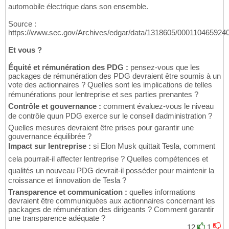
automobile électrique dans son ensemble.
Source :
https://www.sec.gov/Archives/edgar/data/1318605/00011046592
Et vous ?
Équité et rémunération des PDG :
pensez-vous que les
packages de rémunération des PDG devraient être soumis à un
vote des actionnaires ? Quelles sont les implications de telles
rémunérations pour lentreprise et ses parties prenantes ?
Contrôle et gouvernance :
comment évaluez-vous le niveau
de contrôle quun PDG exerce sur le conseil dadministration ?
Quelles mesures devraient être prises pour garantir une
gouvernance équilibrée ?
Impact sur lentreprise :
si Elon Musk quittait Tesla, comment
cela pourrait-il affecter lentreprise ? Quelles compétences et
qualités un nouveau PDG devrait-il posséder pour maintenir la
croissance et linnovation de Tesla ?
Transparence et communication :
quelles informations
devraient être communiquées aux actionnaires concernant les
packages de rémunération des dirigeants ? Comment garantir
une transparence adéquate ?
12
1