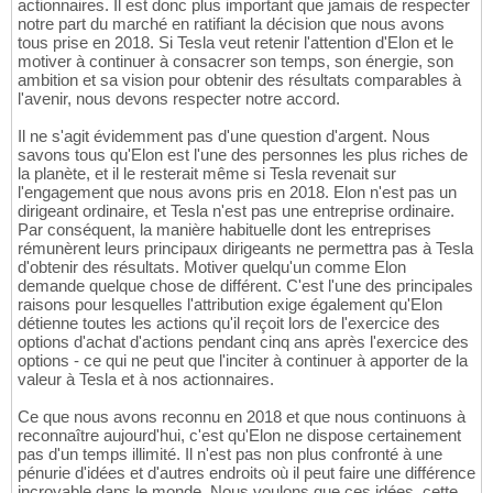
actionnaires. Il est donc plus important que jamais de respecter
notre part du marché en ratifiant la décision que nous avons
tous prise en 2018. Si Tesla veut retenir l'attention d'Elon et le
motiver à continuer à consacrer son temps, son énergie, son
ambition et sa vision pour obtenir des résultats comparables à
l'avenir, nous devons respecter notre accord.
Il ne s'agit évidemment pas d'une question d'argent. Nous
savons tous qu'Elon est l'une des personnes les plus riches de
la planète, et il le resterait même si Tesla revenait sur
l'engagement que nous avons pris en 2018. Elon n'est pas un
dirigeant ordinaire, et Tesla n'est pas une entreprise ordinaire.
Par conséquent, la manière habituelle dont les entreprises
rémunèrent leurs principaux dirigeants ne permettra pas à Tesla
d'obtenir des résultats. Motiver quelqu'un comme Elon
demande quelque chose de différent. C'est l'une des principales
raisons pour lesquelles l'attribution exige également qu'Elon
détienne toutes les actions qu'il reçoit lors de l'exercice des
options d'achat d'actions pendant cinq ans après l'exercice des
options - ce qui ne peut que l'inciter à continuer à apporter de la
valeur à Tesla et à nos actionnaires.
Ce que nous avons reconnu en 2018 et que nous continuons à
reconnaître aujourd'hui, c'est qu'Elon ne dispose certainement
pas d'un temps illimité. Il n'est pas non plus confronté à une
pénurie d'idées et d'autres endroits où il peut faire une différence
incroyable dans le monde. Nous voulons que ces idées, cette