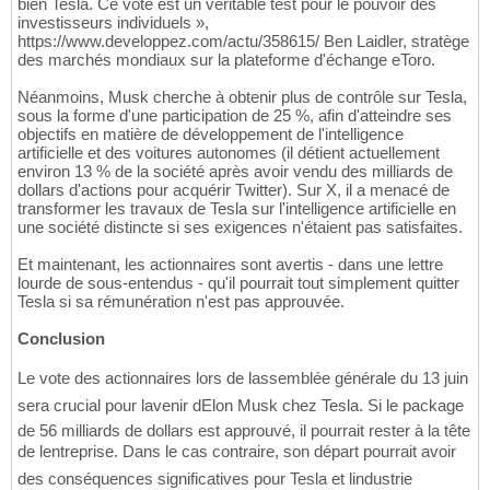
bien Tesla. Ce vote est un véritable test pour le pouvoir des
investisseurs individuels »,
https://www.developpez.com/actu/358615/ Ben Laidler, stratège
des marchés mondiaux sur la plateforme d'échange eToro.
Néanmoins, Musk cherche à obtenir plus de contrôle sur Tesla,
sous la forme d'une participation de 25 %, afin d'atteindre ses
objectifs en matière de développement de l'intelligence
artificielle et des voitures autonomes (il détient actuellement
environ 13 % de la société après avoir vendu des milliards de
dollars d'actions pour acquérir Twitter). Sur X, il a menacé de
transformer les travaux de Tesla sur l'intelligence artificielle en
une société distincte si ses exigences n'étaient pas satisfaites.
Et maintenant, les actionnaires sont avertis - dans une lettre
lourde de sous-entendus - qu'il pourrait tout simplement quitter
Tesla si sa rémunération n'est pas approuvée.
Conclusion
Le vote des actionnaires lors de lassemblée générale du 13 juin
sera crucial pour lavenir dElon Musk chez Tesla. Si le package
de 56 milliards de dollars est approuvé, il pourrait rester à la tête
de lentreprise. Dans le cas contraire, son départ pourrait avoir
des conséquences significatives pour Tesla et lindustrie