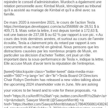
rejoindre le conseil d'administration. Murdoch a également une
relation personnelle avec Kimbal Musk, témoignant au tribunal
qu'il a assisté au mariage de Kimbal et qu'il a dîné avec sa
famille.
De mars 2020 à novembre 2021, le cours de l'action Tesla
https://embarque.developpez.com/actu/356868/ de 28,51 $ à
409,71 $. Mais selon la lettre, il est depuis tombé à 172,63 $,
soit une baisse de 237,08 $ ou 62 % par rapport à son pic. « Au
cours des trois dernières années, et surtout au cours de l'année
écoulée, Tesla a clairement pris du retard par rapport à ses
concurrents et au marché en général. Nous pensons que les
distractions causées par les nombreux projets de Musk, en
particulier sa décision d'acheter Twitter, ont joué un rôle
important dans la sous-performance de Tesla », indique la lettre.
Elle accuse Musk d'avoir terni la réputation de l'entreprise.
[tweet]<blockquote class="twitter-tweet" data-media-max-
width="560"><p lang="en" dir="ltr">Tesla Board Of Directors
Chair Robyn Denholm has released a new video talking about
the upcoming 2024 shareholder vote in June. We are asking
your voices to be heard and to vote for these proposals. <a
href="https://t.co/AmfRYo28ah">pic.twitter.com/AmfRYo28ah</a>
</p>&mdash; Sawyer Merritt (@SawyerMerritt) <a
href="https://twitter.com/SawyerMerritt/status/1786405686143824