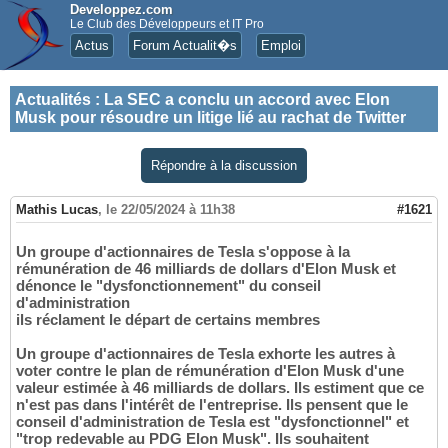
Developpez.com
Le Club des Développeurs et IT Pro
Actus
Forum Actualit�s
Emploi
Actualités
:
La SEC a conclu un accord avec Elon
Musk pour résoudre un litige lié au rachat de Twitter
Répondre à la discussion
Mathis Lucas
,
le 22/05/2024 à 11h38
#1621
Un groupe d'actionnaires de Tesla s'oppose à la
rémunération de 46 milliards de dollars d'Elon Musk et
dénonce le "dysfonctionnement" du conseil
d'administration
ils réclament le départ de certains membres
Un groupe d'actionnaires de Tesla exhorte les autres à
voter contre le plan de rémunération d'Elon Musk d'une
valeur estimée à 46 milliards de dollars. Ils estiment que ce
n'est pas dans l'intérêt de l'entreprise. Ils pensent que le
conseil d'administration de Tesla est "dysfonctionnel" et
"trop redevable au PDG Elon Musk". Ils souhaitent