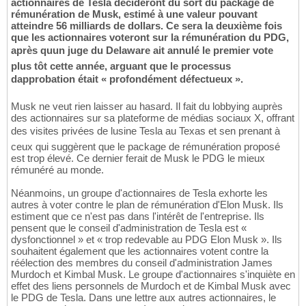
actionnaires de Tesla décideront du sort du package de
rémunération de Musk, estimé à une valeur pouvant
atteindre 56 milliards de dollars. Ce sera la deuxième fois
que les actionnaires voteront sur la rémunération du PDG,
après quun juge du Delaware ait annulé le premier vote
plus tôt cette année, arguant que le processus
dapprobation était « profondément défectueux ».
Musk ne veut rien laisser au hasard. Il fait du lobbying auprès
des actionnaires sur sa plateforme de médias sociaux X, offrant
des visites privées de lusine Tesla au Texas et sen prenant à
ceux qui suggèrent que le package de rémunération proposé
est trop élevé. Ce dernier ferait de Musk le PDG le mieux
rémunéré au monde.
Néanmoins, un groupe d'actionnaires de Tesla exhorte les
autres à voter contre le plan de rémunération d'Elon Musk. Ils
estiment que ce n'est pas dans l'intérêt de l'entreprise. Ils
pensent que le conseil d'administration de Tesla est «
dysfonctionnel » et « trop redevable au PDG Elon Musk ». Ils
souhaitent également que les actionnaires votent contre la
réélection des membres du conseil d'administration James
Murdoch et Kimbal Musk. Le groupe d'actionnaires s'inquiète en
effet des liens personnels de Murdoch et de Kimbal Musk avec
le PDG de Tesla. Dans une lettre aux autres actionnaires, le