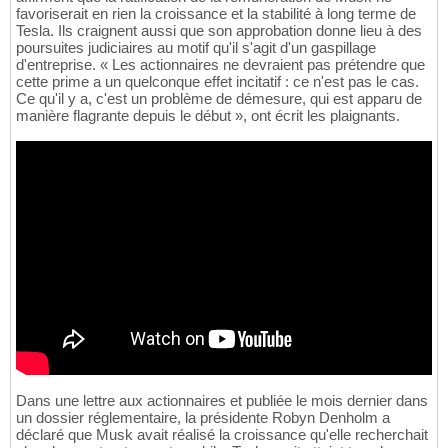
favoriserait en rien la croissance et la stabilité à long terme de
Tesla. Ils craignent aussi que son approbation donne lieu à des
poursuites judiciaires au motif qu'il s'agit d'un gaspillage
d'entreprise. « Les actionnaires ne devraient pas prétendre que
cette prime a un quelconque effet incitatif : ce n'est pas le cas.
Ce qu'il y a, c'est un problème de démesure, qui est apparu de
manière flagrante depuis le début », ont écrit les plaignants.
Dans une lettre aux actionnaires et publiée le mois dernier dans
un dossier réglementaire, la présidente Robyn Denholm a
déclaré que Musk avait réalisé la croissance qu'elle recherchait