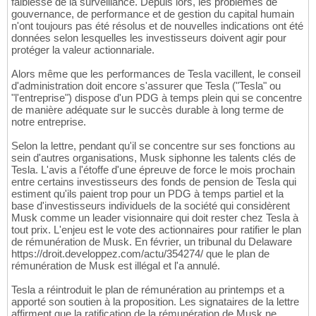
faiblesse de la surveillance. Depuis lors, les problèmes de
gouvernance, de performance et de gestion du capital humain
n'ont toujours pas été résolus et de nouvelles indications ont été
données selon lesquelles les investisseurs doivent agir pour
protéger la valeur actionnariale.
Alors même que les performances de Tesla vacillent, le conseil
d'administration doit encore s'assurer que Tesla ("Tesla" ou
"l'entreprise") dispose d'un PDG à temps plein qui se concentre
de manière adéquate sur le succès durable à long terme de
notre entreprise.
Selon la lettre, pendant qu'il se concentre sur ses fonctions au
sein d'autres organisations, Musk siphonne les talents clés de
Tesla. L'avis a l'étoffe d'une épreuve de force le mois prochain
entre certains investisseurs des fonds de pension de Tesla qui
estiment qu'ils paient trop pour un PDG à temps partiel et la
base d'investisseurs individuels de la société qui considèrent
Musk comme un leader visionnaire qui doit rester chez Tesla à
tout prix. L'enjeu est le vote des actionnaires pour ratifier le plan
de rémunération de Musk. En février, un tribunal du Delaware
https://droit.developpez.com/actu/354274/ que le plan de
rémunération de Musk est illégal et l'a annulé.
Tesla a réintroduit le plan de rémunération au printemps et a
apporté son soutien à la proposition. Les signataires de la lettre
affirment que la ratification de la rémunération de Musk ne