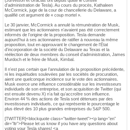
(Jurvetson et Gracias ont depuis quitté le conseil
d'administration de Tesla). Au cours du procès, Kathaleen
McCormick, juge de la cour de chancellerie du Delaware, a
qualifié cet argument de « coup mortel ».
Le 30 janvier, McCormick a annulé la rémunération de Musk,
estimant que les actionnaires n'avaient pas été correctement
informés de l'origine de la proposition. Tesla demande
aujourd'hui à ses actionnaires de ratifier à nouveau la même
proposition, tout en approuvant le changement de l'État
d'incorporation de la société du Delaware au Texas et la
réélection de deux membres du conseil d'administration, James
Murdoch et le frère de Musk, Kimbal.
Il n'est pas certain que l'annulation de la proposition précédente,
ni les inquiétudes soulevées par les sociétés de procuration,
aient une quelconque incidence sur le vote des actionnaires.
Musk exerce une influence considérable sur les investisseurs
individuels de son entreprise, et son acquisition de Twitter (qui
est ensuite devenu X) n'a fait qu'accroître son influence.
Environ 44 % des actions de Tesla sont détenues par des
investisseurs individuels, ce qui représente le pourcentage le
plus élevé des 10 plus grandes entreprises du S&P 500.
[TWITTER]<blockquote class="twitter-tweet"><p lang="en"
dir="ltr">Please let us know if you have any questions about
voting your Tesla shares! <a