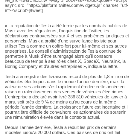
ref_src=twsrc%5Etfw">May 3, 2024</a></blockquote> <script
async src="https://platform.twitter.com/widgets.js" charset="utf-
8"></script>[/tweet]
« La réputation de Tesla a été ternie par les combats publics de
Musk avec les régulateurs, l'acquisition de Twitter, les
déclarations controversées sur X et ses problèmes juridiques et
personnels. Musk a profité d'une surveillance laxiste pour
utiliser Tesla comme un coffre-fort pour lui-même et ses autres
entreprises. Le conseil d'administration de Tesla continue de
permettre à Musk d'être surengagé alors qu'il consacre
beaucoup de temps à ses rôles chez X, SpaceX, Neuralink, la
Boring Company et d'autres entreprises », indique la lettre.
Tesla a enregistré des livraisons record de plus de 1,8 million de
véhicules électriques dans le monde l'année dernière, mais la
valeur de ses actions s'est rapidement érodée cette année en
raison du ralentissement des ventes de véhicules électriques.
L'entreprise a déclaré avoir livré 386 810 véhicules de janvier à
mars, soit près de 9 % de moins qu'au cours de la même
période l'année dernière. La croissance future est incertaine et il
pourrait être difficile de convaincre les actionnaires de soutenir
une rémunération élevée dans le contexte actuel.
Depuis l'année dernière, Tesla a réduit les prix de certains
modèles jusqu'à 20 000 dollars. Ces baisses de prix ont fait