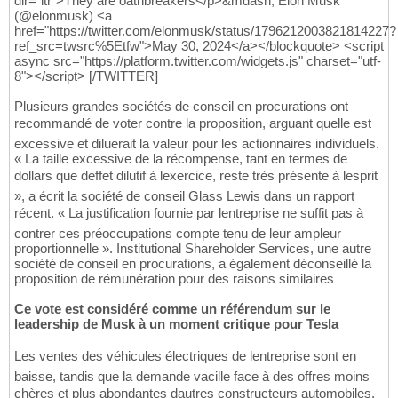
dir="ltr">They are oathbreakers</p>&mdash; Elon Musk
(@elonmusk) <a
href="https://twitter.com/elonmusk/status/1796212003821814227?
ref_src=twsrc%5Etfw">May 30, 2024</a></blockquote> <script
async src="https://platform.twitter.com/widgets.js" charset="utf-
8"></script> [/TWITTER]
Plusieurs grandes sociétés de conseil en procurations ont
recommandé de voter contre la proposition, arguant quelle est
excessive et diluerait la valeur pour les actionnaires individuels.
« La taille excessive de la récompense, tant en termes de
dollars que deffet dilutif à lexercice, reste très présente à lesprit
», a écrit la société de conseil Glass Lewis dans un rapport
récent. « La justification fournie par lentreprise ne suffit pas à
contrer ces préoccupations compte tenu de leur ampleur
proportionnelle ». Institutional Shareholder Services, une autre
société de conseil en procurations, a également déconseillé la
proposition de rémunération pour des raisons similaires
Ce vote est considéré comme un référendum sur le
leadership de Musk à un moment critique pour Tesla
Les ventes des véhicules électriques de lentreprise sont en
baisse, tandis que la demande vacille face à des offres moins
chères et plus abondantes dautres constructeurs automobiles.