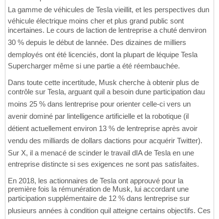
La gamme de véhicules de Tesla vieillit, et les perspectives dun
véhicule électrique moins cher et plus grand public sont
incertaines. Le cours de laction de lentreprise a chuté denviron
30 % depuis le début de lannée. Des dizaines de milliers
demployés ont été licenciés, dont la plupart de léquipe Tesla
Supercharger même si une partie a été réembauchée.
Dans toute cette incertitude, Musk cherche à obtenir plus de
contrôle sur Tesla, arguant quil a besoin dune participation dau
moins 25 % dans lentreprise pour orienter celle-ci vers un
avenir dominé par lintelligence artificielle et la robotique (il
détient actuellement environ 13 % de lentreprise après avoir
vendu des milliards de dollars dactions pour acquérir Twitter).
Sur X, il a menacé de scinder le travail dIA de Tesla en une
entreprise distincte si ses exigences ne sont pas satisfaites.
En 2018, les actionnaires de Tesla ont approuvé pour la
première fois la rémunération de Musk, lui accordant une
participation supplémentaire de 12 % dans lentreprise sur
plusieurs années à condition quil atteigne certains objectifs. Ces