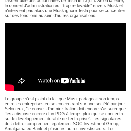
l'assemblée des actionnaires de Tesla le 13 juin. Selon la lettre,
le conseil d'administration est "trop redevable" envers Musk et
n'intervient pas alors que Musk ignore Tesla pour se concentrer
sur ses fonctions au sein d'autres organisations.
Le groupe s'est plaint du fait que Musk partageait son temps
entre les entreprises en se concentrant sur une société par jour.
Selon eux, "le conseil d'administration doit encore s'assurer que
Tesla dispose encore d'un PDG à temps plein qui se concentre
sur le développement durable de l'entreprise". Les signataires
de la lettre comprennent également SOC Investment Group,
Amalgamated Bank et plusieurs autres investisseurs. Les