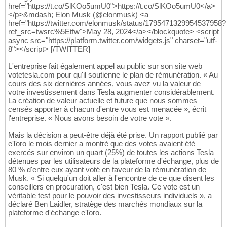
href="https://t.co/SlKOo5umU0">https://t.co/SlKOo5umU0</a>
</p>&mdash; Elon Musk (@elonmusk) <a
href="https://twitter.com/elonmusk/status/1795471329954537958?
ref_src=twsrc%5Etfw">May 28, 2024</a></blockquote> <script
async src="https://platform.twitter.com/widgets.js" charset="utf-
8"></script> [/TWITTER]
L'entreprise fait également appel au public sur son site web
votetesla.com pour qu'il soutienne le plan de rémunération. « Au
cours des six dernières années, vous avez vu la valeur de
votre investissement dans Tesla augmenter considérablement.
La création de valeur actuelle et future que nous sommes
censés apporter à chacun d'entre vous est menacée », écrit
l'entreprise. « Nous avons besoin de votre vote ».
Mais la décision a peut-être déjà été prise. Un rapport publié par
eToro le mois dernier a montré que des votes avaient été
exercés sur environ un quart (25%) de toutes les actions Tesla
détenues par les utilisateurs de la plateforme d'échange, plus de
80 % d'entre eux ayant voté en faveur de la rémunération de
Musk. « Si quelqu'un doit aller à l'encontre de ce que disent les
conseillers en procuration, c'est bien Tesla. Ce vote est un
véritable test pour le pouvoir des investisseurs individuels », a
déclaré Ben Laidler, stratège des marchés mondiaux sur la
plateforme d'échange eToro.