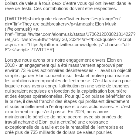
dollars de valeur à tous ceux d'entre vous qui ont investi dans le
rêve de Tesla. Ces contributions doivent être respectées.
[TWITTER]<blockquote class="twitter-tweet"><p lang="en"
dir="ltr">They are oathbreakers</p>&mdash; Elon Musk
(@elonmusk) <a
href="https://twitter.com/elonmusk/status/1796212003821814227?
ref_src=twsrc%5Etfw">May 30, 2024</a></blockquote> <script
async src="https://platform.twitter.com/widgets.js" charset="utf-
8"></script> [/TWITTER]
Lorsque nous avons pris notre engagement envers Elon en
2018 - un engagement qui a été massivement approuvé par
environ 73 % des actionnaires désintéressés - il avait un objectif
simple : garder Elon concentré sur Tesla et motivé pour réaliser
les ambitions incomparables de l'entreprise. C'est la raison pour
laquelle nous avons conçu l'attribution en une série de tranches
qui seraient acquises en fonction de la capitalisation boursière
et des étapes opérationnelles. Pour qu'Elon puisse bénéficier de
la prime, il devait franchir des étapes qui profitaient directement
et substantiellement à l'entreprise et à ses actionnaires. Et c'est
exactement ce qui s'est passé. En 2024, nous avons
maintenant le bénéfice de notre accord, avec six années de
travail acharné d'Elon, qui a entraîné une croissance
exceptionnelle de la taille et de la rentabilité de l'entreprise et
créé plus de 735 milliards de dollars de valeur pour les