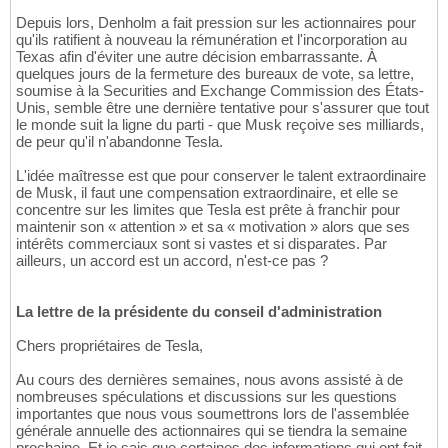
Depuis lors, Denholm a fait pression sur les actionnaires pour
qu'ils ratifient à nouveau la rémunération et l'incorporation au
Texas afin d'éviter une autre décision embarrassante. À
quelques jours de la fermeture des bureaux de vote, sa lettre,
soumise à la Securities and Exchange Commission des États-
Unis, semble être une dernière tentative pour s'assurer que tout
le monde suit la ligne du parti - que Musk reçoive ses milliards,
de peur qu'il n'abandonne Tesla.
L'idée maîtresse est que pour conserver le talent extraordinaire
de Musk, il faut une compensation extraordinaire, et elle se
concentre sur les limites que Tesla est prête à franchir pour
maintenir son « attention » et sa « motivation » alors que ses
intérêts commerciaux sont si vastes et si disparates. Par
ailleurs, un accord est un accord, n'est-ce pas ?
La lettre de la présidente du conseil d'administration
Chers propriétaires de Tesla,
Au cours des dernières semaines, nous avons assisté à de
nombreuses spéculations et discussions sur les questions
importantes que nous vous soumettrons lors de l'assemblée
générale annuelle des actionnaires qui se tiendra la semaine
prochaine. Et je sais que certaines des informations qui ont fait