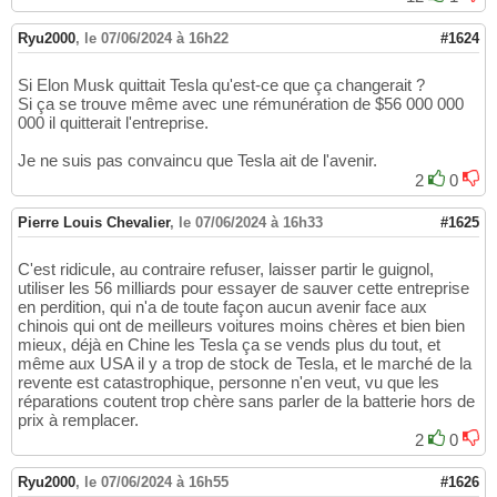
Ryu2000
,
le 07/06/2024 à 16h22
#1624
Si Elon Musk quittait Tesla qu'est-ce que ça changerait ?
Si ça se trouve même avec une rémunération de $56 000 000
000 il quitterait l'entreprise.
Je ne suis pas convaincu que Tesla ait de l'avenir.
2
0
Pierre Louis Chevalier
,
le 07/06/2024 à 16h33
#1625
C'est ridicule, au contraire refuser, laisser partir le guignol,
utiliser les 56 milliards pour essayer de sauver cette entreprise
en perdition, qui n'a de toute façon aucun avenir face aux
chinois qui ont de meilleurs voitures moins chères et bien bien
mieux, déjà en Chine les Tesla ça se vends plus du tout, et
même aux USA il y a trop de stock de Tesla, et le marché de la
revente est catastrophique, personne n'en veut, vu que les
réparations coutent trop chère sans parler de la batterie hors de
prix à remplacer.
2
0
Ryu2000
,
le 07/06/2024 à 16h55
#1626