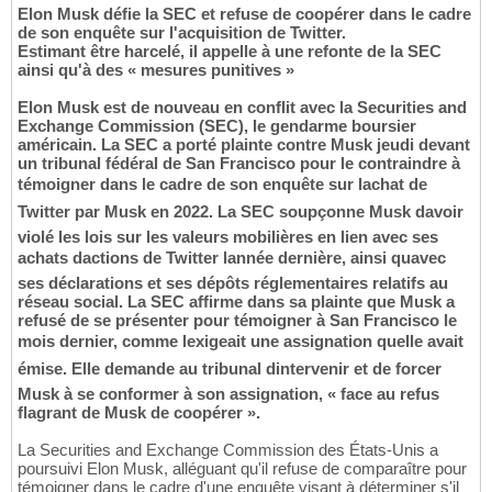
Elon Musk défie la SEC et refuse de coopérer dans le cadre
de son enquête sur l'acquisition de Twitter.
Estimant être harcelé, il appelle à une refonte de la SEC
ainsi qu'à des « mesures punitives »
Elon Musk est de nouveau en conflit avec la Securities and
Exchange Commission (SEC), le gendarme boursier
américain. La SEC a porté plainte contre Musk jeudi devant
un tribunal fédéral de San Francisco pour le contraindre à
témoigner dans le cadre de son enquête sur lachat de
Twitter par Musk en 2022. La SEC soupçonne Musk davoir
violé les lois sur les valeurs mobilières en lien avec ses
achats dactions de Twitter lannée dernière, ainsi quavec
ses déclarations et ses dépôts réglementaires relatifs au
réseau social. La SEC affirme dans sa plainte que Musk a
refusé de se présenter pour témoigner à San Francisco le
mois dernier, comme lexigeait une assignation quelle avait
émise. Elle demande au tribunal dintervenir et de forcer
Musk à se conformer à son assignation, « face au refus
flagrant de Musk de coopérer ».
La Securities and Exchange Commission des États-Unis a
poursuivi Elon Musk, alléguant qu'il refuse de comparaître pour
témoigner dans le cadre d'une enquête visant à déterminer s'il