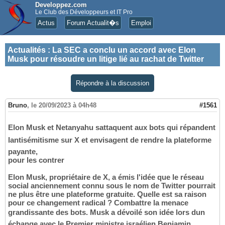
Developpez.com
Le Club des Développeurs et IT Pro
Actus
Forum Actualit�s
Emploi
Actualités
:
La SEC a conclu un accord avec Elon
Musk pour résoudre un litige lié au rachat de Twitter
Répondre à la discussion
Bruno
,
le 20/09/2023 à 04h48
#1561
Elon Musk et Netanyahu sattaquent aux bots qui répandent
lantisémitisme sur X et envisagent de rendre la plateforme
payante,
pour les contrer
Elon Musk, propriétaire de X, a émis l'idée que le réseau
social anciennement connu sous le nom de Twitter pourrait
ne plus être une plateforme gratuite. Quelle est sa raison
pour ce changement radical ? Combattre la menace
grandissante des bots. Musk a dévoilé son idée lors dun
échange avec le Premier ministre israélien Benjamin