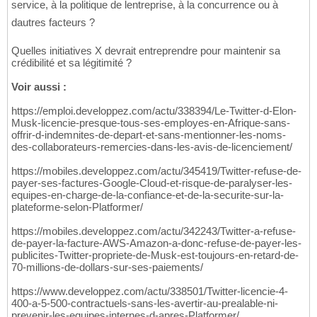
service, à la politique de lentreprise, à la concurrence ou à
dautres facteurs ?
Quelles initiatives X devrait entreprendre pour maintenir sa
crédibilité et sa légitimité ?
Voir aussi :
https://emploi.developpez.com/actu/338394/Le-Twitter-d-Elon-
Musk-licencie-presque-tous-ses-employes-en-Afrique-sans-
offrir-d-indemnites-de-depart-et-sans-mentionner-les-noms-
des-collaborateurs-remercies-dans-les-avis-de-licenciement/
https://mobiles.developpez.com/actu/345419/Twitter-refuse-de-
payer-ses-factures-Google-Cloud-et-risque-de-paralyser-les-
equipes-en-charge-de-la-confiance-et-de-la-securite-sur-la-
plateforme-selon-Platformer/
https://mobiles.developpez.com/actu/342243/Twitter-a-refuse-
de-payer-la-facture-AWS-Amazon-a-donc-refuse-de-payer-les-
publicites-Twitter-propriete-de-Musk-est-toujours-en-retard-de-
70-millions-de-dollars-sur-ses-paiements/
https://www.developpez.com/actu/338501/Twitter-licencie-4-
400-a-5-500-contractuels-sans-les-avertir-au-prealable-ni-
prevenir-les-equipes-internes-d-apres-Platformer/