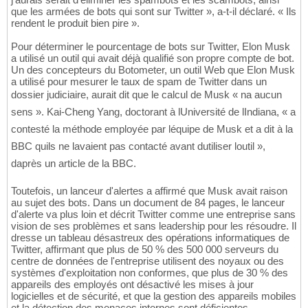
que les armées de bots qui sont sur Twitter », a-t-il déclaré. « Ils
rendent le produit bien pire ».
Pour déterminer le pourcentage de bots sur Twitter, Elon Musk
a utilisé un outil qui avait déjà qualifié son propre compte de bot.
Un des concepteurs du Botometer, un outil Web que Elon Musk
a utilisé pour mesurer le taux de spam de Twitter dans un
dossier judiciaire, aurait dit que le calcul de Musk « na aucun
sens ». Kai-Cheng Yang, doctorant à lUniversité de lIndiana, « a
contesté la méthode employée par léquipe de Musk et a dit à la
BBC quils ne lavaient pas contacté avant dutiliser loutil »,
daprès un article de la BBC.
Toutefois, un lanceur d'alertes a affirmé que Musk avait raison
au sujet des bots. Dans un document de 84 pages, le lanceur
d'alerte va plus loin et décrit Twitter comme une entreprise sans
vision de ses problèmes et sans leadership pour les résoudre. Il
dresse un tableau désastreux des opérations informatiques de
Twitter, affirmant que plus de 50 % des 500 000 serveurs du
centre de données de l'entreprise utilisent des noyaux ou des
systèmes d'exploitation non conformes, que plus de 30 % des
appareils des employés ont désactivé les mises à jour
logicielles et de sécurité, et que la gestion des appareils mobiles
et la détection des menaces internes sont déficientes.