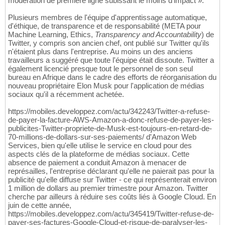
modération de première ligne subissant le moins d'impact ».
Plusieurs membres de l'équipe d'apprentissage automatique,
d'éthique, de transparence et de responsabilité (META pour
Machine Learning, Ethics,
Transparency and Accountability
) de
Twitter, y compris son ancien chef, ont publié sur Twitter qu'ils
n'étaient plus dans l'entreprise. Au moins un des anciens
travailleurs a suggéré que toute l'équipe était dissoute. Twitter a
également licencié presque tout le personnel de son seul
bureau en Afrique dans le cadre des efforts de réorganisation du
nouveau propriétaire Elon Musk pour l'application de médias
sociaux qu'il a récemment achetée.
https://mobiles.developpez.com/actu/342243/Twitter-a-refuse-
de-payer-la-facture-AWS-Amazon-a-donc-refuse-de-payer-les-
publicites-Twitter-propriete-de-Musk-est-toujours-en-retard-de-
70-millions-de-dollars-sur-ses-paiements/ d'Amazon Web
Services, bien qu'elle utilise le service en cloud pour des
aspects clés de la plateforme de médias sociaux. Cette
absence de paiement a conduit Amazon à menacer de
représailles, l'entreprise déclarant qu'elle ne paierait pas pour la
publicité qu'elle diffuse sur Twitter - ce qui représenterait environ
1 million de dollars au premier trimestre pour Amazon. Twitter
cherche par ailleurs à réduire ses coûts liés à Google Cloud. En
juin de cette année,
https://mobiles.developpez.com/actu/345419/Twitter-refuse-de-
payer-ses-factures-Google-Cloud-et-risque-de-paralyser-les-