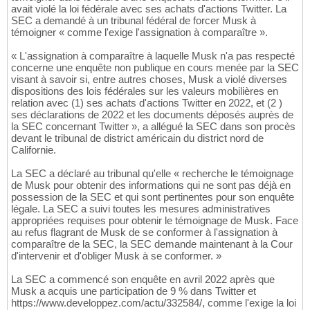
avait violé la loi fédérale avec ses achats d'actions Twitter. La
SEC a demandé à un tribunal fédéral de forcer Musk à
témoigner « comme l'exige l'assignation à comparaître ».
« L'assignation à comparaître à laquelle Musk n'a pas respecté
concerne une enquête non publique en cours menée par la SEC
visant à savoir si, entre autres choses, Musk a violé diverses
dispositions des lois fédérales sur les valeurs mobilières en
relation avec (1) ses achats d'actions Twitter en 2022, et (2 )
ses déclarations de 2022 et les documents déposés auprès de
la SEC concernant Twitter », a allégué la SEC dans son procès
devant le tribunal de district américain du district nord de
Californie.
La SEC a déclaré au tribunal qu'elle « recherche le témoignage
de Musk pour obtenir des informations qui ne sont pas déjà en
possession de la SEC et qui sont pertinentes pour son enquête
légale. La SEC a suivi toutes les mesures administratives
appropriées requises pour obtenir le témoignage de Musk. Face
au refus flagrant de Musk de se conformer à l'assignation à
comparaître de la SEC, la SEC demande maintenant à la Cour
d'intervenir et d'obliger Musk à se conformer. »
La SEC a commencé son enquête en avril 2022 après que
Musk a acquis une participation de 9 % dans Twitter et
https://www.developpez.com/actu/332584/, comme l'exige la loi