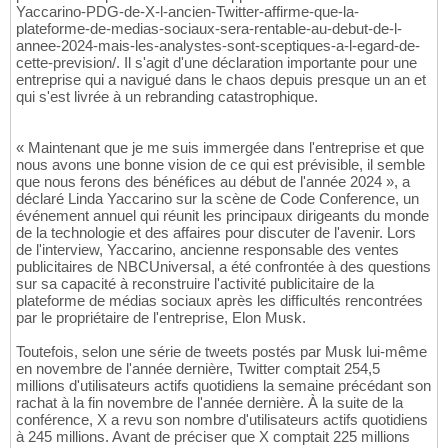
Yaccarino-PDG-de-X-l-ancien-Twitter-affirme-que-la-
plateforme-de-medias-sociaux-sera-rentable-au-debut-de-l-
annee-2024-mais-les-analystes-sont-sceptiques-a-l-egard-de-
cette-prevision/. Il s'agit d'une déclaration importante pour une
entreprise qui a navigué dans le chaos depuis presque un an et
qui s'est livrée à un rebranding catastrophique.
« Maintenant que je me suis immergée dans l'entreprise et que
nous avons une bonne vision de ce qui est prévisible, il semble
que nous ferons des bénéfices au début de l'année 2024 », a
déclaré Linda Yaccarino sur la scène de Code Conference, un
événement annuel qui réunit les principaux dirigeants du monde
de la technologie et des affaires pour discuter de l'avenir. Lors
de l'interview, Yaccarino, ancienne responsable des ventes
publicitaires de NBCUniversal, a été confrontée à des questions
sur sa capacité à reconstruire l'activité publicitaire de la
plateforme de médias sociaux après les difficultés rencontrées
par le propriétaire de l'entreprise, Elon Musk.
Toutefois, selon une série de tweets postés par Musk lui-même
en novembre de l'année dernière, Twitter comptait 254,5
millions d'utilisateurs actifs quotidiens la semaine précédant son
rachat à la fin novembre de l'année dernière. À la suite de la
conférence, X a revu son nombre d'utilisateurs actifs quotidiens
à 245 millions. Avant de préciser que X comptait 225 millions