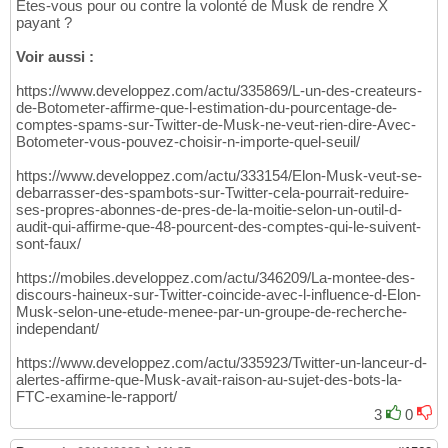
Êtes-vous pour ou contre la volonté de Musk de rendre X
payant ?
Voir aussi :
https://www.developpez.com/actu/335869/L-un-des-createurs-
de-Botometer-affirme-que-l-estimation-du-pourcentage-de-
comptes-spams-sur-Twitter-de-Musk-ne-veut-rien-dire-Avec-
Botometer-vous-pouvez-choisir-n-importe-quel-seuil/
https://www.developpez.com/actu/333154/Elon-Musk-veut-se-
debarrasser-des-spambots-sur-Twitter-cela-pourrait-reduire-
ses-propres-abonnes-de-pres-de-la-moitie-selon-un-outil-d-
audit-qui-affirme-que-48-pourcent-des-comptes-qui-le-suivent-
sont-faux/
https://mobiles.developpez.com/actu/346209/La-montee-des-
discours-haineux-sur-Twitter-coincide-avec-l-influence-d-Elon-
Musk-selon-une-etude-menee-par-un-groupe-de-recherche-
independant/
https://www.developpez.com/actu/335923/Twitter-un-lanceur-d-
alertes-affirme-que-Musk-avait-raison-au-sujet-des-bots-la-
FTC-examine-le-rapport/
3
0