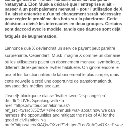
Netanyahu. Elon Musk a déclaré que l'entreprise allait «
passer à un petit paiement mensuel » pour l'utilisation de X.
Il a laissé entendre qu'un tel changement serait nécessaire
pour régler le problème des bots sur la plateforme. Cette
décision a divisé les internautes en deux groupes. Certains
sont daccord avec le modèle, tandis que dautres sont déjà
fatigués de laugmentation.
Lannonce que X deviendrait un service payant peut paraître
surprenante. Cependant, Musk imagine X comme un domaine
où les utilisateurs paient un abonnement mensuel symbolique,
différent de lexpérience Twitter habituelle. On ignore encore le
prix et les fonctionnalités de labonnement le plus simple, mais
cette nouvelle a créé une opportunité de transformation du
paysage des médias sociaux.
[Tweet]<blockquote class="twitter-tweet"><p lang="en"
dir="ltr">LIVE: Speaking with <a
href="https://twitter.com/elonmusk?
ref_src=twsrc%5Etfw">@elonmusk</a> about how we can
harness the opportunities and mitigate the risks of AI for the
good of civilization. <a
href="https://t.co/XiAQwOXzcP">https://t.co/XiAQwOXzcP</a>