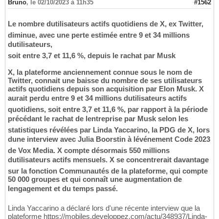
Bruno
,
le 02/10/2023 à 11h35
#1562
Le nombre dutilisateurs actifs quotidiens de X, ex Twitter,
diminue, avec une perte estimée entre 9 et 34 millions
dutilisateurs,
soit entre 3,7 et 11,6 %, depuis le rachat par Musk
X, la plateforme anciennement connue sous le nom de
Twitter, connait une baisse du nombre de ses utilisateurs
actifs quotidiens depuis son acquisition par Elon Musk. X
aurait perdu entre 9 et 34 millions dutilisateurs actifs
quotidiens, soit entre 3,7 et 11,6 %, par rapport à la période
précédant le rachat de lentreprise par Musk selon les
statistiques révélées par Linda Yaccarino, la PDG de X, lors
dune interview avec Julia Boorstin à lévénement Code 2023
de Vox Media. X compte désormais 550 millions
dutilisateurs actifs mensuels. X se concentrerait davantage
sur la fonction Communautés de la plateforme, qui compte
50 000 groupes et qui connaît une augmentation de
lengagement et du temps passé.
Linda Yaccarino a déclaré lors d'une récente interview que la
plateforme https://mobiles.developpez.com/actu/348937/Linda-