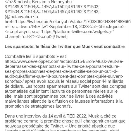
</p>&mdash; Benjamin Netanyahu -
&#1489;&#1504;&#1497;&#1502;&#1497;&#1503;
&#1504;&#1514;&#1504;&#1497;&#1492;&#1493;
(@netanyahu) <a
href="https://twitter.com/netanyahu/status/1703806204894498966
ref_src=twsrc%5Etfw">September 18, 2023</a></blockquote>
<script async src="https://platform.twitter.com/widgets.js"
charset="utf-8"></script>[/Tweet]
Les spambots, le fléau de Twitter que Musk veut combattre
Combattre les « spambots » est
https://www.developpez.com/actu/333154/Elon-Musk-veut-se-
debarrasser-des-spambots-sur-Twitter-cela-pourrait-reduire-
ses-propres-abonnes-de-pres-de-la-moitie-selon-un-outil-d-
audit-qui-affirme-que-48-pourcent-des-comptes-qui-le-suivent-
sont-faux/ après avoir acquis le réseau social pour 44 milliards
de dollars. Les robots spammeurs sur Twitter sont des comptes
automatisés qui imitent l'activité de personnes réelles sur le
site, mais sont programmés pour se livrer à des activités
malveillantes allant de la diffusion de fausses informations à la
promotion de stratagèmes lucratifs.
Dans une interview du 14 avril à TED 2022, Musk a cité ce
problème comme la première chose qu'il changerait en tant que
nouveau propriétaire de Twitter. « Une priorité absolue que
j'aurais serait d'éliminer les spambots et les scambots, ainsi