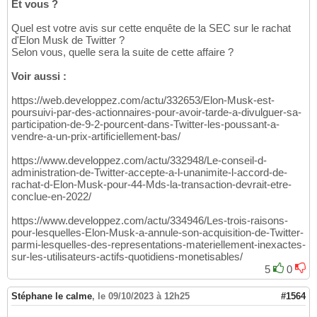
Et vous ?
Quel est votre avis sur cette enquête de la SEC sur le rachat
d'Elon Musk de Twitter ?
Selon vous, quelle sera la suite de cette affaire ?
Voir aussi :
https://web.developpez.com/actu/332653/Elon-Musk-est-
poursuivi-par-des-actionnaires-pour-avoir-tarde-a-divulguer-sa-
participation-de-9-2-pourcent-dans-Twitter-les-poussant-a-
vendre-a-un-prix-artificiellement-bas/
https://www.developpez.com/actu/332948/Le-conseil-d-
administration-de-Twitter-accepte-a-l-unanimite-l-accord-de-
rachat-d-Elon-Musk-pour-44-Mds-la-transaction-devrait-etre-
conclue-en-2022/
https://www.developpez.com/actu/334946/Les-trois-raisons-
pour-lesquelles-Elon-Musk-a-annule-son-acquisition-de-Twitter-
parmi-lesquelles-des-representations-materiellement-inexactes-
sur-les-utilisateurs-actifs-quotidiens-monetisables/
5
0
Stéphane le calme
,
le 09/10/2023 à 12h25
#1564