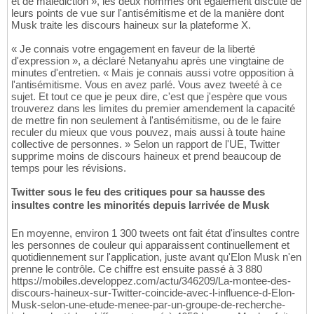
et de malédiction », les deux hommes ont également discuté de
leurs points de vue sur l'antisémitisme et de la manière dont
Musk traite les discours haineux sur la plateforme X.
« Je connais votre engagement en faveur de la liberté
d'expression », a déclaré Netanyahu après une vingtaine de
minutes d'entretien. « Mais je connais aussi votre opposition à
l'antisémitisme. Vous en avez parlé. Vous avez tweeté à ce
sujet. Et tout ce que je peux dire, c'est que j'espère que vous
trouverez dans les limites du premier amendement la capacité
de mettre fin non seulement à l'antisémitisme, ou de le faire
reculer du mieux que vous pouvez, mais aussi à toute haine
collective de personnes. » Selon un rapport de l'UE, Twitter
supprime moins de discours haineux et prend beaucoup de
temps pour les révisions.
Twitter sous le feu des critiques pour sa hausse des
insultes contre les minorités depuis larrivée de Musk
En moyenne, environ 1 300 tweets ont fait état d'insultes contre
les personnes de couleur qui apparaissent continuellement et
quotidiennement sur l'application, juste avant qu'Elon Musk n'en
prenne le contrôle. Ce chiffre est ensuite passé à 3 880
https://mobiles.developpez.com/actu/346209/La-montee-des-
discours-haineux-sur-Twitter-coincide-avec-l-influence-d-Elon-
Musk-selon-une-etude-menee-par-un-groupe-de-recherche-