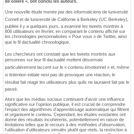
de colère », ont conclu les auteurs.
Une nouvelle étude menée par des informaticiens de luniversité
Cornell et de luniversité de Californie à Berkeley (UC Berkeley),
publiée il y a quelques jours, a examiné les tweets montrés à
806 utilisateurs en février, en comparant le contenu affiché sur
les chronologies personnalisées « Pour vous » de Twitter, ainsi
que le fil dactualité chronologique.
Les chercheurs ont constaté que les tweets montrés aux
personnes sur leur fil dactualité mettent désormais
particulièrement laccent sur le « contenu émotionnel » et, même
si lintention initiale nest pas de provoquer une réaction, le
résultat fait réagir les utilisateurs plus quils ne lauraient fait par le
passé.
Alors que les médias sociaux continuent d'avoir une influence
significative sur l'opinion publique, il est crucial de comprendre
l'impact des algorithmes d'apprentissage automatique qui filtrent
et organisent le contenu. Cependant, les études existantes ont
donné des résultats incohérents, potentiellement en raison de
limitations telles que le recours à des méthodes d'observation,
l'utilisation d'utilisateurs simulés plutôt que réels, la restriction à