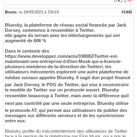
0
1
Bruno
,
le 24/05/2023 à 15h19
#1442
Bluesky, la plateforme de réseau social financée par Jack
Dorsey, commence à ressembler à Twitter,
elle gagne du terrain avec les téléchargements qui ont
augmenté de 606 %
Dans le contexte des
https://www.developpez.com/actu/338082/Twitter-est-
maintenant-une-entreprise-d-Elon-Musk-qui-a-licencie-
plusieurs-membres-de-la-direction-de-Twitter/, les
utilisateurs mécontents explorent une autre plateforme de
médias sociaux appelée Bluesky. Il sagit dun projet financé
par Jack Dorsey, le PDG de Twitter, qui vise à reconstruire
le modèle de Twitter sur un protocole ouvert. Bluesky
ressemble beaucoup à Twitter, mais avec la différence quil
nest pas contrôlé par une seule entreprise. Bluesky utilise
le protocole AT, qui permet aux utilisateurs de publier des
messages sur différents serveurs et de les synchroniser
entre eux.
Bluesky profite du mécontentement des utilisateurs de Twitter
face à la gestion de la plateforme par Elon Musk, qui a pris le