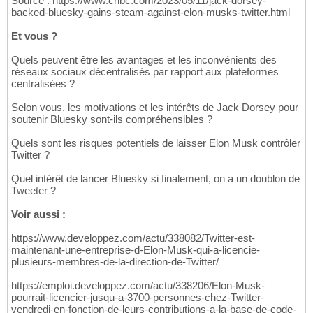
Source : https://www.cnbc.com/2023/05/11/jack-dorsey-
backed-bluesky-gains-steam-against-elon-musks-twitter.html
Et vous ?
Quels peuvent être les avantages et les inconvénients des
réseaux sociaux décentralisés par rapport aux plateformes
centralisées ?
Selon vous, les motivations et les intérêts de Jack Dorsey pour
soutenir Bluesky sont-ils compréhensibles ?
Quels sont les risques potentiels de laisser Elon Musk contrôler
Twitter ?
Quel intérêt de lancer Bluesky si finalement, on a un doublon de
Tweeter ?
Voir aussi :
https://www.developpez.com/actu/338082/Twitter-est-
maintenant-une-entreprise-d-Elon-Musk-qui-a-licencie-
plusieurs-membres-de-la-direction-de-Twitter/
https://emploi.developpez.com/actu/338206/Elon-Musk-
pourrait-licencier-jusqu-a-3700-personnes-chez-Twitter-
vendredi-en-fonction-de-leurs-contributions-a-la-base-de-code-