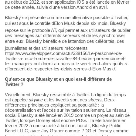
au début de 2022, et son application iOS a été lancée en février
de cette année, suivie d'une version Android en avril.
Bluesky se présente comme une alternative possible à Twitter,
qui est sous le contrôle dElon Musk depuis six mois. Bluesky
repose sur le protocole AT, qui permet aux utilisateurs de publier
des messages sur différents serveurs et de les synchroniser
entre eux. Bluesky bénéficie de lattention des célébrités, des
journalistes et des utilisateurs mécontents
https://www.developpez.com/actu/338156/Le-personnel-de-
Twitter-a-recu-l-ordre-de-travailler-84-heures-par-semaine-et-
les-managers-ont-dormi-au-bureau-le-week-end-alors-qu-ils-s-
efforcaient-de-respecter-les-delais-serres-d-Elon-Musk/.
Qu'est-ce que Bluesky et en quoi est-il différent de
Twitter ?
Visuellement, Bluesky ressemble à Twitter. La ligne du temps
est appelée
skyline
et les tweets sont des
skeets
. Deux
différences principales expliquent sa popularité : la
décentralisation et l'accès sur invitation seulement. Le réseau
social Bluesky a été lancé en 2019 comme un projet au sein de
Twitter, lorsque Dorsey était encore PDG. Il a été transféré en
février 2022 à une société à but non lucratif, Bluesky Public
Benefit LLC, avec Jay Graber comme PDG et Dorsey comme