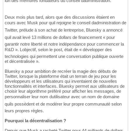
lun des membres fondateurs du conseil dadministration.
Deux mois plus tard, alors que des discussions étaient en
cours avec Musk pour quil rejoigne le conseil dadministration de
Twitter, prélude à son achat de lentreprise, Bluesky a annoncé
quil avait levé 13 millions de dollars de financement « pour
garantir notre liberté et notre indépendance pour commencer la
R&D ». Lobjectif, selon le post, était de « développer des
technologies qui permettent une conversation publique ouverte
et décentralisée ».
Bluesky a pour ambition de recréer la magie des débuts de
Twitter, lorsque la plateforme était un terrain de jeu pour les
développeurs et les utilisateurs qui inventaient de nouvelles
fonctionnalités et interfaces. Bluesky permet aux utilisateurs de
choisir leur algorithme préféré pour afficher les messages, de
personnaliser leur nom dutilisateur avec un nom de domaine
quils possèdent et de modérer leur propre communauté selon
leurs propres règles.
Pourquoi la décentralisation ?
Depuis que Musk a racheté Twitter pour 44 milliards de dollars