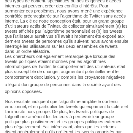
des types de contenu spécifiques ou des exigences d'accès
internes qui peuvent créer des conflits d'intérêts. Pour
surmonter ces problèmes, nous avons mené une expérience
contrôlée préenregistrée sur l'algorithme de Twitter sans accès
interne. La clé de notre conception était, pour un grand groupe
d'utilisateurs actifs de Twitter, de collecter simultanément (a) les
tweets affichés par l'algorithme personnalisé et (b) les tweets
que l'utilisateur aurait vus s'il avait simplement été exposé aux
derniers tweets de personnes qu'ils suivent; nous avons ensuite
interrogé les utilisateurs sur les deux ensembles de tweets
dans un ordre aléatoire.
Les chercheurs ont également remarqué que lorsque des
tweets politiques étaient montrés par les algorithmes
informatiques de Twitter, le comportement des utilisateurs était
plus susceptible de changer, augmentant potentiellement le
comportement dexclusion, y compris les croyances négatives
à légard dun groupe de personnes dans la société ayant des
opinions opposées.
Nos résultats indiquent que l'algorithme amplifie le contenu
émotionnel, et en particulier les tweets qui expriment la colère et
l'animosité hors groupe. De plus, les tweets politiques de
l'algorithme amènent les lecteurs à percevoir leur groupe
politique plus positivement et les groupes politiques externes
plus négativement. Fait intéressant, alors que les lecteurs
disent généralement qu'ils préfèrent les tweets organisés par