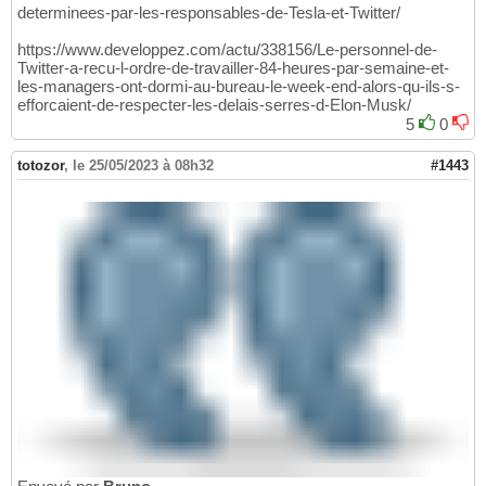
determinees-par-les-responsables-de-Tesla-et-Twitter/
https://www.developpez.com/actu/338156/Le-personnel-de-
Twitter-a-recu-l-ordre-de-travailler-84-heures-par-semaine-et-
les-managers-ont-dormi-au-bureau-le-week-end-alors-qu-ils-s-
efforcaient-de-respecter-les-delais-serres-d-Elon-Musk/
5
0
totozor
,
le 25/05/2023 à 08h32
#1443