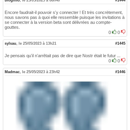
bloginfo
,
le 25/05/2023 à 08h40
#1444
Encore faudrait-il pouvoir s'y connecter ! Et très concrètement,
nous savons pas à quoi elle ressemble puisque les invitations à
se connecter à la version beta sont délivrées au compte-
gouttes.
0
0
sylsau
,
le 25/05/2023 à 13h21
#1445
Je pensais qu'il n'arrêtait pas de dire que Nostr était le futur ...
0
0
Madmac
,
le 25/05/2023 à 23h42
#1446