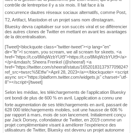
contrôle de lentreprise il y a six mois. Il fait face à la
concurrence dautres réseaux sociaux alternatifs, comme Post,
T2, Artifact, Mastodon et un projet sans nom dInstagram.
Bluesky devra capitaliser sur son succès viral et se différencier
des autres clones de Twitter en mettant en avant les avantages
de la décentralisation.
[Tweet]<blockquote class="twitter-tweet"><p lang="en"
dir="ltr">I scream, you scream, we all scream for skeets. <a
href="https://t.co/8MqWzbYUt9">https://t.co/8MqWzbYUt9</a>
</p>&mdash; Sheera Frenkel (@sheeraf) <a
href="https://twitter.com/sheeraf/status/1652018313797709824?
ref_src=twsrc%5Etfw">April 28, 2023</a></blockquote> <script
async src="https://platform.twitter.com/widgets.js" charset="utf-
8"></script>[/tweet]
Selon les médias, les téléchargements de l'application Bluesky
ont bondi de plus de 600 % en avril. Lapplication a connu une
forte augmentation de ses téléchargements en avril, passant de
628 000 téléchargements mobiles, soit une hausse de 606 %
par rapport à mars, mois de son lancement. Initialement conçu
par Jack Dorsey, cofondateur de Twitter, en 2019 comme un
projet complémentaire visant à améliorer l'expérience des
utilisateurs de Twitter, Bluesky est devenu un projet autonome