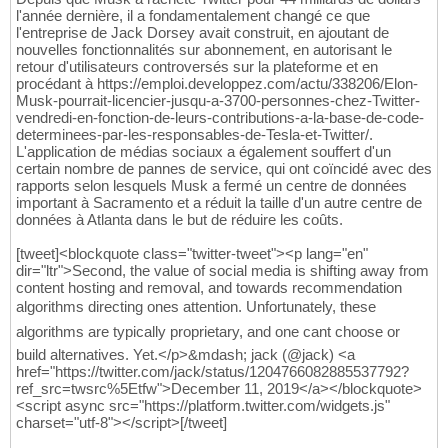
l'année dernière, il a fondamentalement changé ce que
l'entreprise de Jack Dorsey avait construit, en ajoutant de
nouvelles fonctionnalités sur abonnement, en autorisant le
retour d'utilisateurs controversés sur la plateforme et en
procédant à https://emploi.developpez.com/actu/338206/Elon-
Musk-pourrait-licencier-jusqu-a-3700-personnes-chez-Twitter-
vendredi-en-fonction-de-leurs-contributions-a-la-base-de-code-
determinees-par-les-responsables-de-Tesla-et-Twitter/.
L'application de médias sociaux a également souffert d'un
certain nombre de pannes de service, qui ont coïncidé avec des
rapports selon lesquels Musk a fermé un centre de données
important à Sacramento et a réduit la taille d'un autre centre de
données à Atlanta dans le but de réduire les coûts.
[tweet]<blockquote class="twitter-tweet"><p lang="en"
dir="ltr">Second, the value of social media is shifting away from
content hosting and removal, and towards recommendation
algorithms directing ones attention. Unfortunately, these
algorithms are typically proprietary, and one cant choose or
build alternatives. Yet.</p>&mdash; jack (@jack) <a
href="https://twitter.com/jack/status/1204766082885537792?
ref_src=twsrc%5Etfw">December 11, 2019</a></blockquote>
<script async src="https://platform.twitter.com/widgets.js"
charset="utf-8"></script>[/tweet]