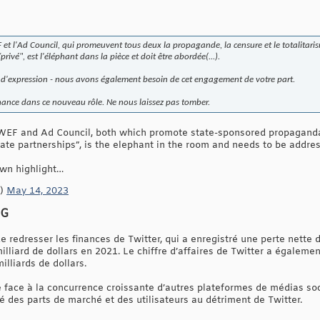
 et l'Ad Council, qui promeuvent tous deux la propagande, la censure et le totalitaris
rivé", est l'éléphant dans la pièce et doit être abordée(...).
é d'expression - nous avons également besoin de cet engagement de votre part.
nce dans ce nouveau rôle. Ne nous laissez pas tomber.
 WEF and Ad Council, both which promote state-sponsored propaganda,
vate partnerships”, is the elephant in the room and needs to be addre
own highlight…
d)
May 14, 2023
DG
e redresser les finances de Twitter, qui a enregistré une perte nette d
illiard de dollars en 2021. Le chiffre d’affaires de Twitter a égalem
illiards de dollars.
e face à la concurrence croissante d’autres plateformes de médias s
é des parts de marché et des utilisateurs au détriment de Twitter.