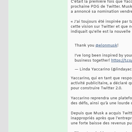
C’était la première fois que Yac
prochaine PDG de Twitter. Musk,
a annoncé sa nomination vendre
« J’ai toujours été inspirée par 
cette vision sur Twitter et que
indiquait qu'elle est la nouvelle
Thank you
@elonmusk
!
I’ve long been inspired by your
business together!
https://t.
— Linda Yaccarino (@lindaya
Yaccarino, qui en tant que resp
activité publicitaire, a déclaré
pour construire Twitter 2.0.
Yaccarino reprendra une platefo
des défis, ainsi qu’à une lourde 
Depuis que Musk a acquis Twitte
inappropriés après que l’entrep
une forte baisse des revenus pub