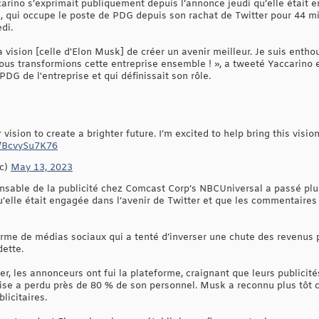
carino s’exprimait publiquement depuis l’annonce jeudi qu’elle était e
 qui occupe le poste de PDG depuis son rachat de Twitter pour 44 mill
di.
ta vision [celle d'Elon Musk] de créer un avenir meilleur. Je suis entho
 nous transformions cette entreprise ensemble ! », a tweeté Yaccarino
 PDG de l'entreprise et qui définissait son rôle.
 vision to create a brighter future. I’m excited to help bring this visio
co/BcvySu7K76
cc)
May 13, 2023
onsable de la publicité chez Comcast Corp’s NBCUniversal a passé pl
 qu’elle était engagée dans l’avenir de Twitter et que les commentaires
rme de médias sociaux qui a tenté d’inverser une chute des revenus pu
dette.
r, les annonceurs ont fui la plateforme, craignant que leurs publicit
rise a perdu près de 80 % de son personnel. Musk a reconnu plus tôt c
licitaires.