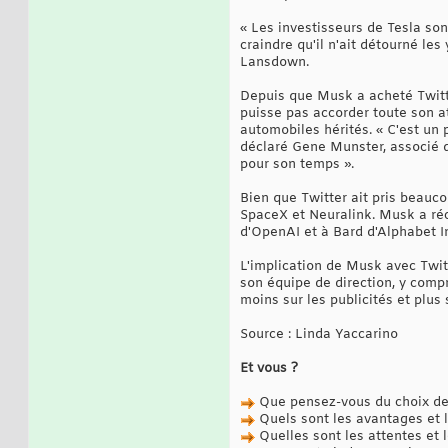
« Les investisseurs de Tesla son
craindre qu'il n'ait détourné le
Lansdown.
Depuis que Musk a acheté Twitter
puisse pas accorder toute son at
automobiles hérités. « C'est un 
déclaré Gene Munster, associé 
pour son temps ».
Bien que Twitter ait pris beauc
SpaceX et Neuralink. Musk a réc
d'OpenAI et à Bard d'Alphabet I
L'implication de Musk avec Twitt
son équipe de direction, y comp
moins sur les publicités et plus
Source : Linda Yaccarino
Et vous ?
Que pensez-vous du choix d
Quels sont les avantages et 
Quelles sont les attentes et 