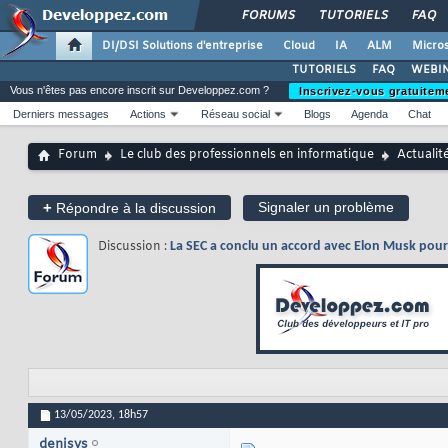
FORUMS
TUTORIELS
FAQ
DI/DSI Solutions d'entreprise
Cloud
IA
ALM
Micros
TUTORIELS
FAQ
WEBIN
Vous n'êtes pas encore inscrit sur Developpez.com ?
Inscrivez-vous gratuitem
Derniers messages
Actions
Réseau social
Blogs
Agenda
Chat
Forum
Le club des professionnels en informatique
Actualit
+
Signaler un problème
Répondre à la discussion
Discussion :
La SEC a conclu un accord avec Elon Musk pour r
13/05/2023,
18h57
denisys