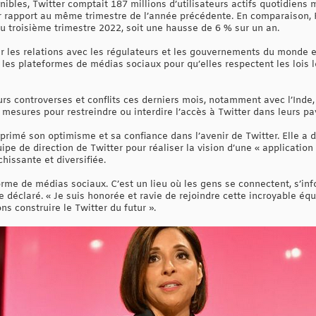
onibles, Twitter comptait 187 millions d’utilisateurs actifs quotidiens
r rapport au même trimestre de l’année précédente. En comparaison, 
 au troisième trimestre 2022, soit une hausse de 6 % sur un an.
 les relations avec les régulateurs et les gouvernements du monde e
r les plateformes de médias sociaux pour qu’elles respectent les lois l
rs controverses et conflits ces derniers mois, notamment avec l’Inde, l
mesures pour restreindre ou interdire l’accès à Twitter dans leurs pay
primé son optimisme et sa confiance dans l’avenir de Twitter. Elle a déc
pe de direction de Twitter pour réaliser la vision d’une « application 
hissante et diversifiée.
orme de médias sociaux. C’est un lieu où les gens se connectent, s’in
e déclaré. « Je suis honorée et ravie de rejoindre cette incroyable é
s construire le Twitter du futur ».