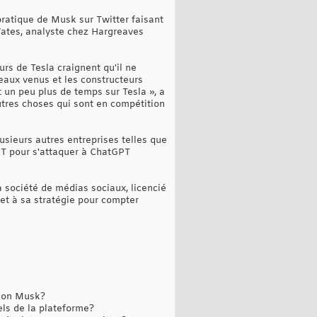
pratique de Musk sur Twitter faisant
-Yates, analyste chez Hargreaves
urs de Tesla craignent qu'il ne
veaux venus et les constructeurs
t un peu plus de temps sur Tesla », a
tres choses qui sont en compétition
usieurs autres entreprises telles que
PT pour s'attaquer à ChatGPT
a société de médias sociaux, licencié
et à sa stratégie pour compter
Elon Musk?
els de la plateforme?