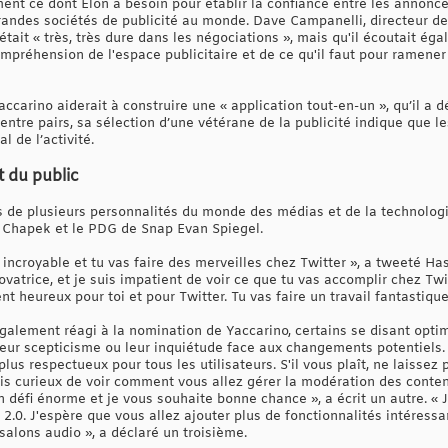
nt ce dont Elon a besoin pour établir la confiance entre les annonceur
randes sociétés de publicité au monde. Dave Campanelli, directeur d
tait « très, très dure dans les négociations », mais qu'il écoutait é
mpréhension de l'espace publicitaire et de ce qu'il faut pour ramener
carino aiderait à construire une « application tout-en-un », qu’il a dé
 entre pairs, sa sélection d’une vétérane de la publicité indique que
l de l’activité.
t du public
ons de plusieurs personnalités du monde des médias et de la technolog
 Chapek et le PDG de Snap Evan Spiegel.
incroyable et tu vas faire des merveilles chez Twitter », a tweeté Hast
vatrice, et je suis impatient de voir ce que tu vas accomplir chez Twit
nt heureux pour toi et pour Twitter. Tu vas faire un travail fantastique
également réagi à la nomination de Yaccarino, certains se disant optim
leur scepticisme ou leur inquiétude face aux changements potentiels. 
t plus respectueux pour tous les utilisateurs. S'il vous plaît, ne laisse
uis curieux de voir comment vous allez gérer la modération des conten
n défi énorme et je vous souhaite bonne chance », a écrit un autre. « 
r 2.0. J'espère que vous allez ajouter plus de fonctionnalités intére
salons audio », a déclaré un troisième.