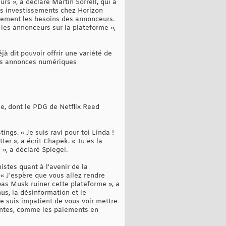
s », a déclaré Martin Sorrell, qui a
es investissements chez Horizon
galement les besoins des annonceurs.
 les annonceurs sur la plateforme »,
jà dit pouvoir offrir une variété de
 les annonces numériques
ie, dont le PDG de Netflix Reed
ings. « Je suis ravi pour toi Linda !
ter », a écrit Chapek. « Tu es la
 », a déclaré Spiegel.
istes quant à l'avenir de la
« J'espère que vous allez rendre
z pas Musk ruiner cette plateforme », a
us, la désinformation et le
Je suis impatient de vous voir mettre
ssantes, comme les paiements en