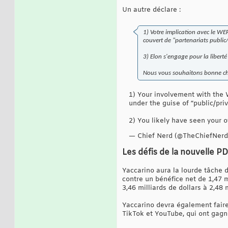
Un autre déclare :
1) Votre implication avec le WEF
couvert de "partenariats public/p
3) Elon s'engage pour la libert
Nous vous souhaitons bonne cha
1) Your involvement with the
under the guise of “public/pri
2) You likely have seen your 
— Chief Nerd (@TheChiefNer
Les défis de la nouvelle P
Yaccarino aura la lourde tâche d
contre un bénéfice net de 1,47 m
3,46 milliards de dollars à 2,48 m
Yaccarino devra également fair
TikTok et YouTube, qui ont gagn