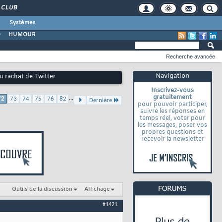
CLUB
Systèmes
O
HUMOUR
Recherche avancée
Navigation
u rachat de Twitter
Inscrivez-vous
gratuitement
...
72
73
74
75
76
82
Dernière
pour pouvoir participer,
suivre les réponses en
temps réel, voter pour
les messages, poser vos
propres questions et
recevoir la newsletter
Outils de la discussion
Affichage
#1421