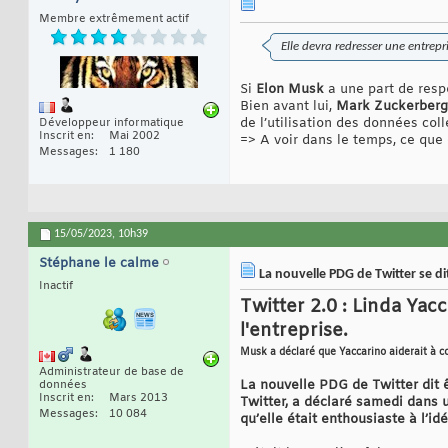
Membre extrêmement actif
Elle devra redresser une entrepr
Si
Elon Musk
a une part de respo
Bien avant lui,
Mark Zuckerberg
de l’utilisation des données col
Développeur informatique
Inscrit en
Mai 2002
=> A voir dans le temps, ce que
Messages
1 180
15/05/2023,
10h39
Stéphane le calme
La nouvelle PDG de Twitter se dit
Inactif
Twitter 2.0 : Linda Yac
l'entreprise.
Musk a déclaré que Yaccarino aiderait à co
Administrateur de base de
La nouvelle PDG de Twitter dit 
données
Inscrit en
Mars 2013
Twitter, a déclaré samedi dans u
Messages
10 084
qu’elle était enthousiaste à l’i