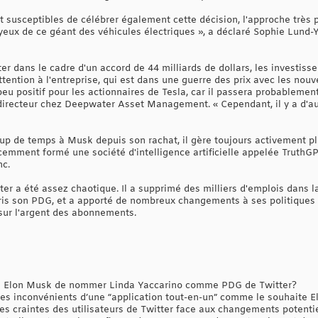
t susceptibles de célébrer également cette décision, l'approche très 
s yeux de ce géant des véhicules électriques », a déclaré Sophie Lund
 dans le cadre d'un accord de 44 milliards de dollars, les investisse
tention à l'entreprise, qui est dans une guerre des prix avec les nou
peu positif pour les actionnaires de Tesla, car il passera probablemen
directeur chez Deepwater Asset Management. « Cependant, il y a d'au
oup de temps à Musk depuis son rachat, il gère toujours activement pl
emment formé une société d'intelligence artificielle appelée TruthG
nc.
er a été assez chaotique. Il a supprimé des milliers d'emplois dans l
ris son PDG, et a apporté de nombreux changements à ses politiques 
 sur l'argent des abonnements.
e Elon Musk de nommer Linda Yaccarino comme PDG de Twitter?
les inconvénients d’une “application tout-en-un” comme le souhaite 
les craintes des utilisateurs de Twitter face aux changements potenti