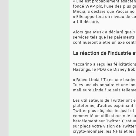
« Elle est probablement exacteme
fondé WPP plc, l'une des plus g
Media, a déclaré que Yaccarino é
« Elle apportera un niveau de co
a-t-il déclaré.
Alors que Musk a déclaré que Yac
services tels que les paiements
continueront à être un axe centra
La réaction de l'industrie e
Yaccarino a reçu les félicitati
Hastings, le PDG de Disney Bob
« Bravo Linda ! Tu es une leader 
Tu es une visionnaire et une inno
meilleure Linda ! Je suis telleme
Les utilisateurs de Twitter ont 
plateforme, d'autres exprimant 
Twitter plus sûr, plus inclusif e
commenté un utilisateur. « Je s
harcèlement sur Twitter. C'est u
sur pieds votre vision de Twitte
crypto-monnaie, les NFTs et les 