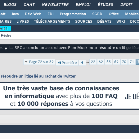
BLOGS
CHAT
NEWSLETTER
EMPLOI
ÉTUDES
DROIT
oft
Java
Dév. Web
EDI
Programmation
SGBD
Office
Mobiles
AIRES
LIVRES
TÉLÉCHARGEMENTS
SOURCES
DÉBATS
WIKI
DIC
ent !
Règles
és
La SEC a conclu un accord avec Elon Musk pour résoudre un litige lié a
...
Page 72 sur 89
22
62
68
69
70
71
Première
ésoudre un litige lié au rachat de Twitter