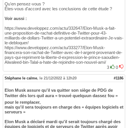
Qu'en pensez-vous ?
Êtes-vous d'accord avec les conclusions de cette étude ?
Voir aussi :
https://www.developpez.com/actu/332647/Elon-Musk-a-fait-
une-proposition-de-rachat-definitive-de-Twitter-pour-43-
milliards-de-dollars-Twitter-a-un-potentiel-extraordinaire-Je-vais-
le-debloquer/
https://www.developpez.com/actu/333277/Elon-Musk-
financera-son-rachat-de-Twitter-avec-de-l-argent-provenant-de-
pays-qui-repriment-la-liberte-d-expression-le-prince-saoudien-
Alwaleed-bin-Talal-a-hate-de-rejoindre-son-nouvel-ami/
3
0
Stéphane le calme
,
le 21/12/2022 à 12h20
#1186
Elon Musk assure qu'il va quitter son siège de PDG de
Twitter dès lors quil aura « trouvé quelquun dassez fou »
pour le remplacer,
mais qu'il sera toujours en charge des « équipes logiciels et
serveurs »
Elon Musk a déclaré mardi qu'il serait toujours chargé des
équipes de logiciels et de serveurs de Twitter après avoir