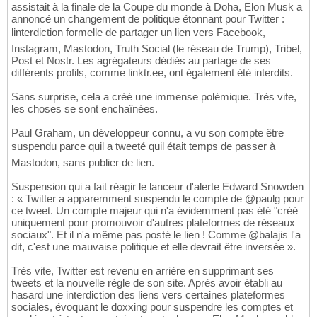
assistait à la finale de la Coupe du monde à Doha, Elon Musk a
annoncé un changement de politique étonnant pour Twitter :
linterdiction formelle de partager un lien vers Facebook,
Instagram, Mastodon, Truth Social (le réseau de Trump), Tribel,
Post et Nostr. Les agrégateurs dédiés au partage de ses
différents profils, comme linktr.ee, ont également été interdits.
Sans surprise, cela a créé une immense polémique. Très vite,
les choses se sont enchaînées.
Paul Graham, un développeur connu, a vu son compte être
suspendu parce quil a tweeté quil était temps de passer à
Mastodon, sans publier de lien.
Suspension qui a fait réagir le lanceur d'alerte Edward Snowden
: « Twitter a apparemment suspendu le compte de @paulg pour
ce tweet. Un compte majeur qui n'a évidemment pas été "créé
uniquement pour promouvoir d'autres plateformes de réseaux
sociaux". Et il n'a même pas posté le lien ! Comme @balajis l'a
dit, c'est une mauvaise politique et elle devrait être inversée ».
Très vite, Twitter est revenu en arrière en supprimant ses
tweets et la nouvelle règle de son site. Après avoir établi au
hasard une interdiction des liens vers certaines plateformes
sociales, évoquant le doxxing pour suspendre les comptes et