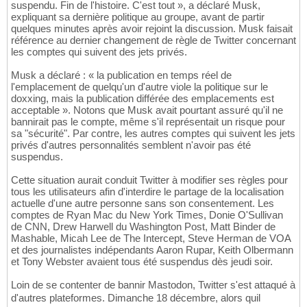
suspendu. Fin de l'histoire. C'est tout », a déclaré Musk,
expliquant sa dernière politique au groupe, avant de partir
quelques minutes après avoir rejoint la discussion. Musk faisait
référence au dernier changement de règle de Twitter concernant
les comptes qui suivent des jets privés.
Musk a déclaré : « la publication en temps réel de
l'emplacement de quelqu'un d'autre viole la politique sur le
doxxing, mais la publication différée des emplacements est
acceptable ». Notons que Musk avait pourtant assuré qu'il ne
bannirait pas le compte, même s'il représentait un risque pour
sa "sécurité". Par contre, les autres comptes qui suivent les jets
privés d'autres personnalités semblent n'avoir pas été
suspendus.
Cette situation aurait conduit Twitter à modifier ses règles pour
tous les utilisateurs afin d'interdire le partage de la localisation
actuelle d'une autre personne sans son consentement. Les
comptes de Ryan Mac du New York Times, Donie O'Sullivan
de CNN, Drew Harwell du Washington Post, Matt Binder de
Mashable, Micah Lee de The Intercept, Steve Herman de VOA
et des journalistes indépendants Aaron Rupar, Keith Olbermann
et Tony Webster avaient tous été suspendus dès jeudi soir.
Loin de se contenter de bannir Mastodon, Twitter s'est attaqué à
d'autres plateformes. Dimanche 18 décembre, alors quil