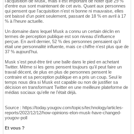
l'acquisition de Musk, mais il est important de noter que 29 %
d'entre eux sont maintenant de cet avis. Quant aux personnes
qui pensent que l'acquisition n'est ni bonne ni mauvaise, elles
ont baissé d'un point seulement, passant de 18 % en avril à 17
% à l'heure actuelle.
Un domaine dans lequel Musk a connu un certain déclin en
termes de perception publique est son niveau d'influence
perçue. En avril dernier, 52 % des personnes pensaient qu'il
était une personnalité influente, mais ce chiffre n'est plus que de
37 % aujourd'hui.
Musk s'est peut-être tiré une balle dans le pied en achetant
Twitter. Même si les gens pensent toujours qu'il peut faire un
travail décent, de plus en plus de personnes pensent le
contraire et sa perception publique en a pris un coup. Seul le
temps nous dira si Musk est capable ou non de justifier sa
décision en transformant Twitter en une meilleure plateforme de
médias sociaux qu'elle ne l'était déjà.
Source : https://today.yougov.com/topics/technology/articles-
reports/2022/12/12/how-opinions-elon-musk-have-changed-
yougov-poll
Et vous ?