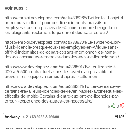
Voir aussi :
https://emploi.developpez.com/actu/338265/Twitter-fait-l-objet-d-
un-recours-collectif-pour-des-licenciements-massifs-d-
employes-sans-un-preavis-de-60-jours-comme-l-exige-la-loi-
les-plaignants-reclament-le-paiement-des-salaires-dus/
https://emploi.developpez.com/actu/338394/Le-Twitter-d-Elon-
Musk-licencie-presque-tous-ses-employes-en-Afrique-sans-
offrir-d-indemnites-de-depart-et-sans-mentionner-les-noms-
des-collaborateurs-remercies-dans-les-avis-de-licenciement/
https://www.developpez.com/actu/338501/Twitter-licencie-4-
400-a-5-500-contractuels-sans-les-avertir-au-prealable-ni-
prevenir-les-equipes-internes-d-apres-Platformer/
https://www.developpez.com/actu/338284/Twitter-demande-a-
certains-travailleurs-licencies-de-revenir-apres-avoir-reduit-les-
effectifs-de-moitie-Certains-d-entre-eux-ont-ete-licencies-par-
erreur-l-experience-des-autres-est-necessaire/
6
0
Anthony
,
le 21/12/2022 à 09h00
#1185