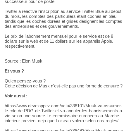
successeur pour ce poste.
Twitter a réactivé l'inscription au service Twitter Blue au début
du mois, les comptes des particuliers étant cochés en bleu,
tandis que les coches dorées et grises désignent les comptes
des entreprises et des gouvernements.
Le prix de l'abonnement mensuel pour le service est de 8
dollars sur le web et de 11 dollars sur les appareils Apple,
respectivement.
Source : Elon Musk
Et vous ?
Qu'en pensez-vous ?
Cette décision de Musk n'est-elle pas une forme de censure ?
Voir aussi :
https://www.developpez.com/actu/338101/Musk-va-assumer-
le-role-de-PDG-de-Twitter-et-va-annuler-les-bannissements-a-
vie-selon-une-source-Le-commissaire-europeen-au-Marche-
interieur-previent-deja-que-l-oiseau-volera-selon-nos-regles/
https://www.developpez.com/actu/338492/Elon-Musk-propose-