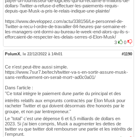
payer-un-fournisseur-de-logiciels-qui-lui-reclame-8-millions-de-
dollars-Twitter-a-refuse-d-effectuer-les-paiements-requis-
depuis-que-Musk-a-pris-le-relais-indique-une-plainte/
https://www.developpez.com/actu/338156/Le-personnel-de-
Twitter-a-recu-l-ordre-de-travailler-84-heures-par-semaine-et-
les-managers-ont-dormi-au-bureau-le-week-end-alors-qu-ils-s-
efforcaient-de-respecter-les-delais-serres-d-Elon-Musk/
3
0
PolumX
,
le 22/12/2022 à 14h01
#1190
Ce n'est peut-être aussi simple.
https://www.7sur7.be/tech/twitter-va-s-en-sortir-assure-musk-
sans-renflouement-on-serait-mort~ad0c0a01/
Dans l'article :
"Ce total intègre le paiement dune partie du principal et des
intérêts relatifs aux emprunts contractés par Elon Musk pour
racheter Twitter et qui doivent désormais être honorés par le
groupe, et non par lentrepreneur."
Le "total" c'est une dépense 6 et 6,5 milliards de dollars en
2023. Si j'ai bien compris, Musk a augmenter les dettes de
twitter vu que twitter doit rembourser une partie et les intérêts de
l'emprunt.