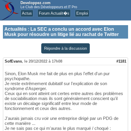
Developpez.com
Le Club des Développeurs et IT Pro
Actus
Forum Actualit�s
Emploi
Actualités
:
La SEC a conclu un accord avec Elon
Musk pour résoudre un litige lié au rachat de Twitter
Répondre à la discussion
SofEvans
,
le 20/12/2022 à 17h08
#1181
Sinon, Elon Musk me fait de plus en plus l'effet d'un pur
psychopathe.
Je reste extrêmement dubitatif sur l'explication de son
syndrome d'Asperger.
Ceux qui en sont atteint ont certes entre autres des problèmes
de sociabilisation mais ils sont généralement conscient qu'il
existe un décalage significatif entre leur mode de
fonctionnement et ceux des autres.
J'aurais jamais cru voir une entreprise dirigé par un PDG de
cette manière ...
Je ne sais pas ce qui m'auras le plus marqué / choqué :