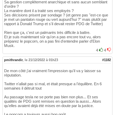
Sa gestion complétement anarchique et sans aucun semblant
d'ordre ?
La manière dont il a traité ses employés ?
Ses décisions prisent par sondage ? (et genre pas "est-ce que
je met un pantalon rouge ou vert aujourd'hui ?" mais plutôt par
rapport à Donald Trump et s'il devait rester PDG de Twitter)
Rien que ça, c'est un palmarès très difficile à battre.
Et je suis maintenant sûr qu'on a pas encore tout vu, alors
préparez le popcorn, on a pas fini d'entendre parler d'Elon
Musk.
4
4
pmithrandir
,
le 21/12/2022 à 01h23
#1182
De mon côté j'ai vraiment l'impression qu'il va y laisser sa
réputation.
Twitter n'allait pas si mal, et était presque a l'équilibre. En 6
semaines il détruit tout
Au passage tesla ne se porte pas bien non plus... Et ses
qualités de PDG sont remises en question la aussi... Alors
qu'elles avaient déjà été mises en doute par la justice.
Le popcorn a toujours aussi bon goût.