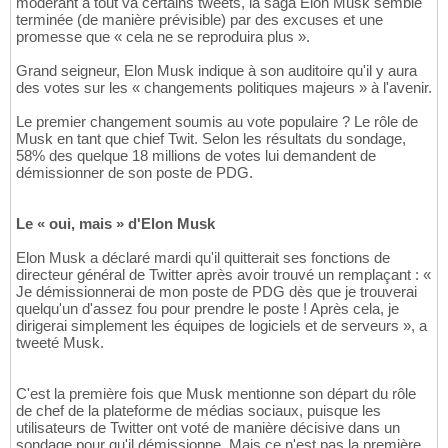
modérant à tout va certains tweets, la saga Elon Musk semble
terminée (de manière prévisible) par des excuses et une
promesse que « cela ne se reproduira plus ».
Grand seigneur, Elon Musk indique à son auditoire qu'il y aura
des votes sur les « changements politiques majeurs » à l'avenir.
Le premier changement soumis au vote populaire ? Le rôle de
Musk en tant que chief Twit. Selon les résultats du sondage,
58% des quelque 18 millions de votes lui demandent de
démissionner de son poste de PDG.
Le « oui, mais » d'Elon Musk
Elon Musk a déclaré mardi qu'il quitterait ses fonctions de
directeur général de Twitter après avoir trouvé un remplaçant : «
Je démissionnerai de mon poste de PDG dès que je trouverai
quelqu'un d'assez fou pour prendre le poste ! Après cela, je
dirigerai simplement les équipes de logiciels et de serveurs », a
tweeté Musk.
C'est la première fois que Musk mentionne son départ du rôle
de chef de la plateforme de médias sociaux, puisque les
utilisateurs de Twitter ont voté de manière décisive dans un
sondage pour qu'il démissionne. Mais ce n'est pas la première