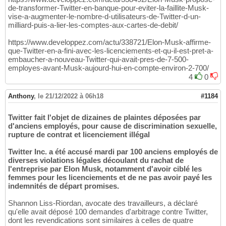
de-transformer-Twitter-en-banque-pour-eviter-la-faillite-Musk-
vise-a-augmenter-le-nombre-d-utilisateurs-de-Twitter-d-un-
milliard-puis-a-lier-les-comptes-aux-cartes-de-debit/
https://www.developpez.com/actu/338721/Elon-Musk-affirme-
que-Twitter-en-a-fini-avec-les-licenciements-et-qu-il-est-pret-a-
embaucher-a-nouveau-Twitter-qui-avait-pres-de-7-500-
employes-avant-Musk-aujourd-hui-en-compte-environ-2-700/
4
0
Anthony
,
le 21/12/2022 à 06h18
#1184
Twitter fait l'objet de dizaines de plaintes déposées par
d'anciens employés, pour cause de discrimination sexuelle,
rupture de contrat et licenciement illégal
Twitter Inc. a été accusé mardi par 100 anciens employés de
diverses violations légales découlant du rachat de
l'entreprise par Elon Musk, notamment d'avoir ciblé les
femmes pour les licenciements et de ne pas avoir payé les
indemnités de départ promises.
Shannon Liss-Riordan, avocate des travailleurs, a déclaré
qu'elle avait déposé 100 demandes d'arbitrage contre Twitter,
dont les revendications sont similaires à celles de quatre