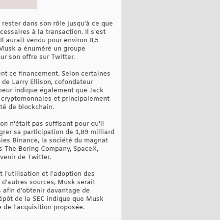
rester dans son rôle jusqu'à ce que
ssaires à la transaction. Il s'est
Il aurait vendu pour environ 8,5
di, Musk a énuméré un groupe
ur son offre sur Twitter.
t ce financement. Selon certaines
 de Larry Ellison, cofondateur
umeur indique également que Jack
es cryptomonnaies et principalement
té de blockchain.
on n'était pas suffisant pour qu'il
rer sa participation de 1,89 milliard
naies Binance, la société du magnat
ns The Boring Company, SpaceX,
venir de Twitter.
l'utilisation et l'adoption des
d'autres sources, Musk serait
 afin d'obtenir davantage de
dépôt de la SEC indique que Musk
e de l'acquisition proposée.