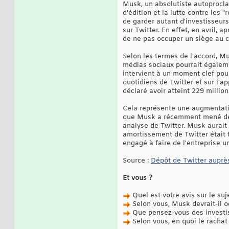
Musk, un absolutiste autoproclam
d'édition et la lutte contre les
de garder autant d'investisseurs
sur Twitter. En effet, en avril, 
de ne pas occuper un siège au co
Selon les termes de l'accord, Mus
médias sociaux pourrait égalemen
intervient à un moment clef pour 
quotidiens de Twitter et sur l'ap
déclaré avoir atteint 229 million
Cela représente une augmentatio
que Musk a récemment mené des 
analyse de Twitter. Musk aurait 
amortissement de Twitter était t
engagé à faire de l'entreprise un
Source :
Dépôt de Twitter auprè
Et vous ?
Quel est votre avis sur le suj
Selon vous, Musk devrait-il o
Que pensez-vous des investis
Selon vous, en quoi le rachat 