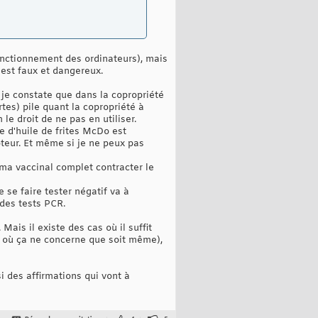
onctionnement des ordinateurs), mais
 est faux et dangereux.
 je constate que dans la copropriété
tes) pile quant la copropriété à
e droit de ne pas en utiliser.
e d'huile de frites McDo est
teur. Et même si je ne peux pas
éma vaccinal complet contracter le
e se faire tester négatif va à
 des tests PCR.
ais il existe des cas où il suffit
s où ça ne concerne que soit même),
si des affirmations qui vont à