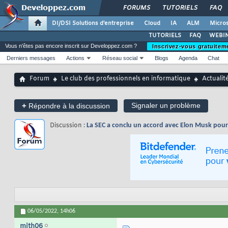
FORUMS
TUTORIELS
FAQ
DI/DSI Solutions d'entreprise
Cloud
IA
ALM
Micros
TUTORIELS
FAQ
WEBIN
Vous n'êtes pas encore inscrit sur Developpez.com ?
Inscrivez-vous gratuitem
Derniers messages
Actions
Réseau social
Blogs
Agenda
Chat
Forum
Le club des professionnels en informatique
Actualit
+
Signaler un problème
Répondre à la discussion
Discussion :
La SEC a conclu un accord avec Elon Musk pour r
06/05/2022,
14h06
mith06