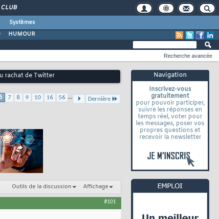
CLUB
Systèmes
O
HUMOUR
Recherche avancée
Navigation
u rachat de Twitter
Inscrivez-vous
gratuitement
...
6
7
8
9
10
16
56
Dernière
pour pouvoir participer,
suivre les réponses en
temps réel, voter pour
les messages, poser vos
propres questions et
recevoir la newsletter
Outils de la discussion
Affichage
#101