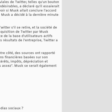
iales de Twitter, telles qu'un bouton
désirables, a déclaré qu'il essaierait
oir si Musk allait conclure l'accord
er, Musk a décidé à la dernière minute
tter s'il se retire, et la société de
acquisition de Twitter par Musk
e de la base d'utilisateurs actifs
 résultats de l'entreprise, Twitter a
tre côté, des sources ont rapporté
ns financières basées sur son
érêts, impôts, dépréciation et
pas assez". Musk se serait également
édias sociaux ?