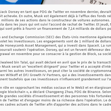
Jack Dorsey en tant que PDG de Twitter en novembre dernier, devrait 
it achevée. En outre, Musk est également déjà à l'afflux des fonds néce
 millions de ses actions dans le constructeur de voitures autonomes. 
esla dans les jours qui ont suivi l'accord de rachat de Twitter. Et jeu
qui sont prêts à fournir un financement de 7,14 milliards de dollars po
es and Exchange Commission (SEC) des États-Unis mentionne égalemen
 volet les investisseurs. Les engagements vont de 1 milliard de dollars
ars de Honeycomb Asset Management, qui a investi dans SpaceX. La r
pourrait soutenir l'opération. Dorsey, qui est un fervent défenseur d
Agrawal en novembre pour se consacrer à la gestion de Block, sa socié
waleed bin Talal, qui avait déclaré en avril que le prix de la transacti
 Musk serait un "excellent dirigeant" pour Twitter et a accepté d'intég
Parmi les autres investisseurs, on peut citer la société de cryptomon
ven Witkoff et DFJ Growth IV Partners, qui a des investissements da
ignent toutefois que ces investisseurs n'influencent grandement sur l'a
 rôle en rapprochant les médias sociaux et le Web3 et en élargissant 
ogie blockchain », a déclaré Changpeng Zhao, PDG de Binance. Selon 
e grandes sociétés d'investissement et des personnes très fortunées
n de Twitter et d'engager moins de sa richesse dans l'opération. Le 
les cadres actuels de Twitter afin d'apporter des actions dans le cadr