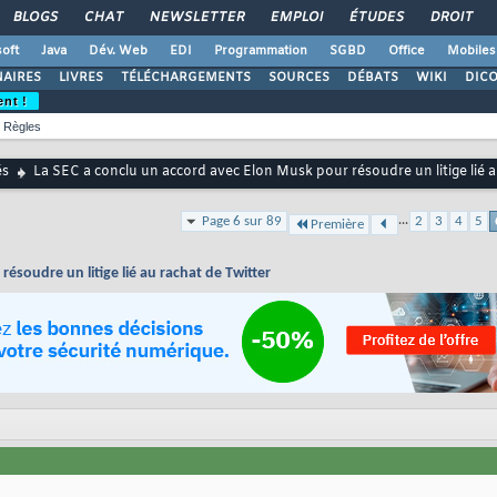
BLOGS
CHAT
NEWSLETTER
EMPLOI
ÉTUDES
DROIT
oft
Java
Dév. Web
EDI
Programmation
SGBD
Office
Mobiles
AIRES
LIVRES
TÉLÉCHARGEMENTS
SOURCES
DÉBATS
WIKI
DIC
ent !
Règles
és
La SEC a conclu un accord avec Elon Musk pour résoudre un litige lié a
...
Page 6 sur 89
2
3
4
5
Première
ésoudre un litige lié au rachat de Twitter