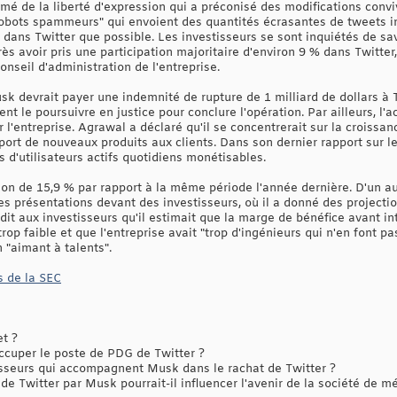
é de la liberté d'expression qui a préconisé des modifications conviv
 "robots spammeurs" qui envoient des quantités écrasantes de tweets in
 dans Twitter que possible. Les investisseurs se sont inquiétés de sav
après avoir pris une participation majoritaire d'environ 9 % dans Twitt
nseil d'administration de l'entreprise.
k devrait payer une indemnité de rupture de 1 milliard de dollars à Twi
t le poursuivre en justice pour conclure l'opération. Par ailleurs, l'
l'entreprise. Agrawal a déclaré qu'il se concentrerait sur la croissanc
port de nouveaux produits aux clients. Dans son dernier rapport sur les
s d'utilisateurs actifs quotidiens monétisables.
n de 15,9 % par rapport à la même période l'année dernière. D'un au
présentations devant des investisseurs, où il a donné des projectio
dit aux investisseurs qu'il estimait que la marge de bénéfice avant int
rop faible et que l'entreprise avait "trop d'ingénieurs qui n'en font 
 "aimant à talents".
s de la SEC
et ?
ccuper le poste de PDG de Twitter ?
seurs qui accompagnent Musk dans le rachat de Twitter ?
de Twitter par Musk pourrait-il influencer l'avenir de la société de m