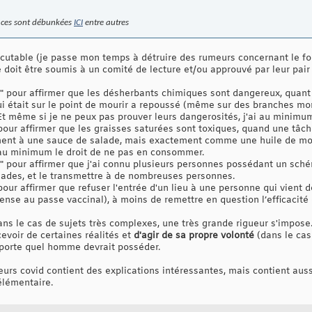
nces sont débunkées
ICI
entre autres
iscutable (je passe mon temps à détruire des rumeurs concernant le f
e doit être soumis à un comité de lecture et/ou approuvé par leur pair
on" pour affirmer que les désherbants chimiques sont dangereux, quant
ui était sur le point de mourir a repoussé (même sur des branches mor
t même si je ne peux pas prouver leurs dangerosités, j'ai au minimum l
 pour affirmer que les graisses saturées sont toxiques, quand une tâch
ement à une sauce de salade, mais exactement comme une huile de mo
i au minimum le droit de ne pas en consommer.
on" pour affirmer que j'ai connu plusieurs personnes possédant un sch
lades, et le transmettre à de nombreuses personnes.
pour affirmer que refuser l'entrée d'un lieu à une personne qui vient d
pense au passe vaccinal), à moins de remettre en question l’efficacité
ans le cas de sujets très complexes, une très grande rigueur s'impose. M
evoir de certaines réalités et
d'agir de sa propre volonté
(dans le ca
importe quel homme devrait posséder.
umeurs covid contient des explications intéressantes, mais contient aus
 élémentaire.