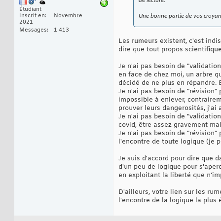
de lecture.
Étudiant
Inscrit en
Novembre
Une bonne partie de vos croya
2021
Messages
1 413
Les rumeurs existent, c'est ind
dire que tout propos scientifiqu
Je n'ai pas besoin de "validati
en face de chez moi, un arbre q
décidé de ne plus en répandre. E
Je n'ai pas besoin de "révision"
impossible à enlever, contrair
prouver leurs dangerosités, j'a
Je n'ai pas besoin de "validati
covid, être assez gravement ma
Je n'ai pas besoin de "révision" 
l'encontre de toute logique (je 
Je suis d'accord pour dire que d
d'un peu de logique pour s'aperc
en exploitant la liberté que n'
D'ailleurs, votre lien sur les r
l'encontre de la logique la plus