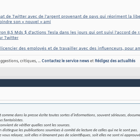
t de Twitter avec de l'argent provenant de pays qui répriment la libe
joindre son « nouvel » ami
n 8,5 Mds $ d'actions Tesla dans les jours qui ont suivi l'accord de ra
r Twitter
icencier des employés et de travailler avec des influenceurs, pour am
gestions, critiques, ...
Contactez le service news
et
Rédigez des actualités
comme dans la presse écrite toutes sortes d'informations, souvent sérieuses, documen
 fantaisistes.
convient de vérifier quelles sont les sources.
 distingue les publications soumises à comité de lecture de celles qui ne le sont pas.
 vous relayez, soit elles n'émanent pas de scientifiques, soit elles ne sont ni approuv