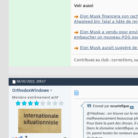
Voir aussi
Elon Musk financera son racha
Alwaleed bin Talal a hâte de re
Elon Musk a vendu pour enviro
embaucher un nouveau PDG pou
Elon Musk aurait suggéré de l
Contribuez au club : corrections, sug
06/05/2022,
20h17
OrthodoxWindows
Membre extrêmement actif
Envoyé par
escartefigue
@Madmac : on trouve sur le net 
malheureusement beaucoup plus
Pour faire la part des choses, il 
Dans le domaine scientifique, on
Or, parmi toutes les rumeurs que