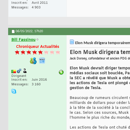
Inscrit en
Avril 2011
Messages
4 903
06/05/2022,
17h20
Bill Fassinou
Elon Musk dirigera temporaireme
Chroniqueur Actualités
Elon Musk dirigera tem
Jack Dorsey, cofondateur et ancien PDG de
Elon Musk devrait diriger tempor
médias sociaux soit bouclée, Pa
Dirigeant
la SEC a révélé que Musk a obte
Inscrit en
Juin 2016
les actions de Tesla ont plongé 
Messages
3 160
gestion de Tesla.
Beaucoup de rumeurs circulent s
milliards de dollars pour céde
à la tête de la société à la con
le cas. Selon ces sources, Musk
l'homme le plus riche du monde,
Les actions de Tesla ont chuté d