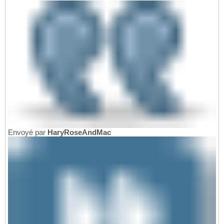
Envoyé par
HaryRoseAndMac