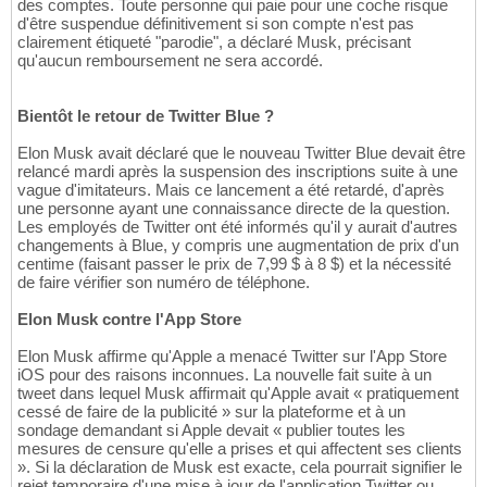
des comptes. Toute personne qui paie pour une coche risque
d'être suspendue définitivement si son compte n'est pas
clairement étiqueté "parodie", a déclaré Musk, précisant
qu'aucun remboursement ne sera accordé.
Bientôt le retour de Twitter Blue ?
Elon Musk avait déclaré que le nouveau Twitter Blue devait être
relancé mardi après la suspension des inscriptions suite à une
vague d'imitateurs. Mais ce lancement a été retardé, d'après
une personne ayant une connaissance directe de la question.
Les employés de Twitter ont été informés qu'il y aurait d'autres
changements à Blue, y compris une augmentation de prix d'un
centime (faisant passer le prix de 7,99 $ à 8 $) et la nécessité
de faire vérifier son numéro de téléphone.
Elon Musk contre l'App Store
Elon Musk affirme qu'Apple a menacé Twitter sur l'App Store
iOS pour des raisons inconnues. La nouvelle fait suite à un
tweet dans lequel Musk affirmait qu'Apple avait « pratiquement
cessé de faire de la publicité » sur la plateforme et à un
sondage demandant si Apple devait « publier toutes les
mesures de censure qu'elle a prises et qui affectent ses clients
». Si la déclaration de Musk est exacte, cela pourrait signifier le
rejet temporaire d'une mise à jour de l'application Twitter ou