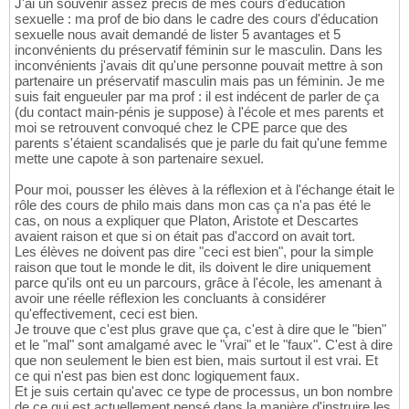
J'ai un souvenir assez précis de mes cours d'éducation
sexuelle : ma prof de bio dans le cadre des cours d'éducation
sexuelle nous avait demandé de lister 5 avantages et 5
inconvénients du préservatif féminin sur le masculin. Dans les
inconvénients j'avais dit qu'une personne pouvait mettre à son
partenaire un préservatif masculin mais pas un féminin. Je me
suis fait engueuler par ma prof : il est indécent de parler de ça
(du contact main-pénis je suppose) à l'école et mes parents et
moi se retrouvent convoqué chez le CPE parce que des
parents s'étaient scandalisés que je parle du fait qu'une femme
mette une capote à son partenaire sexuel.
Pour moi, pousser les élèves à la réflexion et à l'échange était le
rôle des cours de philo mais dans mon cas ça n'a pas été le
cas, on nous a expliquer que Platon, Aristote et Descartes
avaient raison et que si on était pas d'accord on avait tort.
Les élèves ne doivent pas dire "ceci est bien", pour la simple
raison que tout le monde le dit, ils doivent le dire uniquement
parce qu'ils ont eu un parcours, grâce à l'école, les amenant à
avoir une réelle réflexion les concluants à considérer
qu'effectivement, ceci est bien.
Je trouve que c'est plus grave que ça, c'est à dire que le "bien"
et le "mal" sont amalgamé avec le "vrai" et le "faux". C'est à dire
que non seulement le bien est bien, mais surtout il est vrai. Et
ce qui n'est pas bien est donc logiquement faux.
Et je suis certain qu'avec ce type de processus, un bon nombre
de ce qui est actuellement pensé dans la manière d'instruire les