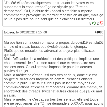
"J'ai été élu démocratiquement en truquant les votes et en
supprimant la concurrence" ça ne signifie pas "être en
démocratie". Oui, la chute de khadafi a été faite n'importe
comment et a provoqué un merdier monstre en Afrique, mais ça
ne veut pas dire pour autant que ce n'était pas un dictateur.
8
2
totozor
,
le 30/11/2022 à 15h08
#1085
Ma position sur la désinformation à propos du covid19 est plutôt
simple et n'a pas beaucoup évolué depuis longtemps:
Plutôt que de museler les adversaires soyez plus efficaces
qu'eux!
Mais l'efficacité de la médecine et des politiques implique une
chose essentielle : faire son autocritique et reconnaitre ses
anciens torts. Ce qui semble impossible pour les acteurs
publics du sujet.
Mais la médecine c'est aussi très très sérieux, donc elle est
obligée d'utiliser des moyens de communications chiants
comme la pluie. Il ne faut surtout pas utiliser de moyens de
communications efficaces et modernes, comme des meme, de
short/tiktok des threads Twitter et autres choses que j'ai du mal
à saisir.
Mais la médecine c'est aussi très très sérieux, elle sait tout et
elle ne peut jamais dire "On se demande si XXXXX, nous avons