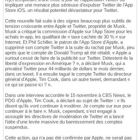
impliquer une menace plus sérieuse d'expulser Twitter de l'App
Store iOS, un résultat potentiel dévastateur pour Twitter.
Cette nouvelle fait suite à des signes beaucoup plus subtils de
tension croissante entre Apple et Twitter, propriété de Musk.
Musk a critiqué la commission d'Apple sur l'App Store pour les
achats in-app, les qualifiant de « taxe cachée de 30 % » sur
Internet. Et Phil Schiller, le patron de l'App Store d'Apple, a
supprimé son compte Twitter à la suite du rachat par Musk, peu
après que le compte de Donald Trump ait été rétabli. « Apple a
surtout cessé de faire de la publicité sur Twitter. Détestent-ils la
liberté d'expression en Amérique ? », a déclaré Musk, qui a
privatisé Twitter pour 44 milliards de dollars le mois dernier,
dans un tweet. Il a ensuite tagué le compte Twitter du directeur
général d'Apple, Tim Cook, dans un autre tweet, demandant «
ce qui se passe ici ? ».
Dans une interview accordée le 15 novembre à CBS News, le
PDG d'Apple, Tim Cook, a déclaré au sujet de Twitter : « Ils
disent qu'ils vont continuer à modérer. Je compte sur eux pour
continuer à le faire ». Musk, cependant, s'est engagé à
assouplir les directives de modération de Twitter et a lancé
l'idée d'une levée massive du bannissement des comptes
suspendus.
Cette action, qui n'a pas été confirmée par Apple, ne serait pas