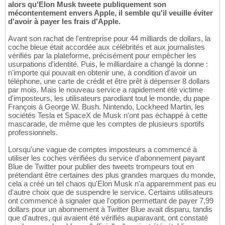
alors qu'Elon Musk tweete publiquement son
mécontentement envers Apple, il semble qu'il veuille éviter
d'avoir à payer les frais d'Apple.
Avant son rachat de l'entreprise pour 44 milliards de dollars, la
coche bleue était accordée aux célébrités et aux journalistes
vérifiés par la plateforme, précisément pour empêcher les
usurpations d'identité. Puis, le milliardaire a changé la donne :
n'importe qui pouvait en obtenir une, à condition d'avoir un
téléphone, une carte de crédit et être prêt à dépenser 8 dollars
par mois. Mais le nouveau service a rapidement été victime
d'imposteurs, les utilisateurs parodiant tout le monde, du pape
François à George W. Bush. Nintendo, Lockheed Martin, les
sociétés Tesla et SpaceX de Musk n'ont pas échappé à cette
mascarade, de même que les comptes de plusieurs sportifs
professionnels.
Lorsqu'une vague de comptes imposteurs a commencé à
utiliser les coches vérifiées du service d'abonnement payant
Blue de Twitter pour publier des tweets trompeurs tout en
prétendant être certaines des plus grandes marques du monde,
cela a créé un tel chaos qu'Elon Musk n'a apparemment pas eu
d'autre choix que de suspendre le service. Certains utilisateurs
ont commencé à signaler que l'option permettant de payer 7,99
dollars pour un abonnement à Twitter Blue avait disparu, tandis
que d'autres, qui avaient été vérifiés auparavant, ont constaté