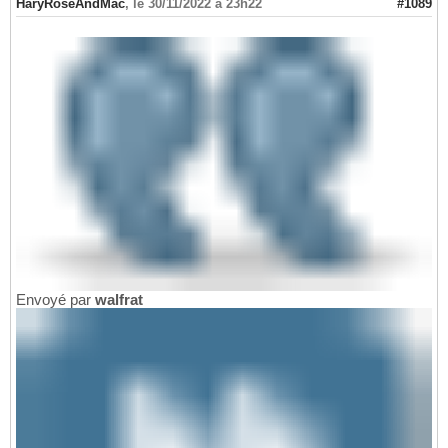
HaryRoseAndMac
,
le 30/11/2022 à 23h22
#1089
Envoyé par
walfrat