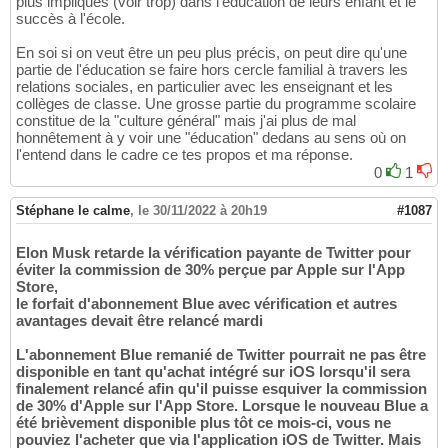
plus impliqués (voir trop) dans l'éducation de leurs enfant et le
succès à l'école.
En soi si on veut être un peu plus précis, on peut dire qu'une
partie de l'éducation se faire hors cercle familial à travers les
relations sociales, en particulier avec les enseignant et les
collèges de classe. Une grosse partie du programme scolaire
constitue de la "culture général" mais j'ai plus de mal
honnêtement à y voir une "éducation" dedans au sens où on
l'entend dans le cadre ce tes propos et ma réponse.
0
1
Stéphane le calme
,
le 30/11/2022 à 20h19
#1087
Elon Musk retarde la vérification payante de Twitter pour
éviter la commission de 30% perçue par Apple sur l'App
Store,
le forfait d'abonnement Blue avec vérification et autres
avantages devait être relancé mardi
L'abonnement Blue remanié de Twitter pourrait ne pas être
disponible en tant qu'achat intégré sur iOS lorsqu'il sera
finalement relancé afin qu'il puisse esquiver la commission
de 30% d'Apple sur l'App Store. Lorsque le nouveau Blue a
été brièvement disponible plus tôt ce mois-ci, vous ne
pouviez l'acheter que via l'application iOS de Twitter. Mais