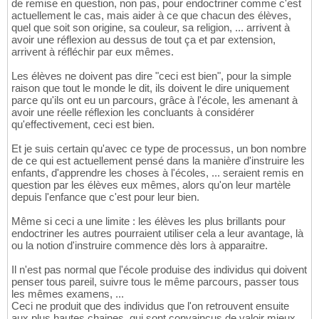
de remise en question, non pas, pour endoctriner comme c'est
actuellement le cas, mais aider à ce que chacun des élèves,
quel que soit son origine, sa couleur, sa religion, ... arrivent à
avoir une réflexion au dessus de tout ça et par extension,
arrivent à réfléchir par eux mêmes.
Les élèves ne doivent pas dire "ceci est bien", pour la simple
raison que tout le monde le dit, ils doivent le dire uniquement
parce qu'ils ont eu un parcours, grâce à l'école, les amenant à
avoir une réelle réflexion les concluants à considérer
qu'effectivement, ceci est bien.
Et je suis certain qu'avec ce type de processus, un bon nombre
de ce qui est actuellement pensé dans la manière d'instruire les
enfants, d'apprendre les choses à l'écoles, ... seraient remis en
question par les élèves eux mêmes, alors qu'on leur martèle
depuis l'enfance que c'est pour leur bien.
Même si ceci a une limite : les élèves les plus brillants pour
endoctriner les autres pourraient utiliser cela a leur avantage, là
ou la notion d'instruire commence dès lors à apparaitre.
Il n'est pas normal que l'école produise des individus qui doivent
penser tous pareil, suivre tous le même parcours, passer tous
les mêmes examens, ...
Ceci ne produit que des individus que l'on retrouvent ensuite
aux plus hautes chaines, qui sont convaincus de valoir mieux