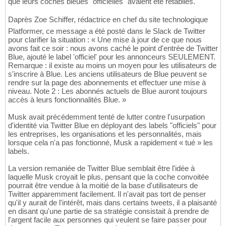
que leurs coches bleues "officielles" avaient été rétablies.
Daprès Zoe Schiffer, rédactrice en chef du site technologique
Platformer, ce message a été posté dans le Slack de Twitter
pour clarifier la situation : « Une mise à jour de ce que nous
avons fait ce soir : nous avons caché le point d'entrée de Twitter
Blue, ajouté le label 'officiel' pour les annonceurs SEULEMENT.
Remarque : il existe au moins un moyen pour les utilisateurs de
s'inscrire à Blue. Les anciens utilisateurs de Blue peuvent se
rendre sur la page des abonnements et effectuer une mise à
niveau. Note 2 : Les abonnés actuels de Blue auront toujours
accès à leurs fonctionnalités Blue. »
Musk avait précédemment tenté de lutter contre l'usurpation
d'identité via Twitter Blue en déployant des labels "officiels" pour
les entreprises, les organisations et les personnalités, mais
lorsque cela n'a pas fonctionné, Musk a rapidement « tué » les
labels.
La version remaniée de Twitter Blue semblait être l'idée à
laquelle Musk croyait le plus, pensant que la coche convoitée
pourrait être vendue à la moitié de la base d'utilisateurs de
Twitter apparemment facilement. Il n'avait pas tort de penser
qu'il y aurait de l'intérêt, mais dans certains tweets, il a plaisanté
en disant qu'une partie de sa stratégie consistait à prendre de
l'argent facile aux personnes qui veulent se faire passer pour