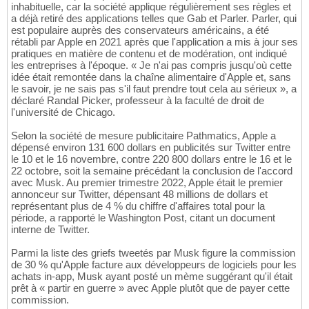
inhabituelle, car la société applique régulièrement ses règles et
a déjà retiré des applications telles que Gab et Parler. Parler, qui
est populaire auprès des conservateurs américains, a été
rétabli par Apple en 2021 après que l'application a mis à jour ses
pratiques en matière de contenu et de modération, ont indiqué
les entreprises à l'époque. « Je n'ai pas compris jusqu'où cette
idée était remontée dans la chaîne alimentaire d'Apple et, sans
le savoir, je ne sais pas s'il faut prendre tout cela au sérieux », a
déclaré Randal Picker, professeur à la faculté de droit de
l'université de Chicago.
Selon la société de mesure publicitaire Pathmatics, Apple a
dépensé environ 131 600 dollars en publicités sur Twitter entre
le 10 et le 16 novembre, contre 220 800 dollars entre le 16 et le
22 octobre, soit la semaine précédant la conclusion de l'accord
avec Musk. Au premier trimestre 2022, Apple était le premier
annonceur sur Twitter, dépensant 48 millions de dollars et
représentant plus de 4 % du chiffre d'affaires total pour la
période, a rapporté le Washington Post, citant un document
interne de Twitter.
Parmi la liste des griefs tweetés par Musk figure la commission
de 30 % qu'Apple facture aux développeurs de logiciels pour les
achats in-app, Musk ayant posté un mème suggérant qu'il était
prêt à « partir en guerre » avec Apple plutôt que de payer cette
commission.