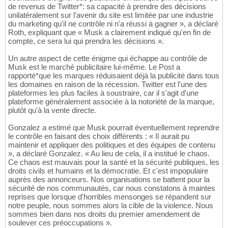
de revenus de Twitter*: sa capacité à prendre des décisions
unilatéralement sur l'avenir du site est limitée par une industrie
du marketing qu'il ne contrôle ni n'a réussi à gagner », a déclaré
Roth, expliquant que « Musk a clairement indiqué qu'en fin de
compte, ce sera lui qui prendra les décisions ».
Un autre aspect de cette énigme qui échappe au contrôle de
Musk est le marché publicitaire lui-même. Le Post a
rapporté*que les marques réduisaient déjà la publicité dans tous
les domaines en raison de la récession. Twitter est l'une des
plateformes les plus faciles à soustraire, car il s'agit d'une
plateforme généralement associée à la notoriété de la marque,
plutôt qu'à la vente directe.
Gonzalez a estimé que Musk pourrait éventuellement reprendre
le contrôle en faisant des choix différents : « Il aurait pu
maintenir et appliquer des politiques et des équipes de contenu
», a déclaré Gonzalez. « Au lieu de cela, il a institué le chaos.
Ce chaos est mauvais pour la santé et la sécurité publiques, les
droits civils et humains et la démocratie. Et c'est impopulaire
auprès des annonceurs. Nos organisations se battent pour la
sécurité de nos communautés, car nous constatons à maintes
reprises que lorsque d'horribles mensonges se répandent sur
notre peuple, nous sommes alors la cible de la violence. Nous
sommes bien dans nos droits du premier amendement de
soulever ces préoccupations ».