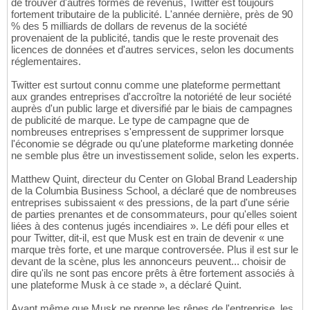
de trouver d'autres formes de revenus, Twitter est toujours
fortement tributaire de la publicité. L'année dernière, près de 90
% des 5 milliards de dollars de revenus de la société
provenaient de la publicité, tandis que le reste provenait des
licences de données et d'autres services, selon les documents
réglementaires.
Twitter est surtout connu comme une plateforme permettant
aux grandes entreprises d'accroître la notoriété de leur société
auprès d'un public large et diversifié par le biais de campagnes
de publicité de marque. Le type de campagne que de
nombreuses entreprises s'empressent de supprimer lorsque
l'économie se dégrade ou qu'une plateforme marketing donnée
ne semble plus être un investissement solide, selon les experts.
Matthew Quint, directeur du Center on Global Brand Leadership
de la Columbia Business School, a déclaré que de nombreuses
entreprises subissaient « des pressions, de la part d'une série
de parties prenantes et de consommateurs, pour qu'elles soient
liées à des contenus jugés incendiaires ». Le défi pour elles et
pour Twitter, dit-il, est que Musk est en train de devenir « une
marque très forte, et une marque controversée. Plus il est sur le
devant de la scène, plus les annonceurs peuvent... choisir de
dire qu'ils ne sont pas encore prêts à être fortement associés à
une plateforme Musk à ce stade », a déclaré Quint.
Avant même que Musk ne prenne les rênes de l'entreprise, les