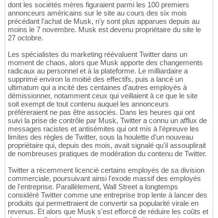
dont les sociétés mères figuraient parmi les 100 premiers
annonceurs américains sur le site au cours des six mois
précédant l'achat de Musk, n'y sont plus apparues depuis au
moins le 7 novembre. Musk est devenu propriétaire du site le
27 octobre.
Les spécialistes du marketing réévaluent Twitter dans un
moment de chaos, alors que Musk apporte des changements
radicaux au personnel et à la plateforme. Le milliardaire a
supprimé environ la moitié des effectifs, puis a lancé un
ultimatum qui a incité des centaines d'autres employés à
démissionner, notamment ceux qui veillaient à ce que le site
soit exempt de tout contenu auquel les annonceurs
préféreraient ne pas être associés. Dans les heures qui ont
suivi la prise de contrôle par Musk, Twitter a connu un afflux de
messages racistes et antisémites qui ont mis à l'épreuve les
limites des règles de Twitter, sous la houlette d'un nouveau
propriétaire qui, depuis des mois, avait signalé qu'il assouplirait
de nombreuses pratiques de modération du contenu de Twitter.
Twitter a récemment licencié certains employés de sa division
commerciale, poursuivant ainsi l'exode massif des employés
de l'entreprise. Parallèlement, Wall Street a longtemps
considéré Twitter comme une entreprise trop lente à lancer des
produits qui permettraient de convertir sa popularité virale en
revenus. Et alors que Musk s'est efforcé de réduire les coûts et