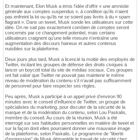
Et maintenant, Elon Musk a émis l'idée d'offrir « une amnistie
générale aux comptes suspendus », à condition qu'ils n'aient
pas enfreint la loi ou qu'ils ne se soient pas livrés à du « spam
flagrant ». Dans un tweet, Musk sonde les utilisateurs sur cette
idée. On ne sait pas exactement combien de comptes seront
concernés par ce changement potentiel, mais certains
utilisateurs craignent qu'une telle mesure n'entraîne une
augmentation des discours haineux et autres contenus
nuisibles sur la plateforme.
Deux jours plus tard, Musk a licencié la moitié des employés de
Twitter, incitant les groupes de défense des droits civiques à
lancer un boycott total du site de médias sociaux. Ces groupes
ont fait valoir que Twitter ne pouvait pas maintenir le même
niveau de modération du contenu s'il n'avait pas suffisamment
de personnel pour faire respecter ses règles.
Peu après, Musk a participé à un appel privé d'environ 90
minutes avec le conseil d'influence de Twitter, un groupe de
spécialistes du marketing, pour discuter de la sécurité de la
marque et de la modération du contenu, selon Lou Paskalis,
membre du conseil. Au cours de la réunion, Musk a été
interrogé sur ses habitudes personnelles en matière de tweet et
sur la façon dont elles pourraient donner une mauvaise image
de la plateforme, selon Paskalis. Le programme de "liberté
d'expression" de Musk démantèle le travail de sécurité chez