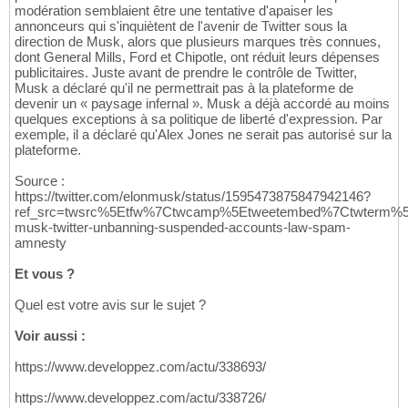
modération semblaient être une tentative d'apaiser les
annonceurs qui s'inquiètent de l'avenir de Twitter sous la
direction de Musk, alors que plusieurs marques très connues,
dont General Mills, Ford et Chipotle, ont réduit leurs dépenses
publicitaires. Juste avant de prendre le contrôle de Twitter,
Musk a déclaré qu'il ne permettrait pas à la plateforme de
devenir un « paysage infernal ». Musk a déjà accordé au moins
quelques exceptions à sa politique de liberté d'expression. Par
exemple, il a déclaré qu'Alex Jones ne serait pas autorisé sur la
plateforme.
Source :
https://twitter.com/elonmusk/status/1595473875847942146?
ref_src=twsrc%5Etfw%7Ctwcamp%5Etweetembed%7Ctwterm%5
musk-twitter-unbanning-suspended-accounts-law-spam-
amnesty
Et vous ?
Quel est votre avis sur le sujet ?
Voir aussi :
https://www.developpez.com/actu/338693/
https://www.developpez.com/actu/338726/