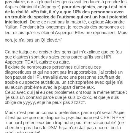
pas claire
, car la plupart des gens avait tendance à prendre les
Aspies (diminutif d'Asperger)
pour des génies, ce qui est loin
de la réalité
. «
En fait, il n'y a que 10% des personnes avec
un trouble du spectre de l'autisme qui ont un haut potentiel
intellectuel
. Donc ce n'est pas la majorité, explique Alexandre
Yailian. Pendant très longtemps, je recevais des personnes et
leur disais qu'elles étaient Asperger. Elles me répondaient: Mais
non, je n'ai pas un QI élevé.»"
Ca me fatigue de croiser des gens qui m'explique que ce (ou
que d'autres) sont des sales cons parce qu'ils sont HPI,
Asperger, TDAH, autiste ou autre.
Il existe de nombreuses personnes qui ont eu ces
diagnostiques et qui ne sont pas insupportables, j'ai croisé un
bon paquet de HPI, travaillé avec une personne souffrant de
trouble du spectre autistique, un schizophrène avec qui je n'ai
eu aucun problème avec la plupart d'entre eux.
Ceux avec qui j'ai eu des problèmes ont tous la même attitude :
"je suis un connard parce que je suis xxxxxx, et que je suis
obligé de yyyyy, et je ne peux pas zzzzz".
Musk n'est pas un connard prétentieux parce qu'il serait Aspie,
il l'est parce que son diagnostic psychiatrique est CPBTRPER
"connard prétentieux bien trop riche pour être raisonnable" (ne
cherchez pas dans le DSM-5 ça n'existait pas encore, on l'a
créé juste pour lui)