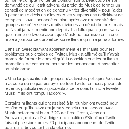
ou non le compte Twitter de Donald Trump, beaucoup se sont
demandé ce qu'il était advenu du projet de Musk de former un
conseil de modération de contenu « très diversifié » pour l'aider
à peser toute décision d'inverser les suspensions définitives de
comptes. Il avait annoncé ce plan après avoir rencontré des
groupes de défense des droits civiques au début du mois, mais
ne l'avait jamais mentionné depuis. Il a fallu quatre jours sans
que Trump ne tweete avant que Musk ne fournisse enfin une
mise à jour sur ce conseil de surveillance qu'il n'a jamais formé.
Dans un tweet blâmant apparemment les militants pour les
problèmes publicitaires de Twitter, Musk a affirmé qu'il n'avait
promis de former le conseil qu'à la condition que les militants
promettent de cesser de pousser les annonceurs à boycotter
sa plateforme.
« Une large coalition de groupes d'activistes politiques/sociaux
a accepté de ne pas essayer de tuer Twitter en nous privant de
revenus publicitaires si j'acceptais cette condition », a tweeté
Musk. « Ils ont rompu l'accord ».
Certains militants qui ont assisté à la réunion ont tweeté pour
confirmer qu'ils n'avaient jamais conclu un tel accord avec
Musk, notamment la co-PDG de Free Press, Jessica
Gonzalez, qui a aidé à diriger une coalition #StopToxicTwitter
faisant pression sur les 20 principaux annonceurs de Twitter
pour qu'ils boycottent la plateforme.