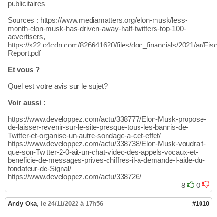
publicitaires.
Sources : https://www.mediamatters.org/elon-musk/less-
month-elon-musk-has-driven-away-half-twitters-top-100-
advertisers,
https://s22.q4cdn.com/826641620/files/doc_financials/2021/ar/Fi
Report.pdf
Et vous ?
Quel est votre avis sur le sujet?
Voir aussi :
https://www.developpez.com/actu/338777/Elon-Musk-propose-
de-laisser-revenir-sur-le-site-presque-tous-les-bannis-de-
Twitter-et-organise-un-autre-sondage-a-cet-effet/
https://www.developpez.com/actu/338738/Elon-Musk-voudrait-
que-son-Twitter-2-0-ait-un-chat-video-des-appels-vocaux-et-
beneficie-de-messages-prives-chiffres-il-a-demande-l-aide-du-
fondateur-de-Signal/
https://www.developpez.com/actu/338726/
8
0
Andy Oka
,
le 24/11/2022 à 17h56
#1010