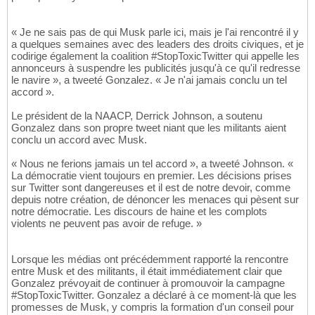
« Je ne sais pas de qui Musk parle ici, mais je l'ai rencontré il y
a quelques semaines avec des leaders des droits civiques, et je
codirige également la coalition #StopToxicTwitter qui appelle les
annonceurs à suspendre les publicités jusqu'à ce qu'il redresse
le navire », a tweeté Gonzalez. « Je n'ai jamais conclu un tel
accord ».
Le président de la NAACP, Derrick Johnson, a soutenu
Gonzalez dans son propre tweet niant que les militants aient
conclu un accord avec Musk.
« Nous ne ferions jamais un tel accord », a tweeté Johnson. «
La démocratie vient toujours en premier. Les décisions prises
sur Twitter sont dangereuses et il est de notre devoir, comme
depuis notre création, de dénoncer les menaces qui pèsent sur
notre démocratie. Les discours de haine et les complots
violents ne peuvent pas avoir de refuge. »
Lorsque les médias ont précédemment rapporté la rencontre
entre Musk et des militants, il était immédiatement clair que
Gonzalez prévoyait de continuer à promouvoir la campagne
#StopToxicTwitter. Gonzalez a déclaré à ce moment-là que les
promesses de Musk, y compris la formation d'un conseil pour