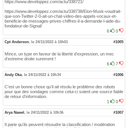
https://www.developpez.com/actu/338721/
https://www.developpez.com/actu/338738/Elon-Musk-voudrait-
que-son-Twitter-2-0-ait-un-chat-video-des-appels-vocaux-et-
beneficie-de-messages-prives-chiffres-il-a-demande-l-aide-du-
fondateur-de-Signal/
6
0
Cpt Anderson
,
le 24/11/2022 à 10h01
#1005
Mince, un type en faveur de la liberté d'expression, un mec
d'extreme droite surement !
6
7
Andy Oka
,
le 24/11/2022 à 10h34
#1006
C'est un bonne chose qu'il ait résolu le problème des robots
pour que des sondages comme celui-ci soient une source fiable
de retour d'information.
1
0
Arya Nawel
,
le 24/11/2022 à 10h36
#1007
Il parie qu'ils peuvent résoudre la classification / modération