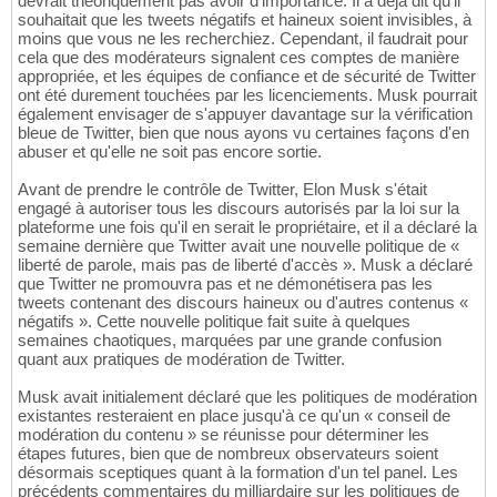
devrait théoriquement pas avoir d'importance. Il a déjà dit qu'il
souhaitait que les tweets négatifs et haineux soient invisibles, à
moins que vous ne les recherchiez. Cependant, il faudrait pour
cela que des modérateurs signalent ces comptes de manière
appropriée, et les équipes de confiance et de sécurité de Twitter
ont été durement touchées par les licenciements. Musk pourrait
également envisager de s'appuyer davantage sur la vérification
bleue de Twitter, bien que nous ayons vu certaines façons d'en
abuser et qu'elle ne soit pas encore sortie.
Avant de prendre le contrôle de Twitter, Elon Musk s'était
engagé à autoriser tous les discours autorisés par la loi sur la
plateforme une fois qu'il en serait le propriétaire, et il a déclaré la
semaine dernière que Twitter avait une nouvelle politique de «
liberté de parole, mais pas de liberté d'accès ». Musk a déclaré
que Twitter ne promouvra pas et ne démonétisera pas les
tweets contenant des discours haineux ou d'autres contenus «
négatifs ». Cette nouvelle politique fait suite à quelques
semaines chaotiques, marquées par une grande confusion
quant aux pratiques de modération de Twitter.
Musk avait initialement déclaré que les politiques de modération
existantes resteraient en place jusqu'à ce qu'un « conseil de
modération du contenu » se réunisse pour déterminer les
étapes futures, bien que de nombreux observateurs soient
désormais sceptiques quant à la formation d'un tel panel. Les
précédents commentaires du milliardaire sur les politiques de