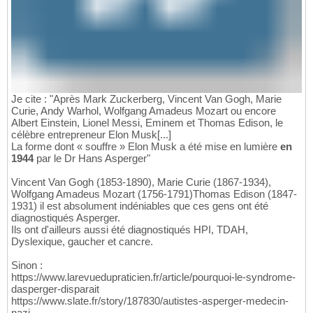
Je cite : "Après Mark Zuckerberg, Vincent Van Gogh, Marie
Curie, Andy Warhol, Wolfgang Amadeus Mozart ou encore
Albert Einstein, Lionel Messi, Eminem et Thomas Edison, le
célèbre entrepreneur Elon Musk[...]
La forme dont « souffre » Elon Musk a été mise en lumière
en
1944
par le Dr Hans Asperger"
Vincent Van Gogh (1853-1890), Marie Curie (1867-1934),
Wolfgang Amadeus Mozart (1756-1791)Thomas Edison (1847-
1931) il est absolument indéniables que ces gens ont été
diagnostiqués Asperger.
Ils ont d'ailleurs aussi été diagnostiqués HPI, TDAH,
Dyslexique, gaucher et cancre.
Sinon :
https://www.larevuedupraticien.fr/article/pourquoi-le-syndrome-
dasperger-disparait
https://www.slate.fr/story/187830/autistes-asperger-medecin-
nazi