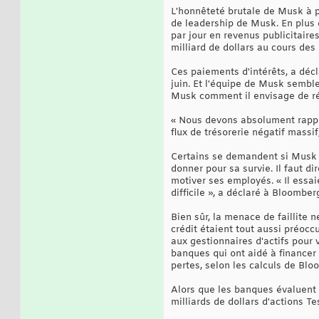
L'honnêteté brutale de Musk à pr
de leadership de Musk. En plus d'
par jour en revenus publicitaire
milliard de dollars au cours des
Ces paiements d'intérêts, a décl
juin. Et l'équipe de Musk sembl
Musk comment il envisage de ré
« Nous devons absolument rappor
flux de trésorerie négatif massif,
Certains se demandent si Musk u
donner pour sa survie. Il faut d
motiver ses employés. « Il essai
difficile », a déclaré à Bloombe
Bien sûr, la menace de faillite 
crédit étaient tout aussi préoc
aux gestionnaires d'actifs pour 
banques qui ont aidé à financer T
pertes, selon les calculs de Blo
Alors que les banques évaluent 
milliards de dollars d'actions T