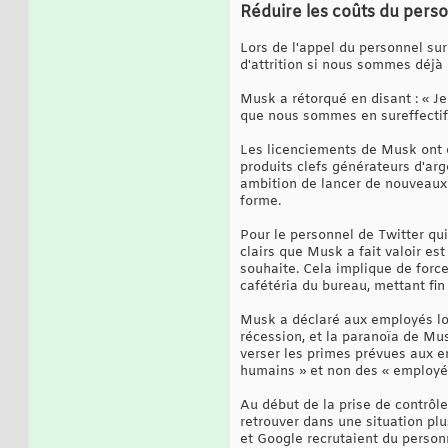
Réduire les coûts du perso
Lors de l'appel du personnel su
d'attrition si nous sommes déjà 
Musk a rétorqué en disant : « J
que nous sommes en sureffectif.
Les licenciements de Musk ont ​​é
produits clefs générateurs d'ar
ambition de lancer de nouveaux p
forme.
Pour le personnel de Twitter qui
clairs que Musk a fait valoir es
souhaite. Cela implique de force
cafétéria du bureau, mettant fi
Musk a déclaré aux employés lor
récession, et la paranoïa de Mu
verser les primes prévues aux e
humains » et non des « employé
Au début de la prise de contrôl
retrouver dans une situation p
et Google recrutaient du person