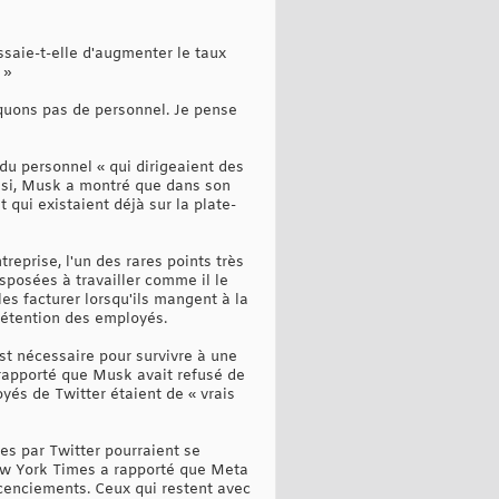
saie-t-elle d'augmenter le taux
 »
nquons pas de personnel. Je pense
 du personnel « qui dirigeaient des
ussi, Musk a montré que dans son
 qui existaient déjà sur la plate-
reprise, l'un des rares points très
sposées à travailler comme il le
les facturer lorsqu'ils mangent à la
rétention des employés.
st nécessaire pour survivre à une
rapporté que Musk avait refusé de
yés de Twitter étaient de « vrais
es par Twitter pourraient se
New York Times a rapporté que Meta
icenciements. Ceux qui restent avec