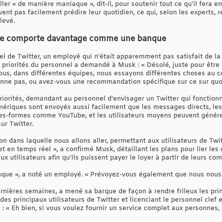
ller « de manière maniaque », dit-il, pour soutenir tout ce qu'il fera 
nt pas facilement prédire leur quotidien, ce qui, selon les experts, 
levé.
il se comporte davantage comme une banque
nel de Twitter, un employé qui n'était apparemment pas satisfait de 
 priorités du personnel a demandé à Musk : « Désolé, juste pour être 
s, dans différentes équipes, nous essayons différentes choses au co
ionne pas, ou avez-vous une recommandation spécifique sur ce sur quo
riorités, demandant au personnel d'envisager un Twitter qui fonctio
mériques sont envoyés aussi facilement que les messages directs, les
lates-formes comme YouTube, et les utilisateurs moyens peuvent génére
r Twitter.
on dans laquelle nous allons aller, permettant aux utilisateurs de Twit
 en temps réel », a confirmé Musk, détaillant les plans pour lier les
utilisateurs afin qu'ils puissent payer le loyer à partir de leurs com
que », a noté un employé. « Prévoyez-vous également que nous nous l
rnières semaines, a mené sa barque de façon à rendre frileux les pr
es principaux utilisateurs de Twitter et licenciant le personnel clef 
 : « Eh bien, si vous voulez fournir un service complet aux personnes