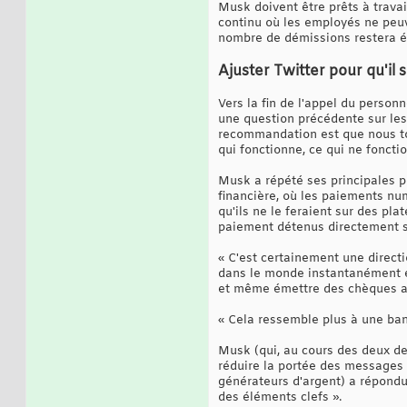
Musk doivent être prêts à travai
continu où les employés ne peuve
nombre de démissions restera é
Ajuster Twitter pour qu'
Vers la fin de l'appel du person
une question précédente sur les
recommandation est que nous tou
qui fonctionne, ce qui ne fonct
Musk a répété ses principales p
financière, où les paiements nu
qu'ils ne le feraient sur des p
paiement détenus directement su
« C'est certainement une directi
dans le monde instantanément et
et même émettre des chèques aux 
« Cela ressemble plus à une ban
Musk (qui, au cours des deux de
réduire la portée des messages d
générateurs d'argent) a répondu
des éléments clefs ».