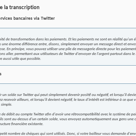
 la transcription
ervices bancaires via Twitter
unité de transformation dans les paiements. Et les paiements ne sont en réalité qu'un
pas une énorme différence entre, disons, simplement envoyer un message direct et envo
 En principe, vous pouvez utiliser une pile de messagerie directe pour les paiement
lons aller, permettant aux utilisateurs de Twitter d'envoyer de l'argent partout dans
e aussi utile que possible.
s
n solde sur Twitter qui peut simplement devenir positif ou négatif, et lorsqu'il devient
 recevoir ailleurs, et lorsqu'il devient négatif, le taux d'intérêt est inférieur à ce que
 simple.
e de débit au compte Twitter afin d'avoir une rétrocompatibilité avec le système de p
s'ils sont au-dessus d'un certain solde, vous envoyez automatiquement aux gens une c
ructure financière existante.
n petit nombre de chèques qui sont utilisés. Donc, si votre bailleur vous demande d'e