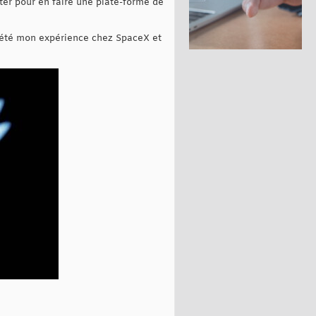
tter pour en faire une plate-forme de
a été mon expérience chez SpaceX et