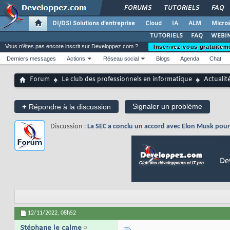
FORUMS
TUTORIELS
FAQ
DI/DSI Solutions d'entreprise
Cloud
IA
ALM
Micros
TUTORIELS
FAQ
WEBIN
Vous n'êtes pas encore inscrit sur Developpez.com ?
Inscrivez-vous gratuitem
Derniers messages
Actions
Réseau social
Blogs
Agenda
Chat
Forum
Le club des professionnels en informatique
Actualit
+
Signaler un problème
Répondre à la discussion
Discussion :
La SEC a conclu un accord avec Elon Musk pour r
12/11/2022,
08h52
Stéphane le calme