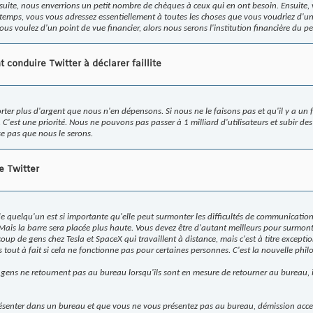
uite, nous enverrions un petit nombre de chèques à ceux qui en ont besoin. Ensuite,
temps, vous vous adressez essentiellement à toutes les choses que vous voudriez d'un 
us voulez d'un point de vue financier, alors nous serons l'institution financière du p
 conduire Twitter à déclarer faillite
r plus d'argent que nous n'en dépensons. Si nous ne le faisons pas et qu'il y a un flu
s. C'est une priorité. Nous ne pouvons pas passer à 1 milliard d'utilisateurs et subir de
se pas que nous le serons.
e Twitter
e quelqu'un est si importante qu'elle peut surmonter les difficultés de communication l
 Mais la barre sera placée plus haute. Vous devez être d'autant meilleurs pour surmo
ucoup de gens chez Tesla et SpaceX qui travaillent à distance, mais c'est à titre except
 tout à fait si cela ne fonctionne pas pour certaines personnes. C'est la nouvelle philo
es gens ne retournent pas au bureau lorsqu'ils sont en mesure de retourner au bureau, 
ésenter dans un bureau et que vous ne vous présentez pas au bureau, démission accept