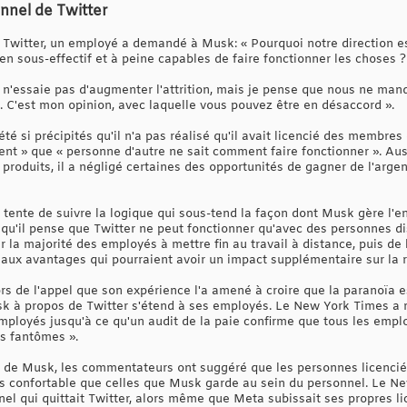
nnel de Twitter
r Twitter, un employé a demandé à Musk: « Pourquoi notre direction es
en sous-effectif et à peine capables de faire fonctionner les choses ?
e n'essaie pas d'augmenter l'attrition, mais je pense que nous ne ma
 C'est mon opinion, avec laquelle vous pouvez être en désaccord ».
té si précipités qu'il n'a pas réalisé qu'il avait licencié des membres
gent » que « personne d'autre ne sait comment faire fonctionner ». A
roduits, il a négligé certaines des opportunités de gagner de l'argent
 tente de suivre la logique qui sous-tend la façon dont Musk gère l'ent
t qu'il pense que Twitter ne peut fonctionner qu'avec des personnes di
r la majorité des employés à mettre fin au travail à distance, puis de 
n aux avantages qui pourraient avoir un impact supplémentaire sur la 
s de l'appel que son expérience l'a amené à croire que la paranoïa e
sk à propos de Twitter s'étend à ses employés. Le New York Times a 
mployés jusqu'à ce qu'un audit de la paie confirme que tous les emplo
s fantômes ».
e de Musk, les commentateurs ont suggéré que les personnes licencié
lus confortable que celles que Musk garde au sein du personnel. Le 
nel qui quittait Twitter, alors même que Meta subissait ses propres l