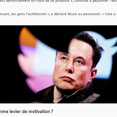
 est définitivement en train de se produire », consiste à peaufiner Twi
incant, les gens l'achèteront », a déclaré Musk au personnel. « Cela 
omme levier de motivation ?