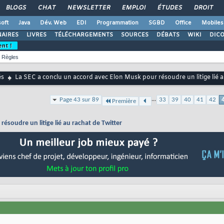
BLOGS
CHAT
NEWSLETTER
EMPLOI
ÉTUDES
DROIT
oft
Java
Dév. Web
EDI
Programmation
SGBD
Office
Mobiles
AIRES
LIVRES
TÉLÉCHARGEMENTS
SOURCES
DÉBATS
WIKI
DIC
ent !
Règles
és
La SEC a conclu un accord avec Elon Musk pour résoudre un litige lié a
...
Page 43 sur 89
33
39
40
41
42
Première
ésoudre un litige lié au rachat de Twitter