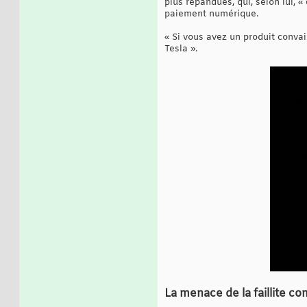
plus répandues, qui, selon lui, «
paiement numérique.
« Si vous avez un produit conva
Tesla ».
La menace de la faillite c