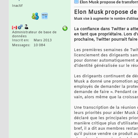
Elon Musk propose de transformer
Inactif
Elon Musk propose de t
Musk vise à augmenter le nombre d'utilisat
La confiance dans Twitter a att
Administrateur de base de
en tant que propriétaire. Lors d'
données
prochaine, Twitter pourrait fair
Inscrit en
Mars 2013
Messages
10 084
Les premières semaines de Twit
licenciement des dirigeants san
pour donner automatiquement au
d'identité généralisée sur le rés
Les dirigeants continuent de dém
Musk a donné une promotion après
employés de demander la protecti
demande de faire ». Pendant ce
vain, alors même que la croissan
Une transcription de la réunion
leurs priorités pour aider Musk 
déclaré que les principales prio
manière critique plus d'utilisate
bref, il a dit aux membres restan
qu'il puisse vendre ce produit a