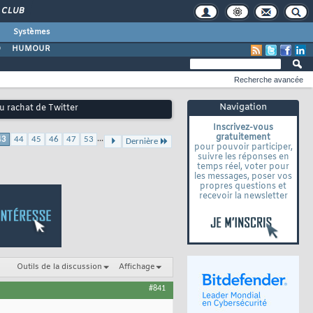
CLUB
Systèmes
O
HUMOUR
Recherche avancée
Navigation
u rachat de Twitter
Inscrivez-vous
gratuitement
...
43
44
45
46
47
53
Dernière
pour pouvoir participer,
suivre les réponses en
temps réel, voter pour
les messages, poser vos
propres questions et
recevoir la newsletter
Outils de la discussion
Affichage
#841