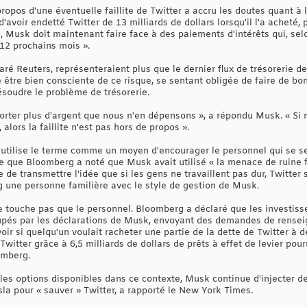
opos d'une éventuelle faillite de Twitter a accru les doutes quant à l
avoir endetté Twitter de 13 milliards de dollars lorsqu'il l'a acheté, 
s, Musk doit maintenant faire face à des paiements d'intérêts qui, selo
 12 prochains mois ».
aré Reuters, représenteraient plus que le dernier flux de trésorerie de
e être bien consciente de ce risque, se sentant obligée de faire de 
soudre le problème de trésorerie.
ter plus d'argent que nous n'en dépensons », a répondu Musk. « Si no
 alors la faillite n'est pas hors de propos ».
tilise le terme comme un moyen d'encourager le personnel qui se se
ire que Bloomberg a noté que Musk avait utilisé « la menace de ruine 
e de transmettre l'idée que si les gens ne travaillent pas dur, Twitter
rg une personne familière avec le style de gestion de Musk.
ne touche pas que le personnel. Bloomberg a déclaré que les investiss
cupés par les déclarations de Musk, envoyant des demandes de rensei
voir si quelqu'un voulait racheter une partie de la dette de Twitter à
witter grâce à 6,5 milliards de dollars de prêts à effet de levier pour
omberg.
les options disponibles dans ce contexte, Musk continue d'injecter de
esla pour « sauver » Twitter, a rapporté le New York Times.