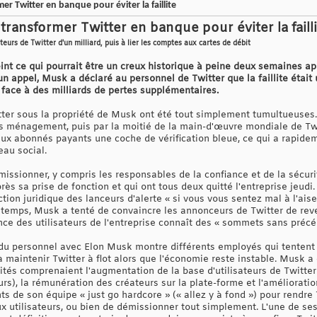
 Twitter en banque pour éviter la faillite
ransformer Twitter en banque pour éviter la failli
eurs de Twitter d'un milliard, puis à lier les comptes aux cartes de débit
eint ce qui pourrait être un creux historique à peine deux semaines 
un appel, Musk a déclaré au personnel de Twitter que la faillite était u
e face à des milliards de pertes supplémentaires.
ter sous la propriété de Musk ont été tout simplement tumultueuses.
s ménagement, puis par la moitié de la main-d'œuvre mondiale de Twit
x abonnés payants une coche de vérification bleue, ce qui a rapidem
eau social.
issionner, y compris les responsables de la confiance et de la sécurit
 sa prise de fonction et qui ont tous deux quitté l'entreprise jeudi. 
on juridique des lanceurs d'alerte « si vous vous sentez mal à l'ais
 temps, Musk a tenté de convaincre les annonceurs de Twitter de rev
ce des utilisateurs de l'entreprise connaît des « sommets sans précéd
 du personnel avec Elon Musk montre différents employés qui tentent 
à maintenir Twitter à flot alors que l'économie reste instable. Musk 
rités comprenaient l'augmentation de la base d'utilisateurs de Twitter
urs), la rémunération des créateurs sur la plate-forme et l'amélioratio
ts de son équipe « just go hardcore » (« allez y à fond ») pour rendre 
ux utilisateurs, ou bien de démissionner tout simplement. L'une de ses