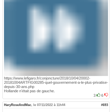
https://www.lefigaro.fr/conjoncture/2018/10/04/20002-
20181004ARTFIG00285-quel-gouvernement-a-le-plus-privatise-
depuis-30-ans.php
Hollande n'était pas de gauche.
3
6
HaryRoseAndMac
,
le 07/11/2022 à 11h44
#693