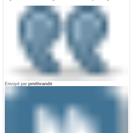
Envoyé par
pmithrandir