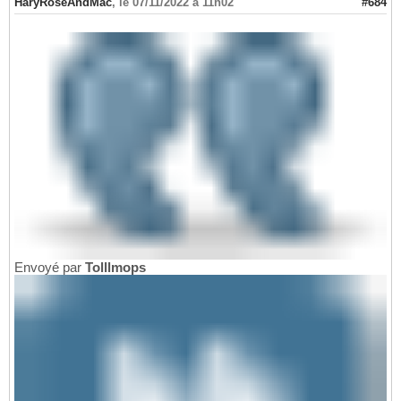
HaryRoseAndMac
,
le 07/11/2022 à 11h02
#684
Envoyé par
Tolllmops