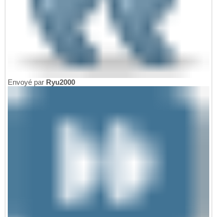
Envoyé par
Ryu2000