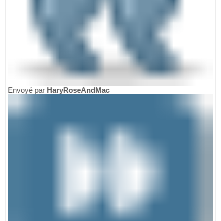
Envoyé par
HaryRoseAndMac