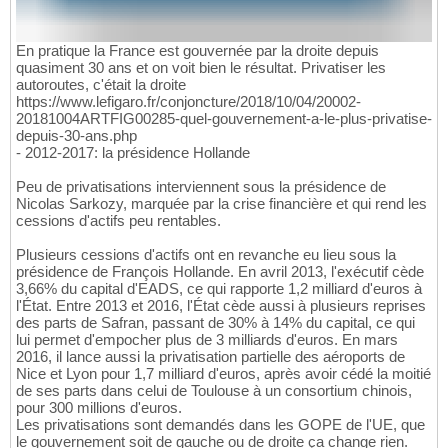
En pratique la France est gouvernée par la droite depuis
quasiment 30 ans et on voit bien le résultat. Privatiser les
autoroutes, c'était la droite
https://www.lefigaro.fr/conjoncture/2018/10/04/20002-
20181004ARTFIG00285-quel-gouvernement-a-le-plus-privatise-
depuis-30-ans.php
- 2012-2017: la présidence Hollande
Peu de privatisations interviennent sous la présidence de
Nicolas Sarkozy, marquée par la crise financière et qui rend les
cessions d'actifs peu rentables.
Plusieurs cessions d'actifs ont en revanche eu lieu sous la
présidence de François Hollande. En avril 2013, l'exécutif cède
3,66% du capital d'EADS, ce qui rapporte 1,2 milliard d'euros à
l'État. Entre 2013 et 2016, l'État cède aussi à plusieurs reprises
des parts de Safran, passant de 30% à 14% du capital, ce qui
lui permet d'empocher plus de 3 milliards d'euros. En mars
2016, il lance aussi la privatisation partielle des aéroports de
Nice et Lyon pour 1,7 milliard d'euros, après avoir cédé la moitié
de ses parts dans celui de Toulouse à un consortium chinois,
pour 300 millions d'euros.
Les privatisations sont demandés dans les GOPE de l'UE, que
le gouvernement soit de gauche ou de droite ça change rien.