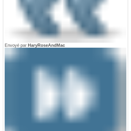
Envoyé par
HaryRoseAndMac