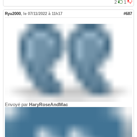
2
1
Ryu2000
,
le 07/11/2022 à 11h17
#687
Envoyé par
HaryRoseAndMac