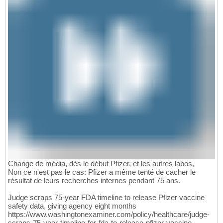
Change de média, dés le début Pfizer, et les autres labos,
Non ce n'est pas le cas: Pfizer a même tenté de cacher le
résultat de leurs recherches internes pendant 75 ans.
Judge scraps 75-year FDA timeline to release Pfizer vaccine
safety data, giving agency eight months
https://www.washingtonexaminer.com/policy/healthcare/judge-
scraps-75-year-timeline-for-fda-to-release-pfizer-vaccine-