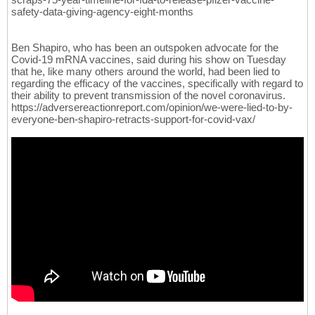
safety-data-giving-agency-eight-months
Ben Shapiro, who has been an outspoken advocate for the
Covid-19 mRNA vaccines, said during his show on Tuesday
that he, like many others around the world, had been lied to
regarding the efficacy of the vaccines, specifically with regard to
their ability to prevent transmission of the novel coronavirus.
https://adversereactionreport.com/opinion/we-were-lied-to-by-
everyone-ben-shapiro-retracts-support-for-covid-vax/