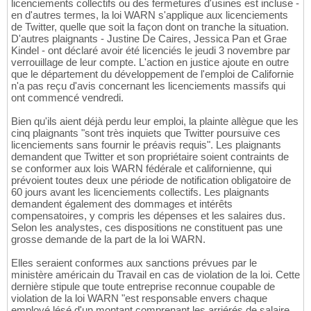
licenciements collectifs ou des fermetures d'usines est incluse -
en d'autres termes, la loi WARN s'applique aux licenciements
de Twitter, quelle que soit la façon dont on tranche la situation.
D'autres plaignants - Justine De Caires, Jessica Pan et Grae
Kindel - ont déclaré avoir été licenciés le jeudi 3 novembre par
verrouillage de leur compte. L'action en justice ajoute en outre
que le département du développement de l'emploi de Californie
n'a pas reçu d'avis concernant les licenciements massifs qui
ont commencé vendredi.
Bien qu'ils aient déjà perdu leur emploi, la plainte allègue que les
cinq plaignants "sont très inquiets que Twitter poursuive ces
licenciements sans fournir le préavis requis". Les plaignants
demandent que Twitter et son propriétaire soient contraints de
se conformer aux lois WARN fédérale et californienne, qui
prévoient toutes deux une période de notification obligatoire de
60 jours avant les licenciements collectifs. Les plaignants
demandent également des dommages et intérêts
compensatoires, y compris les dépenses et les salaires dus.
Selon les analystes, ces dispositions ne constituent pas une
grosse demande de la part de la loi WARN.
Elles seraient conformes aux sanctions prévues par le
ministère américain du Travail en cas de violation de la loi. Cette
dernière stipule que toute entreprise reconnue coupable de
violation de la loi WARN "est responsable envers chaque
employé lésé d'un montant comprenant les arriérés de salaire