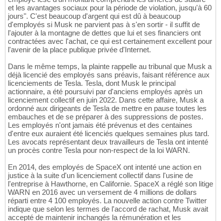
et les avantages sociaux pour la période de violation, jusqu'à 60
jours". C'est beaucoup d'argent qui est dû à beaucoup
d'employés si Musk ne parvient pas à s'en sortir - il suffit de
l'ajouter à la montagne de dettes que lui et ses financiers ont
contractées avec l'achat, ce qui est certainement excellent pour
l'avenir de la place publique privée d'Internet.
Dans le même temps, la plainte rappelle au tribunal que Musk a
déjà licencié des employés sans préavis, faisant référence aux
licenciements de Tesla. Tesla, dont Musk le principal
actionnaire, a été poursuivi par d'anciens employés après un
licenciement collectif en juin 2022. Dans cette affaire, Musk a
ordonné aux dirigeants de Tesla de mettre en pause toutes les
embauches et de se préparer à des suppressions de postes.
Les employés n'ont jamais été prévenus et des centaines
d'entre eux auraient été licenciés quelques semaines plus tard.
Les avocats représentant deux travailleurs de Tesla ont intenté
un procès contre Tesla pour non-respect de la loi WARN.
En 2014, des employés de SpaceX ont intenté une action en
justice à la suite d'un licenciement collectif dans l'usine de
l'entreprise à Hawthorne, en Californie. SpaceX a réglé son litige
WARN en 2016 avec un versement de 4 millions de dollars
réparti entre 4 100 employés. La nouvelle action contre Twitter
indique que selon les termes de l'accord de rachat, Musk avait
accepté de maintenir inchangés la rémunération et les