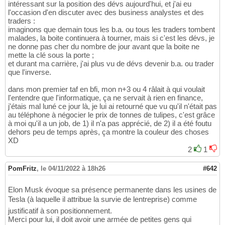
intéressant sur la position des dévs aujourd'hui, et j'ai eu
l'occasion d'en discuter avec des business analystes et des
traders :
imaginons que demain tous les b.a. ou tous les traders tombent
malades, la boite continuera à tourner, mais si c'est les dévs, je
ne donne pas cher du nombre de jour avant que la boite ne
mette la clé sous la porte ;
et durant ma carrière, j'ai plus vu de dévs devenir b.a. ou trader
que l'inverse.
dans mon premier taf en bfi, mon n+3 ou 4 râlait à qui voulait
l'entendre que l'informatique, ça ne servait à rien en finance,
j'étais mal luné ce jour là, je lui ai retourné que vu qu'il n'était pas
au téléphone à négocier le prix de tonnes de tulipes, c'est grâce
à moi qu'il a un job, de 1) il n'a pas apprécié, de 2) il a été foutu
dehors peu de temps après, ça montre la couleur des choses
XD
2
1
PomFritz
,
le 04/11/2022 à 18h26
#642
Elon Musk évoque sa présence permanente dans les usines de
Tesla (à laquelle il attribue la survie de lentreprise) comme
justificatif à son positionnement.
Merci pour lui, il doit avoir une armée de petites gens qui