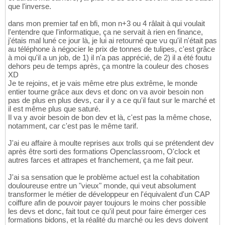
que l'inverse.
dans mon premier taf en bfi, mon n+3 ou 4 râlait à qui voulait
l'entendre que l'informatique, ça ne servait à rien en finance,
j'étais mal luné ce jour là, je lui ai retourné que vu qu'il n'était pas
au téléphone à négocier le prix de tonnes de tulipes, c'est grâce
à moi qu'il a un job, de 1) il n'a pas apprécié, de 2) il a été foutu
dehors peu de temps après, ça montre la couleur des choses
XD
Je te rejoins, et je vais même etre plus extrême, le monde
entier tourne grâce aux devs et donc on va avoir besoin non
pas de plus en plus devs, car il y a ce qu'il faut sur le marché et
il est même plus que saturé.
Il va y avoir besoin de bon dev et là, c'est pas la même chose,
notamment, car c'est pas le même tarif.
J'ai eu affaire à moulte reprises aux trolls qui se prétendent dev
après être sorti des formations Openclassroom, O'clock et
autres farces et attrapes et franchement, ça me fait peur.
J'ai sa sensation que le problème actuel est la cohabitation
douloureuse entre un "vieux" monde, qui veut absolument
transformer le métier de développeur en l'équivalent d'un CAP
coiffure afin de pouvoir payer toujours le moins cher possible
les devs et donc, fait tout ce qu'il peut pour faire émerger ces
formations bidons, et la réalité du marché ou les devs doivent