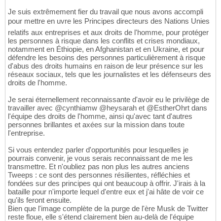
Je suis extrêmement fier du travail que nous avons accompli
pour mettre en uvre les Principes directeurs des Nations Unies
relatifs aux entreprises et aux droits de l'homme, pour protéger
les personnes à risque dans les conflits et crises mondiaux,
notamment en Éthiopie, en Afghanistan et en Ukraine, et pour
défendre les besoins des personnes particulièrement à risque
d'abus des droits humains en raison de leur présence sur les
réseaux sociaux, tels que les journalistes et les défenseurs des
droits de l'homme.
Je serai éternellement reconnaissante d'avoir eu le privilège de
travailler avec @cynthiamw @heysarah et @EstherOhrt dans
l'équipe des droits de l'homme, ainsi qu'avec tant d'autres
personnes brillantes et axées sur la mission dans toute
l'entreprise.
Si vous entendez parler d'opportunités pour lesquelles je
pourrais convenir, je vous serais reconnaissant de me les
transmettre. Et n'oubliez pas non plus les autres anciens
Tweeps : ce sont des personnes résilientes, réfléchies et
fondées sur des principes qui ont beaucoup à offrir. J'irais à la
bataille pour n'importe lequel d'entre eux et j'ai hâte de voir ce
qu'ils feront ensuite.
Bien que l'image complète de la purge de l'ère Musk de Twitter
reste floue, elle s'étend clairement bien au-delà de l'équipe