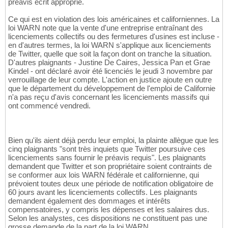
préavis écrit approprié.
Ce qui est en violation des lois américaines et californiennes. La
loi WARN note que la vente d'une entreprise entraînant des
licenciements collectifs ou des fermetures d'usines est incluse -
en d'autres termes, la loi WARN s'applique aux licenciements
de Twitter, quelle que soit la façon dont on tranche la situation.
D'autres plaignants - Justine De Caires, Jessica Pan et Grae
Kindel - ont déclaré avoir été licenciés le jeudi 3 novembre par
verrouillage de leur compte. L'action en justice ajoute en outre
que le département du développement de l'emploi de Californie
n'a pas reçu d'avis concernant les licenciements massifs qui
ont commencé vendredi.
Bien qu'ils aient déjà perdu leur emploi, la plainte allègue que les
cinq plaignants "sont très inquiets que Twitter poursuive ces
licenciements sans fournir le préavis requis". Les plaignants
demandent que Twitter et son propriétaire soient contraints de
se conformer aux lois WARN fédérale et californienne, qui
prévoient toutes deux une période de notification obligatoire de
60 jours avant les licenciements collectifs. Les plaignants
demandent également des dommages et intérêts
compensatoires, y compris les dépenses et les salaires dus.
Selon les analystes, ces dispositions ne constituent pas une
grosse demande de la part de la loi WARN.