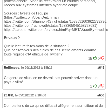
professionnelle. Sinon ils recevraient un courriel personnel,
l'accès aux systèmes internes ayant été coupé.
Sources : tweets de l'équipe
(https://twitter.com/JoanDeitchman,
https://twitter.com/ShannonRSingh/status/1588591603622772736,
https://twitter.com/ruchowdh/status/1588365045158727681),
https://careers.twitter.com/en/roles.html#q=META&sortBy=modifi
Et vous ?
Quelle lecture faites-vous de la situation ?
Que pensez-vous des cibles de ces licenciements comme
toute l'équipe d'IA éthique de Twitter ?
15
0
Rolllmops
,
le 05/11/2022 à 18h12
#649
Ce genre de situation ne devrait pas pouvoir arriver dans un
pays civilisé.
1
3
23JFK
,
le 05/11/2022 à 18h50
#650
Compte tenu de ce qui se diffusait allègrement sur tuitteur et du