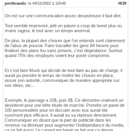
pmithrandir
,
le 04/11/2022 à 12h40
#630
On est sur une communication assez desastreuse il faut dire.
Tout semble improvisé, jeté en pature a coup de tweet plus ou
moins rageur, le tout avec un tempo anormal.
De plus, la plupart des choses que l'on entends sont clairement
de l'abus de pouvoir. Faire travailler les gens 84 heures pour
finaliser des plans fou sans préavis, c'est dégeulasse. Surtout
quand 75% des employés voient leur poste compromis.
Et c'est bien Musk qui décide de tout faire au pas de charge, il
aurait pu prendre le temps de mettre les choses en place,
assoir son autorité, communiquer de manière appropriée sur
ses idées, etc...
Exemple, le passage a 20$, puis 8$. Ce démontre vraiment un
desinteret pour une bête étude de marché. Prendre un panel de
100 personnalités pour en discuter avec eux aurait été
surement plus efficace. Il aurait eu sa réponse directement.
Communiquer en disant que la part de publicité dans les
revenus va diminuer pour augmenter l'indépendance du media,
ca se fait aussi. Le canard enchainé ne fait que ca depuis