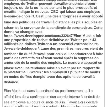
employes-de-Twitter-peuvent-travailler-a-domicile-pour-
toujours-ou-de-la-ou-ils-se-sentent-le-plus-productifs-et-
creatifs-indique-le-nouveau-CEO-qui-laisse-aux-employes-
le-soin-de-choisir/. Cest lune des entreprises à avoir adopté
lune des politiques de travail à distance les plus souples en
raison de la survenue de la pandémie de coronavirus. Cette
donne va changer avec
https://www.developpez.com/actu/332647/Elon-Musk-a-fait-
une-proposition-de-rachat-definitive-de-Twitter-pour-43-
milliards-de-dollars-Twitter-a-un-potentiel-extraordinaire-
Je-vais-le-debloquer/. Lune des premières mesures vient de
tomber : fin du télétravail pour ceux qui continueront à faire
partie des effectifs du réseau social après la suppression
annoncée de la moitié des emplois. La manuvre apparaît en
phase avec une tendance mise en avant par un rapport de
la plateforme LinkedIn : les employeurs publient de moins
en moins doffres demploi avec des options de travail à
distance.
Elon Musk est dans la continuité du positionnement quil a
affiché lors de la confirmation dun courriel interne à lendroit de
ses employés au cours du mois de juin. Il avait alors déclaré
que « Le télétravail nest plus admissible » et « les employés