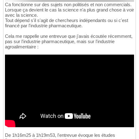
Ca fonctionne sur des sujets non politisés et non commercials.
Lorsque ça devient le cas la science n'a plus grand chose à voir
avec la science.
Tout dépend s'il s'agit de chercheurs indépendants ou si c'est
financé par l'industrie pharmaceutique.
Cela me rappelle une entrevue que j'avais écoutée récemment,
pas sur l'industrie pharmaceutique, mais sur l'industrie
agroalimentaire :
De 1h16m25 à 1h19m53, l'entrevue évoque les études