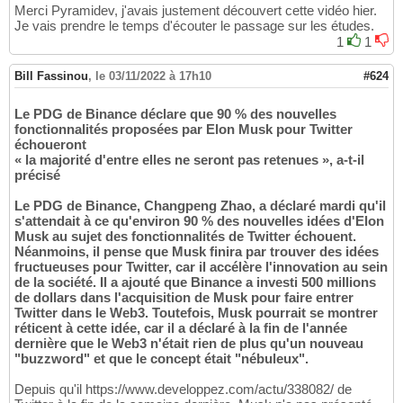
Merci Pyramidev, j'avais justement découvert cette vidéo hier.
Je vais prendre le temps d'écouter le passage sur les études.
1
1
Bill Fassinou
,
le 03/11/2022 à 17h10
#624
Le PDG de Binance déclare que 90 % des nouvelles
fonctionnalités proposées par Elon Musk pour Twitter
échoueront
« la majorité d'entre elles ne seront pas retenues », a-t-il
précisé
Le PDG de Binance, Changpeng Zhao, a déclaré mardi qu'il
s'attendait à ce qu'environ 90 % des nouvelles idées d'Elon
Musk au sujet des fonctionnalités de Twitter échouent.
Néanmoins, il pense que Musk finira par trouver des idées
fructueuses pour Twitter, car il accélère l'innovation au sein
de la société. Il a ajouté que Binance a investi 500 millions
de dollars dans l'acquisition de Musk pour faire entrer
Twitter dans le Web3. Toutefois, Musk pourrait se montrer
réticent à cette idée, car il a déclaré à la fin de l'année
dernière que le Web3 n'était rien de plus qu'un nouveau
"buzzword" et que le concept était "nébuleux".
Depuis qu'il https://www.developpez.com/actu/338082/ de