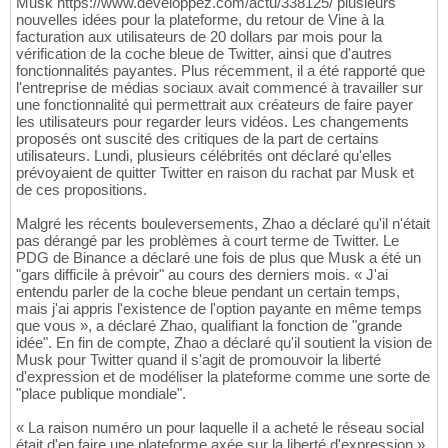
Musk https://www.developpez.com/actu/338125/ plusieurs
nouvelles idées pour la plateforme, du retour de Vine à la
facturation aux utilisateurs de 20 dollars par mois pour la
vérification de la coche bleue de Twitter, ainsi que d'autres
fonctionnalités payantes. Plus récemment, il a été rapporté que
l'entreprise de médias sociaux avait commencé à travailler sur
une fonctionnalité qui permettrait aux créateurs de faire payer
les utilisateurs pour regarder leurs vidéos. Les changements
proposés ont suscité des critiques de la part de certains
utilisateurs. Lundi, plusieurs célébrités ont déclaré qu'elles
prévoyaient de quitter Twitter en raison du rachat par Musk et
de ces propositions.
Malgré les récents bouleversements, Zhao a déclaré qu'il n'était
pas dérangé par les problèmes à court terme de Twitter. Le
PDG de Binance a déclaré une fois de plus que Musk a été un
"gars difficile à prévoir" au cours des derniers mois. « J'ai
entendu parler de la coche bleue pendant un certain temps,
mais j'ai appris l'existence de l'option payante en même temps
que vous », a déclaré Zhao, qualifiant la fonction de "grande
idée". En fin de compte, Zhao a déclaré qu'il soutient la vision de
Musk pour Twitter quand il s'agit de promouvoir la liberté
d'expression et de modéliser la plateforme comme une sorte de
"place publique mondiale".
« La raison numéro un pour laquelle il a acheté le réseau social
était d'en faire une plateforme axée sur la liberté d'expression »,