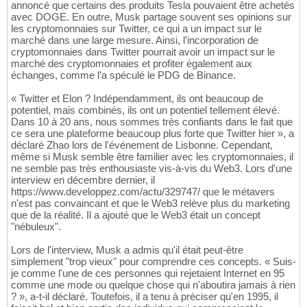
annoncé que certains des produits Tesla pouvaient être achetés
avec DOGE. En outre, Musk partage souvent ses opinions sur
les cryptomonnaies sur Twitter, ce qui a un impact sur le
marché dans une large mesure. Ainsi, l'incorporation de
cryptomonnaies dans Twitter pourrait avoir un impact sur le
marché des cryptomonnaies et profiter également aux
échanges, comme l'a spéculé le PDG de Binance.
« Twitter et Elon ? Indépendamment, ils ont beaucoup de
potentiel, mais combinés, ils ont un potentiel tellement élevé.
Dans 10 à 20 ans, nous sommes très confiants dans le fait que
ce sera une plateforme beaucoup plus forte que Twitter hier », a
déclaré Zhao lors de l'événement de Lisbonne. Cependant,
même si Musk semble être familier avec les cryptomonnaies, il
ne semble pas très enthousiaste vis-à-vis du Web3. Lors d'une
interview en décembre dernier, il
https://www.developpez.com/actu/329747/ que le métavers
n'est pas convaincant et que le Web3 relève plus du marketing
que de la réalité. Il a ajouté que le Web3 était un concept
"nébuleux".
Lors de l'interview, Musk a admis qu'il était peut-être
simplement "trop vieux" pour comprendre ces concepts. « Suis-
je comme l'une de ces personnes qui rejetaient Internet en 95
comme une mode ou quelque chose qui n'aboutira jamais à rien
? », a-t-il déclaré. Toutefois, il a tenu à préciser qu'en 1995, il