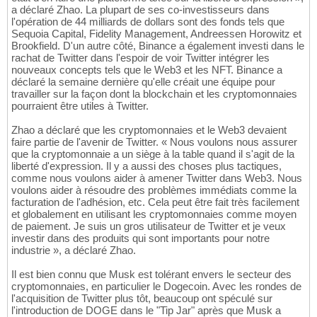
a déclaré Zhao. La plupart de ses co-investisseurs dans
l'opération de 44 milliards de dollars sont des fonds tels que
Sequoia Capital, Fidelity Management, Andreessen Horowitz et
Brookfield. D'un autre côté, Binance a également investi dans le
rachat de Twitter dans l'espoir de voir Twitter intégrer les
nouveaux concepts tels que le Web3 et les NFT. Binance a
déclaré la semaine dernière qu'elle créait une équipe pour
travailler sur la façon dont la blockchain et les cryptomonnaies
pourraient être utiles à Twitter.
Zhao a déclaré que les cryptomonnaies et le Web3 devaient
faire partie de l'avenir de Twitter. « Nous voulons nous assurer
que la cryptomonnaie a un siège à la table quand il s'agit de la
liberté d'expression. Il y a aussi des choses plus tactiques,
comme nous voulons aider à amener Twitter dans Web3. Nous
voulons aider à résoudre des problèmes immédiats comme la
facturation de l'adhésion, etc. Cela peut être fait très facilement
et globalement en utilisant les cryptomonnaies comme moyen
de paiement. Je suis un gros utilisateur de Twitter et je veux
investir dans des produits qui sont importants pour notre
industrie », a déclaré Zhao.
Il est bien connu que Musk est tolérant envers le secteur des
cryptomonnaies, en particulier le Dogecoin. Avec les rondes de
l'acquisition de Twitter plus tôt, beaucoup ont spéculé sur
l'introduction de DOGE dans le "Tip Jar" après que Musk a