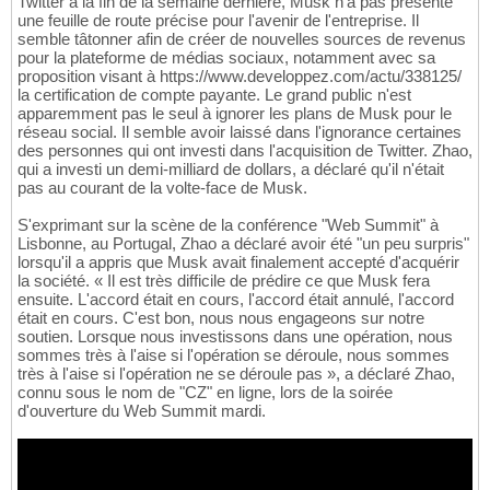
Twitter à la fin de la semaine dernière, Musk n'a pas présenté
une feuille de route précise pour l'avenir de l'entreprise. Il
semble tâtonner afin de créer de nouvelles sources de revenus
pour la plateforme de médias sociaux, notamment avec sa
proposition visant à https://www.developpez.com/actu/338125/
la certification de compte payante. Le grand public n'est
apparemment pas le seul à ignorer les plans de Musk pour le
réseau social. Il semble avoir laissé dans l'ignorance certaines
des personnes qui ont investi dans l'acquisition de Twitter. Zhao,
qui a investi un demi-milliard de dollars, a déclaré qu'il n'était
pas au courant de la volte-face de Musk.
S'exprimant sur la scène de la conférence "Web Summit" à
Lisbonne, au Portugal, Zhao a déclaré avoir été "un peu surpris"
lorsqu'il a appris que Musk avait finalement accepté d'acquérir
la société. « Il est très difficile de prédire ce que Musk fera
ensuite. L'accord était en cours, l'accord était annulé, l'accord
était en cours. C'est bon, nous nous engageons sur notre
soutien. Lorsque nous investissons dans une opération, nous
sommes très à l'aise si l'opération se déroule, nous sommes
très à l'aise si l'opération ne se déroule pas », a déclaré Zhao,
connu sous le nom de "CZ" en ligne, lors de la soirée
d'ouverture du Web Summit mardi.