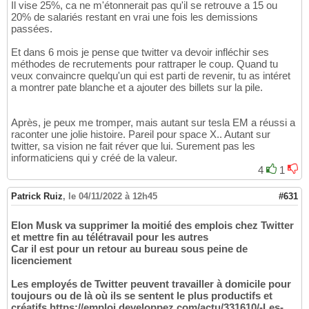
Il vise 25%, ca ne m'étonnerait pas qu'il se retrouve a 15 ou
20% de salariés restant en vrai une fois les demissions
passées.
Et dans 6 mois je pense que twitter va devoir infléchir ses
méthodes de recrutements pour rattraper le coup. Quand tu
veux convaincre quelqu'un qui est parti de revenir, tu as intéret
a montrer pate blanche et a ajouter des billets sur la pile.
Après, je peux me tromper, mais autant sur tesla EM a réussi a
raconter une jolie histoire. Pareil pour space X.. Autant sur
twitter, sa vision ne fait réver que lui. Surement pas les
informaticiens qui y créé de la valeur.
4
1
Patrick Ruiz
,
le 04/11/2022 à 12h45
#631
Elon Musk va supprimer la moitié des emplois chez Twitter
et mettre fin au télétravail pour les autres
Car il est pour un retour au bureau sous peine de
licenciement
Les employés de Twitter peuvent travailler à domicile pour
toujours ou de là où ils se sentent le plus productifs et
créatifs https://emploi.developpez.com/actu/331610/-Les-