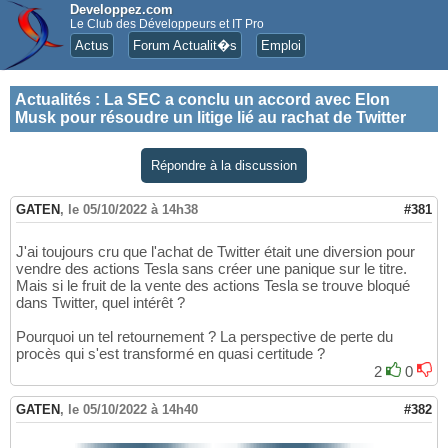
Developpez.com
Le Club des Développeurs et IT Pro
Actus
Forum Actualit�s
Emploi
Actualités
:
La SEC a conclu un accord avec Elon
Musk pour résoudre un litige lié au rachat de Twitter
Répondre à la discussion
GATEN
,
le 05/10/2022 à 14h38
#381
J'ai toujours cru que l'achat de Twitter était une diversion pour
vendre des actions Tesla sans créer une panique sur le titre.
Mais si le fruit de la vente des actions Tesla se trouve bloqué
dans Twitter, quel intérêt ?
Pourquoi un tel retournement ? La perspective de perte du
procès qui s'est transformé en quasi certitude ?
2
0
GATEN
,
le 05/10/2022 à 14h40
#382