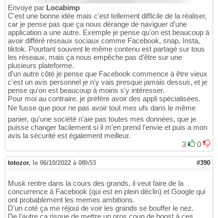
Envoyé par
Locabimp
C'est une bonne idée mais c'est tellement difficile de la réaliser,
car je pense pas que ça nous dérange de naviguer d'une
application a une autre. Exemple je pense qu'on est beaucoup à
avoir différé réseaux sociaux comme Facebook, snap, Insta,
tiktok. Pourtant souvent le même contenu est partagé sur tous
les réseaux, mais ça nous empêche pas d'être sur une
plusieurs plateforme.
d'un autre côté je pense que Facebook commence à être vieux
c'est un avis personnel je n'y vais presque jamais dessus, et je
pense qu'on est beaucoup à moins s'y intéresser.
Pour moi au contraire, je préfère avoir des appli spécialisées.
Ne fusse que pour ne pas avoir tout mes ufs dans le même
panier, qu'une société n'aie pas toutes mes données, que je
puisse changer facilement si il m'en prend l'envie et puis a mon
avis la sécurité est également meilleur.
3
0
totozor
,
le 06/10/2022 à 08h53
#390
Musk rentre dans la cours des grands, il veut faire de la
concurrence à Facebook (qui est en plein déclin) et Google qui
ont probablement les memes ambitions.
D'un coté ça me réjoui de voir les grands se bouffer le nez.
De l'autre ça risque de mettre un gros coup de boost à ces