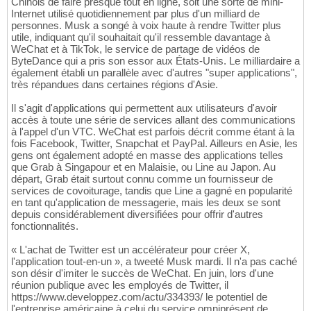
Chinois de faire presque tout en ligne, soit une sorte de mini-
Internet utilisé quotidiennement par plus d'un milliard de
personnes. Musk a songé à voix haute à rendre Twitter plus
utile, indiquant qu'il souhaitait qu'il ressemble davantage à
WeChat et à TikTok, le service de partage de vidéos de
ByteDance qui a pris son essor aux États-Unis. Le milliardaire a
également établi un parallèle avec d'autres "super applications",
très répandues dans certaines régions d'Asie.
Il s'agit d'applications qui permettent aux utilisateurs d'avoir
accès à toute une série de services allant des communications
à l'appel d'un VTC. WeChat est parfois décrit comme étant à la
fois Facebook, Twitter, Snapchat et PayPal. Ailleurs en Asie, les
gens ont également adopté en masse des applications telles
que Grab à Singapour et en Malaisie, ou Line au Japon. Au
départ, Grab était surtout connu comme un fournisseur de
services de covoiturage, tandis que Line a gagné en popularité
en tant qu'application de messagerie, mais les deux se sont
depuis considérablement diversifiées pour offrir d'autres
fonctionnalités.
« L'achat de Twitter est un accélérateur pour créer X,
l'application tout-en-un », a tweeté Musk mardi. Il n'a pas caché
son désir d'imiter le succès de WeChat. En juin, lors d'une
réunion publique avec les employés de Twitter, il
https://www.developpez.com/actu/334393/ le potentiel de
l'entreprise américaine à celui du service omniprésent de