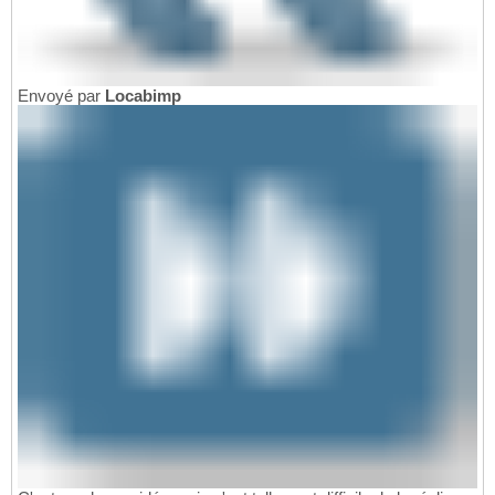
Envoyé par
Locabimp