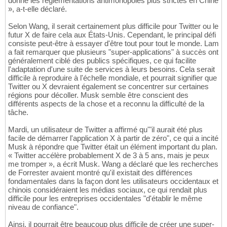
donné les réglementations antimonopoles plus strictes en Chine
», a-t-elle déclaré.
Selon Wang, il serait certainement plus difficile pour Twitter ou le
futur X de faire cela aux États-Unis. Cependant, le principal défi
consiste peut-être à essayer d'être tout pour tout le monde. Lam
a fait remarquer que plusieurs "super-applications" à succès ont
généralement ciblé des publics spécifiques, ce qui facilite
l'adaptation d'une suite de services à leurs besoins. Cela serait
difficile à reproduire à l'échelle mondiale, et pourrait signifier que
Twitter ou X devraient également se concentrer sur certaines
régions pour décoller. Musk semble être conscient des
différents aspects de la chose et a reconnu la difficulté de la
tâche.
Mardi, un utilisateur de Twitter a affirmé qu'"il aurait été plus
facile de démarrer l'application X à partir de zéro", ce qui a incité
Musk à répondre que Twitter était un élément important du plan.
« Twitter accélère probablement X de 3 à 5 ans, mais je peux
me tromper », a écrit Musk. Wang a déclaré que les recherches
de Forrester avaient montré qu'il existait des différences
fondamentales dans la façon dont les utilisateurs occidentaux et
chinois considéraient les médias sociaux, ce qui rendait plus
difficile pour les entreprises occidentales "d'établir le même
niveau de confiance".
Ainsi, il pourrait être beaucoup plus difficile de créer une super-