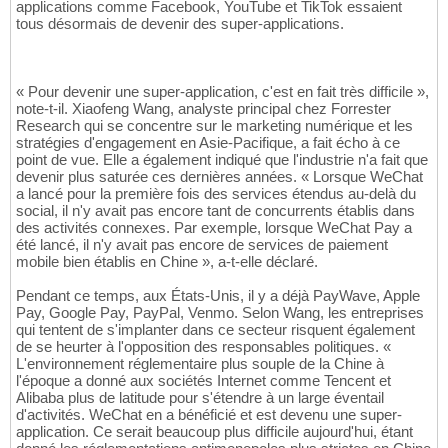
applications comme Facebook, YouTube et TikTok essaient
tous désormais de devenir des super-applications.
« Pour devenir une super-application, c'est en fait très difficile »,
note-t-il. Xiaofeng Wang, analyste principal chez Forrester
Research qui se concentre sur le marketing numérique et les
stratégies d'engagement en Asie-Pacifique, a fait écho à ce
point de vue. Elle a également indiqué que l'industrie n'a fait que
devenir plus saturée ces dernières années. « Lorsque WeChat
a lancé pour la première fois des services étendus au-delà du
social, il n'y avait pas encore tant de concurrents établis dans
des activités connexes. Par exemple, lorsque WeChat Pay a
été lancé, il n'y avait pas encore de services de paiement
mobile bien établis en Chine », a-t-elle déclaré.
Pendant ce temps, aux États-Unis, il y a déjà PayWave, Apple
Pay, Google Pay, PayPal, Venmo. Selon Wang, les entreprises
qui tentent de s'implanter dans ce secteur risquent également
de se heurter à l'opposition des responsables politiques. «
L'environnement réglementaire plus souple de la Chine à
l'époque a donné aux sociétés Internet comme Tencent et
Alibaba plus de latitude pour s'étendre à un large éventail
d'activités. WeChat en a bénéficié et est devenu une super-
application. Ce serait beaucoup plus difficile aujourd'hui, étant