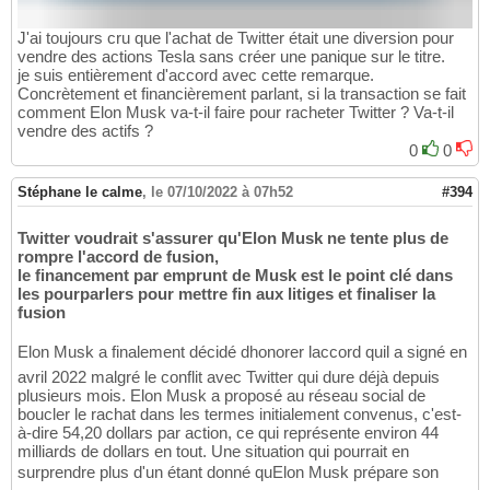
J'ai toujours cru que l'achat de Twitter était une diversion pour
vendre des actions Tesla sans créer une panique sur le titre.
je suis entièrement d'accord avec cette remarque.
Concrètement et financièrement parlant, si la transaction se fait
comment Elon Musk va-t-il faire pour racheter Twitter ? Va-t-il
vendre des actifs ?
0
0
Stéphane le calme
,
le 07/10/2022 à 07h52
#394
Twitter voudrait s'assurer qu'Elon Musk ne tente plus de
rompre l'accord de fusion,
le financement par emprunt de Musk est le point clé dans
les pourparlers pour mettre fin aux litiges et finaliser la
fusion
Elon Musk a finalement décidé dhonorer laccord quil a signé en
avril 2022 malgré le conflit avec Twitter qui dure déjà depuis
plusieurs mois. Elon Musk a proposé au réseau social de
boucler le rachat dans les termes initialement convenus, c'est-
à-dire 54,20 dollars par action, ce qui représente environ 44
milliards de dollars en tout. Une situation qui pourrait en
surprendre plus d'un étant donné quElon Musk prépare son