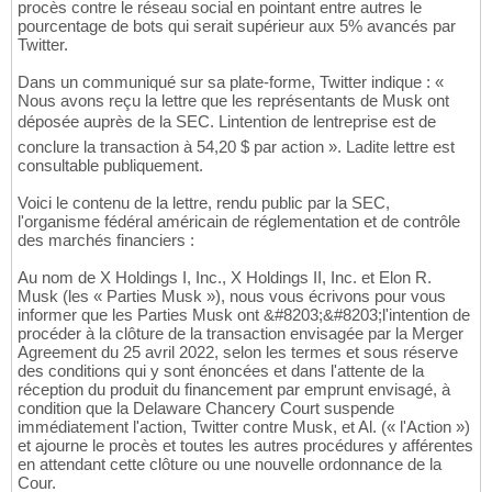
procès contre le réseau social en pointant entre autres le
pourcentage de bots qui serait supérieur aux 5% avancés par
Twitter.
Dans un communiqué sur sa plate-forme, Twitter indique : «
Nous avons reçu la lettre que les représentants de Musk ont
déposée auprès de la SEC. Lintention de lentreprise est de
conclure la transaction à 54,20 $ par action ». Ladite lettre est
consultable publiquement.
Voici le contenu de la lettre, rendu public par la SEC,
l'organisme fédéral américain de réglementation et de contrôle
des marchés financiers :
Au nom de X Holdings I, Inc., X Holdings II, Inc. et Elon R.
Musk (les « Parties Musk »), nous vous écrivons pour vous
informer que les Parties Musk ont &#8203;&#8203;l'intention de
procéder à la clôture de la transaction envisagée par la Merger
Agreement du 25 avril 2022, selon les termes et sous réserve
des conditions qui y sont énoncées et dans l'attente de la
réception du produit du financement par emprunt envisagé, à
condition que la Delaware Chancery Court suspende
immédiatement l'action, Twitter contre Musk, et Al. (« l'Action »)
et ajourne le procès et toutes les autres procédures y afférentes
en attendant cette clôture ou une nouvelle ordonnance de la
Cour.