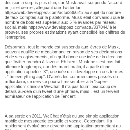
décision a surpris plus d'un, car Musk avait suspendu l'accord
en juillet dernier, alléguant que Twitter lui
https://web.developpez.com/actu/336621/ au sujet du nombre
de faux comptes sur la plateforme. Musk était convaincu que le
nombre de bots est supérieur aux 5 % avancés par réseau
social, mais https://www.developpez.com/actu/337044/ à le
prouver, ses propres estimations ayant consolidé les chiffres de
l'entreprise.
Désormais, tout le monde est suspendu aux lèvres de Musk,
souvent qualifié de mégalomane en raison de ses déclarations
et de ses agissements, afin qu'il donne une idée de la direction
que Twitter prendra à l'avenir. Eh bien ! Musk ne s'est pas fait
attendre longtemps, car dès mardi matin, il a parlé d'une
application appelée "X", une idée qu'il développe en ces termes
: "the everything app". D'après les commentaires passés du
milliardaire, ce service pourrait ressembler à la "super-
application" chinoise WeChat. Il n'a pas fourni beaucoup de
détails au-delà d'un tweet d'une phrase, mais il est un fervent
admirateur de l'application de Tencent.
À sa sortie en 2011, WeChat n'était qu'une simple application
mobile de messagerie textuelle et vocale. Cependant, il a
rapidement évolué pour devenir une application permettant au