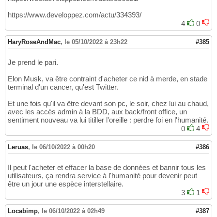
https://www.developpez.com/actu/334393/
4
0
HaryRoseAndMac
,
le 05/10/2022 à 23h22
#385
Je prend le pari.
Elon Musk, va être contraint d'acheter ce nid à merde, en stade
terminal d'un cancer, qu'est Twitter.
Et une fois qu'il va être devant son pc, le soir, chez lui au chaud,
avec les accès admin à la BDD, aux back/front office, un
sentiment nouveau va lui titiller l'oreille : perdre foi en l'humanité.
0
4
Leruas
,
le 06/10/2022 à 00h20
#386
Il peut l'acheter et effacer la base de données et bannir tous les
utilisateurs, ça rendra service à l'humanité pour devenir peut
être un jour une espèce interstellaire.
3
1
Locabimp
,
le 06/10/2022 à 02h49
#387