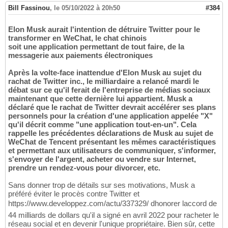
Bill Fassinou
,
le 05/10/2022 à 20h50
#384
Elon Musk aurait l'intention de détruire Twitter pour le
transformer en WeChat, le chat chinois
soit une application permettant de tout faire, de la
messagerie aux paiements électroniques
Après la volte-face inattendue d'Elon Musk au sujet du
rachat de Twitter inc., le milliardaire a relancé mardi le
débat sur ce qu'il ferait de l'entreprise de médias sociaux
maintenant que cette dernière lui appartient. Musk a
déclaré que le rachat de Twitter devrait accélérer ses plans
personnels pour la création d'une application appelée "X"
qu'il décrit comme "une application tout-en-un". Cela
rappelle les précédentes déclarations de Musk au sujet de
WeChat de Tencent présentant les mêmes caractéristiques
et permettant aux utilisateurs de communiquer, s'informer,
s'envoyer de l'argent, acheter ou vendre sur Internet,
prendre un rendez-vous pour divorcer, etc.
Sans donner trop de détails sur ses motivations, Musk a
préféré éviter le procès contre Twitter et
https://www.developpez.com/actu/337329/ dhonorer laccord de
44 milliards de dollars qu'il a signé en avril 2022 pour racheter le
réseau social et en devenir l'unique propriétaire. Bien sûr, cette