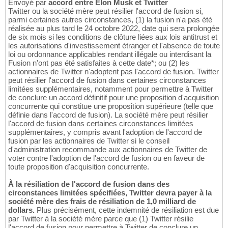
Envoyé par
accord entre Elon Musk et Twitter
Twitter ou la société mère peut résilier l'accord de fusion si,
parmi certaines autres circonstances, (1) la fusion n'a pas été
réalisée au plus tard le 24 octobre 2022, date qui sera prolongée
de six mois si les conditions de clôture liées aux lois antitrust et
les autorisations d'investissement étranger et l'absence de toute
loi ou ordonnance applicables rendant illégale ou interdisant la
Fusion n'ont pas été satisfaites à cette date*; ou (2) les
actionnaires de Twitter n'adoptent pas l'accord de fusion. Twitter
peut résilier l'accord de fusion dans certaines circonstances
limitées supplémentaires, notamment pour permettre à Twitter
de conclure un accord définitif pour une proposition d'acquisition
concurrente qui constitue une proposition supérieure (telle que
définie dans l'accord de fusion). La société mère peut résilier
l'accord de fusion dans certaines circonstances limitées
supplémentaires, y compris avant l'adoption de l'accord de
fusion par les actionnaires de Twitter si le conseil
d'administration recommande aux actionnaires de Twitter de
voter contre l'adoption de l'accord de fusion ou en faveur de
toute proposition d'acquisition concurrente.
À la résiliation de l'accord de fusion dans des
circonstances limitées spécifiées, Twitter devra payer à la
société mère des frais de résiliation de 1,0 milliard de
dollars.
Plus précisément, cette indemnité de résiliation est due
par Twitter à la société mère parce que (1) Twitter résilie
l'accord de fusion pour permettre à Twitter de conclure un