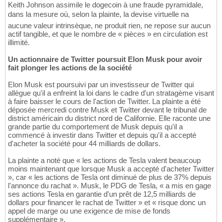
Keith Johnson assimile le dogecoin à une fraude pyramidale,
dans la mesure où, selon la plainte, la devise virtuelle na
aucune valeur intrinsèque, ne produit rien, ne repose sur aucun
actif tangible, et que le nombre de « pièces » en circulation est
illimité.
Un actionnaire de Twitter poursuit Elon Musk pour avoir
fait plonger les actions de la société
Elon Musk est poursuivi par un investisseur de Twitter qui
allègue qu'il a enfreint la loi dans le cadre d'un stratagème visant
à faire baisser le cours de l'action de Twitter. La plainte a été
déposée mercredi contre Musk et Twitter devant le tribunal de
district américain du district nord de Californie. Elle raconte une
grande partie du comportement de Musk depuis qu'il a
commencé à investir dans Twitter et depuis qu'il a accepté
d'acheter la société pour 44 milliards de dollars.
La plainte a noté que « les actions de Tesla valent beaucoup
moins maintenant que lorsque Musk a accepté d'acheter Twitter
», car « les actions de Tesla ont diminué de plus de 37% depuis
l'annonce du rachat ». Musk, le PDG de Tesla, « a mis en gage
ses actions Tesla en garantie d'un prêt de 12,5 milliards de
dollars pour financer le rachat de Twitter » et « risque donc un
appel de marge ou une exigence de mise de fonds
supplémentaire ».