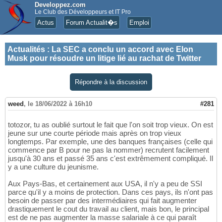
Developpez.com
Le Club des Développeurs et IT Pro
Actus
Forum Actualit�s
Emploi
Actualités
:
La SEC a conclu un accord avec Elon
Musk pour résoudre un litige lié au rachat de Twitter
Répondre à la discussion
weed
,
le 18/06/2022 à 16h10
#281
totozor, tu as oublié surtout le fait que l'on soit trop vieux. On est
jeune sur une courte période mais après on trop vieux
longtemps. Par exemple, une des banques françaises (celle qui
commence par B pour ne pas la nommer) recrutent facilement
jusqu'à 30 ans et passé 35 ans c'est extrêmement compliqué. Il
y a une culture du jeunisme.
Aux Pays-Bas, et certainement aux USA, il n'y a peu de SSI
parce qu'il y a moins de protection. Dans ces pays, ils n'ont pas
besoin de passer par des intermédiaires qui fait augmenter
drastiquement le cout du travail au client, mais bon, le principal
est de ne pas augmenter la masse salariale à ce qui paraît