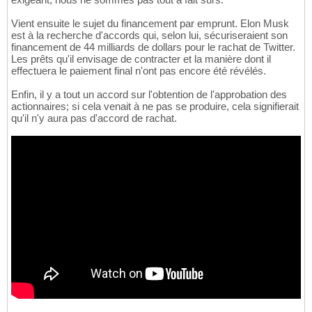
Vient ensuite le sujet du financement par emprunt. Elon Musk
est à la recherche d'accords qui, selon lui, sécuriseraient son
financement de 44 milliards de dollars pour le rachat de Twitter.
Les prêts qu'il envisage de contracter et la manière dont il
effectuera le paiement final n'ont pas encore été révélés.
Enfin, il y a tout un accord sur l'obtention de l'approbation des
actionnaires; si cela venait à ne pas se produire, cela signifierait
qu'il n'y aura pas d'accord de rachat.