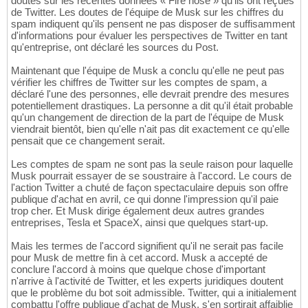
doutes sur les récentes données « Fire hose » qu'ils ont reçues
de Twitter. Les doutes de l'équipe de Musk sur les chiffres du
spam indiquent qu'ils pensent ne pas disposer de suffisamment
d'informations pour évaluer les perspectives de Twitter en tant
qu'entreprise, ont déclaré les sources du Post.
Maintenant que l'équipe de Musk a conclu qu'elle ne peut pas
vérifier les chiffres de Twitter sur les comptes de spam, a
déclaré l'une des personnes, elle devrait prendre des mesures
potentiellement drastiques. La personne a dit qu'il était probable
qu'un changement de direction de la part de l'équipe de Musk
viendrait bientôt, bien qu'elle n'ait pas dit exactement ce qu'elle
pensait que ce changement serait.
Les comptes de spam ne sont pas la seule raison pour laquelle
Musk pourrait essayer de se soustraire à l'accord. Le cours de
l'action Twitter a chuté de façon spectaculaire depuis son offre
publique d'achat en avril, ce qui donne l'impression qu'il paie
trop cher. Et Musk dirige également deux autres grandes
entreprises, Tesla et SpaceX, ainsi que quelques start-up.
Mais les termes de l'accord signifient qu'il ne serait pas facile
pour Musk de mettre fin à cet accord. Musk a accepté de
conclure l'accord à moins que quelque chose d'important
n'arrive à l'activité de Twitter, et les experts juridiques doutent
que le problème du bot soit admissible. Twitter, qui a initialement
combattu l'offre publique d'achat de Musk, s'en sortirait affaiblie