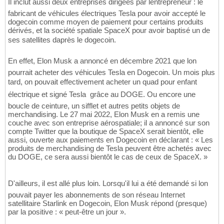
Il inclut aussi deux entreprises dirigées par lentrepreneur : le
fabricant de véhicules électriques Tesla pour avoir accepté le
dogecoin comme moyen de paiement pour certains produits
dérivés, et la société spatiale SpaceX pour avoir baptisé un de
ses satellites daprès le dogecoin.
En effet, Elon Musk a annoncé en décembre 2021 que lon
pourrait acheter des véhicules Tesla en Dogecoin. Un mois plus
tard, on pouvait effectivement acheter un quad pour enfant 
électrique et signé Tesla  grâce au DOGE. Ou encore une
boucle de ceinture, un sifflet et autres petits objets de
merchandising. Le 27 mai 2022, Elon Musk en a remis une
couche avec son entreprise aérospatiale; il a annoncé sur son
compte Twitter que la boutique de SpaceX serait bientôt, elle
aussi, ouverte aux paiements en Dogecoin en déclarant : « Les
produits de merchandising de Tesla peuvent être achetés avec
du DOGE, ce sera aussi bientôt le cas de ceux de SpaceX. »
D'ailleurs, il est allé plus loin. Lorsqu'il lui a été demandé si lon
pouvait payer les abonnements de son réseau Internet
satellitaire Starlink en Dogecoin, Elon Musk répond (presque)
par la positive : « peut-être un jour ».