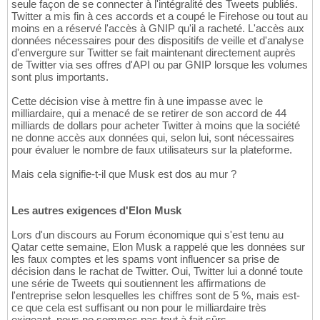
seule façon de se connecter à l'intégralité des Tweets publiés.
Twitter a mis fin à ces accords et a coupé le Firehose ou tout au
moins en a réservé l'accès à GNIP qu'il a racheté. L'accès aux
données nécessaires pour des dispositifs de veille et d'analyse
d'envergure sur Twitter se fait maintenant directement auprès
de Twitter via ses offres d'API ou par GNIP lorsque les volumes
sont plus importants.
Cette décision vise à mettre fin à une impasse avec le
milliardaire, qui a menacé de se retirer de son accord de 44
milliards de dollars pour acheter Twitter à moins que la société
ne donne accès aux données qui, selon lui, sont nécessaires
pour évaluer le nombre de faux utilisateurs sur la plateforme.
Mais cela signifie-t-il que Musk est dos au mur ?
Les autres exigences d'Elon Musk
Lors d'un discours au Forum économique qui s'est tenu au
Qatar cette semaine, Elon Musk a rappelé que les données sur
les faux comptes et les spams vont influencer sa prise de
décision dans le rachat de Twitter. Oui, Twitter lui a donné toute
une série de Tweets qui soutiennent les affirmations de
l'entreprise selon lesquelles les chiffres sont de 5 %, mais est-
ce que cela est suffisant ou non pour le milliardaire très
exigeant, nous ne sommes pas tout à fait sûrs.