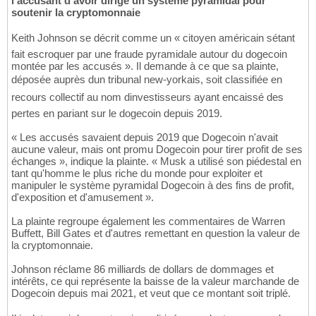
l'accusant d'avoir dirigé un système pyramidal pour
soutenir la cryptomonnaie
Keith Johnson se décrit comme un « citoyen américain sétant
fait escroquer par une fraude pyramidale autour du dogecoin
montée par les accusés ». Il demande à ce que sa plainte,
déposée auprès dun tribunal new-yorkais, soit classifiée en
recours collectif au nom dinvestisseurs ayant encaissé des
pertes en pariant sur le dogecoin depuis 2019.
« Les accusés savaient depuis 2019 que Dogecoin n'avait
aucune valeur, mais ont promu Dogecoin pour tirer profit de ses
échanges », indique la plainte. « Musk a utilisé son piédestal en
tant qu'homme le plus riche du monde pour exploiter et
manipuler le système pyramidal Dogecoin à des fins de profit,
d'exposition et d'amusement ».
La plainte regroupe également les commentaires de Warren
Buffett, Bill Gates et d'autres remettant en question la valeur de
la cryptomonnaie.
Johnson réclame 86 milliards de dollars de dommages et
intérêts, ce qui représente la baisse de la valeur marchande de
Dogecoin depuis mai 2021, et veut que ce montant soit triplé.