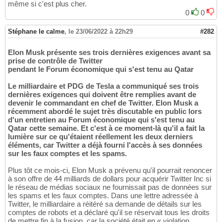
même si c'est plus cher.
0
0
Stéphane le calme
,
le 23/06/2022 à 22h29
#282
Elon Musk présente ses trois dernières exigences avant sa
prise de contrôle de Twitter
pendant le Forum économique qui s'est tenu au Qatar
Le milliardaire et PDG de Tesla a communiqué ses trois
dernières exigences qui doivent être remplies avant de
devenir le commandant en chef de Twitter. Elon Musk a
récemment abordé le sujet très discutable en public lors
d'un entretien au Forum économique qui s'est tenu au
Qatar cette semaine. Et c'est à ce moment-là qu'il a fait la
lumière sur ce qu'étaient réellement les deux derniers
éléments, car Twitter a déjà fourni l'accès à ses données
sur les faux comptes et les spams.
Plus tôt ce mois-ci, Elon Musk a prévenu qu'il pourrait renoncer
à son offre de 44 milliards de dollars pour acquérir Twitter Inc si
le réseau de médias sociaux ne fournissait pas de données sur
les spams et les faux comptes. Dans une lettre adressée à
Twitter, le milliardaire a réitéré sa demande de détails sur les
comptes de robots et a déclaré qu'il se réservait tous les droits
de mettre fin à la fusion, car la société était en « violation