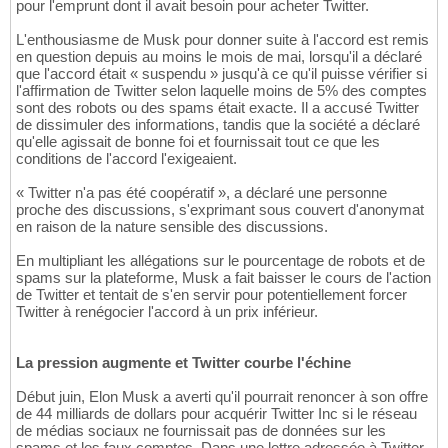
pour l'emprunt dont il avait besoin pour acheter Twitter.
L'enthousiasme de Musk pour donner suite à l'accord est remis
en question depuis au moins le mois de mai, lorsqu'il a déclaré
que l'accord était « suspendu » jusqu'à ce qu'il puisse vérifier si
l'affirmation de Twitter selon laquelle moins de 5% des comptes
sont des robots ou des spams était exacte. Il a accusé Twitter
de dissimuler des informations, tandis que la société a déclaré
qu'elle agissait de bonne foi et fournissait tout ce que les
conditions de l'accord l'exigeaient.
« Twitter n'a pas été coopératif », a déclaré une personne
proche des discussions, s'exprimant sous couvert d'anonymat
en raison de la nature sensible des discussions.
En multipliant les allégations sur le pourcentage de robots et de
spams sur la plateforme, Musk a fait baisser le cours de l'action
de Twitter et tentait de s'en servir pour potentiellement forcer
Twitter à renégocier l'accord à un prix inférieur.
La pression augmente et Twitter courbe l'échine
Début juin, Elon Musk a averti qu'il pourrait renoncer à son offre
de 44 milliards de dollars pour acquérir Twitter Inc si le réseau
de médias sociaux ne fournissait pas de données sur les
spams et les faux comptes. Dans une lettre adressée à Twitter,