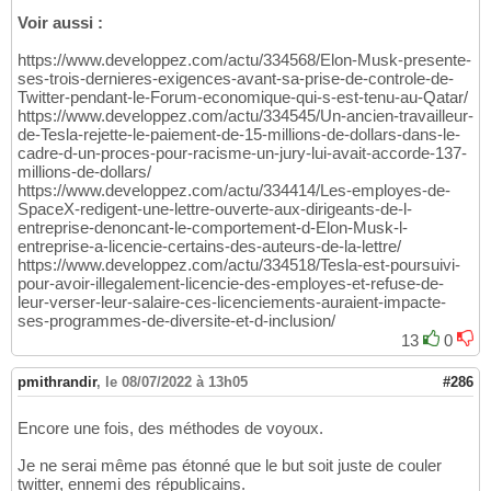
Voir aussi :
https://www.developpez.com/actu/334568/Elon-Musk-presente-
ses-trois-dernieres-exigences-avant-sa-prise-de-controle-de-
Twitter-pendant-le-Forum-economique-qui-s-est-tenu-au-Qatar/
https://www.developpez.com/actu/334545/Un-ancien-travailleur-
de-Tesla-rejette-le-paiement-de-15-millions-de-dollars-dans-le-
cadre-d-un-proces-pour-racisme-un-jury-lui-avait-accorde-137-
millions-de-dollars/
https://www.developpez.com/actu/334414/Les-employes-de-
SpaceX-redigent-une-lettre-ouverte-aux-dirigeants-de-l-
entreprise-denoncant-le-comportement-d-Elon-Musk-l-
entreprise-a-licencie-certains-des-auteurs-de-la-lettre/
https://www.developpez.com/actu/334518/Tesla-est-poursuivi-
pour-avoir-illegalement-licencie-des-employes-et-refuse-de-
leur-verser-leur-salaire-ces-licenciements-auraient-impacte-
ses-programmes-de-diversite-et-d-inclusion/
13
0
pmithrandir
,
le 08/07/2022 à 13h05
#286
Encore une fois, des méthodes de voyoux.
Je ne serai même pas étonné que le but soit juste de couler
twitter, ennemi des républicains.