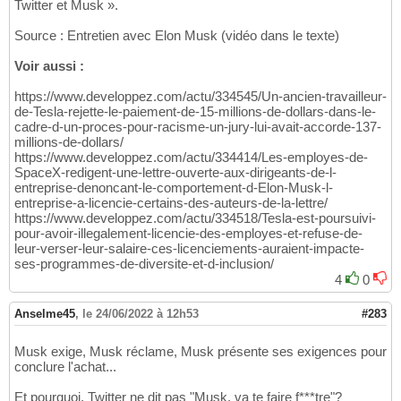
Twitter et Musk ».
Source : Entretien avec Elon Musk (vidéo dans le texte)
Voir aussi :
https://www.developpez.com/actu/334545/Un-ancien-travailleur-
de-Tesla-rejette-le-paiement-de-15-millions-de-dollars-dans-le-
cadre-d-un-proces-pour-racisme-un-jury-lui-avait-accorde-137-
millions-de-dollars/
https://www.developpez.com/actu/334414/Les-employes-de-
SpaceX-redigent-une-lettre-ouverte-aux-dirigeants-de-l-
entreprise-denoncant-le-comportement-d-Elon-Musk-l-
entreprise-a-licencie-certains-des-auteurs-de-la-lettre/
https://www.developpez.com/actu/334518/Tesla-est-poursuivi-
pour-avoir-illegalement-licencie-des-employes-et-refuse-de-
leur-verser-leur-salaire-ces-licenciements-auraient-impacte-
ses-programmes-de-diversite-et-d-inclusion/
4
0
Anselme45
,
le 24/06/2022 à 12h53
#283
Musk exige, Musk réclame, Musk présente ses exigences pour
conclure l'achat...
Et pourquoi, Twitter ne dit pas "Musk, va te faire f***tre"?