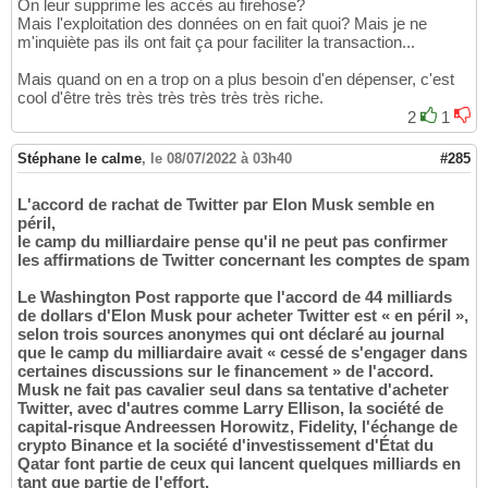
On leur supprime les accès au firehose?
Mais l'exploitation des données on en fait quoi? Mais je ne
m'inquiète pas ils ont fait ça pour faciliter la transaction...
Mais quand on en a trop on a plus besoin d'en dépenser, c'est
cool d'être très très très très très très riche.
2
1
Stéphane le calme
,
le 08/07/2022 à 03h40
#285
L'accord de rachat de Twitter par Elon Musk semble en
péril,
le camp du milliardaire pense qu'il ne peut pas confirmer
les affirmations de Twitter concernant les comptes de spam
Le Washington Post rapporte que l'accord de 44 milliards
de dollars d'Elon Musk pour acheter Twitter est « en péril »,
selon trois sources anonymes qui ont déclaré au journal
que le camp du milliardaire avait « cessé de s'engager dans
certaines discussions sur le financement » de l'accord.
Musk ne fait pas cavalier seul dans sa tentative d'acheter
Twitter, avec d'autres comme Larry Ellison, la société de
capital-risque Andreessen Horowitz, Fidelity, l'échange de
crypto Binance et la société d'investissement d'État du
Qatar font partie de ceux qui lancent quelques milliards en
tant que partie de l'effort.