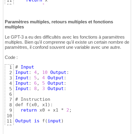
return
 x

11
  y = x - 
1
12
return
2
 + f
(
y
)
13
14
Output
is
 f
(
input
)
Paramètres multiples, retours multiples et fonctions
15
multiples
16
# 
Output
17
Le GPT-3 a eu des difficultés avec les fonctions à paramètres
Input
: 
4
, 
Output
: 
7
18
multiples. Bien qu'il comprenne qu'il existe un certain nombre de
Input
: 
5
, 
Output
: 
9
19
paramètres, il confond souvent une variable avec une autre.
Input
: 
6
, 
Output
: 
11
20
Input
: 
7
, 
Output
: 
13
21
Code :
Input
: 
8
, 
Output
: 
15
22
# 
Input
1
Input
: 
4
, 
10
Output
2
Input
: 
5
, 
4
Output
3
Input
: 
6
, 
5
Output
4
Input
: 
8
, 
3
Output
: 

5
6
# Instruction

7
def f
(
x0, x1
)
:

8
return
 x0 + x1 * 
2
;

9
10
Output
is
 f
(
input
)
11
12
# 
Output
13