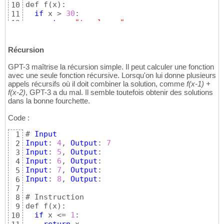
def f
(
x
)
:

10
if
 x > 
30
:

11
return
"too large"
12
else
: 

13
return
 x + 
3
14
Récursion
15
Output
is
 f
(
input
)
16
GPT-3 maîtrise la récursion simple. Il peut calculer une fonction
17
avec une seule fonction récursive. Lorsqu'on lui donne plusieurs
# 
Output
18
appels récursifs où il doit combiner la solution, comme
f(x-1) +
Input
: 
50
, 
Output
19
f(x-2)
, GPT-3 a du mal. Il semble toutefois obtenir des solutions
Input
: 
12
, 
Output
: 
15
20
dans la bonne fourchette.
Input
: 
6457
, 
Output
21
Input
: 
-1
, 
Output
: 
2
22
Code :
Input
: 
31
, 
Output
23
Input
: 
30
, 
Output
: 
33
24
# 
Input
1
Input
: 
4
, 
Output
: 
7
2
Input
: 
5
, 
Output
3
Input
: 
6
, 
Output
4
Input
: 
7
, 
Output
5
Input
: 
8
, 
Output
: 

6
7
# Instruction

8
def f
(
x
)
:

9
if
 x <= 
1
:

10