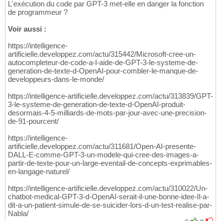
L'exécution du code par GPT-3 met-elle en danger la fonction
de programmeur ?
Voir aussi :
https://intelligence-
artificielle.developpez.com/actu/315442/Microsoft-cree-un-
autocompleteur-de-code-a-l-aide-de-GPT-3-le-systeme-de-
generation-de-texte-d-OpenAI-pour-combler-le-manque-de-
developpeurs-dans-le-monde/
https://intelligence-artificielle.developpez.com/actu/313839/GPT-
3-le-systeme-de-generation-de-texte-d-OpenAI-produit-
desormais-4-5-milliards-de-mots-par-jour-avec-une-precision-
de-91-pourcent/
https://intelligence-
artificielle.developpez.com/actu/311681/Open-AI-presente-
DALL-E-comme-GPT-3-un-modele-qui-cree-des-images-a-
partir-de-texte-pour-un-large-eventail-de-concepts-exprimables-
en-langage-naturel/
https://intelligence-artificielle.developpez.com/actu/310022/Un-
chatbot-medical-GPT-3-d-OpenAI-serait-il-une-bonne-idee-Il-a-
dit-a-un-patient-simule-de-se-suicider-lors-d-un-test-realise-par-
Nabla/