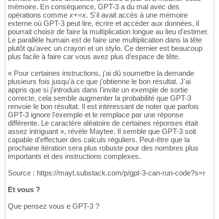
mémoire. En conséquence, GPT-3 a du mal avec des
opérations comme
x+=x
. S'il avait accès à une mémoire
externe où GPT-3 peut lire, écrire et accéder aux données, il
pourrait choisir de faire la multiplication longue au lieu d'estimer.
Le parallèle humain est de faire une multiplication dans la tête
plutôt qu'avec un crayon et un stylo. Ce dernier est beaucoup
plus facile à faire car vous avez plus d'espace de tête.
« Pour certaines instructions, j'ai dû soumettre la demande
plusieurs fois jusqu'à ce que j'obtienne le bon résultat. J'ai
appris que si j'introduis dans l'invite un exemple de sortie
correcte, cela semble augmenter la probabilité que GPT-3
renvoie le bon résultat. Il est intéressant de noter que parfois
GPT-3 ignore l'exemple et le remplace par une réponse
différente. Le caractère aléatoire de certaines réponses était
assez intriguant », révèle Maytee. Il semble que GPT-3 soit
capable d'effectuer des calculs réguliers. Peut-être que la
prochaine itération sera plus robuste pour des nombres plus
importants et des instructions complexes.
Source : https://mayt.substack.com/p/gpt-3-can-run-code?s=r
Et vous ?
Que pensez vous e GPT-3 ?