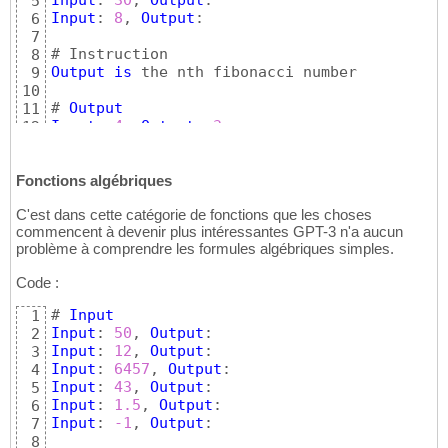
Input
: 
30
, 
Output
5
Input
: 
8
, 
Output
: 

6
7
8
Output
is
 the nth fibonacci number

9
10
# 
Output
11
Input
: 
4
, 
Output
: 
3
12
Input
: 
3
, 
Output
: 
2
13
Input
: 
23
, 
Output
: 
28657
14
Input
: 
30
, 
Output
: 
832040
Fonctions algébriques
15
Input
: 
8
, 
Output
: 
21
16
C'est dans cette catégorie de fonctions que les choses
commencent à devenir plus intéressantes GPT-3 n'a aucun
problème à comprendre les formules algébriques simples.
Code :
# 
Input
1
Input
: 
50
, 
Output
2
Input
: 
12
, 
Output
3
Input
: 
6457
, 
Output
4
Input
: 
43
, 
Output
5
Input
: 
1.5
, 
Output
6
Input
: 
-1
, 
Output
: 

7
8