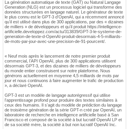
La génération automatique de texte (GAT) ou Natural Langage
Generation (NLG) est un processus logiciel qui transforme des
données structurées en langage naturel. Le générateur de texte
le plus connu est le GPT-3 d'OpenAI, qui a récemment annoncé
qu'il est utilisé dans plus de 300 applications, par des « dizaines
de milliers » de développeurs et qu'il produit https://intelligence-
artificielle.developpez.com/actu/313839/GPT-3-le-systeme-de-
generation-de-texte-d-OpenAI-produit-desormais-4-5-milliards-
de-mots-par-jour-avec-une-precision-de-91-pourcent/.
« Neuf mois après le lancement de notre premier produit
commercial, l'API OpenAI, plus de 300 applications utilisent
désormais GPT-3, et des dizaines de milliers de développeurs
du monde entier construisent sur notre plateforme. Nous
générons actuellement en moyenne 4,5 milliards de mots par
jour et nous continuons à faire augmenter le trafic de production
», a déclaré OpenAI.
GPT-3 est un modèle de langage autorégressif qui utilise
l'apprentissage profond pour produire des textes similaires à
ceux des humains. Il s'agit du modèle de prédiction du langage
de troisième génération de la série GPT-n créé par OpenAI, un
laboratoire de recherche en intelligence artificielle basé à San
Francisco et composé de la société à but lucratif OpenAI LP et
de sa société mère, la société à but non lucratif OpenAI Inc.