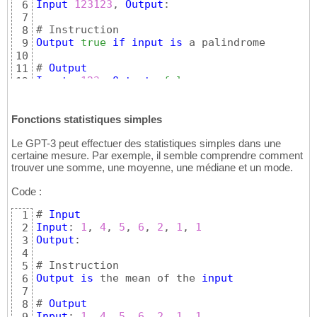
Input
123123
, 
Output
: 

6
7
8
Output
true
if
input
is
 a palindrome

9
10
# 
Output
11
Input
: 
123
, 
Output
: 
false
12
Input
: 
121
, 
Output
: 
true
13
Input
: 
111
, 
Output
: 
true
14
Input
: 
123454321
, 
Output
: 
true
Fonctions statistiques simples
15
Input
123123
, 
Output
: 
false
16
Le GPT-3 peut effectuer des statistiques simples dans une
certaine mesure. Par exemple, il semble comprendre comment
trouver une somme, une moyenne, une médiane et un mode.
Code :
# 
Input
1
Input
: 
1
, 
4
, 
5
, 
6
, 
2
, 
1
, 
1
2
Output
:  

3
4
5
Output
is
 the mean of the 
input
6
7
# 
Output
8
Input
: 
1
, 
4
, 
5
, 
6
, 
2
, 
1
, 
1