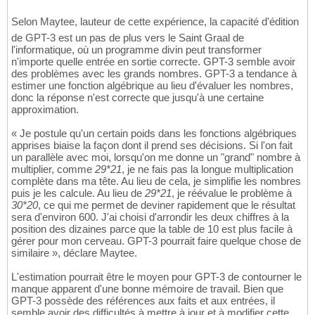
Input
: 
4
, 
10
Output
: 
24
14
Input
: 
5
, 
4
Output
: 
14
(
correct answer 
is
1
15
Selon Maytee, lauteur de cette expérience, la capacité d'édition
Input
: 
6
, 
5
Output
: 
16
16
de GPT-3 est un pas de plus vers le Saint Graal de
Input
: 
8
, 
3
Output
: 
14
17
l'informatique, où un programme divin peut transformer
n'importe quelle entrée en sortie correcte. GPT-3 semble avoir
des problèmes avec les grands nombres. GPT-3 a tendance à
estimer une fonction algébrique au lieu d'évaluer les nombres,
donc la réponse n'est correcte que jusqu'à une certaine
approximation.
« Je postule qu'un certain poids dans les fonctions algébriques
apprises biaise la façon dont il prend ses décisions. Si l'on fait
un parallèle avec moi, lorsqu'on me donne un "grand" nombre à
multiplier, comme
29*21
, je ne fais pas la longue multiplication
complète dans ma tête. Au lieu de cela, je simplifie les nombres
puis je les calcule. Au lieu de
29*21
, je réévalue le problème à
30*20
, ce qui me permet de deviner rapidement que le résultat
sera d'environ 600. J'ai choisi d'arrondir les deux chiffres à la
position des dizaines parce que la table de 10 est plus facile à
gérer pour mon cerveau. GPT-3 pourrait faire quelque chose de
similaire », déclare Maytee.
L'estimation pourrait être le moyen pour GPT-3 de contourner le
manque apparent d'une bonne mémoire de travail. Bien que
GPT-3 possède des références aux faits et aux entrées, il
semble avoir des difficultés à mettre à jour et à modifier cette