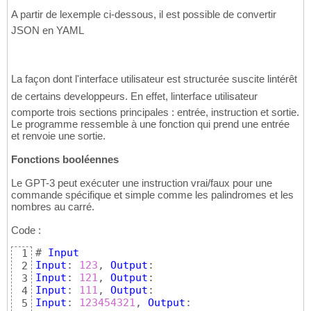
A partir de lexemple ci-dessous, il est possible de convertir
JSON en YAML
La façon dont l'interface utilisateur est structurée suscite lintérêt
de certains developpeurs. En effet, linterface utilisateur
comporte trois sections principales : entrée, instruction et sortie.
Le programme ressemble à une fonction qui prend une entrée
et renvoie une sortie.
Fonctions booléennes
Le GPT-3 peut exécuter une instruction vrai/faux pour une
commande spécifique et simple comme les palindromes et les
nombres au carré.
Code :
# 
Input
1
Input
: 
123
, 
Output
2
Input
: 
121
, 
Output
3
Input
: 
111
, 
Output
4
Input
: 
123454321
, 
Output
5