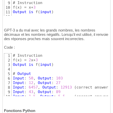
# Instruction

9
f
(
x
)
 = x+
3
10
Output
is
 f
(
input
)
11
12
# 
Output
13
Input
: 
50
, 
Output
: 
53
14
Input
: 
12
, 
Output
: 
15
GPT-3 a du mal avec les grands nombres, les nombres
15
décimaux et les nombres négatifs. Lorsqu'il est utilisé, il renvoie
Input
: 
6457
, 
Output
: 
6460
16
des réponses proches mais souvent incorrectes.
Input
: 
43
, 
Output
: 
46
17
Input
: 
1.5
, 
Output
: 
4.5
18
Code :
Input
: 
-1
, 
Output
: 
2
19
# Instruction

1
f
(
x
)
 = 
2
x+
3
2
Output
is
 f
(
input
)
3
4
# 
Output
5
Input
: 
50
, 
Output
: 
103
6
Input
: 
12
, 
Output
: 
27
7
Input
: 
6457
, 
Output
: 
12913
(
correct answer 
i
8
Input
: 
43
, 
Output
: 
89
9
Input
: 
1.5
, 
Output
: 
5.5
(
correct answer 
i
10
Input
: 
-1
, 
Output
: 
-3
(
correct answer 
i
11
Fonctions Python