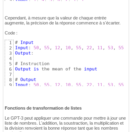
9
Output
: 
2.28571428571
10
Cependant, à mesure que la valeur de chaque entrée
augmente, la précision de la réponse commence à s'écarter.
Code :
# 
Input
1
Input
: 
50
, 
55
, 
12
, 
10
, 
55
, 
22
, 
11
, 
53
, 
55
2
Output
: 

3
4
5
Output
is
 the mean of the 
input
6
7
# 
Output
8
Input
: 
50
, 
55
, 
12
, 
10
, 
55
, 
22
, 
11
, 
53
, 
55
9
Output
: 
35.55555555555556
(
correct answer 
is
10
Fonctions de transformation de listes
Le GPT-3 peut appliquer une commande pour mettre à jour une
liste de nombres. L'addition, la soustraction, la multiplication et
la division renvoient la bonne réponse tant que les nombres