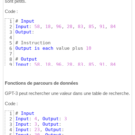
sont petits.
Code :
# 
Input
1
Input
: 
58
, 
18
, 
96
, 
28
, 
83
, 
85
, 
91
, 
84
2
Output
: 

3
4
5
Output
is
each
 value plus 
10
6
7
# 
Output
8
Input
: 
58
, 
18
, 
96
, 
28
, 
83
, 
85
, 
91
, 
84
9
Output
: 
68
, 
28
, 
106
, 
38
, 
93
, 
95
, 
101
, 
94
10
Fonctions de parcours de données
GPT-3 peut rechercher une valeur dans une table de recherche.
Code :
# 
Input
1
Input
: 
4
, 
Output
: 
3
2
Input
: 
3
, 
Output
3
Input
: 
23
, 
Output
4