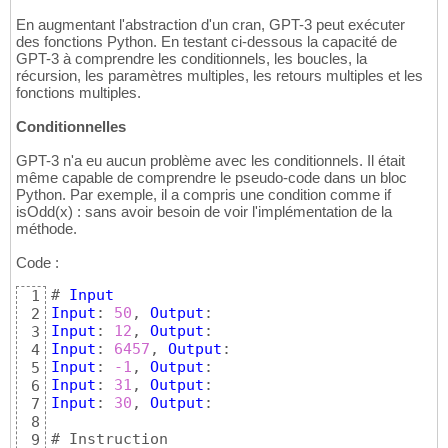
En augmentant l'abstraction d'un cran, GPT-3 peut exécuter
des fonctions Python. En testant ci-dessous la capacité de
GPT-3 à comprendre les conditionnels, les boucles, la
récursion, les paramètres multiples, les retours multiples et les
fonctions multiples.
Conditionnelles
GPT-3 n'a eu aucun problème avec les conditionnels. Il était
même capable de comprendre le pseudo-code dans un bloc
Python. Par exemple, il a compris une condition comme if
isOdd(x) : sans avoir besoin de voir l'implémentation de la
méthode.
Code :
# 
Input
1
Input
: 
50
, 
Output
2
Input
: 
12
, 
Output
3
Input
: 
6457
, 
Output
4
Input
: 
-1
, 
Output
5
Input
: 
31
, 
Output
6
Input
: 
30
, 
Output
: 

7
8
# Instruction

9