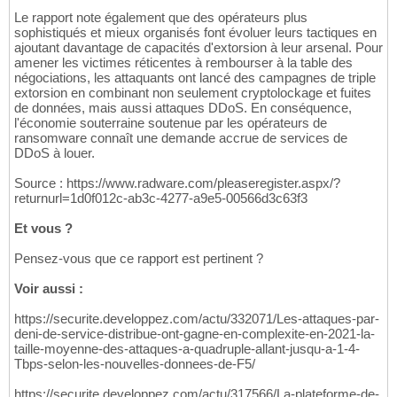
Le rapport note également que des opérateurs plus
sophistiqués et mieux organisés font évoluer leurs tactiques en
ajoutant davantage de capacités d'extorsion à leur arsenal. Pour
amener les victimes réticentes à rembourser à la table des
négociations, les attaquants ont lancé des campagnes de triple
extorsion en combinant non seulement cryptolockage et fuites
de données, mais aussi attaques DDoS. En conséquence,
l'économie souterraine soutenue par les opérateurs de
ransomware connaît une demande accrue de services de
DDoS à louer.
Source : https://www.radware.com/pleaseregister.aspx/?
returnurl=1d0f012c-ab3c-4277-a9e5-00566d3c63f3
Et vous ?
Pensez-vous que ce rapport est pertinent ?
Voir aussi :
https://securite.developpez.com/actu/332071/Les-attaques-par-
deni-de-service-distribue-ont-gagne-en-complexite-en-2021-la-
taille-moyenne-des-attaques-a-quadruple-allant-jusqu-a-1-4-
Tbps-selon-les-nouvelles-donnees-de-F5/
https://securite.developpez.com/actu/317566/La-plateforme-de-