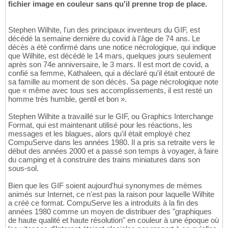
fichier image en couleur sans qu'il prenne trop de place.
Stephen Wilhite, l'un des principaux inventeurs du GIF, est
décédé la semaine dernière du covid à l'âge de 74 ans. Le
décès a été confirmé dans une notice nécrologique, qui indique
que Wilhite, est décédé le 14 mars, quelques jours seulement
après son 74e anniversaire, le 3 mars. Il est mort de covid, a
confié sa femme, Kathaleen, qui a déclaré qu'il était entouré de
sa famille au moment de son décès. Sa page nécrologique note
que « même avec tous ses accomplissements, il est resté un
homme très humble, gentil et bon ».
Stephen Wilhite a travaillé sur le GIF, ou Graphics Interchange
Format, qui est maintenant utilisé pour les réactions, les
messages et les blagues, alors qu'il était employé chez
CompuServe dans les années 1980. Il a pris sa retraite vers le
début des années 2000 et a passé son temps à voyager, à faire
du camping et à construire des trains miniatures dans son
sous-sol.
Bien que les GIF soient aujourd'hui synonymes de mèmes
animés sur Internet, ce n'est pas la raison pour laquelle Wilhite
a créé ce format. CompuServe les a introduits à la fin des
années 1980 comme un moyen de distribuer des "graphiques
de haute qualité et haute résolution" en couleur à une époque où