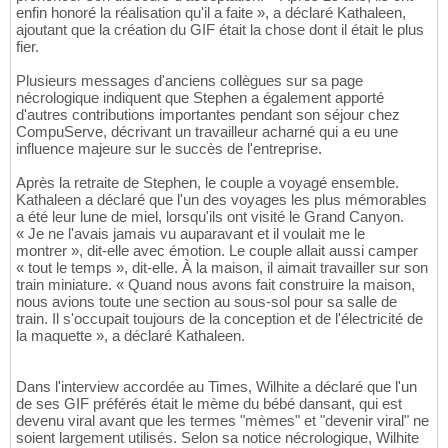
enfin honoré la réalisation qu'il a faite », a déclaré Kathaleen,
ajoutant que la création du GIF était la chose dont il était le plus
fier.
Plusieurs messages d'anciens collègues sur sa page
nécrologique indiquent que Stephen a également apporté
d'autres contributions importantes pendant son séjour chez
CompuServe, décrivant un travailleur acharné qui a eu une
influence majeure sur le succès de l'entreprise.
Après la retraite de Stephen, le couple a voyagé ensemble.
Kathaleen a déclaré que l'un des voyages les plus mémorables
a été leur lune de miel, lorsqu'ils ont visité le Grand Canyon.
« Je ne l'avais jamais vu auparavant et il voulait me le
montrer », dit-elle avec émotion. Le couple allait aussi camper
« tout le temps », dit-elle. À la maison, il aimait travailler sur son
train miniature. « Quand nous avons fait construire la maison,
nous avions toute une section au sous-sol pour sa salle de
train. Il s'occupait toujours de la conception et de l'électricité de
la maquette », a déclaré Kathaleen.
Dans l'interview accordée au Times, Wilhite a déclaré que l'un
de ses GIF préférés était le mème du bébé dansant, qui est
devenu viral avant que les termes "mèmes" et "devenir viral" ne
soient largement utilisés. Selon sa notice nécrologique, Wilhite