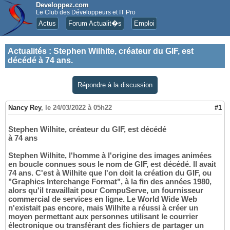
Developpez.com
Le Club des Développeurs et IT Pro
Actus
Forum Actualit�s
Emploi
Actualités
:
Stephen Wilhite, créateur du GIF, est
décédé à 74 ans.
Répondre à la discussion
Nancy Rey
,
le 24/03/2022 à 05h22
#1
Stephen Wilhite, créateur du GIF, est décédé
à 74 ans
Stephen Wilhite, l'homme à l'origine des images animées
en boucle connues sous le nom de GIF, est décédé. Il avait
74 ans. C'est à Wilhite que l'on doit la création du GIF, ou
"Graphics Interchange Format", à la fin des années 1980,
alors qu'il travaillait pour CompuServe, un fournisseur
commercial de services en ligne. Le World Wide Web
n'existait pas encore, mais Wilhite a réussi à créer un
moyen permettant aux personnes utilisant le courrier
électronique ou transférant des fichiers de partager un