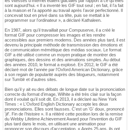
les vitesses d'Internet étaient glaciales par rapport à ce qu'elles
sont aujourd'hui. « Il a inventé les GIF tout seul ; en fait, il l'a fait
à la maison et l'a apporté au travail après l'avoir perfectionné. Il
concevait tout en privé dans sa tête, puis se mettait à le
programmer sur l'ordinateur », a déclaré Kathaleen.
En 1987, alors qu'il travaillait pour Compuserve, il a créé le
format GIF pour compresser les images et les rendre
accessibles aux premiers modems. Des années plus tard, il est
devenu la principale méthode de transmission des émotions et
de communication mémétique des médias sociaux. Le format
GIF a été utilisé comme un moyen pratique de montrer des
graphiques, des dessins et des animations simples. Au début
des années 2010, le format a explosé. En 2012, le GIF a été
déclaré mot de l'année par l'Oxford American Dictionary, grâce
à son regain de popularité auprès des blogueurs, notamment
sur Tumblr et d'autres sites.
Bien qu'il y ait eu des débats de longue date sur la prononciation
correcte du format d'image, Wilhite a été très clair sur la façon
dont il voulait qu'il soit dit. En 2013, il a déclaré au New York
Times : « L'Oxford English Dictionary accepte les deux
prononciations. Elles sont fausses. C'est un 'G' doux, prononcé
'jif'. Fin de l'histoire ». Il a réitéré cette position lors de la remise
du Webby Lifetime Achievement Award pour l'invention du GIF
plus tard dans le mois, en utilisant une animation pour
prononcer son discours d'acceptation. « Après 25 ans, ils ont