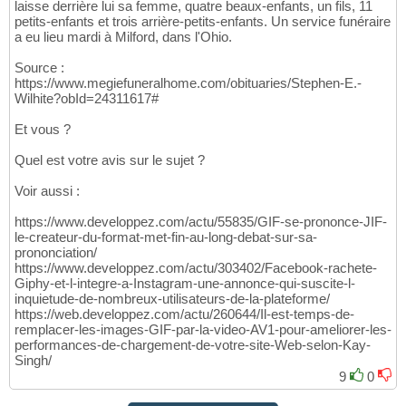
laisse derrière lui sa femme, quatre beaux-enfants, un fils, 11
petits-enfants et trois arrière-petits-enfants. Un service funéraire
a eu lieu mardi à Milford, dans l'Ohio.
Source :
https://www.megiefuneralhome.com/obituaries/Stephen-E.-
Wilhite?obId=24311617#
Et vous ?
Quel est votre avis sur le sujet ?
Voir aussi :
https://www.developpez.com/actu/55835/GIF-se-prononce-JIF-
le-createur-du-format-met-fin-au-long-debat-sur-sa-
prononciation/
https://www.developpez.com/actu/303402/Facebook-rachete-
Giphy-et-l-integre-a-Instagram-une-annonce-qui-suscite-l-
inquietude-de-nombreux-utilisateurs-de-la-plateforme/
https://web.developpez.com/actu/260644/Il-est-temps-de-
remplacer-les-images-GIF-par-la-video-AV1-pour-ameliorer-les-
performances-de-chargement-de-votre-site-Web-selon-Kay-
Singh/
9
0