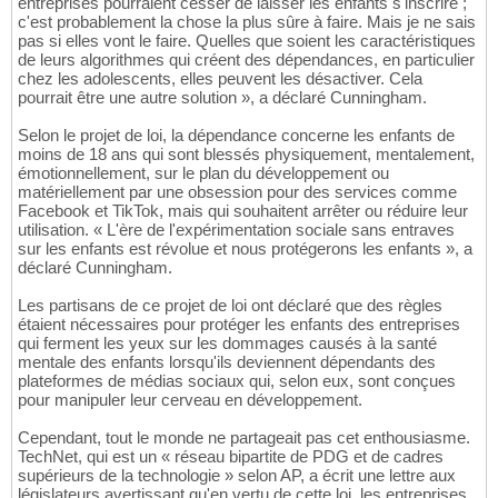
entreprises pourraient cesser de laisser les enfants s'inscrire ;
c'est probablement la chose la plus sûre à faire. Mais je ne sais
pas si elles vont le faire. Quelles que soient les caractéristiques
de leurs algorithmes qui créent des dépendances, en particulier
chez les adolescents, elles peuvent les désactiver. Cela
pourrait être une autre solution », a déclaré Cunningham.
Selon le projet de loi, la dépendance concerne les enfants de
moins de 18 ans qui sont blessés physiquement, mentalement,
émotionnellement, sur le plan du développement ou
matériellement par une obsession pour des services comme
Facebook et TikTok, mais qui souhaitent arrêter ou réduire leur
utilisation. « L'ère de l'expérimentation sociale sans entraves
sur les enfants est révolue et nous protégerons les enfants », a
déclaré Cunningham.
Les partisans de ce projet de loi ont déclaré que des règles
étaient nécessaires pour protéger les enfants des entreprises
qui ferment les yeux sur les dommages causés à la santé
mentale des enfants lorsqu'ils deviennent dépendants des
plateformes de médias sociaux qui, selon eux, sont conçues
pour manipuler leur cerveau en développement.
Cependant, tout le monde ne partageait pas cet enthousiasme.
TechNet, qui est un « réseau bipartite de PDG et de cadres
supérieurs de la technologie » selon AP, a écrit une lettre aux
législateurs avertissant qu'en vertu de cette loi, les entreprises