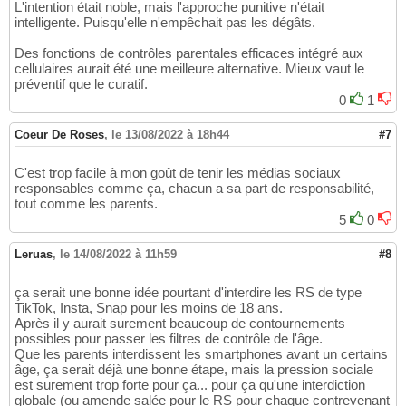
L'intention était noble, mais l'approche punitive n'était
intelligente. Puisqu'elle n'empêchait pas les dégâts.
Des fonctions de contrôles parentales efficaces intégré aux
cellulaires aurait été une meilleure alternative. Mieux vaut le
préventif que le curatif.
0
1
Coeur De Roses
,
le 13/08/2022 à 18h44
#7
C'est trop facile à mon goût de tenir les médias sociaux
responsables comme ça, chacun a sa part de responsabilité,
tout comme les parents.
5
0
Leruas
,
le 14/08/2022 à 11h59
#8
ça serait une bonne idée pourtant d'interdire les RS de type
TikTok, Insta, Snap pour les moins de 18 ans.
Après il y aurait surement beaucoup de contournements
possibles pour passer les filtres de contrôle de l'âge.
Que les parents interdissent les smartphones avant un certains
âge, ça serait déjà une bonne étape, mais la pression sociale
est surement trop forte pour ça... pour ça qu'une interdiction
globale (ou amende salée pour le RS pour chaque contrevenant