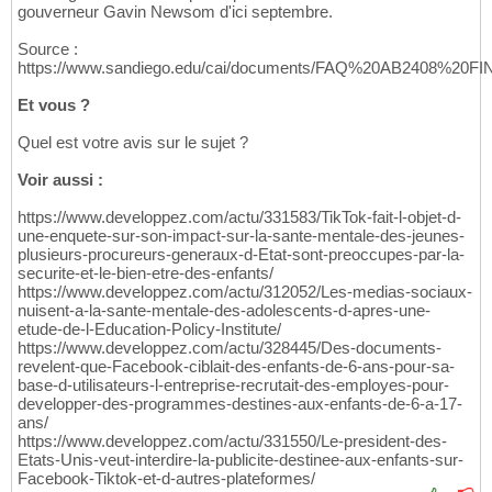
gouverneur Gavin Newsom d'ici septembre.
Source :
https://www.sandiego.edu/cai/documents/FAQ%20AB2408%20FI
Et vous ?
Quel est votre avis sur le sujet ?
Voir aussi :
https://www.developpez.com/actu/331583/TikTok-fait-l-objet-d-
une-enquete-sur-son-impact-sur-la-sante-mentale-des-jeunes-
plusieurs-procureurs-generaux-d-Etat-sont-preoccupes-par-la-
securite-et-le-bien-etre-des-enfants/
https://www.developpez.com/actu/312052/Les-medias-sociaux-
nuisent-a-la-sante-mentale-des-adolescents-d-apres-une-
etude-de-l-Education-Policy-Institute/
https://www.developpez.com/actu/328445/Des-documents-
revelent-que-Facebook-ciblait-des-enfants-de-6-ans-pour-sa-
base-d-utilisateurs-l-entreprise-recrutait-des-employes-pour-
developper-des-programmes-destines-aux-enfants-de-6-a-17-
ans/
https://www.developpez.com/actu/331550/Le-president-des-
Etats-Unis-veut-interdire-la-publicite-destinee-aux-enfants-sur-
Facebook-Tiktok-et-d-autres-plateformes/