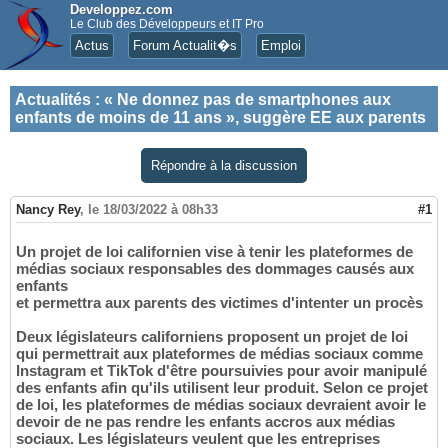
Developpez.com
Le Club des Développeurs et IT Pro
Actus
Forum Actualit�s
Emploi
Actualités
:
« Ne donnez pas de smartphones aux
enfants de moins de 11 ans », suggère EE aux parents
Répondre à la discussion
Nancy Rey
,
le 18/03/2022 à 08h33
#1
Un projet de loi californien vise à tenir les plateformes de
médias sociaux responsables des dommages causés aux
enfants
et permettra aux parents des victimes d'intenter un procès
Deux législateurs californiens proposent un projet de loi
qui permettrait aux plateformes de médias sociaux comme
Instagram et TikTok d'être poursuivies pour avoir manipulé
des enfants afin qu'ils utilisent leur produit. Selon ce projet
de loi, les plateformes de médias sociaux devraient avoir le
devoir de ne pas rendre les enfants accros aux médias
sociaux. Les législateurs veulent que les entreprises