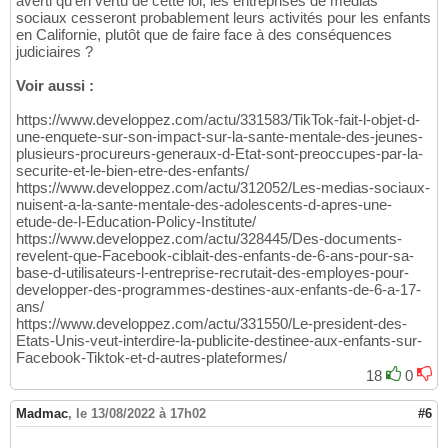
averti qu'en vertu de cette loi, les entreprises de médias
sociaux cesseront probablement leurs activités pour les enfants
en Californie, plutôt que de faire face à des conséquences
judiciaires ?
Voir aussi :
https://www.developpez.com/actu/331583/TikTok-fait-l-objet-d-
une-enquete-sur-son-impact-sur-la-sante-mentale-des-jeunes-
plusieurs-procureurs-generaux-d-Etat-sont-preoccupes-par-la-
securite-et-le-bien-etre-des-enfants/
https://www.developpez.com/actu/312052/Les-medias-sociaux-
nuisent-a-la-sante-mentale-des-adolescents-d-apres-une-
etude-de-l-Education-Policy-Institute/
https://www.developpez.com/actu/328445/Des-documents-
revelent-que-Facebook-ciblait-des-enfants-de-6-ans-pour-sa-
base-d-utilisateurs-l-entreprise-recrutait-des-employes-pour-
developper-des-programmes-destines-aux-enfants-de-6-a-17-
ans/
https://www.developpez.com/actu/331550/Le-president-des-
Etats-Unis-veut-interdire-la-publicite-destinee-aux-enfants-sur-
Facebook-Tiktok-et-d-autres-plateformes/
18
0
Madmac
,
le 13/08/2022 à 17h02
#6