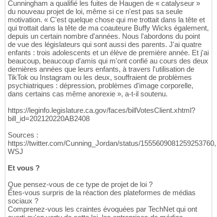
Cunningham a qualifié les fuites de Haugen de « catalyseur »
du nouveau projet de loi, même si ce n'est pas sa seule
motivation. « C'est quelque chose qui me trottait dans la tête et
qui trottait dans la tête de ma coauteure Buffy Wicks également,
depuis un certain nombre d'années. Nous l'abordons du point
de vue des législateurs qui sont aussi des parents. J'ai quatre
enfants : trois adolescents et un élève de première année. Et j'ai
beaucoup, beaucoup d'amis qui m'ont confié au cours des deux
dernières années que leurs enfants, à travers l'utilisation de
TikTok ou Instagram ou les deux, souffraient de problèmes
psychiatriques : dépression, problèmes d'image corporelle,
dans certains cas même anorexie », a-t-il soutenu.
https://leginfo.legislature.ca.gov/faces/billVotesClient.xhtml?
bill_id=202120220AB2408
Sources :
https://twitter.com/Cunning_Jordan/status/1555609081259253760,
WSJ
Et vous ?
Que pensez-vous de ce type de projet de loi ?
Êtes-vous surpris de la réaction des plateformes de médias
sociaux ?
Comprenez-vous les craintes évoquées par TechNet qui ont