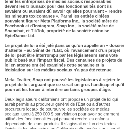
tenir les entreprises de médias sociaux responsables
devant les tribunaux pour des fonctionnalités dont ils
savaient ou auraient dû savoir qu'elles pourraient « rendre
les mineurs toxicomanes ». Parmi les entités ciblées
pouvaient figurer Meta Platforms Inc., la société mère de
Facebook et d'Instagram, Snap Inc., la société mère de
Snapchat, et TikTok, propriété de la société chinoise
ByteDance Ltd.
Le projet de loi a été jeté dans ce qu'on appelle un « dossier
d'attente » au Sénat de l'État, où l'avancement d'un projet
de loi peut être interrompu par les législateurs sans vote
public basé sur l'impact fiscal. Des centaines de projets de
loi en attente ont été examinés cette semaine et la
législation sur les médias sociaux n'a pas été retenue.
Meta, Twitter, Snap ont poussé les législateurs à rejeter le
projet de loi, arguant que ce serait un gros handicap et qu'il
pourrait les forcer à interdire certains groupes d'âge.
Deux législateurs californiens ont proposé un projet de loi qui
aurait permis au procureur général de l'État ou à d'autres
procureurs locaux de poursuivre les sociétés de médias
sociaux jusqu'à 250 000 $ par violation pour avoir sciemment
utilisé des fonctionnalités qui peuvent rendre les enfants
dépendants de leurs produits. Il s'agissait de l'un des textes
législatifs les plus suivis en Californie cette année, car il aurait