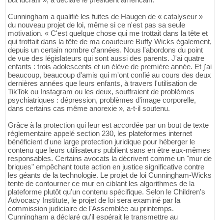
Cunningham a qualifié les fuites de Haugen de « catalyseur »
du nouveau projet de loi, même si ce n'est pas sa seule
motivation. « C'est quelque chose qui me trottait dans la tête et
qui trottait dans la tête de ma coauteure Buffy Wicks également,
depuis un certain nombre d'années. Nous l'abordons du point
de vue des législateurs qui sont aussi des parents. J'ai quatre
enfants : trois adolescents et un élève de première année. Et j'ai
beaucoup, beaucoup d'amis qui m'ont confié au cours des deux
dernières années que leurs enfants, à travers l'utilisation de
TikTok ou Instagram ou les deux, souffraient de problèmes
psychiatriques : dépression, problèmes d'image corporelle,
dans certains cas même anorexie », a-t-il soutenu.
Grâce à la protection qui leur est accordée par un bout de texte
réglementaire appelé section 230, les plateformes internet
bénéficient d'une large protection juridique pour héberger le
contenu que leurs utilisateurs publient sans en être eux-mêmes
responsables. Certains avocats la décrivent comme un "mur de
briques" empêchant toute action en justice significative contre
les géants de la technologie. Le projet de loi Cunningham-Wicks
tente de contourner ce mur en ciblant les algorithmes de la
plateforme plutôt qu'un contenu spécifique. Selon le Children's
Advocacy Institute, le projet de loi sera examiné par la
commission judiciaire de l'Assemblée au printemps.
Cunningham a déclaré qu'il espérait le transmettre au