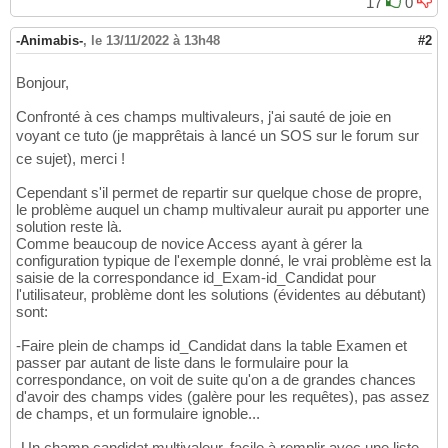
17
0
-Animabis-
,
le 13/11/2022 à 13h48
#2
Bonjour,
Confronté à ces champs multivaleurs, j'ai sauté de joie en
voyant ce tuto (je mapprêtais à lancé un SOS sur le forum sur
ce sujet), merci !
Cependant s'il permet de repartir sur quelque chose de propre,
le problème auquel un champ multivaleur aurait pu apporter une
solution reste là.
Comme beaucoup de novice Access ayant à gérer la
configuration typique de l'exemple donné, le vrai problème est la
saisie de la correspondance id_Exam-id_Candidat pour
l'utilisateur, problème dont les solutions (évidentes au débutant)
sont:
-Faire plein de champs id_Candidat dans la table Examen et
passer par autant de liste dans le formulaire pour la
correspondance, on voit de suite qu'on a de grandes chances
d'avoir des champs vides (galère pour les requêtes), pas assez
de champs, et un formulaire ignoble...
-Un champ candidat multivaleur, facile à remplir avec une liste