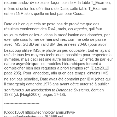
recommandez d« exploser façon puzzle » la table T_Examen,
même si selon les définitions de Date, cette table T_Examen
est en 1NF, alors quelle ne lest pas pour Codd...
Date dit bien que cela ne pose pas de problème que des
résultats contiennent des RVA, mais,
bis repetita
, quil faut
toujours éviter celles-ci dans la modélisation des données, par
exemple sous forme de
hiérarchies
, comme cela se passe
avec IMS, SGBD amiral dIBM des années 70-80 (pour avoir
beaucoup utilisé IMS, je plaide un peu coupable , tout en ayant
usé de tous les moyens techniques possibles pour respecter la
symétrie, mais ceci est une autre histoire...) En effet, de par leur
nature
asymétrique
, les modèles hiérarchiques forcent à
complexifier bien des requêtes a priori simples (cf. [Date2012]
page 295). Pour lanecdote, afin quen ces temps lointains IMS
ne soit pas pénalisé, Date avait été contraint par IBM (chez qui
il émargeait) dattendre 1975 ans avant dêtre autorisé à publier
son fameux
An Introduction to Database Systems
, écrit en
1972 (cf. [Haigh2007], pages 17-18).
---------------------------
[Codd1969]
https://technology.amis.nl/wp-
content/uploads/images/RJ599.pdf
.