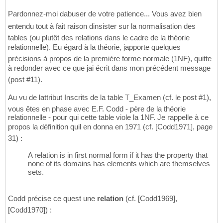
Pardonnez-moi dabuser de votre patience... Vous avez bien
entendu tout à fait raison dinsister sur la normalisation des
tables (ou plutôt des relations dans le cadre de la théorie
relationnelle). Eu égard à la théorie, japporte quelques
précisions à propos de la première forme normale (1NF), quitte
à redonder avec ce que jai écrit dans mon précédent message
(post #11).
Au vu de lattribut Inscrits de la table T_Examen (cf. le post #1),
vous êtes en phase avec E.F. Codd - père de la théorie
relationnelle - pour qui cette table viole la 1NF. Je rappelle à ce
propos la définition quil en donna en 1971 (cf. [Codd1971], page
31) :
A relation is in first normal form if it has the property that
none of its domains has elements which are themselves
sets.
Codd précise ce quest une
relation
(cf. [Codd1969],
[Codd1970]) :