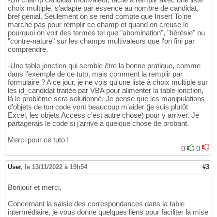
choix multiple, s'adapte par essence au nombre de candidat,
bref génial. Seulement on se rend compte que Insert To ne
marche pas pour remplir ce champ et quand on creuse le
pourquoi on voit des termes tel que "abomination", "hérésie" ou
"contre-nature" sur les champs multivaleurs que l'on fini par
comprendre.
-Une table jonction qui semble être la bonne pratique, comme
dans l'exemple de ce tuto, mais comment la remplir par
formulaire ? A ce jour, je ne vois qu'une liste à choix multiple sur
les id_candidat traitée par VBA pour alimenter la table jonction,
là le problème sera solutionné. Je pense que les manipulations
d'objets de ton code vont beaucoup m'aider (je suis plutôt
Excel, les objets Access c'est autre chose) pour y arriver. Je
partagerais le code si j'arrive à quelque chose de probant.
Merci pour ce tuto !
0
0
User
,
le 13/11/2022 à 19h54
#3
Bonjour et merci,
Concernant la saisie des correspondances dans la table
intermédiaire, je vous donne quelques liens pour faciliter la mise