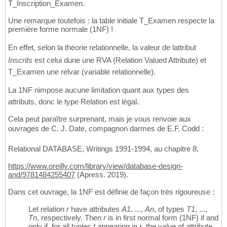
T_Inscription_Examen.
Une remarque toutefois : la table initiale T_Examen respecte la
première forme normale (1NF) !
En effet, selon la théorie relationnelle, la valeur de lattribut
Inscrits
est celui dune une RVA (Relation Valued Attribute) et
T_Examen une relvar (variable relationnelle).
La 1NF nimpose aucune limitation quant aux types des
attributs, donc le type Relation est légal.
Cela peut paraître surprenant, mais je vous renvoie aux
ouvrages de C. J. Date, compagnon darmes de E.F. Codd :
Relational DATABASE, Writings 1991-1994, au chapitre 8,
https://www.oreilly.com/library/view/database-design-
and/9781484255407
(Apress. 2019).
Dans cet ouvrage, la 1NF est définie de façon très rigoureuse :
Let relation
r
have attributes
A1
, ...,
An
, of types
T1
, ...,
Tn
, respectively. Then
r
is in first normal form (1NF) if and
only if, for all tuples
t
appearing in
r
, the value of attribute