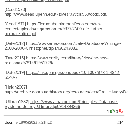
[Codd1970]
http://www.seas.upenn.edu/~zives/03f/cis550/codd.pdf
.
[Codd1971]
https://forum.thethirdmanifesto.com/wp-
content/uploads/asgarosforum/987737/00-efc-further-
normalization.pdf
.
[Date2012]
https://www.amazon.com/Date-Database-Writings-
2000-2006-Christopher/dp/1430243082
.
[Date2015]
https://www.oreilly.com/library/view/the-new-
relational/9781491951729/
.
[Date2019]
https://link.springer.com/book/10.1007/978-1-4842-
5540-7
.
[Haigh2007]
https://archive.computerhistory.org/resources/text/Oral_History
[Ullman1982]
https://www.amazon.com/Principles-Database-
Systems-Jeffrey-Ullman/dp/0914894366
1
0
User
,
le 18/05/2023 à 21h12
#14