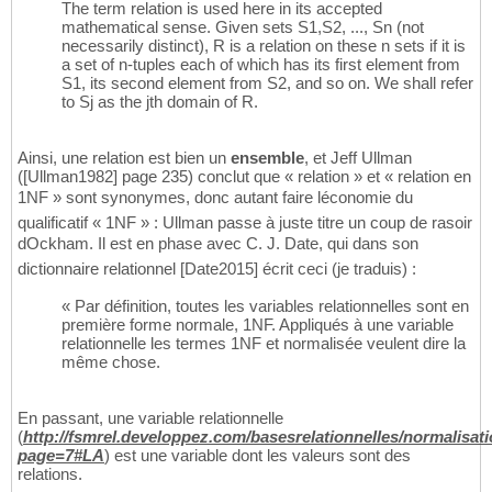
The term relation is used here in its accepted
mathematical sense. Given sets S1,S2, ..., Sn (not
necessarily distinct), R is a relation on these n sets if it is
a set of n-tuples each of which has its first element from
S1, its second element from S2, and so on. We shall refer
to Sj as the jth domain of R.
Ainsi, une relation est bien un
ensemble
, et Jeff Ullman
([Ullman1982] page 235) conclut que « relation » et « relation en
1NF » sont synonymes, donc autant faire léconomie du
qualificatif « 1NF » : Ullman passe à juste titre un coup de rasoir
dOckham. Il est en phase avec C. J. Date, qui dans son
dictionnaire relationnel [Date2015] écrit ceci (je traduis) :
« Par définition, toutes les variables relationnelles sont en
première forme normale, 1NF. Appliqués à une variable
relationnelle les termes 1NF et normalisée veulent dire la
même chose.
En passant, une variable relationnelle
(
http://fsmrel.developpez.com/basesrelationnelles/normalisati
page=7#LA
) est une variable dont les valeurs sont des
relations.