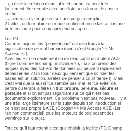
...ça évite la création d'une table et surtout ça peut très
facilement être remplie avec une liste sous forme de case à
cocher...
...J'aimerais éviter que ce soit une purge à remplir...
2 tables, un formulaire en mode continu et on ne laisse pas une
belle enclume pour ceux qui viendront après.
Les PJ :
Comme toujours les "peuvent pas" ont déjà trouvé la
signification de ce mot barbare (sinon c'est Google >> Ms
Access PJ).
Avec les PJ non seulement on se rend captif du moteur ACE
(bigre ! comme le champ multivalué ?!), mais on prend des
risques avec des fichiers de données qui peuvent rapidement
dépasser les 2 Go (pour ceux qui pensent que scinder les
bases est un solution, arrêtez de penser à court terme !). Mais
c'est vrai que là aussi "ça semble pas mal" et "ça évite" de
perdre du temps à faire un truc
propre, perenne, sécure et
portable
et si on est pas regardant sur ce qui n'est pas
documenté explicitement. Ce problème n'est pas nouveau, il y a
une très large littérature sur le sujet depuis son introduction et
ce n'est pas propre à ACE (Google>>> Ms Access ACE -1er
lien non commercial) tous les moteurs de bdd posent des
warnings sur le sujet.
Tout ce qu'il faut retenir c'est que choisir la facilité (PJ, Champ