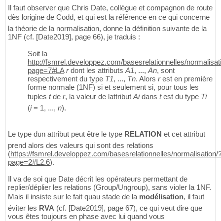
Il faut observer que Chris Date, collègue et compagnon de route
dès lorigine de Codd, et qui est la référence en ce qui concerne
la théorie de la normalisation, donne la définition suivante de la
1NF (cf. [Date2019], page 66), je traduis :
Soit la
http://fsmrel.developpez.com/basesrelationnelles/normalisat
page=7#LA
r
dont les attributs
A1
, ...,
An
, sont
respectivement du type
T1
, ...,
Tn
. Alors
r
est en première
forme normale (1NF) si et seulement si, pour tous les
tuples
t
de
r
, la valeur de lattribut
Ai
dans
t
est du type
Ti
(
i
= 1, ...,
n
).
Le type dun attribut peut être le type
RELATION
et cet attribut
prend alors des valeurs qui sont des relations
(
https://fsmrel.developpez.com/basesrelationnelles/normalisation/
page=2#L2.6
).
Il va de soi que Date décrit les opérateurs permettant de
replier/déplier les relations (Group/Ungroup), sans violer la 1NF.
Mais il insiste sur le fait quau stade de la
modélisation
, il faut
éviter les
RVA
(cf. [Date2019], page 67), ce qui veut dire que
vous êtes toujours en phase avec lui quand vous