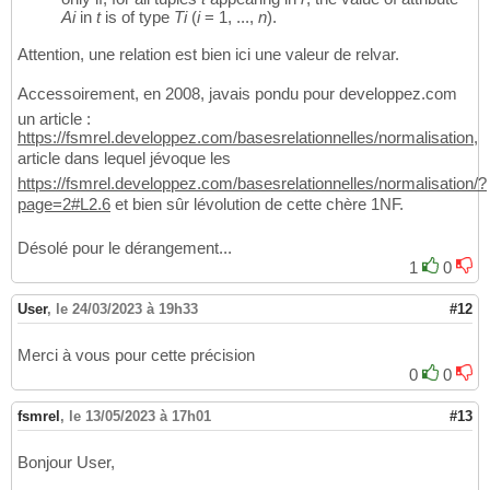
Ai
in
t
is of type
Ti
(
i
= 1, ...,
n
).
Attention, une relation est bien ici une valeur de relvar.
Accessoirement, en 2008, javais pondu pour developpez.com
un article :
https://fsmrel.developpez.com/basesrelationnelles/normalisation
,
article dans lequel jévoque les
https://fsmrel.developpez.com/basesrelationnelles/normalisation/?
page=2#L2.6
et bien sûr lévolution de cette chère 1NF.
Désolé pour le dérangement...
1
0
User
,
le 24/03/2023 à 19h33
#12
Merci à vous pour cette précision
0
0
fsmrel
,
le 13/05/2023 à 17h01
#13
Bonjour User,