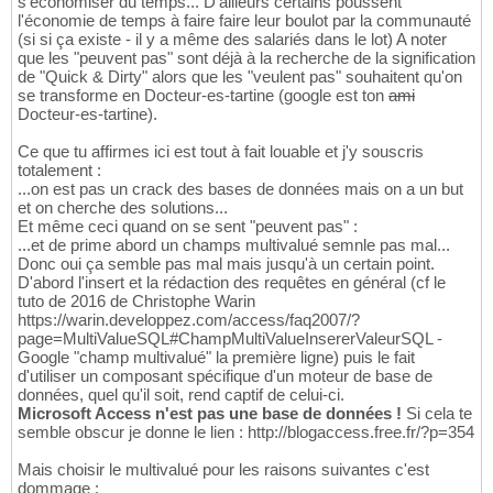
s'économiser du temps... D'ailleurs certains poussent
l'économie de temps à faire faire leur boulot par la communauté
(si si ça existe - il y a même des salariés dans le lot) A noter
que les "peuvent pas" sont déjà à la recherche de la signification
de "Quick & Dirty" alors que les "veulent pas" souhaitent qu'on
se transforme en Docteur-es-tartine (google est ton
ami
Docteur-es-tartine).
Ce que tu affirmes ici est tout à fait louable et j'y souscris
totalement :
...on est pas un crack des bases de données mais on a un but
et on cherche des solutions...
Et même ceci quand on se sent "peuvent pas" :
...et de prime abord un champs multivalué semnle pas mal...
Donc oui ça semble pas mal mais jusqu'à un certain point.
D'abord l'insert et la rédaction des requêtes en général (cf le
tuto de 2016 de Christophe Warin
https://warin.developpez.com/access/faq2007/?
page=MultiValueSQL#ChampMultiValueInsererValeurSQL -
Google "champ multivalué" la première ligne) puis le fait
d'utiliser un composant spécifique d'un moteur de base de
données, quel qu'il soit, rend captif de celui-ci.
Microsoft Access n'est pas une base de données !
Si cela te
semble obscur je donne le lien : http://blogaccess.free.fr/?p=354
Mais choisir le multivalué pour les raisons suivantes c'est
dommage :