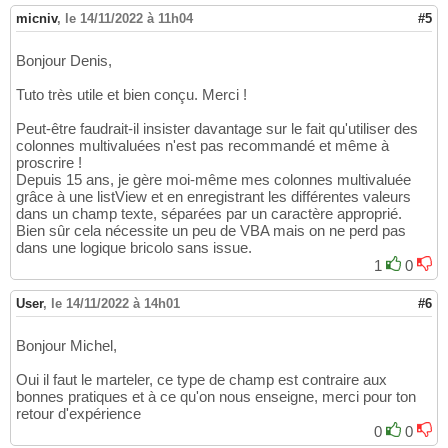
micniv
,
le 14/11/2022 à 11h04
#5
Bonjour Denis,
Tuto très utile et bien conçu. Merci !
Peut-être faudrait-il insister davantage sur le fait qu'utiliser des
colonnes multivaluées n'est pas recommandé et même à
proscrire !
Depuis 15 ans, je gère moi-même mes colonnes multivaluée
grâce à une listView et en enregistrant les différentes valeurs
dans un champ texte, séparées par un caractère approprié.
Bien sûr cela nécessite un peu de VBA mais on ne perd pas
dans une logique bricolo sans issue.
1
0
User
,
le 14/11/2022 à 14h01
#6
Bonjour Michel,
Oui il faut le marteler, ce type de champ est contraire aux
bonnes pratiques et à ce qu'on nous enseigne, merci pour ton
retour d'expérience
0
0