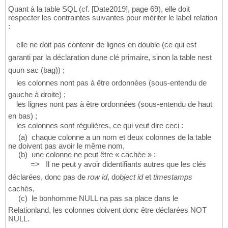
Quant à la table SQL (cf. [Date2019], page 69), elle doit
respecter les contraintes suivantes pour mériter le label relation
:
 elle ne doit pas contenir de lignes en double (ce qui est
garanti par la déclaration dune clé primaire, sinon la table nest
quun sac (bag)) ;
 les colonnes nont pas à être ordonnées (sous-entendu de
gauche à droite) ;
 les lignes nont pas à être ordonnées (sous-entendu de haut
en bas) ;
 les colonnes sont régulières, ce qui veut dire ceci :
(a) chaque colonne a un nom et deux colonnes de la table
ne doivent pas avoir le même nom,
(b) une colonne ne peut être « cachée » :
=> Il ne peut y avoir didentifiants autres que les clés
déclarées, donc pas de
row id
, d
object id
et
timestamps
cachés,
(c) le bonhomme NULL na pas sa place dans le
Relationland, les colonnes doivent donc être déclarées NOT
NULL.