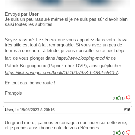
Envoyé par
User
Je suis un peu rassuré même si je ne suis pas sûr d'avoir bien
saisi toutes les subtilités
Soyez rassuré. Le sérieux que vous apportez dans votre travail
très utile est tout à fait remarquable. Si vous avez un peu de
temps à consacrer à létude, je vous conseille  si ce nest déjà
fait  de vous plonger dans
https://www.looping-mcd.fr/
de
Patrick Bergougnoux (Paprick chez DVP), ainsi quéplucher
https://link.springer.com/book/10.1007/978-1-4842-5540-7
.
En tout cas, bonne route !
François
2
0
User
,
le 19/05/2023 à 20h16
#16
Un grand merci, ça nous encourage à continuer sur cette voie,
et je prends aussi bonne note de vos références
0
0