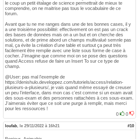
le coup un petit étalage de science permettrait de mieux te
comprendre, on ne maitrise pas tous le vocabulaire de ce
forum.
Avant que tu ne me ranges dans une de tes bonnes cases, il y
a une troisième possibilité: effectivement on est pas un crack
des bases de données mais on a un but et on cherche des
solutions, et de prime abord un champs multivalué semnle pas
mal, ça évite la création d'une table et surtout ça peut très
facilement être remplie avec une liste sous forme de case à
cocher. J'imagine que comme moi on se pose des questions
quand Access refuse de faire un Insert To sur ce type de
champ.
@User: pas mal l'exemple de
https://denishulo.developpez.com/tutoriels/access/relation-
plusieurs-a-plusieurs/, je vais quand même essayé de creuser
un peu l'interface, dans mon cas c'est comme si un exam avait
des sous-exam et des personnes rattachées à ces sous-exam.
J'aimerais éviter que ce soit une purge à remplir, mais merci
pour les ressources !
0
0
loufab
,
le 29/11/2022 à 16h21
#10
Bonjour -Animabis-,