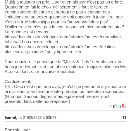
Multi) a toujours un prix. User et en abuser n'est pas un crime.
Quand on en fait le choix délibérément il faut le faire en
connaissance de cause et surtout ne pas s'étonner des
limitations ou se vexer quand se voit opposer, à juste titre, que
c'est un truc bricolopipo pour les "peuvent/veulent pas".
D'ailleurs si ce n'est pas le cas, à quoi peu bien servir ce tuto ?
La réponse est dedans :
https://denishulo.developpez.com/tutoriels/access/normaliser-
tables/#LI ou encore celui-ci
https://denishulo.developpez.com/tutoriels/access/relation-
plusieurs-a-plusieurs/ qui y figure en lien.
Pour conclure je pense que le "Quick & Dirty" semble avoir de
beau jour devant lui et contribue d'enfoncer toujours plus loin Ms
Access dans sa mauvaise réputation.
Cordialement,
PS : Ceci n'est que mon avis, je n'oblige personne à y souscrire
ni d'ailleurs à en faire une interprétation ou faire des raccourcis.
(Humour, Second degrés mais également premier sont
présents dans cette non-réponse )
2
0
fsmrel
,
le 21/03/2023 à 03h47
#11
Bonsoir User,