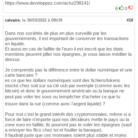
https://www.developpez.com/actu/298141/
6
0
calvaire
,
le 30/03/2022 à 09h39
#10
Dans nos sociétés de plus en plus surveillé par les
gouvernements, il est important de conserver les transactions
en liquide.
Et aussi en cas de faillite de l'euro il est inscrit que les états
membres peuvent piller nos épargnes, je vous laisse méditer la
dessus
Je comprends pas la différence entre le dollar numérique et une
carte bancaire ?
es ce que les dollars numériques sont des fichiers/tokens
stocké chez soit sur sa clé usb par exemple (comme avec les
bitcoin) et donc le gouvernement américain ou la banque ne
peut pas voler tes sous ou tempêcher d'acheter ce que tu
trouve dans la rue (comme avec l'argent liquide) ?
Pour moi c'est le grand intérêt des cryptomonnaies, même si a
force de faire n'importe quoi nos décideurs mette le pays ou la
zone euro en faillite, ils pourront pas te voler tes épargnes (sauf
a envoyer les flics chez toi et fouiller ta baraque).
Il faudrait juste que ces monnaies soient plus stable et moins