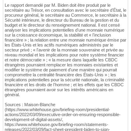
Le rapport demandé par M. Biden doit être produit par le
secrétaire au Trésor, en consultation avec le secrétaire d'État, le
procureur général, le secrétaire au Commerce, le secrétaire à la
Sécurité intérieure, le directeur du Bureau de la gestion et du
budget et le directeur du renseignement national. Il est censé
analyser les implications potentielles d'une monnaie numérique
sur la croissance économique, la stabilité et « l'inclusion
financière » ; la relation entre une monnaie numérique émise par
les États-Unis et les actifs numériques administrés par le
secteur privé ; « l'avenir de la monnaie souveraine et privée au
niveau mondial et les implications pour notre système financier
et notre démocratie » ; « la mesure dans laquelle les CBDC
étrangères pourraient remplacer les monnaies existantes et
modifier le système de paiement d'une manière qui pourrait
compromettre la centralité financière des États-Unis » ; les
implications potentielles pour la sécurité nationale, la criminalité
financière et les droits de l'homme ; et les effets que les CBDC
étrangères pourraient avoir sur les intérêts américains en
général.
Sources : Maison-Blanche
(https://www.whitehouse.gov/briefing-room/presidential-
actions/2022/03/09/executive-order-on-ensuring-responsible-
development-of-digital-assets/,
https://www.whitehouse.gov/briefing-room/statements-
releases/2022/03/09/fact-sheet-president-biden-to-sign-