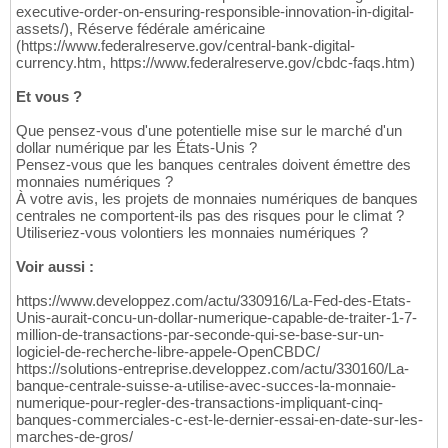
executive-order-on-ensuring-responsible-innovation-in-digital-
assets/), Réserve fédérale américaine
(https://www.federalreserve.gov/central-bank-digital-
currency.htm, https://www.federalreserve.gov/cbdc-faqs.htm)
Et vous ?
Que pensez-vous d'une potentielle mise sur le marché d'un
dollar numérique par les États-Unis ?
Pensez-vous que les banques centrales doivent émettre des
monnaies numériques ?
À votre avis, les projets de monnaies numériques de banques
centrales ne comportent-ils pas des risques pour le climat ?
Utiliseriez-vous volontiers les monnaies numériques ?
Voir aussi :
https://www.developpez.com/actu/330916/La-Fed-des-Etats-
Unis-aurait-concu-un-dollar-numerique-capable-de-traiter-1-7-
million-de-transactions-par-seconde-qui-se-base-sur-un-
logiciel-de-recherche-libre-appele-OpenCBDC/
https://solutions-entreprise.developpez.com/actu/330160/La-
banque-centrale-suisse-a-utilise-avec-succes-la-monnaie-
numerique-pour-regler-des-transactions-impliquant-cinq-
banques-commerciales-c-est-le-dernier-essai-en-date-sur-les-
marches-de-gros/