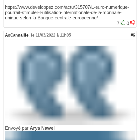
https://www.developpez.com/actu/315707/L-euro-numerique-
pourrait-stimuler-l-utilisation-internationale-de-la-monnaie-
unique-selon-la-Banque-centrale-europeenne/
7
0
AoCannaille
,
le 11/03/2022 à 11h05
#6
Envoyé par
Arya Nawel