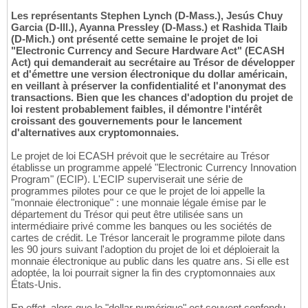
Les représentants Stephen Lynch (D-Mass.), Jesús Chuy
Garcia (D-Ill.), Ayanna Pressley (D-Mass.) et Rashida Tlaib
(D-Mich.) ont présenté cette semaine le projet de loi
"Electronic Currency and Secure Hardware Act" (ECASH
Act) qui demanderait au secrétaire au Trésor de développer
et d'émettre une version électronique du dollar américain,
en veillant à préserver la confidentialité et l'anonymat des
transactions. Bien que les chances d'adoption du projet de
loi restent probablement faibles, il démontre l'intérêt
croissant des gouvernements pour le lancement
d'alternatives aux cryptomonnaies.
Le projet de loi ECASH prévoit que le secrétaire au Trésor
établisse un programme appelé "Electronic Currency Innovation
Program" (ECIP). L'ECIP superviserait une série de
programmes pilotes pour ce que le projet de loi appelle la
"monnaie électronique" : une monnaie légale émise par le
département du Trésor qui peut être utilisée sans un
intermédiaire privé comme les banques ou les sociétés de
cartes de crédit. Le Trésor lancerait le programme pilote dans
les 90 jours suivant l'adoption du projet de loi et déploierait la
monnaie électronique au public dans les quatre ans. Si elle est
adoptée, la loi pourrait signer la fin des cryptomonnaies aux
États-Unis.
En effet, alors que le "dollar numérique" est souvent confondu