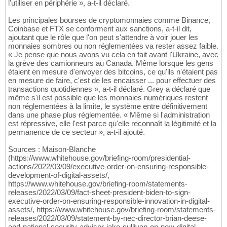
l'utiliser en périphérie », a-t-il déclaré.
Les principales bourses de cryptomonnaies comme Binance,
Coinbase et FTX se conforment aux sanctions, a-t-il dit,
ajoutant que le rôle que l'on peut s'attendre à voir jouer les
monnaies sombres ou non réglementées va rester assez faible.
« Je pense que nous avons vu cela en fait avant l'Ukraine, avec
la grève des camionneurs au Canada. Même lorsque les gens
étaient en mesure d'envoyer des bitcoins, ce qu'ils n'étaient pas
en mesure de faire, c'est de les encaisser ... pour effectuer des
transactions quotidiennes », a-t-il déclaré. Grey a déclaré que
même s'il est possible que les monnaies numériques restent
non réglementées à la limite, le système entre définitivement
dans une phase plus réglementée. « Même si l'administration
est répressive, elle l'est parce qu'elle reconnaît la légitimité et la
permanence de ce secteur », a-t-il ajouté.
Sources : Maison-Blanche
(https://www.whitehouse.gov/briefing-room/presidential-
actions/2022/03/09/executive-order-on-ensuring-responsible-
development-of-digital-assets/,
https://www.whitehouse.gov/briefing-room/statements-
releases/2022/03/09/fact-sheet-president-biden-to-sign-
executive-order-on-ensuring-responsible-innovation-in-digital-
assets/, https://www.whitehouse.gov/briefing-room/statements-
releases/2022/03/09/statement-by-nec-director-brian-deese-
and-national-security-advisor-jake-sullivan-on-new-digital-