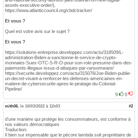
assets-executive-order/),
https://www.atlanticcouncil.org/cbdctracker/
Et vous ?
Quel est votre avis sur le sujet ?
Et vous ?
https://solutions-entreprise.developpez.com/actu/318509/L-
administration-Biden-a-sanctionne-le-service-de-crypto-
monnaies-Suex-OTC-S-R-O-pour-son-role-presume-dans-des-
paiements-illegaux-issus-d-attaques-par-ransomware/
https://securite.developpez.com/actu/315076/Joe-Biden-publie-
un-decret-visant-a-renforcer-les-defenses-americaines-en-
matiere-de-cybersecurite-apres-le-piratage-du-Colonial-
Pipeline/
9
0
mith06
,
le 10/03/2022 à 11h03
#2
d'une manière qui protège les consommateurs, est conforme à
nos valeurs démocratiques
Traduction:
Il bien sur impensable que le pécore lambda soit propriétaire de