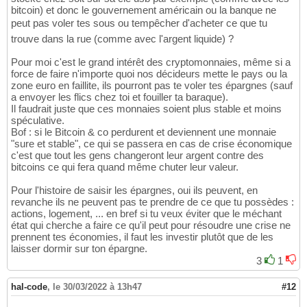
bitcoin) et donc le gouvernement américain ou la banque ne
peut pas voler tes sous ou tempêcher d'acheter ce que tu
trouve dans la rue (comme avec l'argent liquide) ?
Pour moi c'est le grand intérêt des cryptomonnaies, même si a
force de faire n'importe quoi nos décideurs mette le pays ou la
zone euro en faillite, ils pourront pas te voler tes épargnes (sauf
a envoyer les flics chez toi et fouiller ta baraque).
Il faudrait juste que ces monnaies soient plus stable et moins
spéculative.
Bof : si le Bitcoin & co perdurent et deviennent une monnaie
"sure et stable", ce qui se passera en cas de crise économique
c'est que tout les gens changeront leur argent contre des
bitcoins ce qui fera quand même chuter leur valeur.
Pour l'histoire de saisir les épargnes, oui ils peuvent, en
revanche ils ne peuvent pas te prendre de ce que tu possèdes :
actions, logement, ... en bref si tu veux éviter que le méchant
état qui cherche a faire ce qu'il peut pour résoudre une crise ne
prennent tes économies, il faut les investir plutôt que de les
laisser dormir sur ton épargne.
3
1
hal-code
,
le 30/03/2022 à 13h47
#12