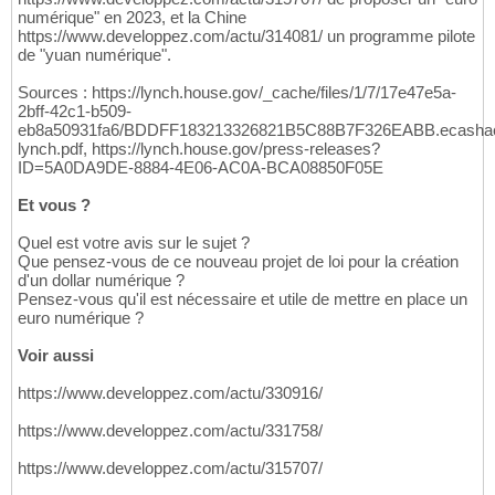
numérique" en 2023, et la Chine
https://www.developpez.com/actu/314081/ un programme pilote
de "yuan numérique".
Sources : https://lynch.house.gov/_cache/files/1/7/17e47e5a-
2bff-42c1-b509-
eb8a50931fa6/BDDFF183213326821B5C88B7F326EABB.ecashac
lynch.pdf, https://lynch.house.gov/press-releases?
ID=5A0DA9DE-8884-4E06-AC0A-BCA08850F05E
Et vous ?
Quel est votre avis sur le sujet ?
Que pensez-vous de ce nouveau projet de loi pour la création
d'un dollar numérique ?
Pensez-vous qu'il est nécessaire et utile de mettre en place un
euro numérique ?
Voir aussi
https://www.developpez.com/actu/330916/
https://www.developpez.com/actu/331758/
https://www.developpez.com/actu/315707/