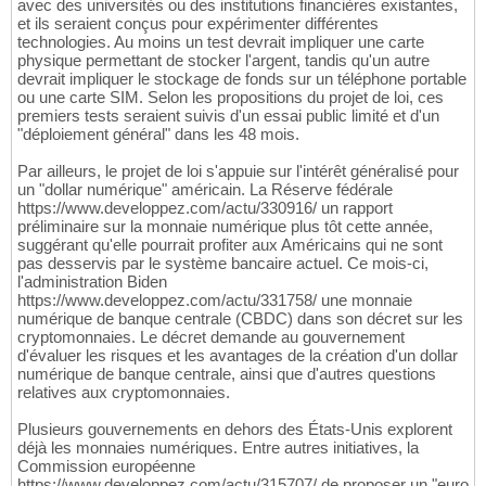
avec des universités ou des institutions financières existantes,
et ils seraient conçus pour expérimenter différentes
technologies. Au moins un test devrait impliquer une carte
physique permettant de stocker l'argent, tandis qu'un autre
devrait impliquer le stockage de fonds sur un téléphone portable
ou une carte SIM. Selon les propositions du projet de loi, ces
premiers tests seraient suivis d'un essai public limité et d'un
"déploiement général" dans les 48 mois.
Par ailleurs, le projet de loi s'appuie sur l'intérêt généralisé pour
un "dollar numérique" américain. La Réserve fédérale
https://www.developpez.com/actu/330916/ un rapport
préliminaire sur la monnaie numérique plus tôt cette année,
suggérant qu'elle pourrait profiter aux Américains qui ne sont
pas desservis par le système bancaire actuel. Ce mois-ci,
l'administration Biden
https://www.developpez.com/actu/331758/ une monnaie
numérique de banque centrale (CBDC) dans son décret sur les
cryptomonnaies. Le décret demande au gouvernement
d'évaluer les risques et les avantages de la création d'un dollar
numérique de banque centrale, ainsi que d'autres questions
relatives aux cryptomonnaies.
Plusieurs gouvernements en dehors des États-Unis explorent
déjà les monnaies numériques. Entre autres initiatives, la
Commission européenne
https://www.developpez.com/actu/315707/ de proposer un "euro