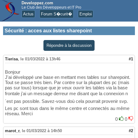
Developpez.com
Le Club des Développeurs et IT Pro
Actus
Forum S�curit�
Emploi
Sécurité
:
acces aux listes sharepoint
Répondre à la discussion
Tierisa
,
le 01/03/2022 à 13h46
#1
Bonjour
J'ai développé une base en mettant mes tables sur sharepoint.
Tout se passe très bien. Par contre sur la plupart des pc (mais
pas sur tous) lorsque que je veux ouvrir les tables via la base
frontale j'ai un message derreur me disant que la connexion n
´est pas possible. Savez-vous doù cela pourrait provenir svp.
Les pc sont tous dans le même centre et connectés au même
réseau. Merci
0
0
marot_r
,
le 01/03/2022 à 14h50
#2