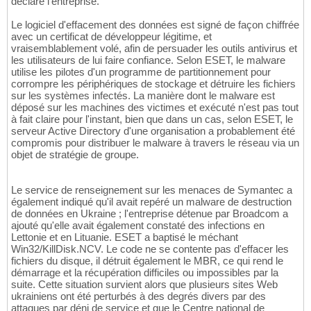
déclaré l'entreprise.
Le logiciel d'effacement des données est signé de façon chiffrée
avec un certificat de développeur légitime, et
vraisemblablement volé, afin de persuader les outils antivirus et
les utilisateurs de lui faire confiance. Selon ESET, le malware
utilise les pilotes d'un programme de partitionnement pour
corrompre les périphériques de stockage et détruire les fichiers
sur les systèmes infectés. La manière dont le malware est
déposé sur les machines des victimes et exécuté n'est pas tout
à fait claire pour l'instant, bien que dans un cas, selon ESET, le
serveur Active Directory d'une organisation a probablement été
compromis pour distribuer le malware à travers le réseau via un
objet de stratégie de groupe.
Le service de renseignement sur les menaces de Symantec a
également indiqué qu'il avait repéré un malware de destruction
de données en Ukraine ; l'entreprise détenue par Broadcom a
ajouté qu'elle avait également constaté des infections en
Lettonie et en Lituanie. ESET a baptisé le méchant
Win32/KillDisk.NCV. Le code ne se contente pas d'effacer les
fichiers du disque, il détruit également le MBR, ce qui rend le
démarrage et la récupération difficiles ou impossibles par la
suite. Cette situation survient alors que plusieurs sites Web
ukrainiens ont été perturbés à des degrés divers par des
attaques par déni de service et que le Centre national de