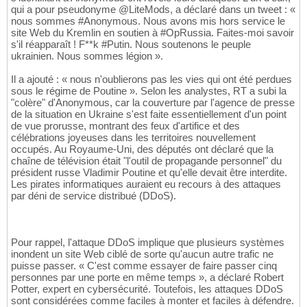
qui a pour pseudonyme @LiteMods, a déclaré dans un tweet : «
nous sommes #Anonymous. Nous avons mis hors service le
site Web du Kremlin en soutien à #OpRussia. Faites-moi savoir
s'il réapparaît ! F**k #Putin. Nous soutenons le peuple
ukrainien. Nous sommes légion ».
Il a ajouté : « nous n'oublierons pas les vies qui ont été perdues
sous le régime de Poutine ». Selon les analystes, RT a subi la
"colère" d'Anonymous, car la couverture par l'agence de presse
de la situation en Ukraine s'est faite essentiellement d'un point
de vue prorusse, montrant des feux d'artifice et des
célébrations joyeuses dans les territoires nouvellement
occupés. Au Royaume-Uni, des députés ont déclaré que la
chaîne de télévision était "l'outil de propagande personnel" du
président russe Vladimir Poutine et qu'elle devait être interdite.
Les pirates informatiques auraient eu recours à des attaques
par déni de service distribué (DDoS).
Pour rappel, l'attaque DDoS implique que plusieurs systèmes
inondent un site Web ciblé de sorte qu'aucun autre trafic ne
puisse passer. « C'est comme essayer de faire passer cinq
personnes par une porte en même temps », a déclaré Robert
Potter, expert en cybersécurité. Toutefois, les attaques DDoS
sont considérées comme faciles à monter et faciles à défendre.