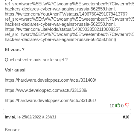
ref_src=twsrc%5Etfw%7Ctwcamp%5Etweetembed%7Ctwterm%5
hackers-declares-cyber-war-against-russia-562959.html,
https://twitter.com/YourAnonTV/status/1496760429107941376?
ref_src=twsrc%5Etfw%7Ctwcamp%5Etweetembed%7Ctwterm%5
hackers-declares-cyber-war-against-russia-562959.html,
https://twitter.com/LiteMods/status/1496993358211960835?
ref_src=twsrc%5Etfw%7Ctwcamp%5Etweetembed%7Ctwterm%5
hackers-declares-cyber-war-against-russia-562959.html)
Et vous ?
Quel est votre avis sur le sujet ?
Voir aussi
https://hardware.developpez.com/actu/331408/
https://www.developpez.com/actu/331388/
https://hardware.developpez.com/actu/331361/
10
0
Invité
,
le 25/02/2022 à 23h31
#10
Bonsoir,