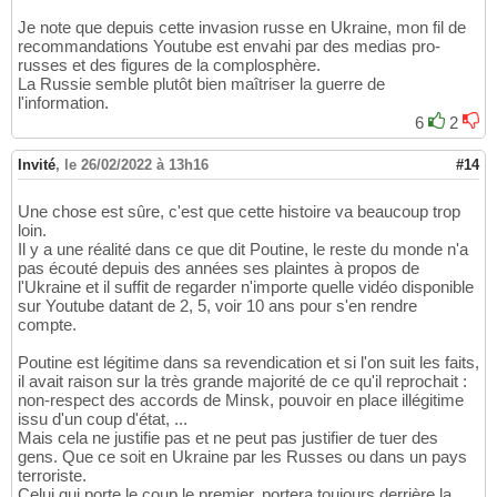
Je note que depuis cette invasion russe en Ukraine, mon fil de
recommandations Youtube est envahi par des medias pro-
russes et des figures de la complosphère.
La Russie semble plutôt bien maîtriser la guerre de
l'information.
6
2
Invité
,
le 26/02/2022 à 13h16
#14
Une chose est sûre, c'est que cette histoire va beaucoup trop
loin.
Il y a une réalité dans ce que dit Poutine, le reste du monde n'a
pas écouté depuis des années ses plaintes à propos de
l'Ukraine et il suffit de regarder n'importe quelle vidéo disponible
sur Youtube datant de 2, 5, voir 10 ans pour s'en rendre
compte.
Poutine est légitime dans sa revendication et si l'on suit les faits,
il avait raison sur la très grande majorité de ce qu'il reprochait :
non-respect des accords de Minsk, pouvoir en place illégitime
issu d'un coup d'état, ...
Mais cela ne justifie pas et ne peut pas justifier de tuer des
gens. Que ce soit en Ukraine par les Russes ou dans un pays
terroriste.
Celui qui porte le coup le premier, portera toujours derrière la