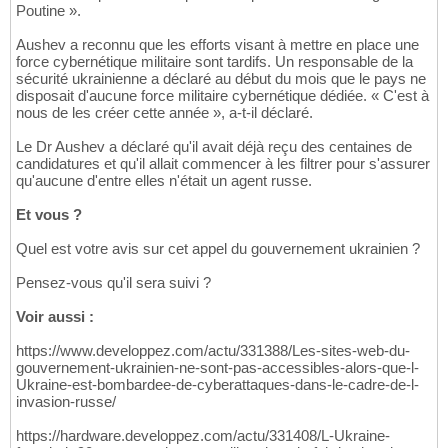
Poutine ».
Aushev a reconnu que les efforts visant à mettre en place une
force cybernétique militaire sont tardifs. Un responsable de la
sécurité ukrainienne a déclaré au début du mois que le pays ne
disposait d'aucune force militaire cybernétique dédiée. « C'est à
nous de les créer cette année », a-t-il déclaré.
Le Dr Aushev a déclaré qu'il avait déjà reçu des centaines de
candidatures et qu'il allait commencer à les filtrer pour s'assurer
qu'aucune d'entre elles n'était un agent russe.
Et vous ?
Quel est votre avis sur cet appel du gouvernement ukrainien ?
Pensez-vous qu'il sera suivi ?
Voir aussi :
https://www.developpez.com/actu/331388/Les-sites-web-du-
gouvernement-ukrainien-ne-sont-pas-accessibles-alors-que-l-
Ukraine-est-bombardee-de-cyberattaques-dans-le-cadre-de-l-
invasion-russe/
https://hardware.developpez.com/actu/331408/L-Ukraine-