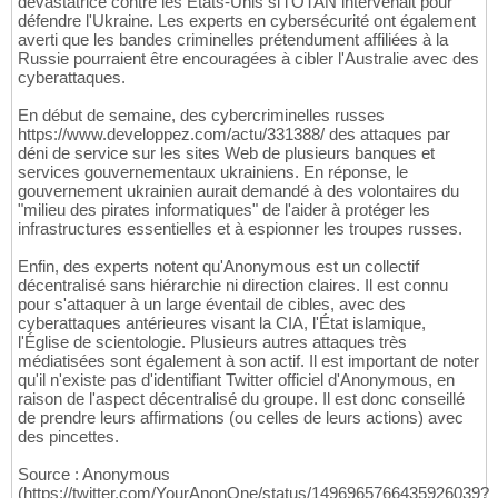
dévastatrice contre les États-Unis si l'OTAN intervenait pour
défendre l'Ukraine. Les experts en cybersécurité ont également
averti que les bandes criminelles prétendument affiliées à la
Russie pourraient être encouragées à cibler l'Australie avec des
cyberattaques.
En début de semaine, des cybercriminelles russes
https://www.developpez.com/actu/331388/ des attaques par
déni de service sur les sites Web de plusieurs banques et
services gouvernementaux ukrainiens. En réponse, le
gouvernement ukrainien aurait demandé à des volontaires du
"milieu des pirates informatiques" de l'aider à protéger les
infrastructures essentielles et à espionner les troupes russes.
Enfin, des experts notent qu'Anonymous est un collectif
décentralisé sans hiérarchie ni direction claires. Il est connu
pour s'attaquer à un large éventail de cibles, avec des
cyberattaques antérieures visant la CIA, l'État islamique,
l'Église de scientologie. Plusieurs autres attaques très
médiatisées sont également à son actif. Il est important de noter
qu'il n'existe pas d'identifiant Twitter officiel d'Anonymous, en
raison de l'aspect décentralisé du groupe. Il est donc conseillé
de prendre leurs affirmations (ou celles de leurs actions) avec
des pincettes.
Source : Anonymous
(https://twitter.com/YourAnonOne/status/1496965766435926039?