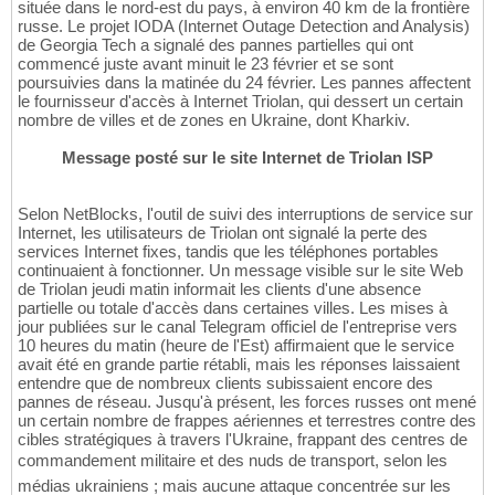
située dans le nord-est du pays, à environ 40 km de la frontière
russe. Le projet IODA (Internet Outage Detection and Analysis)
de Georgia Tech a signalé des pannes partielles qui ont
commencé juste avant minuit le 23 février et se sont
poursuivies dans la matinée du 24 février. Les pannes affectent
le fournisseur d'accès à Internet Triolan, qui dessert un certain
nombre de villes et de zones en Ukraine, dont Kharkiv.
Message posté sur le site Internet de Triolan ISP
Selon NetBlocks, l'outil de suivi des interruptions de service sur
Internet, les utilisateurs de Triolan ont signalé la perte des
services Internet fixes, tandis que les téléphones portables
continuaient à fonctionner. Un message visible sur le site Web
de Triolan jeudi matin informait les clients d'une absence
partielle ou totale d'accès dans certaines villes. Les mises à
jour publiées sur le canal Telegram officiel de l'entreprise vers
10 heures du matin (heure de l'Est) affirmaient que le service
avait été en grande partie rétabli, mais les réponses laissaient
entendre que de nombreux clients subissaient encore des
pannes de réseau. Jusqu'à présent, les forces russes ont mené
un certain nombre de frappes aériennes et terrestres contre des
cibles stratégiques à travers l'Ukraine, frappant des centres de
commandement militaire et des nuds de transport, selon les
médias ukrainiens ; mais aucune attaque concentrée sur les