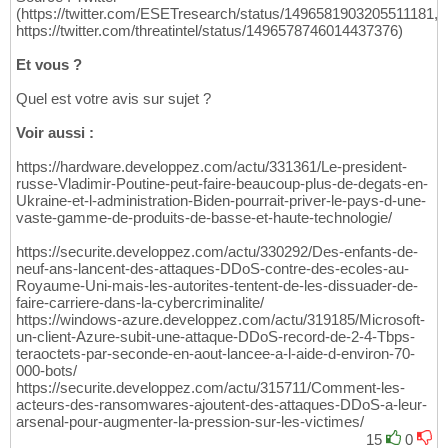
(https://twitter.com/ESETresearch/status/1496581903205511181,
https://twitter.com/threatintel/status/1496578746014437376)
Et vous ?
Quel est votre avis sur sujet ?
Voir aussi :
https://hardware.developpez.com/actu/331361/Le-president-
russe-Vladimir-Poutine-peut-faire-beaucoup-plus-de-degats-en-
Ukraine-et-l-administration-Biden-pourrait-priver-le-pays-d-une-
vaste-gamme-de-produits-de-basse-et-haute-technologie/
https://securite.developpez.com/actu/330292/Des-enfants-de-
neuf-ans-lancent-des-attaques-DDoS-contre-des-ecoles-au-
Royaume-Uni-mais-les-autorites-tentent-de-les-dissuader-de-
faire-carriere-dans-la-cybercriminalite/
https://windows-azure.developpez.com/actu/319185/Microsoft-
un-client-Azure-subit-une-attaque-DDoS-record-de-2-4-Tbps-
teraoctets-par-seconde-en-aout-lancee-a-l-aide-d-environ-70-
000-bots/
https://securite.developpez.com/actu/315711/Comment-les-
acteurs-des-ransomwares-ajoutent-des-attaques-DDoS-a-leur-
arsenal-pour-augmenter-la-pression-sur-les-victimes/
15
0