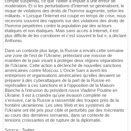
compte suspendu, ce que Twitter a imputé à une erreur de
modération. Et si les perturbations d'Internet se généralisent, le
risque de violations des droits de l'homme augmente, selon les
militants. « Lorsque l'Internet est coupé en temps de crise, nous
recevons souvent des rapports sur des violations des droits de
l'homme perpétrées contre la population par des acteurs
étatiques et non étatiques. Mais sans accès à Internet, il est
plus difficile de les corroborer et c'est souvent le but », a déclaré
Anthonio.
Dans un contexte plus large, la Russie a envahi cette semaine
une zone de l'est de l'Ukraine, prétextant une mission de
maintien de la paix visant à protéger deux régions séparatistes
de l'Ukraine. Cette action a déclenché de nouvelles sanctions
américaines contre Moscou. L'Oncle Sam a averti les
entreprises et organisations américaines qu'elles devaient se
préparer à des cyberattaques de la part de la Russie en
représailles à ces sanctions et à l'opposition de la Maison-
Blanche à l'intrusion du président russe Vladimir Poutine en
Ukraine. Il est à craindre qu'une invasion complète ne
s'ensuive, car la Russie a rassemblé des troupes près de la
frontière ukrainienne. Les sites Web et les systèmes de
l'Ukraine ont été pris pour cible et perturbés par des mécréants
au cours des dernières semaines, dans un contexte de
tensions croissantes et de rupture de la diplomatie.
Source : Twitter