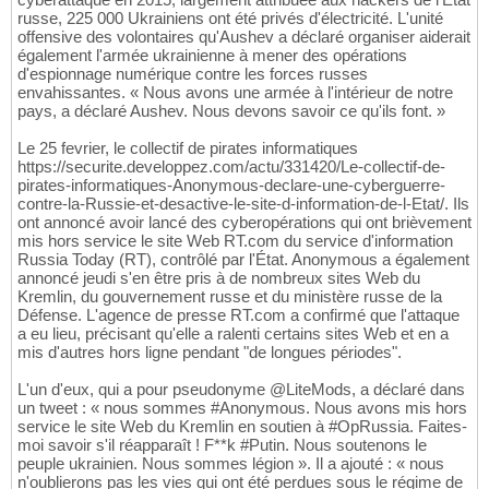
russe, 225 000 Ukrainiens ont été privés d'électricité. L'unité
offensive des volontaires qu'Aushev a déclaré organiser aiderait
également l'armée ukrainienne à mener des opérations
d'espionnage numérique contre les forces russes
envahissantes. « Nous avons une armée à l'intérieur de notre
pays, a déclaré Aushev. Nous devons savoir ce qu'ils font. »
Le 25 fevrier, le collectif de pirates informatiques
https://securite.developpez.com/actu/331420/Le-collectif-de-
pirates-informatiques-Anonymous-declare-une-cyberguerre-
contre-la-Russie-et-desactive-le-site-d-information-de-l-Etat/. Ils
ont annoncé avoir lancé des cyberopérations qui ont brièvement
mis hors service le site Web RT.com du service d'information
Russia Today (RT), contrôlé par l'État. Anonymous a également
annoncé jeudi s'en être pris à de nombreux sites Web du
Kremlin, du gouvernement russe et du ministère russe de la
Défense. L'agence de presse RT.com a confirmé que l'attaque
a eu lieu, précisant qu'elle a ralenti certains sites Web et en a
mis d'autres hors ligne pendant "de longues périodes".
L'un d'eux, qui a pour pseudonyme @LiteMods, a déclaré dans
un tweet : « nous sommes #Anonymous. Nous avons mis hors
service le site Web du Kremlin en soutien à #OpRussia. Faites-
moi savoir s'il réapparaît ! F**k #Putin. Nous soutenons le
peuple ukrainien. Nous sommes légion ». Il a ajouté : « nous
n'oublierons pas les vies qui ont été perdues sous le régime de