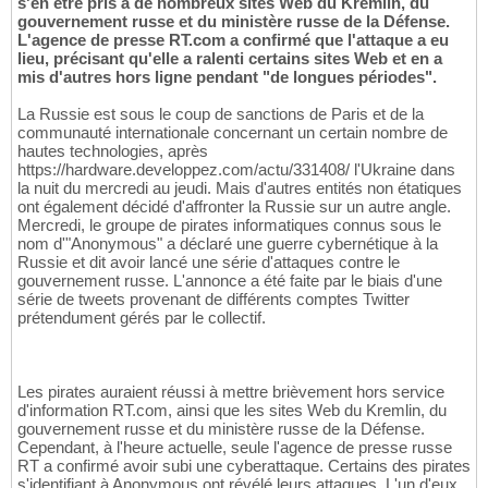
s'en être pris à de nombreux sites Web du Kremlin, du
gouvernement russe et du ministère russe de la Défense.
L'agence de presse RT.com a confirmé que l'attaque a eu
lieu, précisant qu'elle a ralenti certains sites Web et en a
mis d'autres hors ligne pendant "de longues périodes".
La Russie est sous le coup de sanctions de Paris et de la
communauté internationale concernant un certain nombre de
hautes technologies, après
https://hardware.developpez.com/actu/331408/ l'Ukraine dans
la nuit du mercredi au jeudi. Mais d'autres entités non étatiques
ont également décidé d'affronter la Russie sur un autre angle.
Mercredi, le groupe de pirates informatiques connus sous le
nom d'"Anonymous" a déclaré une guerre cybernétique à la
Russie et dit avoir lancé une série d'attaques contre le
gouvernement russe. L'annonce a été faite par le biais d'une
série de tweets provenant de différents comptes Twitter
prétendument gérés par le collectif.
Les pirates auraient réussi à mettre brièvement hors service
d'information RT.com, ainsi que les sites Web du Kremlin, du
gouvernement russe et du ministère russe de la Défense.
Cependant, à l'heure actuelle, seule l'agence de presse russe
RT a confirmé avoir subi une cyberattaque. Certains des pirates
s'identifiant à Anonymous ont révélé leurs attaques. L'un d'eux,