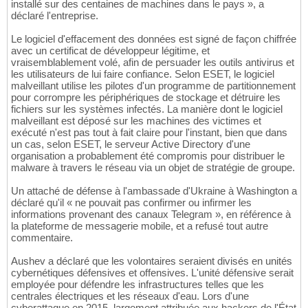
installé sur des centaines de machines dans le pays », a
déclaré l'entreprise.
Le logiciel d'effacement des données est signé de façon chiffrée
avec un certificat de développeur légitime, et
vraisemblablement volé, afin de persuader les outils antivirus et
les utilisateurs de lui faire confiance. Selon ESET, le logiciel
malveillant utilise les pilotes d'un programme de partitionnement
pour corrompre les périphériques de stockage et détruire les
fichiers sur les systèmes infectés. La manière dont le logiciel
malveillant est déposé sur les machines des victimes et
exécuté n'est pas tout à fait claire pour l'instant, bien que dans
un cas, selon ESET, le serveur Active Directory d'une
organisation a probablement été compromis pour distribuer le
malware à travers le réseau via un objet de stratégie de groupe.
Un attaché de défense à l'ambassade d'Ukraine à Washington a
déclaré qu'il « ne pouvait pas confirmer ou infirmer les
informations provenant des canaux Telegram », en référence à
la plateforme de messagerie mobile, et a refusé tout autre
commentaire.
Aushev a déclaré que les volontaires seraient divisés en unités
cybernétiques défensives et offensives. L'unité défensive serait
employée pour défendre les infrastructures telles que les
centrales électriques et les réseaux d'eau. Lors d'une
cyberattaque en 2015, largement attribuée aux hackers de l'État