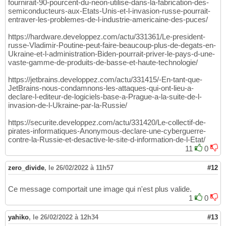
fournirait-90-pourcent-du-neon-utilise-dans-la-fabrication-des-
semiconducteurs-aux-Etats-Unis-et-l-invasion-russe-pourrait-
entraver-les-problemes-de-l-industrie-americaine-des-puces/
https://hardware.developpez.com/actu/331361/Le-president-
russe-Vladimir-Poutine-peut-faire-beaucoup-plus-de-degats-en-
Ukraine-et-l-administration-Biden-pourrait-priver-le-pays-d-une-
vaste-gamme-de-produits-de-basse-et-haute-technologie/
https://jetbrains.developpez.com/actu/331415/-En-tant-que-
JetBrains-nous-condamnons-les-attaques-qui-ont-lieu-a-
declare-l-editeur-de-logiciels-base-a-Prague-a-la-suite-de-l-
invasion-de-l-Ukraine-par-la-Russie/
https://securite.developpez.com/actu/331420/Le-collectif-de-
pirates-informatiques-Anonymous-declare-une-cyberguerre-
contre-la-Russie-et-desactive-le-site-d-information-de-l-Etat/
11
0
zero_divide
,
le 26/02/2022 à 11h57
#12
Ce message comportait une image qui n'est plus valide.
1
0
yahiko
,
le 26/02/2022 à 12h34
#13