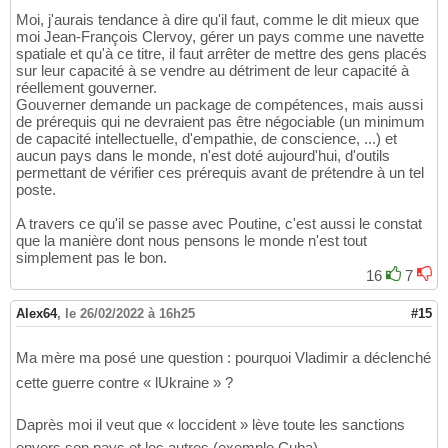
Moi, j'aurais tendance à dire qu'il faut, comme le dit mieux que
moi Jean-François Clervoy, gérer un pays comme une navette
spatiale et qu'à ce titre, il faut arrêter de mettre des gens placés
sur leur capacité à se vendre au détriment de leur capacité à
réellement gouverner.
Gouverner demande un package de compétences, mais aussi
de prérequis qui ne devraient pas être négociable (un minimum
de capacité intellectuelle, d'empathie, de conscience, ...) et
aucun pays dans le monde, n'est doté aujourd'hui, d'outils
permettant de vérifier ces prérequis avant de prétendre à un tel
poste.
A travers ce qu'il se passe avec Poutine, c'est aussi le constat
que la manière dont nous pensons le monde n'est tout
simplement pas le bon.
16
7
Alex64
,
le 26/02/2022 à 16h25
#15
Ma mère ma posé une question : pourquoi Vladimir a déclenché
cette guerre contre « lUkraine » ?
Daprès moi il veut que « loccident » lève toute les sanctions
envers son pays et les autres (exemple Cuba) .