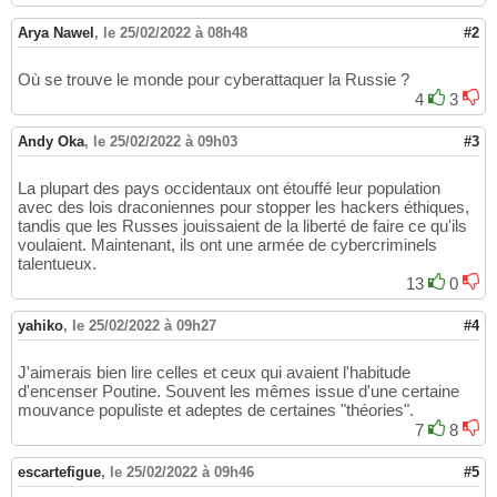
Arya Nawel
,
le 25/02/2022 à 08h48
#2
Où se trouve le monde pour cyberattaquer la Russie ?
4
3
Andy Oka
,
le 25/02/2022 à 09h03
#3
La plupart des pays occidentaux ont étouffé leur population
avec des lois draconiennes pour stopper les hackers éthiques,
tandis que les Russes jouissaient de la liberté de faire ce qu'ils
voulaient. Maintenant, ils ont une armée de cybercriminels
talentueux.
13
0
yahiko
,
le 25/02/2022 à 09h27
#4
J'aimerais bien lire celles et ceux qui avaient l'habitude
d'encenser Poutine. Souvent les mêmes issue d'une certaine
mouvance populiste et adeptes de certaines "théories".
7
8
escartefigue
,
le 25/02/2022 à 09h46
#5