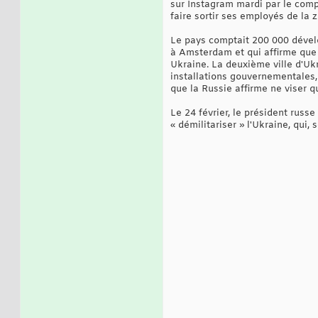
sur Instagram mardi par le comp
faire sortir ses employés de la 
Le pays comptait 200 000 dévelo
à Amsterdam et qui affirme que
Ukraine. La deuxième ville d'Ukr
installations gouvernementales, 
que la Russie affirme ne viser qu
Le 24 février, le président russ
« démilitariser » l'Ukraine, qui,