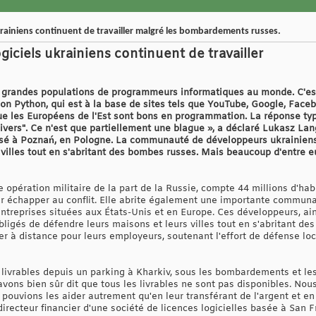
krainiens continuent de travailler malgré les bombardements russes.
iciels ukrainiens continuent de travailler
s grandes populations de programmeurs informatiques au monde. C'es
n Python, qui est à la base de sites tels que YouTube, Google, Face
ue les Européens de l'Est sont bons en programmation. La réponse ty
hivers". Ce n'est que partiellement une blague », a déclaré Lukasz La
sé à Poznań, en Pologne. La communauté de développeurs ukrainiens
villes tout en s'abritant des bombes russes. Mais beaucoup d'entre eu
e opération militaire de la part de la Russie, compte 44 millions d'habi
ur échapper au conflit. Elle abrite également une importante communa
entreprises situées aux États-Unis et en Europe. Ces développeurs, ain
bligés de défendre leurs maisons et leurs villes tout en s'abritant 
ler à distance pour leurs employeurs, soutenant l'effort de défense loc
livrables depuis un parking à Kharkiv, sous les bombardements et les t
ons bien sûr dit que tous les livrables ne sont pas disponibles. Nous
pouvions les aider autrement qu'en leur transférant de l'argent et en
directeur financier d'une société de licences logicielles basée à San 