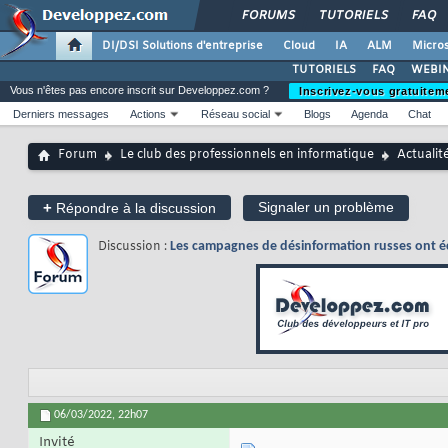
FORUMS
TUTORIELS
FAQ
DI/DSI Solutions d'entreprise
Cloud
IA
ALM
Micros
TUTORIELS
FAQ
WEBIN
Vous n'êtes pas encore inscrit sur Developpez.com ?
Inscrivez-vous gratuitem
Derniers messages
Actions
Réseau social
Blogs
Agenda
Chat
Forum
Le club des professionnels en informatique
Actualit
+
Signaler un problème
Répondre à la discussion
Discussion :
Les campagnes de désinformation russes ont é
06/03/2022,
22h07
Invité