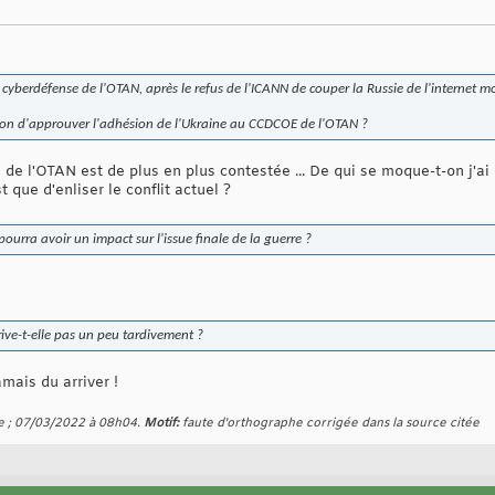
 cyberdéfense de l'OTAN, après le refus de l'ICANN de couper la Russie de l'internet m
ion d'approuver l'adhésion de l'Ukraine au CCDCOE de l'OTAN ?
té de l'OTAN est de plus en plus contestée ... De qui se moque-t-on j'ai
t que d'enliser le conflit actuel ?
ourra avoir un impact sur l'issue finale de la guerre ?
rrive-t-elle pas un peu tardivement ?
amais du arriver !
e ; 07/03/2022 à
08h04
.
Motif:
faute d'orthographe corrigée dans la source citée