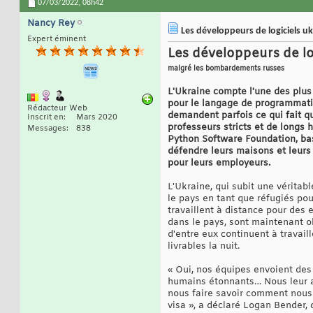
07/03/2022,
08h42
Nancy Rey
Les développeurs de logiciels u
Expert éminent
Les développeurs de log
malgré les bombardements russes
L'Ukraine compte l'une des plu
pour le langage de programmatio
Rédacteur Web
demandent parfois ce qui fait q
Inscrit en
Mars 2020
professeurs stricts et de longs 
Messages
838
Python Software Foundation, ba
défendre leurs maisons et leurs 
pour leurs employeurs.
L'Ukraine, qui subit une véritabl
le pays en tant que réfugiés po
travaillent à distance pour des 
dans le pays, sont maintenant o
d'entre eux continuent à travail
livrables la nuit.
« Oui, nos équipes envoient des 
humains étonnants… Nous leur av
nous faire savoir comment nous 
visa », a déclaré Logan Bender, 