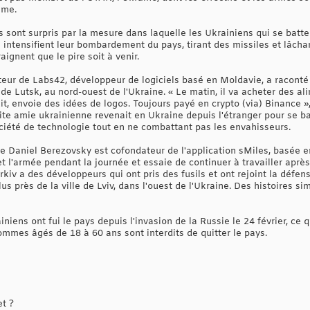
ême.
s sont surpris par la mesure dans laquelle les Ukrainiens qui se batten
s intensifient leur bombardement du pays, tirant des missiles et lâch
aignent que le pire soit à venir.
ur de Labs42, développeur de logiciels basé en Moldavie, a raconté l
de Lutsk, au nord-ouest de l'Ukraine. « Le matin, il va acheter des al
uit, envoie des idées de logos. Toujours payé en crypto (via) Binance »
ite amie ukrainienne revenait en Ukraine depuis l'étranger pour se bat
ociété de technologie tout en ne combattant pas les envahisseurs.
ne Daniel Berezovsky est cofondateur de l'application sMiles, basée e
t l'armée pendant la journée et essaie de continuer à travailler après »
iv a des développeurs qui ont pris des fusils et ont rejoint la défense
s près de la ville de Lviv, dans l'ouest de l'Ukraine. Des histoires sim
iniens ont fui le pays depuis l'invasion de la Russie le 24 février, ce
hommes âgés de 18 à 60 ans sont interdits de quitter le pays.
et ?