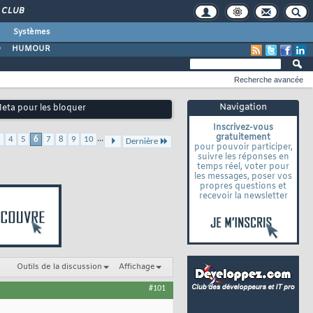
CLUB
Systèmes
O
HUMOUR
Recherche avancée
Navigation
eta pour les bloquer
Inscrivez-vous
gratuitement
...
3
4
5
6
7
8
9
10
Dernière
pour pouvoir participer,
suivre les réponses en
temps réel, voter pour
les messages, poser vos
propres questions et
recevoir la newsletter
Outils de la discussion
Affichage
#101