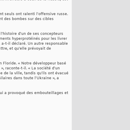
t seuls ont ralenti l'offensive russe.
ant des bombes sur des cibles
'histoire d'un de ses concepteurs
iments hyperprotéinés pour les livrer
, a-t-il déclaré. Un autre responsable
tre, et qu'elle prévoyait de
n Floride. « Notre développeur basé
, raconte-t-il. « La société d'un
 de la ville, tandis qu'ils ont évacué
ilaires dans toute l'Ukraine », a
 qui a provoqué des embouteillages et