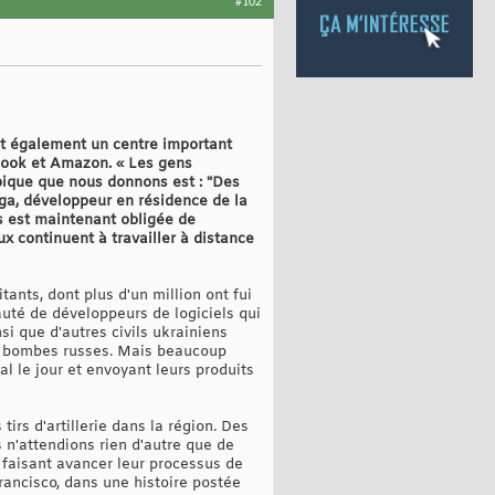
#102
t également un centre important
book et Amazon. « Les gens
pique que nous donnons est : "Des
nga, développeur en résidence de la
 est maintenant obligée de
x continuent à travailler à distance
tants, dont plus d'un million ont fui
uté de développeurs de logiciels qui
si que d'autres civils ukrainiens
des bombes russes. Mais beaucoup
al le jour et envoyant leurs produits
irs d'artillerie dans la région. Des
 n'attendions rien d'autre que de
 faisant avancer leur processus de
Francisco, dans une histoire postée