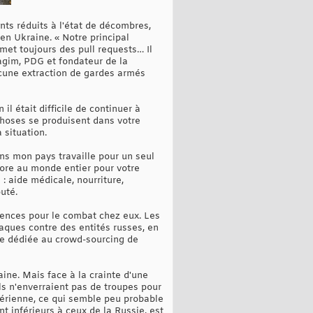
nts réduits à l'état de décombres,
en Ukraine. « Notre principal
umet toujours des pull requests… Il
vagim, PDG et fondateur de la
ucune extraction de gardes armés
l était difficile de continuer à
s choses se produisent dans votre
 situation.
ans mon pays travaille pour un seul
ore au monde entier pour votre
: aide médicale, nourriture,
uté.
tences pour le combat chez eux. Les
aques contre des entités russes, en
le dédiée au crowd-sourcing de
ine. Mais face à la crainte d'une
ls n'enverraient pas de troupes pour
érienne, ce qui semble peu probable
t inférieurs à ceux de la Russie, est