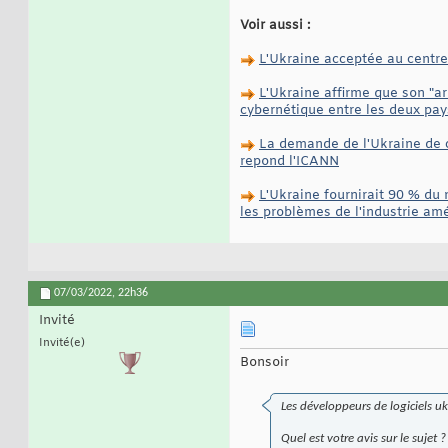
Voir aussi :
L'Ukraine acceptée au centre
L'Ukraine affirme que son "ar
cybernétique entre les deux pays
La demande de l'Ukraine de co
repond l'ICANN
L'Ukraine fournirait 90 % du 
les problèmes de l'industrie am
07/03/2022,
22h36
Invité
Invité(e)
Bonsoir
Les développeurs de logiciels u
Quel est votre avis sur le sujet ?