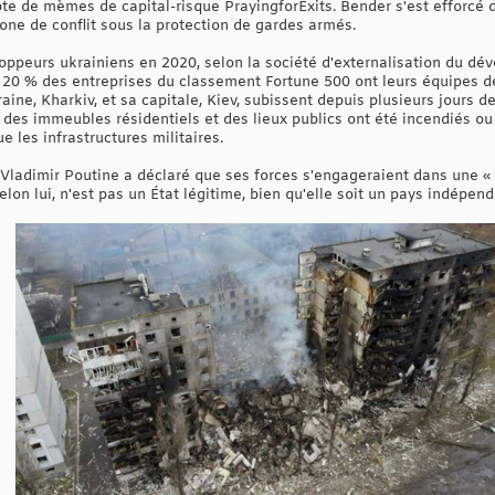
te de mèmes de capital-risque PrayingforExits. Bender s'est efforcé 
zone de conflit sous la protection de gardes armés.
ppeurs ukrainiens en 2020, selon la société d'externalisation du dé
 20 % des entreprises du classement Fortune 500 ont leurs équipes 
aine, Kharkiv, et sa capitale, Kiev, subissent depuis plusieurs jours
des immeubles résidentiels et des lieux publics ont été incendiés ou 
e les infrastructures militaires.
e Vladimir Poutine a déclaré que ses forces s'engageraient dans une « 
 selon lui, n'est pas un État légitime, bien qu'elle soit un pays indépen