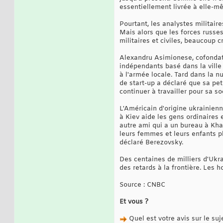
essentiellement livrée à elle-m
Pourtant, les analystes militaire
Mais alors que les forces russe
militaires et civiles, beaucoup cr
Alexandru Asimionese, cofondate
indépendants basé dans la ville 
à l'armée locale. Tard dans la n
de start-up a déclaré que sa pet
continuer à travailler pour sa s
L'Américain d'origine ukrainien
à Kiev aide les gens ordinaires e
autre ami qui a un bureau à Khark
leurs femmes et leurs enfants plu
déclaré Berezovsky.
Des centaines de milliers d'Ukra
des retards à la frontière. Les 
Source : CNBC
Et vous ?
Quel est votre avis sur le suj