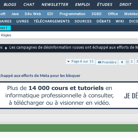
BLOGS
CHAT
NEWSLETTER
EMPLOI
ÉTUDES
DROIT
oft
Java
Dév. Web
EDI
Programmation
SGBD
Office
Mobiles
AIRES
LIVRES
TÉLÉCHARGEMENTS
SOURCES
DÉBATS
WIKI
DIC
ent !
Règles
és
Les campagnes de désinformation russes ont échappé aux efforts de M
...
Page 6 sur 15
2
Première
chappé aux efforts de Meta pour les bloquer