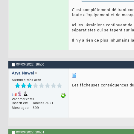
C'est complétement délirant c
faute d’équipement et de masque
Ici les ukrainiens continuent de 
séparatistes qui se tapent sur 
Il n'y a rien de plus inhumains l
09/03/2022,
18h06
Arya Nawel
Membre très actif
Les fâcheuses conséquences du 
Webmarketer
Inscrit en
Janvier 2021
Messages
399
09/03/2022,
20h51