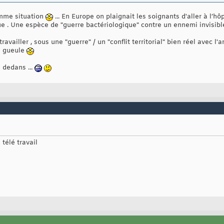
omme situation
... En Europe on plaignait les soignants d'aller à l’hô
 . Une espèce de "guerre bactériologique" contre un ennemi invisibl
travailler , sous une "guerre" / un "conflit territorial" bien réel avec 
la gueule
a dedans ...
télé travail