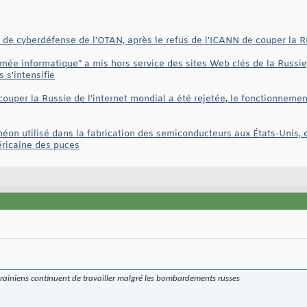
 de cyberdéfense de l'OTAN, après le refus de l'ICANN de couper la Ru
mée informatique" a mis hors service des sites Web clés de la Russie,
 s'intensifie
uper la Russie de l'internet mondial a été rejetée, le fonctionnement 
néon utilisé dans la fabrication des semiconducteurs aux États-Unis, e
éricaine des puces
krainiens continuent de travailler malgré les bombardements russes