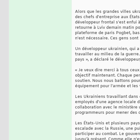
Alors que les grandes villes uk
des chefs d'entreprise aux États
développeur frontal s'est enfui 
retourne à Lviv demain matin pou
plateforme de paris Pogbet, bas
n'est nécessaire. Ces gens sont
Un développeur ukrainien, qui a 
travailler au milieu de la guerre
pays », a déclaré le développeur
« Je veux dire merci à tous ceux
objectif maintenant. Chaque per
soutien. Nous nous battons pour 
équipement pour l'armée et les v
Les Ukrainiens travaillant dans
employés d'une agence locale de
collaboration avec le ministère
programmeurs pour mener des cy
Les États-Unis et plusieurs pay
escalade avec la Russie, une pu
participer au combat. Le gouver
jusqu'à présent. Comme elle n'es