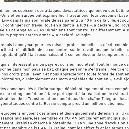
rainiennes subissent des attaques dévastatrices qui ont vu des bâtime
-Unis et en Europe ont exprimé leur frayeur pour leur personnel basé 
à Lviv dans la maison rurale de ses parents, à 40 km de la ville, et so
r continuer son travail tout en aidant à la lutte », a déclaré Eric Ho
ée à Los Angeles. « Ces Ukrainiens sont construits différemment. A
 leurs propres gardes armés », a déclaré Hovagim.
requis l'anonymat pour des raisons professionnelles, a décrit combien i
. « Il est très difficile de se concentrer sur le travail lorsque de telle
, ajoutant qu'il était reconnaissant à son employeur de comprendre sa
 qui s'intéressent à mon pays et qui s'en inquiètent. Tout le monde d
sonne dans mon pays se bat, chaque personne s'entraide... Merci enc
nos droits pour l'avenir et nous apprécierions toute forme de soutien 
olontaires, ou simplement des mots agréables de soutien », a-t-il ajo
 des domaines liés à l'informatique déploient également leurs compé
 marketing numérique à Kiev participent à la réalisation de cyberatt
 ukrainien de la Transformation numérique. Une chaîne Telegram loca
berattaques contre la Russie compte près d'un million d'abonnés.
s européens envoient des armes et des équipements défensifs à l'Ukra
issance nucléaire, les membres de l'OTAN ont clairement indiqué qu'i
nement ukrainien cherche à obtenir de l'OTAN une zone d'exclusion a
t pas membre de l'OTAN, l'Ukraine, dont les effectifs et les armes son