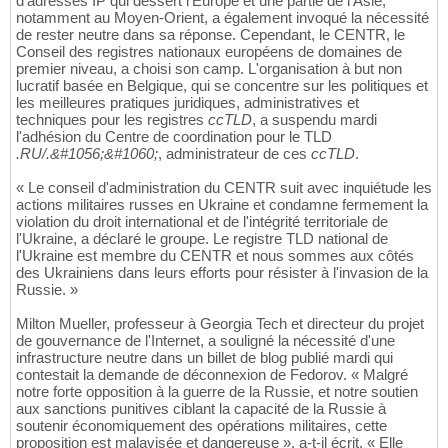
d'adresses IP qui dessert l'Europe et une partie de l'Asie,
notamment au Moyen-Orient, a également invoqué la nécessité
de rester neutre dans sa réponse. Cependant, le CENTR, le
Conseil des registres nationaux européens de domaines de
premier niveau, a choisi son camp. L'organisation à but non
lucratif basée en Belgique, qui se concentre sur les politiques et
les meilleures pratiques juridiques, administratives et
techniques pour les registres
ccTLD
, a suspendu mardi
l'adhésion du Centre de coordination pour le TLD
.RU/.&#1056;&#1060;
, administrateur de ces
ccTLD
.
« Le conseil d'administration du CENTR suit avec inquiétude les
actions militaires russes en Ukraine et condamne fermement la
violation du droit international et de l'intégrité territoriale de
l'Ukraine, a déclaré le groupe. Le registre TLD national de
l'Ukraine est membre du CENTR et nous sommes aux côtés
des Ukrainiens dans leurs efforts pour résister à l'invasion de la
Russie. »
Milton Mueller, professeur à Georgia Tech et directeur du projet
de gouvernance de l'Internet, a souligné la nécessité d'une
infrastructure neutre dans un billet de blog publié mardi qui
contestait la demande de déconnexion de Fedorov. « Malgré
notre forte opposition à la guerre de la Russie, et notre soutien
aux sanctions punitives ciblant la capacité de la Russie à
soutenir économiquement des opérations militaires, cette
proposition est malavisée et dangereuse », a-t-il écrit. « Elle