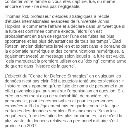
contacter votre famille si vous êtes capturé, tué, ou même
encore en vie - ne sera pas négligeable.
Thomas Rid, professeur d'études stratégiques à l'école
d'études internationales avancées de l'université Johns
Hopkins, a commenté l'affaire et a déclaré dans un tweet que si
la fuite est confirmée comme exacte, "alors l'on est
probablement en train de regarder l'une des fuites les plus
opportunes et les plus dévastatrices de tous les temps". Elad
Ratson, ancien diplomate israélien et expert dans le domaine de
la diplomatie numérique et des communications numériques, a
également tweeté un message selon lequel si la fuite est valide,
"cela marquerait la première utilisation du "doxing" comme arme
de guerre dans l'histoire de la guerre".
L'objectif du "Centre for Defence Strategies" en divulguant les
données n'est pas clair. Rid a toutefois tenté une explication : «
l'histoire nous apprend qu'une fuite de noms de personnel a un
effet psychologique puissant sur l'organisation en question. Elle
crée un sentiment aigu de vulnérabilité, de manière très
personnelle, pour les responsables et pour les personnes
exposées ». Rid a également mis en garde contre le fait que
certaines des données semblent être anciennes. Selon les
enquêteurs, l'une des fuites les plus importantes, si ce n'est la
plus vaste, de données relatives au personnel militaire s'est
produite en 2007.