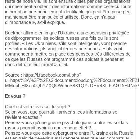
reste de notre vie. Ils sont ensuite ciblés par des organisations
qui cherchent à obtenir des informations comme celle-ci. Toute
information personnellement identifiable qui peut être prise peut
maintenant être manipulée et utilisée. Donc, ça n'a pas
d'importance », a-t-il expliqué.
Buckner affirme enfin que l'Ukraine a une occasion privilégiée
de déprogrammer les soldats russes une fois qu'ils sont
profilés. « Les Ukrainiens, s'ils sont intelligents, vont prendre
ces informations ; ils vont cibler ces personnes. Et ils vont
commencer à mettre en place des pensées très différentes de
ce que les Russes ont programmé ces soldats à penser et
donc détruire leur moral », dit-il.
Source : https://l.facebook.com/l.php?
u=https%3A%2F%2Fs3.documentcloud.org%2Fdocuments%2F
MMuphlHlXeo0QhYZXQOWI5nS8X1QYzDEV9XfL6tAG19HJNrkV
Et vous ?
Quel est votre avis sur le sujet ?
Selon vous, que pourrait-il arriver si ces informations se
révèlent exactes ?
Pensez-vous qu'une guerre psychologique contre les soldats
russes pourrait avoir un quelconque effet ?
Pensez-vous que cette cyberguerre entre l'Ukraine et la Russie
est en train de devenir aussi dangereuses que les combats au