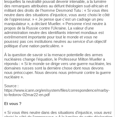
lesquelles la neutralité pouvait devenir intenable, a la lumière
des remarques attribuées au défunt théologien sud-africain et
militant des droits de l'homme Desmond Tutu : « Si vous êtes
neutre dans des situations d'injustice, vous avez choisi le côté
de l'oppresseur. » « Je pense que c'est un cadrage un peu
manipulateur », a déclaré Mueller. « Personne n'est neutre à
propos de la Russie contre l'Ukraine. La valeur d'une
administration neutre des identifiants internet mondiaux est
extrêmement importante pour tout le monde et vous ne
poussez pas ces institutions neutres au service d'un objectif
politique d'une nation particulière. »
À la question de savoir si la menace potentielle des armes
nucléaires change l'équation, le Professeur Milton Mueller a
répondu : « Si le monde se dirige vers une guerre nucléaire, les
domaines russes sont la dernière chose dont nous devons
nous préoccuper. Nous devons nous prémunir contre la guerre
nucléaire ».
Source :
https://www.icann.org/en/system/files/correspondence/marby-
to-fedorov-02mar22-en.pdf
Et vous ?
« Si vous êtes neutre dans des situations d'injustice, vous avez
choisi le côté de l'oppresseur. » A la lumière de cette déclaration