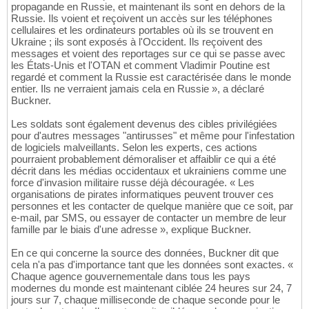
propagande en Russie, et maintenant ils sont en dehors de la
Russie. Ils voient et reçoivent un accès sur les téléphones
cellulaires et les ordinateurs portables où ils se trouvent en
Ukraine ; ils sont exposés à l'Occident. Ils reçoivent des
messages et voient des reportages sur ce qui se passe avec
les États-Unis et l'OTAN et comment Vladimir Poutine est
regardé et comment la Russie est caractérisée dans le monde
entier. Ils ne verraient jamais cela en Russie », a déclaré
Buckner.
Les soldats sont également devenus des cibles privilégiées
pour d'autres messages "antirusses" et même pour l'infestation
de logiciels malveillants. Selon les experts, ces actions
pourraient probablement démoraliser et affaiblir ce qui a été
décrit dans les médias occidentaux et ukrainiens comme une
force d'invasion militaire russe déjà découragée. « Les
organisations de pirates informatiques peuvent trouver ces
personnes et les contacter de quelque manière que ce soit, par
e-mail, par SMS, ou essayer de contacter un membre de leur
famille par le biais d'une adresse », explique Buckner.
En ce qui concerne la source des données, Buckner dit que
cela n'a pas d'importance tant que les données sont exactes. «
Chaque agence gouvernementale dans tous les pays
modernes du monde est maintenant ciblée 24 heures sur 24, 7
jours sur 7, chaque milliseconde de chaque seconde pour le