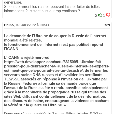
généralisé.
Sinon, comment les russes peuvent laisser fuiter de telles
informations ? Ils sont nuls ou trop confiants ?
2
1
Bruno
,
le 04/03/2022 à 07h43
#89
La demande de l'Ukraine de couper la Russie de l'internet
mondial a été rejetée,
le fonctionnement de l'Internet n'est pas politisé répond
l'ICANN
L'ICANN a rejeté mercredi
https://web.developpez.com/actu/331509/L-Ukraine-fait-
pression-pour-debrancher-la-Russie-d-Internet-les-experts-
estiment-que-cela-pourrait-etre-un-desastre/, de fermer les
serveurs racine DNS russes et d'invalider les certificats
TLS/SSL associés en réponse à l'invasion de l'Ukraine par
la Russie. Fedorov a formulé sa demande parce que
l'assaut de la Russie a été « rendu possible principalement
grâce à la machinerie de propagande russe qui utilise des
sites Web diffusant continuellement de la désinformation,
des discours de haine, encourageant la violence et cachant
la vérité sur la guerre en Ukraine. »
Dans une réponse publiée le 2 mars, Göran Marby, PDG de