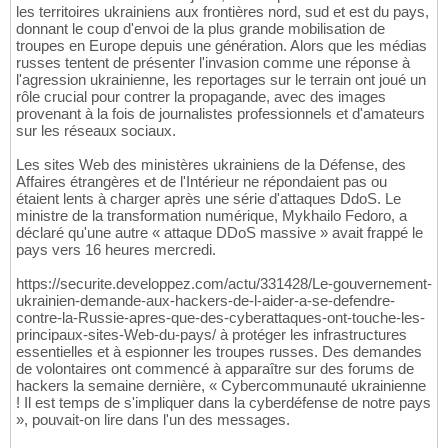
les territoires ukrainiens aux frontières nord, sud et est du pays,
donnant le coup d'envoi de la plus grande mobilisation de
troupes en Europe depuis une génération. Alors que les médias
russes tentent de présenter l'invasion comme une réponse à
l'agression ukrainienne, les reportages sur le terrain ont joué un
rôle crucial pour contrer la propagande, avec des images
provenant à la fois de journalistes professionnels et d'amateurs
sur les réseaux sociaux.
Les sites Web des ministères ukrainiens de la Défense, des
Affaires étrangères et de l'Intérieur ne répondaient pas ou
étaient lents à charger après une série d'attaques DdoS. Le
ministre de la transformation numérique, Mykhailo Fedoro, a
déclaré qu'une autre « attaque DDoS massive » avait frappé le
pays vers 16 heures mercredi.
https://securite.developpez.com/actu/331428/Le-gouvernement-
ukrainien-demande-aux-hackers-de-l-aider-a-se-defendre-
contre-la-Russie-apres-que-des-cyberattaques-ont-touche-les-
principaux-sites-Web-du-pays/ à protéger les infrastructures
essentielles et à espionner les troupes russes. Des demandes
de volontaires ont commencé à apparaître sur des forums de
hackers la semaine dernière, « Cybercommunauté ukrainienne
! Il est temps de s'impliquer dans la cyberdéfense de notre pays
», pouvait-on lire dans l'un des messages.