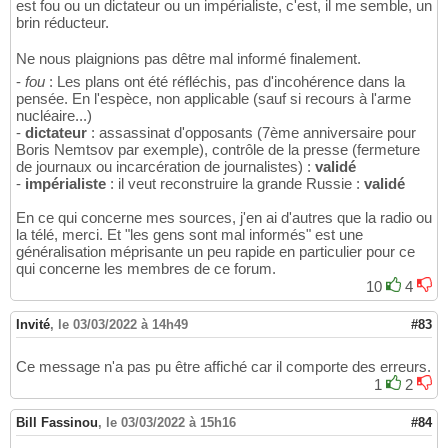
est fou ou un dictateur ou un impérialiste, c'est, il me semble, un
brin réducteur.
Ne nous plaignions pas dêtre mal informé finalement.
-
fou
: Les plans ont été réfléchis, pas d'incohérence dans la
pensée. En l'espèce, non applicable (sauf si recours à l'arme
nucléaire...)
-
dictateur
: assassinat d'opposants (7ème anniversaire pour
Boris Nemtsov par exemple), contrôle de la presse (fermeture
de journaux ou incarcération de journalistes) :
validé
-
impérialiste
: il veut reconstruire la grande Russie :
validé
En ce qui concerne mes sources, j'en ai d'autres que la radio ou
la télé, merci. Et "les gens sont mal informés" est une
généralisation méprisante un peu rapide en particulier pour ce
qui concerne les membres de ce forum.
10
4
Invité
,
le 03/03/2022 à 14h49
#83
Ce message n'a pas pu être affiché car il comporte des erreurs.
1
2
Bill Fassinou
,
le 03/03/2022 à 15h16
#84