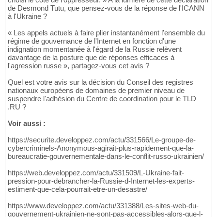
de Desmond Tutu, que pensez-vous de la réponse de l'ICANN
à l'Ukraine ?
« Les appels actuels à faire plier instantanément l'ensemble du
régime de gouvernance de l'Internet en fonction d'une
indignation momentanée à l'égard de la Russie relèvent
davantage de la posture que de réponses efficaces à
l'agression russe », partagez-vous cet avis ?
Quel est votre avis sur la décision du Conseil des registres
nationaux européens de domaines de premier niveau de
suspendre l'adhésion du Centre de coordination pour le TLD
.RU ?
Voir aussi :
https://securite.developpez.com/actu/331566/Le-groupe-de-
cybercriminels-Anonymous-agirait-plus-rapidement-que-la-
bureaucratie-gouvernementale-dans-le-conflit-russo-ukrainien/
https://web.developpez.com/actu/331509/L-Ukraine-fait-
pression-pour-debrancher-la-Russie-d-Internet-les-experts-
estiment-que-cela-pourrait-etre-un-desastre/
https://www.developpez.com/actu/331388/Les-sites-web-du-
gouvernement-ukrainien-ne-sont-pas-accessibles-alors-que-l-