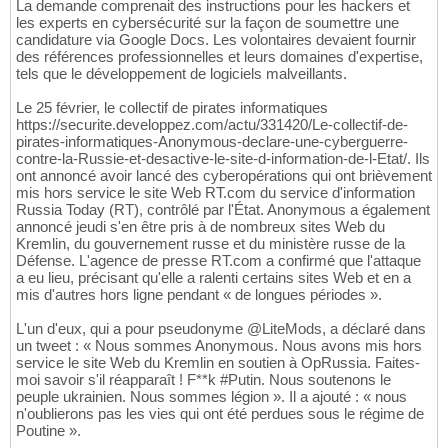
La demande comprenait des instructions pour les hackers et
les experts en cybersécurité sur la façon de soumettre une
candidature via Google Docs. Les volontaires devaient fournir
des références professionnelles et leurs domaines d'expertise,
tels que le développement de logiciels malveillants.
Le 25 février, le collectif de pirates informatiques
https://securite.developpez.com/actu/331420/Le-collectif-de-
pirates-informatiques-Anonymous-declare-une-cyberguerre-
contre-la-Russie-et-desactive-le-site-d-information-de-l-Etat/. Ils
ont annoncé avoir lancé des cyberopérations qui ont brièvement
mis hors service le site Web RT.com du service d'information
Russia Today (RT), contrôlé par l'État. Anonymous a également
annoncé jeudi s'en être pris à de nombreux sites Web du
Kremlin, du gouvernement russe et du ministère russe de la
Défense. L'agence de presse RT.com a confirmé que l'attaque
a eu lieu, précisant qu'elle a ralenti certains sites Web et en a
mis d'autres hors ligne pendant « de longues périodes ».
L'un d'eux, qui a pour pseudonyme @LiteMods, a déclaré dans
un tweet : « Nous sommes Anonymous. Nous avons mis hors
service le site Web du Kremlin en soutien à OpRussia. Faites-
moi savoir s'il réapparaît ! F**k #Putin. Nous soutenons le
peuple ukrainien. Nous sommes légion ». Il a ajouté : « nous
n'oublierons pas les vies qui ont été perdues sous le régime de
Poutine ».