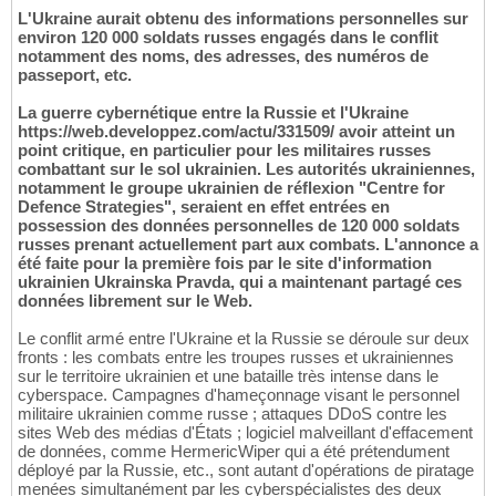
L'Ukraine aurait obtenu des informations personnelles sur
environ 120 000 soldats russes engagés dans le conflit
notamment des noms, des adresses, des numéros de
passeport, etc.
La guerre cybernétique entre la Russie et l'Ukraine
https://web.developpez.com/actu/331509/ avoir atteint un
point critique, en particulier pour les militaires russes
combattant sur le sol ukrainien. Les autorités ukrainiennes,
notamment le groupe ukrainien de réflexion "Centre for
Defence Strategies", seraient en effet entrées en
possession des données personnelles de 120 000 soldats
russes prenant actuellement part aux combats. L'annonce a
été faite pour la première fois par le site d'information
ukrainien Ukrainska Pravda, qui a maintenant partagé ces
données librement sur le Web.
Le conflit armé entre l'Ukraine et la Russie se déroule sur deux
fronts : les combats entre les troupes russes et ukrainiennes
sur le territoire ukrainien et une bataille très intense dans le
cyberspace. Campagnes d'hameçonnage visant le personnel
militaire ukrainien comme russe ; attaques DDoS contre les
sites Web des médias d'États ; logiciel malveillant d'effacement
de données, comme HermericWiper qui a été prétendument
déployé par la Russie, etc., sont autant d'opérations de piratage
menées simultanément par les cyberspécialistes des deux