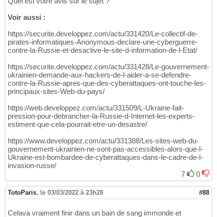
Quel est votre avis sur le sujet ?
Voir aussi :
https://securite.developpez.com/actu/331420/Le-collectif-de-
pirates-informatiques-Anonymous-declare-une-cyberguerre-
contre-la-Russie-et-desactive-le-site-d-information-de-l-Etat/
https://securite.developpez.com/actu/331428/Le-gouvernement-
ukrainien-demande-aux-hackers-de-l-aider-a-se-defendre-
contre-la-Russie-apres-que-des-cyberattaques-ont-touche-les-
principaux-sites-Web-du-pays/
https://web.developpez.com/actu/331509/L-Ukraine-fait-
pression-pour-debrancher-la-Russie-d-Internet-les-experts-
estiment-que-cela-pourrait-etre-un-desastre/
https://www.developpez.com/actu/331388/Les-sites-web-du-
gouvernement-ukrainien-ne-sont-pas-accessibles-alors-que-l-
Ukraine-est-bombardee-de-cyberattaques-dans-le-cadre-de-l-
invasion-russe/
7
0
TotoParis
,
le 03/03/2022 à 23h28
#88
Celava vraiment finir dans un bain de sang immonde et