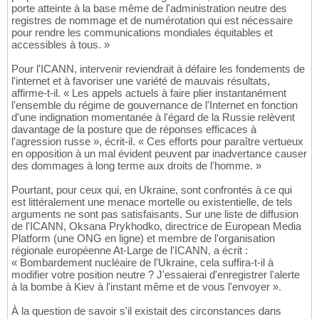
porte atteinte à la base même de l'administration neutre des
registres de nommage et de numérotation qui est nécessaire
pour rendre les communications mondiales équitables et
accessibles à tous. »
Pour l'ICANN, intervenir reviendrait à défaire les fondements de
l'internet et à favoriser une variété de mauvais résultats,
affirme-t-il. « Les appels actuels à faire plier instantanément
l'ensemble du régime de gouvernance de l'Internet en fonction
d'une indignation momentanée à l'égard de la Russie relèvent
davantage de la posture que de réponses efficaces à
l'agression russe », écrit-il. « Ces efforts pour paraître vertueux
en opposition à un mal évident peuvent par inadvertance causer
des dommages à long terme aux droits de l'homme. »
Pourtant, pour ceux qui, en Ukraine, sont confrontés à ce qui
est littéralement une menace mortelle ou existentielle, de tels
arguments ne sont pas satisfaisants. Sur une liste de diffusion
de l'ICANN, Oksana Prykhodko, directrice de European Media
Platform (une ONG en ligne) et membre de l'organisation
régionale européenne At-Large de l'ICANN, a écrit :
« Bombardement nucléaire de l'Ukraine, cela suffira-t-il à
modifier votre position neutre ? J'essaierai d'enregistrer l'alerte
à la bombe à Kiev à l'instant même et de vous l'envoyer ».
À la question de savoir s'il existait des circonstances dans