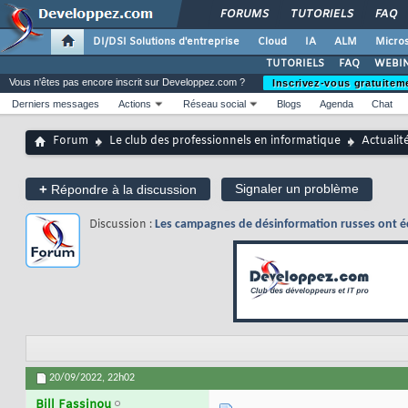
FORUMS
TUTORIELS
FAQ
DI/DSI Solutions d'entreprise
Cloud
IA
ALM
Micros
TUTORIELS
FAQ
WEBIN
Vous n'êtes pas encore inscrit sur Developpez.com ?
Inscrivez-vous gratuitem
Derniers messages
Actions
Réseau social
Blogs
Agenda
Chat
Forum
Le club des professionnels en informatique
Actualit
+
Signaler un problème
Répondre à la discussion
Discussion :
Les campagnes de désinformation russes ont é
20/09/2022,
22h02
Bill Fassinou