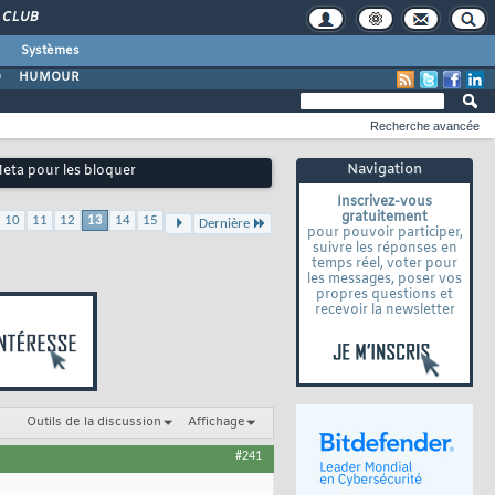
CLUB
Systèmes
O
HUMOUR
Recherche avancée
Navigation
eta pour les bloquer
Inscrivez-vous
gratuitement
10
11
12
13
14
15
Dernière
pour pouvoir participer,
suivre les réponses en
temps réel, voter pour
les messages, poser vos
propres questions et
recevoir la newsletter
Outils de la discussion
Affichage
#241