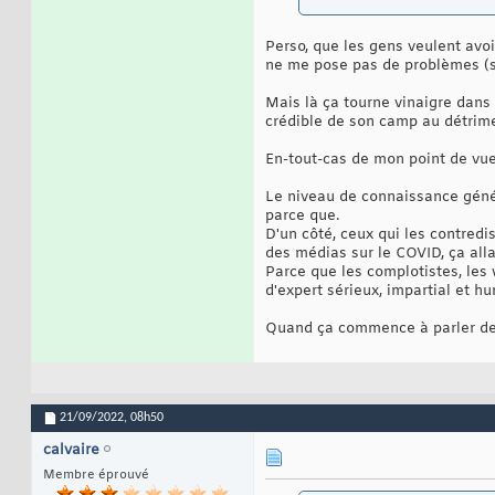
Perso, que les gens veulent avo
ne me pose pas de problèmes (su
Mais là ça tourne vinaigre dans 
crédible de son camp au détriment
En-tout-cas de mon point de vue
Le niveau de connaissance génér
parce que.
D'un côté, ceux qui les contredi
des médias sur le COVID, ça allait
Parce que les complotistes, les w
d'expert sérieux, impartial et h
Quand ça commence à parler de 
21/09/2022,
08h50
calvaire
Membre éprouvé