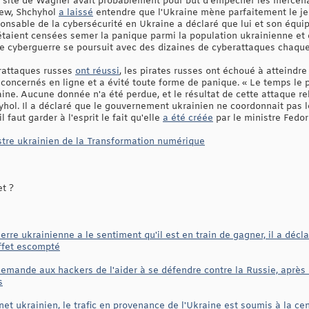
du site de Wagner avait probablement pour but d'empêcher les mercena
iew, Shchyhol
a laissé
entendre que l'Ukraine mène parfaitement le je
ponsable de la cybersécurité en Ukraine a déclaré que lui et son équip
étaient censées semer la panique parmi la population ukrainienne et
ette cyberguerre se poursuit avec des dizaines de cyberattaques chaqu
erattaques russes
ont réussi
, les pirates russes ont échoué à atteindre
concernés en ligne et a évité toute forme de panique. « Le temps le 
aine. Aucune donnée n'a été perdue, et le résultat de cette attaque r
yhol. Il a déclaré que le gouvernement ukrainien ne coordonnait pas 
 faut garder à l'esprit le fait qu'elle
a été créée
par le ministre Fedor
stre ukrainien de la Transformation numérique
et ?
rre ukrainienne a le sentiment qu'il est en train de gagner, il a déc
effet escompté
mande aux hackers de l'aider à se défendre contre la Russie, après
s
net ukrainien, le trafic en provenance de l'Ukraine est soumis à la cen