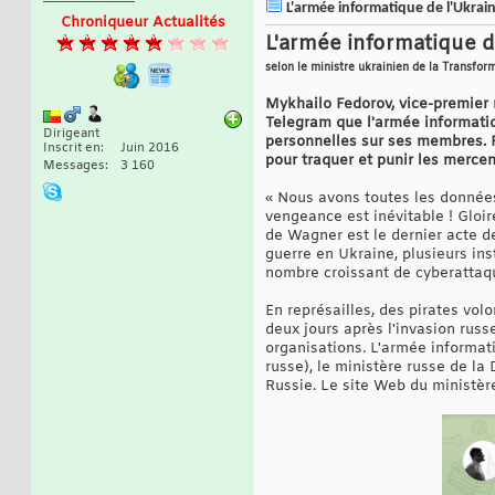
L'armée informatique de l'Ukrai
Chroniqueur Actualités
L'armée informatique d
selon le ministre ukrainien de la Transfo
Mykhailo Fedorov, vice-premier 
Telegram que l'armée informati
Dirigeant
personnelles sur ses membres. 
Inscrit en
Juin 2016
pour traquer et punir les mercen
Messages
3 160
« Nous avons toutes les données
vengeance est inévitable ! Gloir
de Wagner est le dernier acte de
guerre en Ukraine, plusieurs i
nombre croissant de cyberattaqu
En représailles, des pirates vol
deux jours après l'invasion rus
organisations. L'armée informat
russe), le ministère russe de l
Russie. Le site Web du ministèr