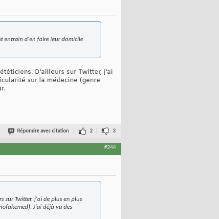
 entrain d'en faire leur domicile
éticiens. D'ailleurs sur Twitter, j'ai
icularité sur la médecine (genre
r.
Répondre avec citation
2
3
#244
s sur Twitter, j'ai de plus en plus
 nofakemed). J'ai déjà vu des