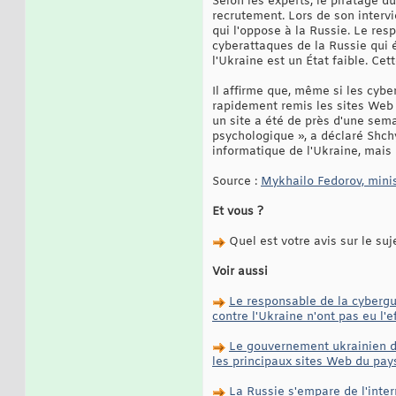
Selon les experts, le piratage 
recrutement. Lors de son interv
qui l'oppose à la Russie. Le res
cyberattaques de la Russie qui 
l'Ukraine est un État faible. C
Il affirme que, même si les cyb
rapidement remis les sites Web 
un site a été de près d'une sem
psychologique », a déclaré Shch
informatique de l'Ukraine, mais il
Source :
Mykhailo Fedorov, mini
Et vous ?
Quel est votre avis sur le suj
Voir aussi
Le responsable de la cybergue
contre l'Ukraine n'ont pas eu l'
Le gouvernement ukrainien de
les principaux sites Web du pay
La Russie s'empare de l'inter