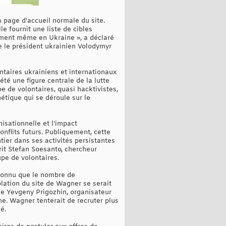
la page d'accueil normale du site.
 fournit une liste de cibles
moment même en Ukraine », a déclaré
e le président ukrainien Volodymyr
taires ukrainiens et internationaux
été une figure centrale de la lutte
e de volontaires, quasi hacktivistes,
nétique qui se déroule sur le
isationnelle et l'impact
onflits futurs. Publiquement, cette
ier dans ses activités persistantes
rit Stefan Soesanto, chercheur
upe de volontaires.
econnu que le nombre de
lation du site de Wagner se serait
se Yevgeny Prigozhin, organisateur
e. Wagner tenterait de recruter plus
é.