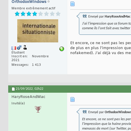
OrthodoxWindows
Membre extrêmement actif
Envoyé par
HaryRoseAndMac
J'ai l'impression que ce forum t
comme ils l'ont fait avec twitter .
Et encore, ce ne sont pas les per
de plus en plus l'impression que
Étudiant
nofakemed). J'ai déjà vu des me
Inscrit en
Novembre
2021
Messages
1 413
21/09/2022,
02h22
HaryRoseAndMac
Invité(e)
Envoyé par
OrthodoxWindow
Et encore, ce ne sont pas les per
l'impression que la haine provi
menaces de mort (sur Twitter, p