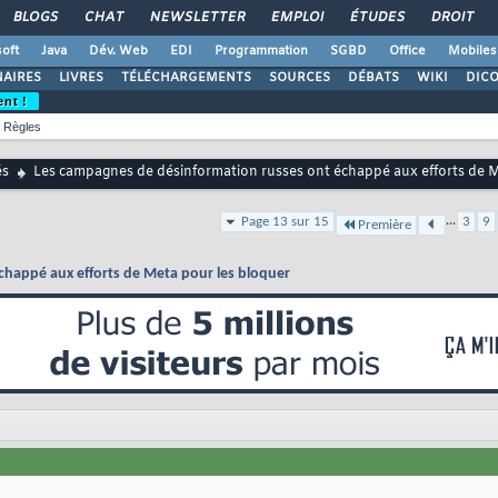
BLOGS
CHAT
NEWSLETTER
EMPLOI
ÉTUDES
DROIT
oft
Java
Dév. Web
EDI
Programmation
SGBD
Office
Mobiles
AIRES
LIVRES
TÉLÉCHARGEMENTS
SOURCES
DÉBATS
WIKI
DIC
ent !
Règles
és
Les campagnes de désinformation russes ont échappé aux efforts de M
...
Page 13 sur 15
3
9
Première
chappé aux efforts de Meta pour les bloquer