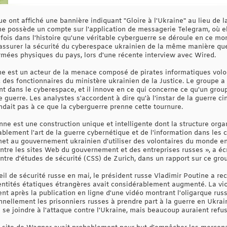
que ont affiché une bannière indiquant "Gloire à l'Ukraine" au lieu de 
e possède un compte sur l'application de messagerie Telegram, où elle
e fois dans l'histoire qu'une véritable cyberguerre se déroule en ce 
d'assurer la sécurité du cyberespace ukrainien de la même manière qu
rmées physiques du pays, lors d'une récente interview avec Wired.
e est un acteur de la menace composé de pirates informatiques volon
c des fonctionnaires du ministère ukrainien de la Justice. Le groupe a 
t dans le cyberespace, et il innove en ce qui concerne ce qu'un group
 guerre. Les analystes s'accordent à dire qu'à l'instar de la guerre ci
tendait pas à ce que la cyberguerre prenne cette tournure.
ne est une construction unique et intelligente dont la structure organ
blement l'art de la guerre cybernétique et de l'information dans les c
et au gouvernement ukrainien d'utiliser des volontaires du monde ent
ontre les sites Web du gouvernement et des entreprises russes », a éc
ntre d'études de sécurité (CSS) de Zurich, dans un rapport sur ce gro
eil de sécurité russe en mai, le président russe Vladimir Poutine a r
tités étatiques étrangères avait considérablement augmenté. La vio
nt après la publication en ligne d'une vidéo montrant l'oligarque rus
ellement les prisonniers russes à prendre part à la guerre en Ukrain
se joindre à l'attaque contre l'Ukraine, mais beaucoup auraient refus