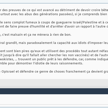
ir des preuves de ce qui est avancé au détriment de devoir croire b
rtout avec les abus des générations passées), si je comprends bien c
le sens complot fumeux à coups de gueguerre Israël/Palestine et à ce
 de faire preuve d'humilité et d'arrêter d'avoir un rapport à l'autre d
, c'est malsain et ça ne mènera à rien de bon.
al grandit, mais paradoxalement la capacité aux idiots d'imposer l
sent sont bien pires qu'eux et utilisent des procédés tout autant néfas
 jusqu'à dire qu'il fallait aller chercher les non vaccinés) et de l'autr
okistes, ... trouvent un public prêt à les défendre, car, comme indiqué
umble pour démontrer l'idiotie de leurs raisonnements.
OpIsrael et défendre ce genre de choses franchement ça devient gr