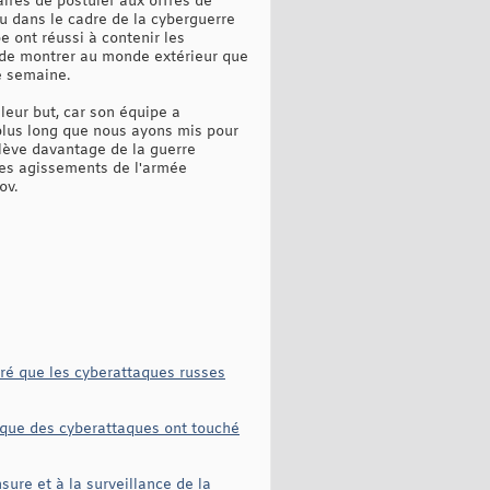
ires de postuler aux offres de
u dans le cadre de la cyberguerre
e ont réussi à contenir les
 de montrer au monde extérieur que
e semaine.
 leur but, car son équipe a
plus long que nous ayons mis pour
elève davantage de la guerre
les agissements de l'armée
ov.
laré que les cyberattaques russes
 que des cyberattaques ont touché
sure et à la surveillance de la