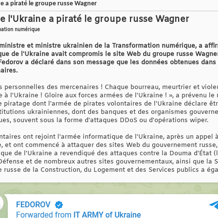
ne a piraté le groupe russe Wagner
e l'Ukraine a piraté le groupe russe Wagner
rmation numérique
ministre et ministre ukrainien de la Transformation numérique, a aff
que de l'Ukraine avait compromis le site Web du groupe russe Wagne
Fedorov a déclaré dans son message que les données obtenues dans le
aires.
 personnelles des mercenaires ! Chaque bourreau, meurtrier et viole
e à l'Ukraine ! Gloire aux forces armées de l'Ukraine ! », a prévenu le 
 piratage dont l'armée de pirates volontaires de l'Ukraine déclare êtr
nstitutions ukrainiennes, dont des banques et des organismes gouver
es, souvent sous la forme d'attaques DDoS ou d'opérations wiper.
ontaires ont rejoint l'armée informatique de l'Ukraine, après un appel 
se, et ont commencé à attaquer des sites Web du gouvernement russe,
ique de l'Ukraine a revendiqué des attaques contre la Douma d'État 
a Défense et de nombreux autres sites gouvernementaux, ainsi que la 
e russe de la Construction, du Logement et des Services publics a éga