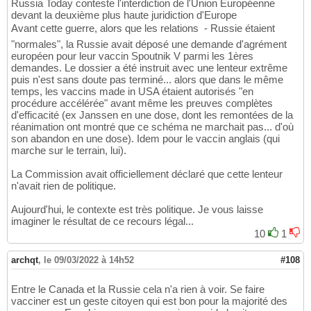
Russia Today conteste l'interdiction de l'Union Européenne
devant la deuxième plus haute juridiction d'Europe
Avant cette guerre, alors que les relations  - Russie étaient
"normales", la Russie avait déposé une demande d'agrément
européen pour leur vaccin Spoutnik V parmi les 1ères
demandes. Le dossier a été instruit avec une lenteur extrême
puis n'est sans doute pas terminé... alors que dans le même
temps, les vaccins made in USA étaient autorisés "en
procédure accélérée" avant même les preuves complètes
d'efficacité (ex Janssen en une dose, dont les remontées de la
réanimation ont montré que ce schéma ne marchait pas... d'où
son abandon en une dose). Idem pour le vaccin anglais (qui
marche sur le terrain, lui).
La Commission avait officiellement déclaré que cette lenteur
n'avait rien de politique.
Aujourd'hui, le contexte est très politique. Je vous laisse
imaginer le résultat de ce recours légal...
10
1
archqt
,
le 09/03/2022 à 14h52
#108
Entre le Canada et la Russie cela n'a rien à voir. Se faire
vacciner est un geste citoyen qui est bon pour la majorité des