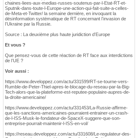
chaines-liees-aux-medias-russes-soutenus-par-l-Etat-RT-et-
Sputnik-dans-toute-l-Europe-une-action-qui-fait-suite-a-celles-
de-Meta-et-Twitter/ la semaine dernière, en invoquant la
désinformation systématique de RT concernant l'invasion de
l'Ukraine par la Russie.
Source : La deuxième plus haute juridiction d'Europe
Et vous ?
Que pensez-vous de cette réaction de RT face aux interdictions
de l'UE ?
Voir aussi :
https://www.developpez.com/actu/331599/RT-se-tourne-vers-
Rumble-de-Peter-Thiel-apres-le-blocage-du-reseau-par-la-Big-
Tech-alors-que-la-plateforme-est-reputee-populaire-aupres-de-
la-droite-americaine/
https://www.developpez.com/actu/331453/La-Russie-affirme-
que-les-sanctions-americaines-pourraient-entrainer-un-crash-
de-l-ISS-Musk-le-fondateur-de-SpaceX-suggere-que-son-
entreprise-pourrait-maintenir-l-ISS-en-vol/
https://reseau.developpez.com/actu/331608/Le-regulateur-des-