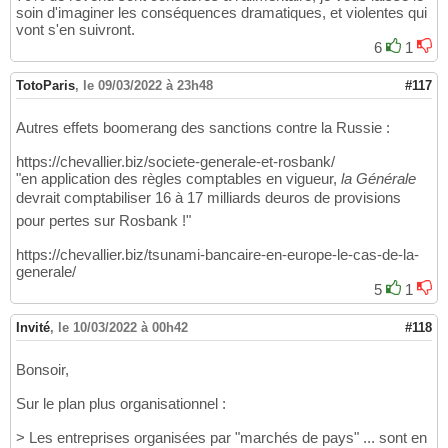
soin d'imaginer les conséquences dramatiques, et violentes qui
vont s'en suivront.
6
1
TotoParis
,
le 09/03/2022 à 23h48
#117
Autres effets boomerang des sanctions contre la Russie :
https://chevallier.biz/societe-generale-et-rosbank/
"en application des règles comptables en vigueur,
la Générale
devrait comptabiliser 16 à 17 milliards deuros de provisions
pour pertes sur Rosbank !"
https://chevallier.biz/tsunami-bancaire-en-europe-le-cas-de-la-
generale/
5
1
Invité
,
le 10/03/2022 à 00h42
#118
Bonsoir,
Sur le plan plus organisationnel :
> Les entreprises organisées par "marchés de pays" ... sont en