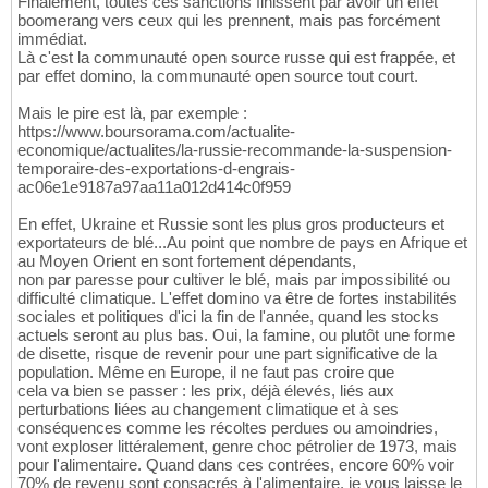
Finalement, toutes ces sanctions finissent par avoir un effet
boomerang vers ceux qui les prennent, mais pas forcément
immédiat.
Là c'est la communauté open source russe qui est frappée, et
par effet domino, la communauté open source tout court.
Mais le pire est là, par exemple :
https://www.boursorama.com/actualite-
economique/actualites/la-russie-recommande-la-suspension-
temporaire-des-exportations-d-engrais-
ac06e1e9187a97aa11a012d414c0f959
En effet, Ukraine et Russie sont les plus gros producteurs et
exportateurs de blé...Au point que nombre de pays en Afrique et
au Moyen Orient en sont fortement dépendants,
non par paresse pour cultiver le blé, mais par impossibilité ou
difficulté climatique. L'effet domino va être de fortes instabilités
sociales et politiques d'ici la fin de l'année, quand les stocks
actuels seront au plus bas. Oui, la famine, ou plutôt une forme
de disette, risque de revenir pour une part significative de la
population. Même en Europe, il ne faut pas croire que
cela va bien se passer : les prix, déjà élevés, liés aux
perturbations liées au changement climatique et à ses
conséquences comme les récoltes perdues ou amoindries,
vont exploser littéralement, genre choc pétrolier de 1973, mais
pour l'alimentaire. Quand dans ces contrées, encore 60% voir
70% de revenu sont consacrés à l'alimentaire, je vous laisse le