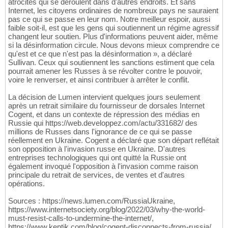
atrocités qui se déroulent dans d'autres endroits. Et sans
Internet, les citoyens ordinaires de nombreux pays ne sauraient
pas ce qui se passe en leur nom. Notre meilleur espoir, aussi
faible soit-il, est que les gens qui soutiennent un régime agressif
changent leur soutien. Plus d'informations peuvent aider, même
si la désinformation circule. Nous devons mieux comprendre ce
qu'est et ce que n'est pas la désinformation », a déclaré
Sullivan. Ceux qui soutiennent les sanctions estiment que cela
pourrait amener les Russes à se révolter contre le pouvoir,
voire le renverser, et ainsi contribuer à arrêter le conflit.
La décision de Lumen intervient quelques jours seulement
après un retrait similaire du fournisseur de dorsales Internet
Cogent, et dans un contexte de répression des médias en
Russie qui https://web.developpez.com/actu/331682/ des
millions de Russes dans l'ignorance de ce qui se passe
réellement en Ukraine. Cogent a déclaré que son départ reflétait
son opposition à l'invasion russe en Ukraine. D'autres
entreprises technologiques qui ont quitté la Russie ont
également invoqué l'opposition à l'invasion comme raison
principale du retrait de services, de ventes et d'autres
opérations.
Sources : https://news.lumen.com/RussiaUkraine,
https://www.internetsociety.org/blog/2022/03/why-the-world-
must-resist-calls-to-undermine-the-internet/,
https://www.kentik.com/blog/cogent-disconnects-from-russia/