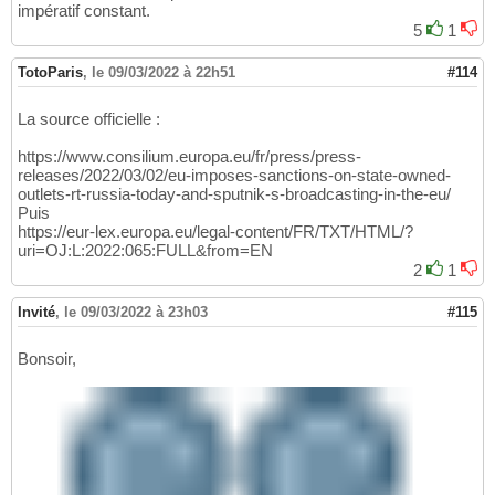
impératif constant.
5
1
TotoParis
,
le 09/03/2022 à 22h51
#114
La source officielle :
https://www.consilium.europa.eu/fr/press/press-
releases/2022/03/02/eu-imposes-sanctions-on-state-owned-
outlets-rt-russia-today-and-sputnik-s-broadcasting-in-the-eu/
Puis
https://eur-lex.europa.eu/legal-content/FR/TXT/HTML/?
uri=OJ:L:2022:065:FULL&from=EN
2
1
Invité
,
le 09/03/2022 à 23h03
#115
Bonsoir,