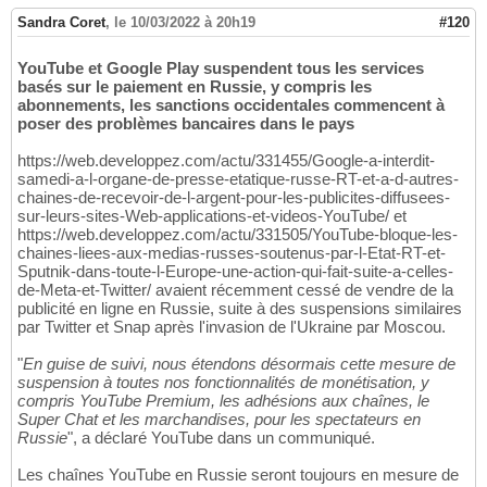
Sandra Coret
,
le 10/03/2022 à 20h19
#120
YouTube et Google Play suspendent tous les services
basés sur le paiement en Russie, y compris les
abonnements, les sanctions occidentales commencent à
poser des problèmes bancaires dans le pays
https://web.developpez.com/actu/331455/Google-a-interdit-
samedi-a-l-organe-de-presse-etatique-russe-RT-et-a-d-autres-
chaines-de-recevoir-de-l-argent-pour-les-publicites-diffusees-
sur-leurs-sites-Web-applications-et-videos-YouTube/ et
https://web.developpez.com/actu/331505/YouTube-bloque-les-
chaines-liees-aux-medias-russes-soutenus-par-l-Etat-RT-et-
Sputnik-dans-toute-l-Europe-une-action-qui-fait-suite-a-celles-
de-Meta-et-Twitter/ avaient récemment cessé de vendre de la
publicité en ligne en Russie, suite à des suspensions similaires
par Twitter et Snap après l'invasion de l'Ukraine par Moscou.
"
En guise de suivi, nous étendons désormais cette mesure de
suspension à toutes nos fonctionnalités de monétisation, y
compris YouTube Premium, les adhésions aux chaînes, le
Super Chat et les marchandises, pour les spectateurs en
Russie
", a déclaré YouTube dans un communiqué.
Les chaînes YouTube en Russie seront toujours en mesure de