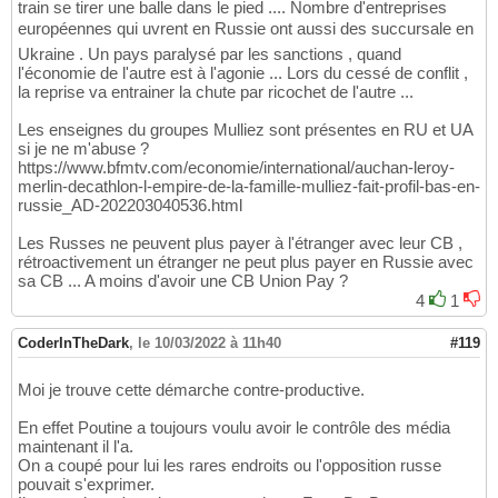
train se tirer une balle dans le pied .... Nombre d'entreprises
européennes qui uvrent en Russie ont aussi des succursale en
Ukraine . Un pays paralysé par les sanctions , quand
l'économie de l'autre est à l'agonie ... Lors du cessé de conflit ,
la reprise va entrainer la chute par ricochet de l'autre ...
Les enseignes du groupes Mulliez sont présentes en RU et UA
si je ne m'abuse ?
https://www.bfmtv.com/economie/international/auchan-leroy-
merlin-decathlon-l-empire-de-la-famille-mulliez-fait-profil-bas-en-
russie_AD-202203040536.html
Les Russes ne peuvent plus payer à l'étranger avec leur CB ,
rétroactivement un étranger ne peut plus payer en Russie avec
sa CB ... A moins d'avoir une CB Union Pay ?
4
1
CoderInTheDark
,
le 10/03/2022 à 11h40
#119
Moi je trouve cette démarche contre-productive.
En effet Poutine a toujours voulu avoir le contrôle des média
maintenant il l'a.
On a coupé pour lui les rares endroits ou l'opposition russe
pouvait s'exprimer.