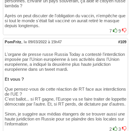
personnes. Envahir un pays souverain, ça aide le citoyen russe
lambda ?
Après on peut discuter de l'obligation du vaccin, n'empêche que
si tout le monde s'était fait vacciné on aurait retiré le masque
depuis longtemps.
7
9
PomFritz
,
le 09/03/2022 à 15h47
#109
L'organe de presse russe Russia Today a contesté l'interdiction
imposée par l'Union européenne à ses activités dans l'Union
européenne, a indiqué la deuxième plus haute juridiction
européenne dans un tweet mardi.
Et vous ?
Que pensez-vous de cette réaction de RT face aux interdictions
de l'UE ?
C'est ballot... si RT gagne, l'Europe va se faire traiter de loppette
démocrate par l'autre. Et, si RT perds, de dictature par d'autres.
Sinon, je suggère aux médias étangers de se trouver aussi une
haute juridiction en Russie pour se plaindre des lois locales sur
l'information
2
3