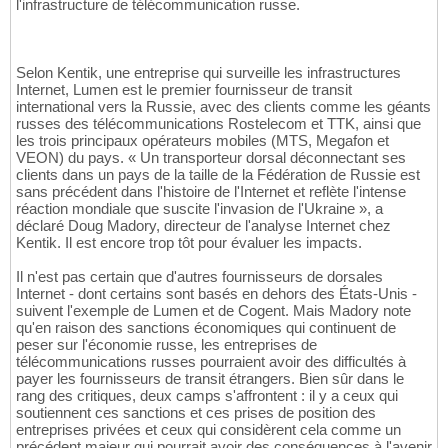
l'infrastructure de télécommunication russe.
Selon Kentik, une entreprise qui surveille les infrastructures
Internet, Lumen est le premier fournisseur de transit
international vers la Russie, avec des clients comme les géants
russes des télécommunications Rostelecom et TTK, ainsi que
les trois principaux opérateurs mobiles (MTS, Megafon et
VEON) du pays. « Un transporteur dorsal déconnectant ses
clients dans un pays de la taille de la Fédération de Russie est
sans précédent dans l'histoire de l'Internet et reflète l'intense
réaction mondiale que suscite l'invasion de l'Ukraine », a
déclaré Doug Madory, directeur de l'analyse Internet chez
Kentik. Il est encore trop tôt pour évaluer les impacts.
Il n'est pas certain que d'autres fournisseurs de dorsales
Internet - dont certains sont basés en dehors des États-Unis -
suivent l'exemple de Lumen et de Cogent. Mais Madory note
qu'en raison des sanctions économiques qui continuent de
peser sur l'économie russe, les entreprises de
télécommunications russes pourraient avoir des difficultés à
payer les fournisseurs de transit étrangers. Bien sûr dans le
rang des critiques, deux camps s'affrontent : il y a ceux qui
soutiennent ces sanctions et ces prises de position des
entreprises privées et ceux qui considèrent cela comme un
précédent majeur qui pourrait avoir des conséquences à l'avenir