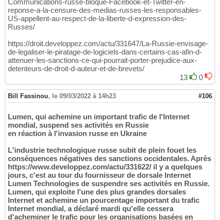
Communications-russe-bloque-Facebook-et-Twitter-en-
reponse-a-la-censure-des-medias-russes-les-responsables-
US-appellent-au-respect-de-la-liberte-d-expression-des-
Russes/
https://droit.developpez.com/actu/331647/La-Russie-envisage-
de-legaliser-le-piratage-de-logiciels-dans-certains-cas-afin-d-
attenuer-les-sanctions-ce-qui-pourrait-porter-prejudice-aux-
detenteurs-de-droit-d-auteur-et-de-brevets/
13
0
Bill Fassinou
,
le 09/03/2022 à 14h23
#106
Lumen, qui achemine un important trafic de l'Internet
mondial, suspend ses activités en Russie
en réaction à l'invasion russe en Ukraine
L'industrie technologique russe subit de plein fouet les
conséquences négatives des sanctions occidentales. Après
https://www.developpez.com/actu/331622/ il y a quelques
jours, c'est au tour du fournisseur de dorsale Internet
Lumen Technologies de suspendre ses activités en Russie.
Lumen, qui exploite l'une des plus grandes dorsales
Internet et achemine un pourcentage important du trafic
Internet mondial, a déclaré mardi qu'elle cessera
d'acheminer le trafic pour les organisations basées en