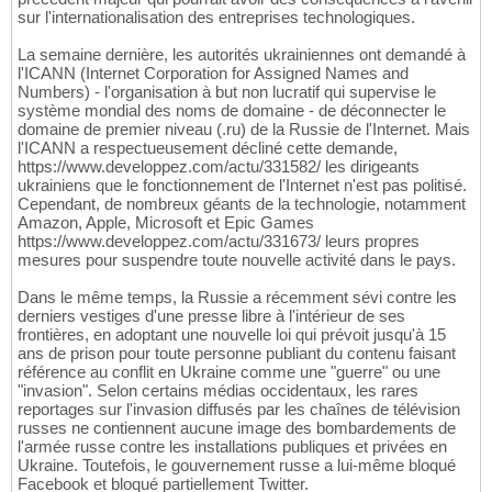
sur l'internationalisation des entreprises technologiques.
La semaine dernière, les autorités ukrainiennes ont demandé à
l'ICANN (Internet Corporation for Assigned Names and
Numbers) - l'organisation à but non lucratif qui supervise le
système mondial des noms de domaine - de déconnecter le
domaine de premier niveau (.ru) de la Russie de l'Internet. Mais
l'ICANN a respectueusement décliné cette demande,
https://www.developpez.com/actu/331582/ les dirigeants
ukrainiens que le fonctionnement de l'Internet n'est pas politisé.
Cependant, de nombreux géants de la technologie, notamment
Amazon, Apple, Microsoft et Epic Games
https://www.developpez.com/actu/331673/ leurs propres
mesures pour suspendre toute nouvelle activité dans le pays.
Dans le même temps, la Russie a récemment sévi contre les
derniers vestiges d'une presse libre à l'intérieur de ses
frontières, en adoptant une nouvelle loi qui prévoit jusqu'à 15
ans de prison pour toute personne publiant du contenu faisant
référence au conflit en Ukraine comme une "guerre" ou une
"invasion". Selon certains médias occidentaux, les rares
reportages sur l'invasion diffusés par les chaînes de télévision
russes ne contiennent aucune image des bombardements de
l'armée russe contre les installations publiques et privées en
Ukraine. Toutefois, le gouvernement russe a lui-même bloqué
Facebook et bloqué partiellement Twitter.