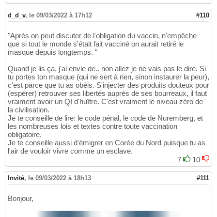
d_d_v
,
le 09/03/2022 à 17h12
#110
"Après on peut discuter de l'obligation du vaccin, n'empêche
que si tout le monde s'était fait vacciné on aurait retiré le
masque depuis longtemps. "
Quand je lis ça, j'ai envie de.. non allez je ne vais pas le dire. Si
tu portes ton masque (qui ne sert à rien, sinon instaurer la peur),
c'est parce que tu as obéis. S'injecter des produits douteux pour
(espérer) retrouver ses libertés auprès de ses bourreaux, il faut
vraiment avoir un QI d'huître. C'est vraiment le niveau zéro de
la civilisation.
Je te conseille de lire: le code pénal, le code de Nuremberg, et
les nombreuses lois et textes contre toute vaccination
obligatoire.
Je te conseille aussi d'émigrer en Corée du Nord puisque tu as
l'air de vouloir vivre comme un esclave.
7
10
Invité
,
le 09/03/2022 à 18h13
#111
Bonjour,