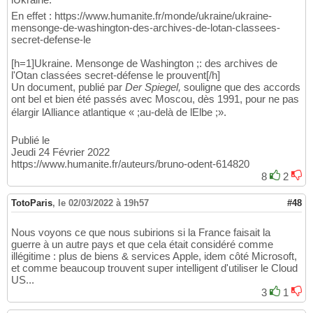
En effet : https://www.humanite.fr/monde/ukraine/ukraine-
mensonge-de-washington-des-archives-de-lotan-classees-
secret-defense-le
[h=1]Ukraine. Mensonge de Washington ;: des archives de
l'Otan classées secret-défense le prouvent[/h]
Un document, publié par
Der Spiegel,
souligne que des accords
ont bel et bien été passés avec Moscou, dès 1991, pour ne pas
élargir lAlliance atlantique « ;au-delà de lElbe ;».
Publié le
Jeudi 24 Février 2022
https://www.humanite.fr/auteurs/bruno-odent-614820
8
2
TotoParis
,
le 02/03/2022 à 19h57
#48
Nous voyons ce que nous subirions si la France faisait la
guerre à un autre pays et que cela était considéré comme
illégitime : plus de biens & services Apple, idem côté Microsoft,
et comme beaucoup trouvent super intelligent d'utiliser le Cloud
US...
3
1