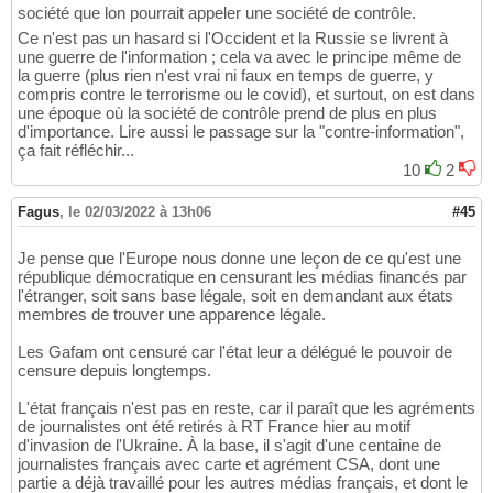
société que lon pourrait appeler une société de contrôle.
Ce n'est pas un hasard si l'Occident et la Russie se livrent à
une guerre de l'information ; cela va avec le principe même de
la guerre (plus rien n'est vrai ni faux en temps de guerre, y
compris contre le terrorisme ou le covid), et surtout, on est dans
une époque où la société de contrôle prend de plus en plus
d'importance. Lire aussi le passage sur la "contre-information",
ça fait réfléchir...
10
2
Fagus
,
le 02/03/2022 à 13h06
#45
Je pense que l'Europe nous donne une leçon de ce qu'est une
république démocratique en censurant les médias financés par
l'étranger, soit sans base légale, soit en demandant aux états
membres de trouver une apparence légale.
Les Gafam ont censuré car l'état leur a délégué le pouvoir de
censure depuis longtemps.
L'état français n'est pas en reste, car il paraît que les agréments
de journalistes ont été retirés à RT France hier au motif
d'invasion de l'Ukraine. À la base, il s'agit d'une centaine de
journalistes français avec carte et agrément CSA, dont une
partie a déjà travaillé pour les autres médias français, et dont le