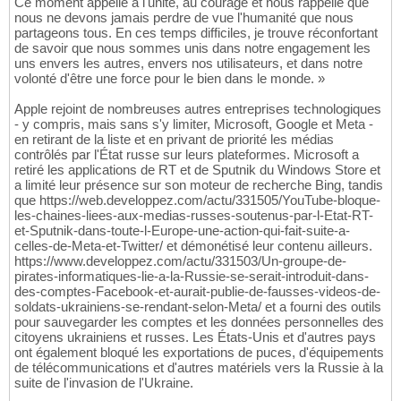
Ce moment appelle à l'unité, au courage et nous rappelle que
nous ne devons jamais perdre de vue l'humanité que nous
partageons tous. En ces temps difficiles, je trouve réconfortant
de savoir que nous sommes unis dans notre engagement les
uns envers les autres, envers nos utilisateurs, et dans notre
volonté d'être une force pour le bien dans le monde. »
Apple rejoint de nombreuses autres entreprises technologiques
- y compris, mais sans s'y limiter, Microsoft, Google et Meta -
en retirant de la liste et en privant de priorité les médias
contrôlés par l'État russe sur leurs plateformes. Microsoft a
retiré les applications de RT et de Sputnik du Windows Store et
a limité leur présence sur son moteur de recherche Bing, tandis
que https://web.developpez.com/actu/331505/YouTube-bloque-
les-chaines-liees-aux-medias-russes-soutenus-par-l-Etat-RT-
et-Sputnik-dans-toute-l-Europe-une-action-qui-fait-suite-a-
celles-de-Meta-et-Twitter/ et démonétisé leur contenu ailleurs.
https://www.developpez.com/actu/331503/Un-groupe-de-
pirates-informatiques-lie-a-la-Russie-se-serait-introduit-dans-
des-comptes-Facebook-et-aurait-publie-de-fausses-videos-de-
soldats-ukrainiens-se-rendant-selon-Meta/ et a fourni des outils
pour sauvegarder les comptes et les données personnelles des
citoyens ukrainiens et russes. Les États-Unis et d'autres pays
ont également bloqué les exportations de puces, d'équipements
de télécommunications et d'autres matériels vers la Russie à la
suite de l'invasion de l'Ukraine.