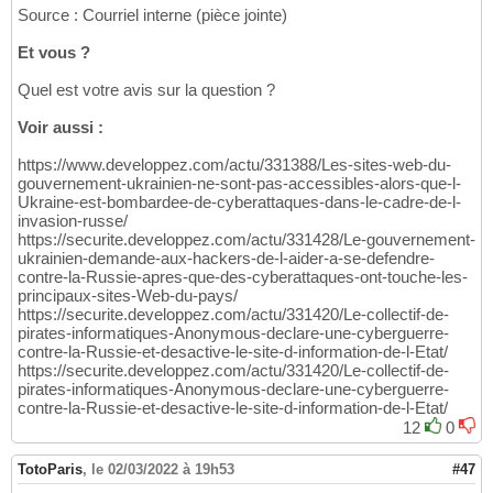
Source : Courriel interne (pièce jointe)
Et vous ?
Quel est votre avis sur la question ?
Voir aussi :
https://www.developpez.com/actu/331388/Les-sites-web-du-
gouvernement-ukrainien-ne-sont-pas-accessibles-alors-que-l-
Ukraine-est-bombardee-de-cyberattaques-dans-le-cadre-de-l-
invasion-russe/
https://securite.developpez.com/actu/331428/Le-gouvernement-
ukrainien-demande-aux-hackers-de-l-aider-a-se-defendre-
contre-la-Russie-apres-que-des-cyberattaques-ont-touche-les-
principaux-sites-Web-du-pays/
https://securite.developpez.com/actu/331420/Le-collectif-de-
pirates-informatiques-Anonymous-declare-une-cyberguerre-
contre-la-Russie-et-desactive-le-site-d-information-de-l-Etat/
https://securite.developpez.com/actu/331420/Le-collectif-de-
pirates-informatiques-Anonymous-declare-une-cyberguerre-
contre-la-Russie-et-desactive-le-site-d-information-de-l-Etat/
12
0
TotoParis
,
le 02/03/2022 à 19h53
#47