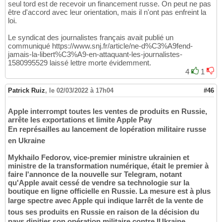
seul tord est de recevoir un financement russe. On peut ne pas
être d'accord avec leur orientation, mais il n'ont pas enfreint la
loi.
Le syndicat des journalistes français avait publié un
communiqué https://www.snj.fr/article/ne-d%C3%A9fend-
jamais-la-libert%C3%A9-en-attaquant-les-journalistes-
1580995529 laissé lettre morte évidemment.
4
1
Patrick Ruiz
,
le 02/03/2022 à 17h04
#46
Apple interrompt toutes les ventes de produits en Russie,
arrête les exportations et limite Apple Pay
En représailles au lancement de lopération militaire russe
en Ukraine
Mykhailo Fedorov, vice-premier ministre ukrainien et
ministre de la transformation numérique, était le premier à
faire l'annonce de la nouvelle sur Telegram, notant
qu'Apple avait cessé de vendre sa technologie sur la
boutique en ligne officielle en Russie. La mesure est à plus
large spectre avec Apple qui indique larrêt de la vente de
tous ses produits en Russie en raison de la décision du
pays dinitier son opération militaire contre lUkraine.