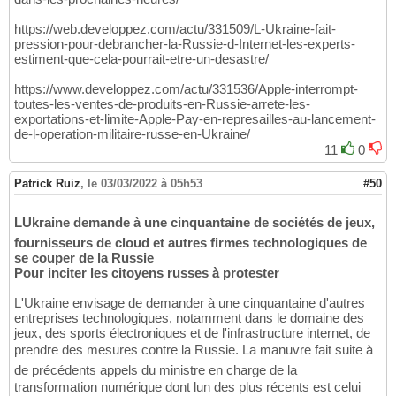
https://web.developpez.com/actu/331509/L-Ukraine-fait-
pression-pour-debrancher-la-Russie-d-Internet-les-experts-
estiment-que-cela-pourrait-etre-un-desastre/
https://www.developpez.com/actu/331536/Apple-interrompt-
toutes-les-ventes-de-produits-en-Russie-arrete-les-
exportations-et-limite-Apple-Pay-en-represailles-au-lancement-
de-l-operation-militaire-russe-en-Ukraine/
11
0
Patrick Ruiz
,
le 03/03/2022 à 05h53
#50
LUkraine demande à une cinquantaine de sociétés de jeux,
fournisseurs de cloud et autres firmes technologiques de
se couper de la Russie
Pour inciter les citoyens russes à protester
L'Ukraine envisage de demander à une cinquantaine d'autres
entreprises technologiques, notamment dans le domaine des
jeux, des sports électroniques et de l'infrastructure internet, de
prendre des mesures contre la Russie. La manuvre fait suite à
de précédents appels du ministre en charge de la
transformation numérique dont lun des plus récents est celui