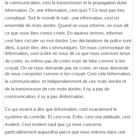
la communication, cest la transmission et la propagation dune
information. Or, une information, cest quoi ? Ce nest pas très
compliqué. Tout le monde le sait : une information, cest un
ensemble de mots dordre. Quand on vous informe, on vous dit
ce que vous êtes censé croire. En dautres termes, informer,
cest faire circuler un mot dordre. Les déclarations de police sont
dites, à juste titre, des communiqués. On nous communique de
linformation, cest-à-dire on nous dit ce que nous sommes tenus
de croire, ou même pas de croire mais de faire comme si lon
croyait. On ne nous demande pas de croire, on nous demande
de nous comporter comme si lon croyait. Cest cela linformation,
la communication  et indépendamment de ces mots dordre et
de la transmission de ces mots dordre, il ny a pas de
communication, il ny a pas dinformation.
Ce qui revient à dire que linformation, cest exactement le
système du contrôle. Et cest vrai. Enfin, cest une platitude, cest
évident. Cest évident sauf que ça nous concerne
particulièrement aujourdhui parce que nous entrons dans une