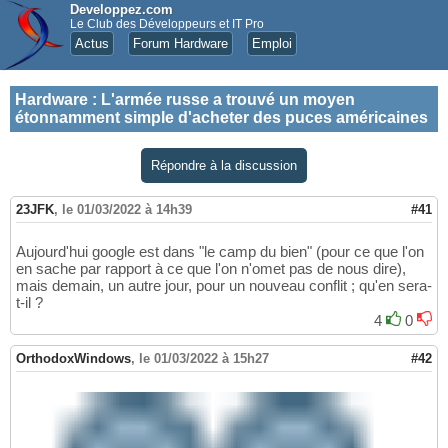
Developpez.com
Le Club des Développeurs et IT Pro
Actus
Forum Hardware
Emploi
Hardware
:
L'armée russe a trouvé un moyen
étonnamment simple d'acheter des puces américaines
Répondre à la discussion
23JFK
,
le 01/03/2022 à 14h39
#41
Aujourd'hui google est dans "le camp du bien" (pour ce que l'on
en sache par rapport à ce que l'on n'omet pas de nous dire),
mais demain, un autre jour, pour un nouveau conflit ; qu'en sera-
t-il ?
4
0
OrthodoxWindows
,
le 01/03/2022 à 15h27
#42