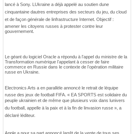
lancé à Sony. LUkraine a déjà appelé au soutien dune
cinquantaine dautres entreprises des secteurs du jeu, du cloud
et de façon générale de linfrastructure Internet. Objectif :
amener les citoyens russes à protester contre leur
gouvernement.
Le géant du logiciel Oracle a répondu à l'appel du ministre de la
Transformation numérique l'appelant à cesser de faire
commerce en Russie dans le contexte de l'opération militaire
russe en Ukraine.
Electronics Arts a en parallèle annoncé le retrait de léquipe
russe des jeux de football FIFA. « EA SPORTS est solidaire du
peuple ukrainien et de même que plusieurs voix dans lunivers
du football, appelle à la paix et à la fin de linvasion russe », a
déclaré léditeur.
Apple a pour sa part annoncé larrêt de la vente de tous ses