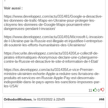
Voir aussi :
https://www.developpez.com/actu/331481/Google-a-desactive-
les-donnees-de-trafic-Maps-en-Ukraine-pour-proteger-les-
citoyens-les-donnees-de-Google-Maps-pourraient-etre-
dangereuses-pendant-l-invasion/
https://www.developpez.com/actu/331491/Microsoft-L-invasion-
de-l-Ukraine-par-la-Russie-est-illegale-et-injustifiee-l-entreprise-
dit-soutenir-les-efforts-humanitaires-des-Ukrainiens/
https://securite.developpez.com/actu/331420/Le-collectif-de-
pirates-informatiques-Anonymous-declare-une-cyberguerre-
contre-la-Russie-et-desactive-le-site-d-information-de-l-Etat/
https://ios.developpez.com/actu/331435/Le-vice-Premier-
ministre-ukrainien-exhorte-Apple-a-reduire-ses-livraisons-de-
produits-et-services-en-Russie-Apple-Pay-est-desormais-
indisponible-dans-le-pays-apres-les-sanctions-imposees-par-
les-USA/
11
0
OrthodoxWindows
,
le 01/03/2022 à 22h05
#44