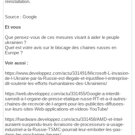
réinstallation.
Source : Google
Et vous
Que pensez-vous de ces mesures visant à aider le peuple
ukrainien ?
Quel est votre avis sur le blocage des chaines russes en
Europe ?
Voir aussi :
https://www.developpez.com/actu/331491/Microsoft-L-invasion-
de-l-Ukraine-par-la-Russie-est-illegale-et-injustifiee-l-entreprise-
dit-soutenir-les-efforts-humanitaires-des-Ukrainiens/
https://web.developpez.com/actu/331455/Google-a-interdit-
samedi-a-l-organe-de-presse-etatique-russe-RT-et-a-d-autres-
chaines-de-recevoir-de-l-argent-pour-les-publicites-diffusees-
sur-leurs-sites-Web-applications-et-videos-YouTube/
https://hardware.developpez.com/actu/331458/AMD-et-Intel-
auraient-suspendu-leurs-livraisons-de-processeurs-a-usage-
industriel-a-la-Russie-TSMC-pourrait-leur-emboiter-les-pas-
dans-les-prochaines-heures/