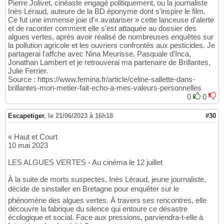
Pierre Jolivet, cinéaste engagé politiquement, ou la journaliste
Inès Léraud, auteure de la BD éponyme dont s'inspire le film.
Ce fut une immense joie d'« avatariser » cette lanceuse d'alerte
et de raconter comment elle s'est attaquée au dossier des
algues vertes, après avoir réalisé de nombreuses enquêtes sur
la pollution agricole et les ouvriers confrontés aux pesticides. Je
partagerai l'affche avec Nina Meurisse, Pasquale d'Inca,
Jonathan Lambert et je retrouverai ma partenaire de Brillantes,
Julie Ferrier.
Source : https://www.femina.fr/article/celine-sallette-dans-
brillantes-mon-metier-fait-echo-a-mes-valeurs-personnelles
0
0
Escapetiger
,
le 21/06/2023 à 16h18
#30
« Haut et Court
10 mai 2023
LES ALGUES VERTES - Au cinéma le 12 juillet
À la suite de morts suspectes, Inès Léraud, jeune journaliste,
décide de sinstaller en Bretagne pour enquêter sur le
phénomène des algues vertes. À travers ses rencontres, elle
découvre la fabrique du silence qui entoure ce désastre
écologique et social. Face aux pressions, parviendra-t-elle à