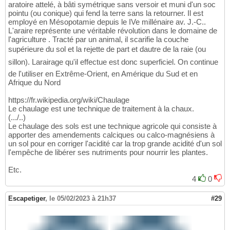
aratoire attelé, à bâti symétrique sans versoir et muni d'un soc
pointu (ou conique) qui fend la terre sans la retourner. Il est
employé en Mésopotamie depuis le IVe millénaire av. J.-C..
L'araire représente une véritable révolution dans le domaine de
l'agriculture . Tracté par un animal, il scarifie la couche
supérieure du sol et la rejette de part et dautre de la raie (ou
sillon). Larairage qu'il effectue est donc superficiel. On continue
de l'utiliser en Extrême-Orient, en Amérique du Sud et en
Afrique du Nord
https://fr.wikipedia.org/wiki/Chaulage
Le chaulage est une technique de traitement à la chaux.
(.../..)
Le chaulage des sols est une technique agricole qui consiste à
apporter des amendements calciques ou calco-magnésiens à
un sol pour en corriger l'acidité car la trop grande acidité d'un sol
l'empêche de libérer ses nutriments pour nourrir les plantes.
Etc.
4
0
Escapetiger
,
le 05/02/2023 à 21h37
#29