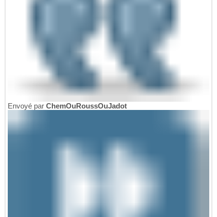
Envoyé par
ChemOuRoussOuJadot