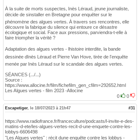
À la suite de morts suspectes, Inès Léraud, jeune journaliste,
décide de sinstaller en Bretagne pour enquêter sur le
phénomène des algues vertes. À travers ses rencontres, elle
découvre la fabrique du silence qui entoure ce désastre
écologique et social. Face aux pressions, parviendra-t-elle à
faire triompher la vérité ?
Adaptation des algues vertes - lhistoire interdite, la bande
dessinée dInès Léraud et Pierre Van Hove, tirée de l'enquête
menée par Inès Léraud sur le scandale des algues vertes.
SÉANCES (.../...)
Source :
https://www.allocine.fr/film/fichefilm_gen_cfilm=292652.html
Les Algues vertes - film 2023 -Allocine
0
0
Escapetiger
,
le 18/07/2023 à 21h47
#31
https://www.radiofrance.fr/franceculture/podcasts/l-invite-e-des-
matins-d-ete/les-algues-vertes-recit-d-une-enquete-contre-les-
lobbys-6606498
"Les Algues vertes" : récit dune enquête contre les lobbys -