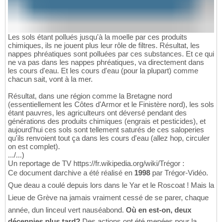
Les sols étant pollués jusqu'à la moelle par ces produits
chimiques, ils ne jouent plus leur rôle de filtres. Résultat, les
nappes phréatiques sont polluées par ces substances. Et ce qui
ne va pas dans les nappes phréatiques, va directement dans
les cours d'eau. Et les cours d'eau (pour la plupart) comme
chacun sait, vont à la mer.
Résultat, dans une région comme la Bretagne nord
(essentiellement les Côtes d'Armor et le Finistère nord), les sols
étant pauvres, les agriculteurs ont déversé pendant des
générations des produits chimiques (engrais et pesticides), et
aujourd'hui ces sols sont tellement saturés de ces saloperies
qu'ils renvoient tout ça dans les cours d'eau (allez hop, circuler
on est complet).
.../...)
Un reportage de TV https://fr.wikipedia.org/wiki/Trégor :
Ce document darchive a été réalisé en
1998
par Trégor-Vidéo.
Que deau a coulé depuis lors dans le Yar et le Roscoat ! Mais la
Lieue de Grève na jamais vraiment cessé de se parer, chaque
année, dun linceul vert nauséabond.
Où en est-on, deux
décennies plus tard?
Des actions ont été menées pour la