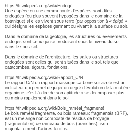
https://fr.wikipedia.org/wiki/Endogé
Une espèce ou une communauté d'espèces sont dites
endogées (ou plus souvent hypogées dans le domaine de la
botanique) si elles vivent sous terre (par opposition à
« épigé »
qui désigne les espèces germant ou vivant à la surface du sol).
Dans le domaine de la géologie, les structures ou évènements
endogés sont ceux qui se produisent sous le niveau du sol,
dans le sous-sol.
Dans le domaine de l'architecture, les salles ou structures
endogées sont celles qui sont situées dans le sol, tels que
catacombes, égouts, fondations.
https://fr.wikipedia.org/wiki/Rapport_C/N
Le rapport C/N ou rapport massique carbone sur azote est un
indicateur qui permet de juger du degré d'évolution de la matière
organique, c'est-à-dire de son aptitude à se décomposer plus
ou moins rapidement dans le sol.
https://fr.wikipedia.org/wiki/Bois_raméal_fragmenté
Le bois raméal fragmenté, ou bois raméaux fragmentés (BRF),
est un mélange non composté de résidus de broyage
(fragmentation) de rameaux de bois (branches), issu
majoritairement d'arbres feuillus.