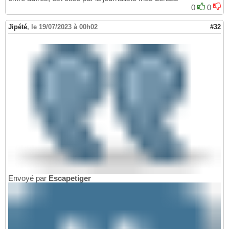
0
0
Jipété
,
le 19/07/2023 à 00h02
#32
Envoyé par
Escapetiger