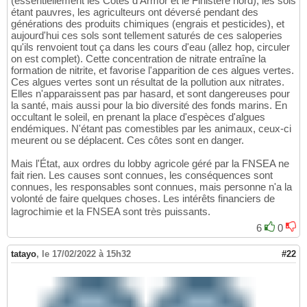
(essentiellement les Côtes d'Armor et le Finistère nord), les sols
étant pauvres, les agriculteurs ont déversé pendant des
générations des produits chimiques (engrais et pesticides), et
aujourd'hui ces sols sont tellement saturés de ces saloperies
qu'ils renvoient tout ça dans les cours d'eau (allez hop, circuler
on est complet). Cette concentration de nitrate entraîne la
formation de nitrite, et favorise l'apparition de ces algues vertes.
Ces algues vertes sont un résultat de la pollution aux nitrates.
Elles n'apparaissent pas par hasard, et sont dangereuses pour
la santé, mais aussi pour la bio diversité des fonds marins. En
occultant le soleil, en prenant la place d'espèces d'algues
endémiques. N'étant pas comestibles par les animaux, ceux-ci
meurent ou se déplacent. Ces côtes sont en danger.
Mais l'État, aux ordres du lobby agricole géré par la FNSEA ne
fait rien. Les causes sont connues, les conséquences sont
connues, les responsables sont connues, mais personne n'a la
volonté de faire quelques choses. Les intérêts financiers de
lagrochimie et la FNSEA sont très puissants.
6
0
tatayo
,
le 17/02/2022 à 15h32
#22