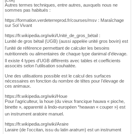
Autres termes techniques, entre autres, auxquels nous ne
sommes pas habitués :
https://formation.verdeterreprod.fr/courses/msv : Maraîchage
sur Sol Vivant
https://fr.wikipedia.org/wiki/Unité_de_gros_bétail :
Lunité de gros bétail (UGB) (aussi appelée unité gros bovin) est
l'unité de référence permettant de calculer les besoins
nutritionnels ou alimentaires de chaque type danimal d'élevage.
Il existe 4 types d'UGB différents avec tables et coefficients
associés selon l'utilisation souhaitée.
Une des utilisations possible est le calcul des surfaces
nécessaires en fonction du nombre de têtes pour l'élevage de
ces animaux.
https://fr.wikipedia.org/wiki/Houe
Pour l'agriculteur, la houe (du vieux francique hauwa « pioche,
binette », apparenté à lindo-européen *heawan « couper ») est
un instrument aratoire manuel.
https://fr.wikipedia.org/wiki/Araire
Laraire (de l'occitan, issu du latin
aratrum
) est un instrument