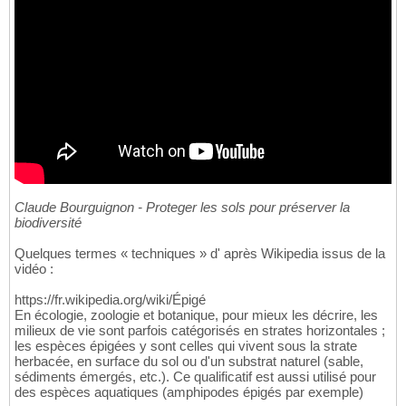
Claude Bourguignon - Proteger les sols pour préserver la
biodiversité
Quelques termes « techniques » d' après Wikipedia issus de la
vidéo :
https://fr.wikipedia.org/wiki/Épigé
En écologie, zoologie et botanique, pour mieux les décrire, les
milieux de vie sont parfois catégorisés en strates horizontales ;
les espèces épigées y sont celles qui vivent sous la strate
herbacée, en surface du sol ou d'un substrat naturel (sable,
sédiments émergés, etc.). Ce qualificatif est aussi utilisé pour
des espèces aquatiques (amphipodes épigés par exemple)