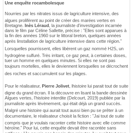
Une enquête rocambolesque
Nourries par les nitrates issus de lagriculture intensive, des
algues prolifèrent au point de créer des marées vertes en
Bretagne.
Inès Léraud
, la journaliste d'investigation incarnée
dans le film par Céline Sallette, précise : "Elles sont apparues à
la fin des années 1960 sur le littoral breton, quelques années
après linstallation de lagriculture intensive dans cette région."
Lorsquelles pourrissent, elles libèrent un gaz nommé H2S, un
hydrogène sulfuré. Très irritant, ce gaz peut, à certaines doses,
tuer un homme en quelques minutes. Si elles ne sont pas
toujours mortelles, elles le deviennent lorsquelles se décrochent
des roches et saccumulent sur les plages.
Pour le réalisateur,
Pierre Jolivet
, lhistoire lui parait tout de suite
digne du grand écran. Il la découvre en lisant la bande dessinée
Algues vertes, l'histoire interdite (Delcourt, 2019) publiée par la
journaliste après lévènement, qui était déjà un grand succès.
Malgré une histoire qui aurait tout aussi bien pu se prêter à un
documentaire, le réalisateur choisit la fiction : "Jai tout de suite
compris que je voulais raconter cette histoire avec elle comme
héroïne." Pour lui, cette enquête devait être racontée sans