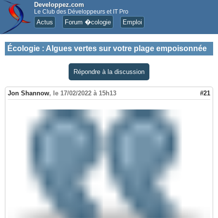
Developpez.com
Le Club des Développeurs et IT Pro
Actus
Forum �cologie
Emploi
Écologie
:
Algues vertes sur votre plage empoisonnée
Répondre à la discussion
Jon Shannow
,
le 17/02/2022 à 15h13
#21