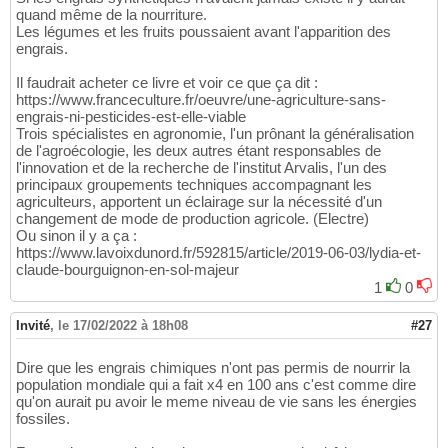
quand même de la nourriture.
Les légumes et les fruits poussaient avant l'apparition des
engrais.
Il faudrait acheter ce livre et voir ce que ça dit :
https://www.franceculture.fr/oeuvre/une-agriculture-sans-
engrais-ni-pesticides-est-elle-viable
Trois spécialistes en agronomie, l'un prônant la généralisation
de l'agroécologie, les deux autres étant responsables de
l'innovation et de la recherche de l'institut Arvalis, l'un des
principaux groupements techniques accompagnant les
agriculteurs, apportent un éclairage sur la nécessité d'un
changement de mode de production agricole. (Electre)
Ou sinon il y a ça :
https://www.lavoixdunord.fr/592815/article/2019-06-03/lydia-et-
claude-bourguignon-en-sol-majeur
1
0
Invité
,
le 17/02/2022 à 18h08
#27
Dire que les engrais chimiques n'ont pas permis de nourrir la
population mondiale qui a fait x4 en 100 ans c'est comme dire
qu'on aurait pu avoir le meme niveau de vie sans les énergies
fossiles.