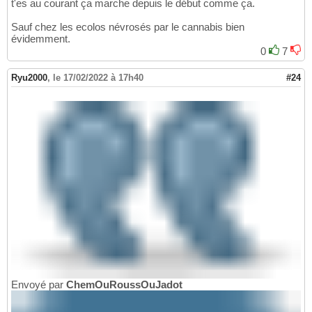
t'es au courant ça marche depuis le début comme ça.
Sauf chez les ecolos névrosés par le cannabis bien
évidemment.
0
7
Ryu2000
,
le 17/02/2022 à 17h40
#24
Envoyé par
ChemOuRoussOuJadot