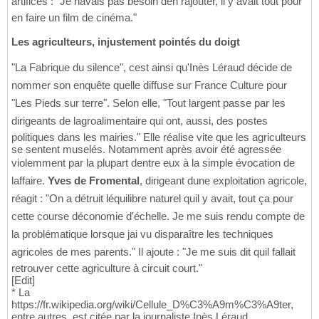
artifices : "Je navais pas besoin den rajouter, il y avait tout pour
en faire un film de cinéma."
Les agriculteurs, injustement pointés du doigt
"La Fabrique du silence", cest ainsi qu'Inès Léraud décide de
nommer son enquête quelle diffuse sur France Culture pour
"Les Pieds sur terre". Selon elle, "Tout largent passe par les
dirigeants de lagroalimentaire qui ont, aussi, des postes
politiques dans les mairies." Elle réalise vite que les agriculteurs
se sentent muselés. Notamment après avoir été agressée
violemment par la plupart dentre eux à la simple évocation de
laffaire.
Yves de Fromental
, dirigeant dune exploitation agricole,
réagit : "On a détruit léquilibre naturel quil y avait, tout ça pour
cette course déconomie d'échelle. Je me suis rendu compte de
la problématique lorsque jai vu disparaître les techniques
agricoles de mes parents." Il ajoute : "Je me suis dit quil fallait
retrouver cette agriculture à circuit court."
[Edit]
* La
https://fr.wikipedia.org/wiki/Cellule_D%C3%A9m%C3%A9ter,
entre autres, est citée par la journaliste Inès Léraud