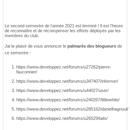
Le second semestre de l'année 2021 est terminé ! Il est l'heure
de reconnaître et de récompenser les efforts déployés par les
membres du club.
Jai le plaisir de vous annoncer le
palmarès des blogueurs
de
ce semestre :
https://www.developpez.net/forums/u27262/pierre-
fauconnier/
https://www.developpez.net/forums/u347407/informer/
https://www.developpez.net/forums/u44027/user/
https://www.developpez.net/forums/u240267/littlewhite/
https://www.developpez.net/forums/u285162/danielhagnoul/
https://www.developpez.net/forums/u26529/tails/