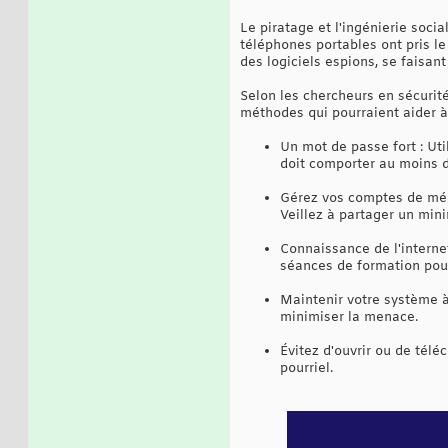
Le piratage et l'ingénierie soci
téléphones portables ont pris l
des logiciels espions, se faisan
Selon les chercheurs en sécurit
méthodes qui pourraient aider à r
Un mot de passe fort : Ut
doit comporter au moins d
Gérez vos comptes de média
Veillez à partager un min
Connaissance de l'internet 
séances de formation pour
Maintenir votre système à
minimiser la menace.
Évitez d'ouvrir ou de télé
pourriel.