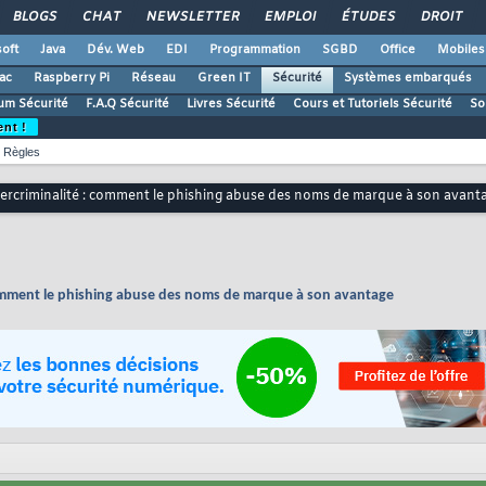
BLOGS
CHAT
NEWSLETTER
EMPLOI
ÉTUDES
DROIT
oft
Java
Dév. Web
EDI
Programmation
SGBD
Office
Mobiles
ac
Raspberry Pi
Réseau
Green IT
Sécurité
Systèmes embarqués
um Sécurité
F.A.Q Sécurité
Livres Sécurité
Cours et Tutoriels Sécurité
So
ent !
Règles
ybercriminalité : comment le phishing abuse des noms de marque à son avant
 comment le phishing abuse des noms de marque à son avantage