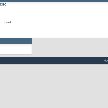
 ODBC
s outlook
Nou