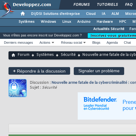
FORUMS
TUTORIELS
FAQ
DI/DSI Solutions d'entreprise
Cloud
IA
ALM
Micros
Systèmes
Windows
Linux
Arduino
Hardware
HPC
M
Actualités Sécurité
For
Vous n'êtes pas encore inscrit sur Developpez.com ?
Inscrivez-vous gratuitem
Derniers messages
Actions
Réseau social
Blogs
Agenda
Chat
Forum
Systèmes
Sécurité
Nouvelle arme fatale de la c
+
Signaler un problème
Répondre à la discussion
Discussion :
Nouvelle arme fatale de la cybercriminalité :
Sujet :
Sécurité