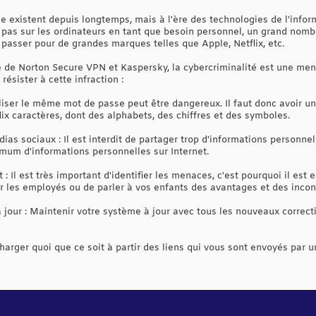
ale existent depuis longtemps, mais à l'ère des technologies de l'infor
e pas sur les ordinateurs en tant que besoin personnel, un grand nomb
t passer pour de grandes marques telles que Apple, Netflix, etc.
é de Norton Secure VPN et Kaspersky, la cybercriminalité est une me
ésister à cette infraction :
iliser le même mot de passe peut être dangereux. Il faut donc avoir un
ix caractères, dont des alphabets, des chiffres et des symboles.
s sociaux : Il est interdit de partager trop d'informations personnel
imum d'informations personnelles sur Internet.
: Il est très important d'identifier les menaces, c'est pourquoi il est 
 les employés ou de parler à vos enfants des avantages et des inconv
 jour : Maintenir votre système à jour avec tous les nouveaux correct
charger quoi que ce soit à partir des liens qui vous sont envoyés par u