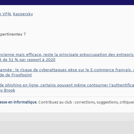
e VPN
,
Kaspersky
pertinentes ?
cienne mais efficace, reste la principale préoccupation des entrepri
é de 51 % par rapport à 2020
 d'année : le risque de cyberattaques pèse sur le E-commerce françai
de de Proofpoint
s de phishing en ligne, certains pouvant même contourner l'authentific
ny Brook
esse en informatique
. Contribuez au club : corrections, suggestions, critiques,