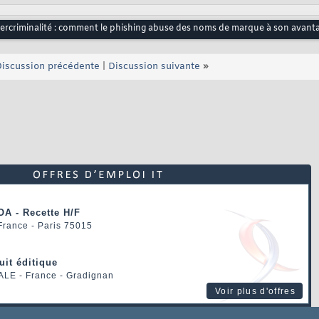
ybercriminalité : comment le phishing abuse des noms de marque à son avant
iscussion précédente
|
Discussion suivante
»
OA - Recette H/F
 France - Paris 75015
uit éditique
ALE
- France - Gradignan
Voir plus d'offres