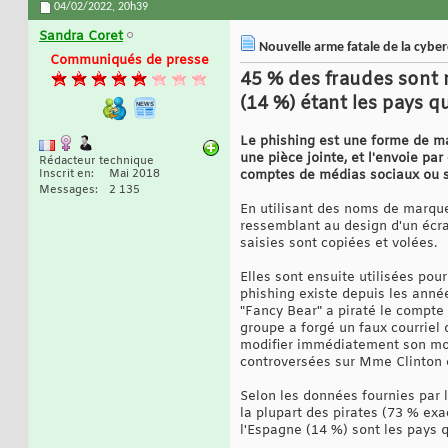
04/02/2022,
20h39
Sandra Coret
Nouvelle arme fatale de la cybe
Communiqués de presse
45 % des fraudes sont r
(14 %) étant les pays 
Le phishing est une forme de man
une pièce jointe, et l'envoie pa
Rédacteur technique
Inscrit en
Mai 2018
comptes de médias sociaux ou s
Messages
2 135
En utilisant des noms de marque 
ressemblant au design d'un écra
saisies sont copiées et volées.
Elles sont ensuite utilisées pou
phishing existe depuis les anné
"Fancy Bear" a piraté le compte
groupe a forgé un faux courriel
modifier immédiatement son mot 
controversées sur Mme Clinton e
Selon les données fournies par 
la plupart des pirates (73 % exa
l'Espagne (14 %) sont les pays q