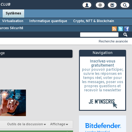
CLUB
Systèmes
Virtualisation
Informatique quantique
Crypto, NFT & Blockchain
urces Sécurité
Recherche avancée
Navigation
age
Inscrivez-vous
gratuitement
pour pouvoir participer,
suivre les réponses en
temps réel, voter pour
les messages, poser vos
propres questions et
recevoir la newsletter
Outils de la discussion
Affichage