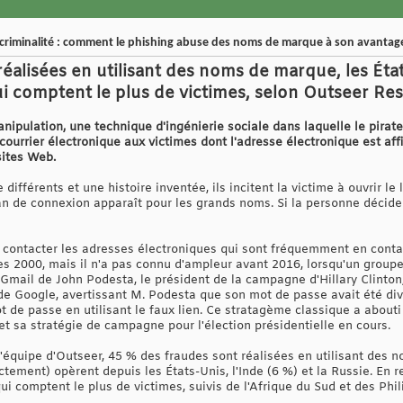
rcriminalité : comment le phishing abuse des noms de marque à son avantag
éalisées en utilisant des noms de marque, les État
qui comptent le plus de victimes, selon Outseer Re
ipulation, une technique d'ingénierie sociale dans laquelle le pirate
r courrier électronique aux victimes dont l'adresse électronique est af
ites Web.
différents et une histoire inventée, ils incitent la victime à ouvrir l
n de connexion apparaît pour les grands noms. Si la personne décide 
r contacter les adresses électroniques qui sont fréquemment en contac
es 2000, mais il n'a pas connu d'ampleur avant 2016, lorsqu'un grou
 Gmail de John Podesta, le président de la campagne d'Hillary Clinton
 de Google, avertissant M. Podesta que son mot de passe avait été div
de passe en utilisant le faux lien. Ce stratagème classique a abouti 
t sa stratégie de campagne pour l'élection présidentielle en cours.
l'équipe d'Outseer, 45 % des fraudes sont réalisées en utilisant des
ctement) opèrent depuis les États-Unis, l'Inde (6 %) et la Russie. En r
ui comptent le plus de victimes, suivis de l'Afrique du Sud et des Phil