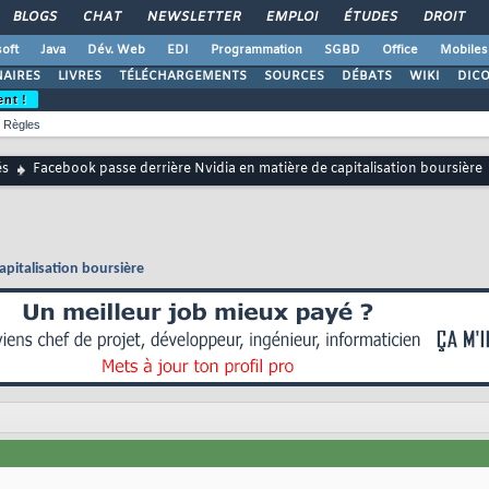
BLOGS
CHAT
NEWSLETTER
EMPLOI
ÉTUDES
DROIT
oft
Java
Dév. Web
EDI
Programmation
SGBD
Office
Mobiles
AIRES
LIVRES
TÉLÉCHARGEMENTS
SOURCES
DÉBATS
WIKI
DIC
ent !
Règles
és
Facebook passe derrière Nvidia en matière de capitalisation boursière
apitalisation boursière