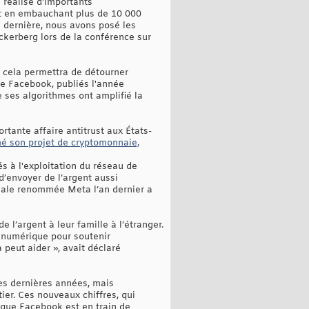
a réalisé d'importants
nt en embauchant plus de 10 000
e dernière, nous avons posé les
uckerberg lors de la conférence sur
e cela permettra de détourner
de Facebook, publiés l'année
e ses algorithmes ont amplifié la
ortante affaire antitrust aux États-
é son projet de cryptomonnaie,
és à l'exploitation du réseau de
d’envoyer de l’argent aussi
nale renommée Meta l’an dernier a
 l’argent à leur famille à l’étranger.
re numérique pour soutenir
 peut aider », avait déclaré
es dernières années, mais
ier. Ces nouveaux chiffres, qui
 que Facebook est en train de