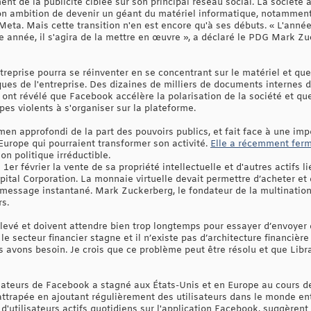
ent de la publicité ciblée sur son principal réseau social. La société 
son ambition de devenir un géant du matériel informatique, notamme
Meta. Mais cette transition n'en est encore qu'à ses débuts. « L'anné
te année, il s'agira de la mettre en œuvre », a déclaré le PDG Mark Z
treprise pourra se réinventer en se concentrant sur le matériel et qu
ques de l'entreprise. Des dizaines de milliers de documents internes 
, ont révélé que Facebook accélère la polarisation de la société et qu
es violents à s'organiser sur la plateforme.
amen approfondi de la part des pouvoirs publics, et fait face à une imp
Europe qui pourraient transformer son activité.
Elle a récemment ferm
on politique irréductible.
er février la vente de sa propriété intellectuelle et d'autres actifs li
ital Corporation. La monnaie virtuelle devait permettre d’acheter et 
 message instantané. Mark Zuckerberg, le fondateur de la multinatio
s.
levé et doivent attendre bien trop longtemps pour essayer d’envoyer de
le secteur financier stagne et il n’existe pas d’architecture financiè
s avons besoin. Je crois que ce problème peut être résolu et que Libra
sateurs de Facebook a stagné aux États-Unis et en Europe au cours d
rattrapée en ajoutant régulièrement des utilisateurs dans le monde ent
'utilisateurs actifs quotidiens sur l'application Facebook, suggèrent