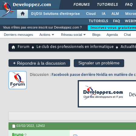
FORUMS
TUTORIELS
FAQ
DI/DSI Solutions d'entreprise
Cloud
IA
ALM
Micros
TUTORIELS
FAQ
WEBIN
Vous n'êtes pas encore inscrit sur Developpez.com ?
Inscrivez-vous gratuitem
Derniers messages
Actions
Réseau social
Blogs
Agenda
Chat
Forum
Le club des professionnels en informatique
Actualit
+
Signaler un problème
Répondre à la discussion
Discussion :
Facebook passe derrière Nvidia en matière de c
03/02/2022,
12h02
Bruno