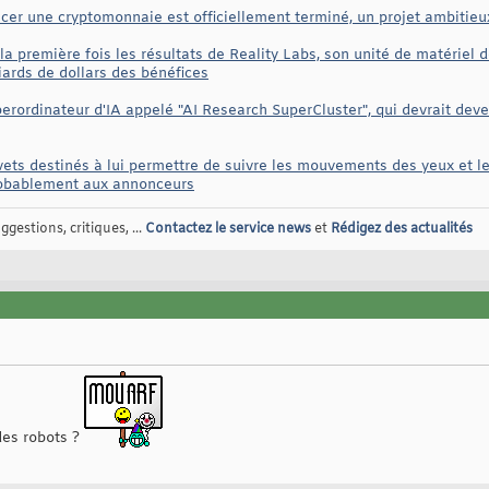
cer une cryptomonnaie est officiellement terminé, un projet ambiti
la première fois les résultats de Reality Labs, son unité de matériel d
iards de dollars des bénéfices
ordinateur d'IA appelé "AI Research SuperCluster", qui devrait deveni
ets destinés à lui permettre de suivre les mouvements des yeux et l
probablement aux annonceurs
gestions, critiques, ...
Contactez le service news
et
Rédigez des actualités
des robots ?