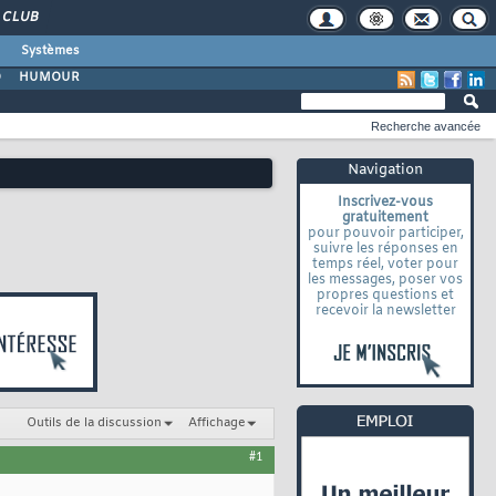
CLUB
Systèmes
O
HUMOUR
Recherche avancée
Navigation
Inscrivez-vous
gratuitement
pour pouvoir participer,
suivre les réponses en
temps réel, voter pour
les messages, poser vos
propres questions et
recevoir la newsletter
Outils de la discussion
Affichage
#1