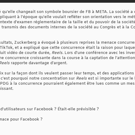
 qu'elle changeait son symbole boursier de FB à META. La société a
liquant à l'époque qu'elle voulait refléter son orientation vers le m
exte d'examen réglementaire de la taille et du pouvoir de la société, 
 transmis des documents internes de la société au Congrès et à la C
ésultats, Zuckerberg a évoqué à plusieurs reprises la menace concurre
TikTok, et a expliqué que cette concurrence était la raison pour laquel
uit vidéo de courte durée,
Reels
. Lors d'une conférence avec les inv
une concurrence croissante dans la course à la captation de l'attention
Reels
rapporte davantage d'argent.
x sur la façon dont ils veulent passer leur temps, et des applicatio
t c'est pourquoi notre concentration sur
Reels
est si importante sur le
 PDG à la concurrence pourraient également être lues comme un messa
issant.
utilisateurs sur Facebook ? Était-elle prévisible ?
enace pour Facebook ?