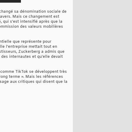
 changé sa dénomination sociale de
étavers. Mais ce changement est
qui s'est intensifié après que la
ommission des valeurs mobilières
ntielle que représente pour
le l'entreprise mettait tout en
estisseurs, Zuckerberg a admis que
 des internautes et qu'elle devait
ns comme TikTok se développent très
 long terme ». Mais les références
ge aux critiques qui disent que la