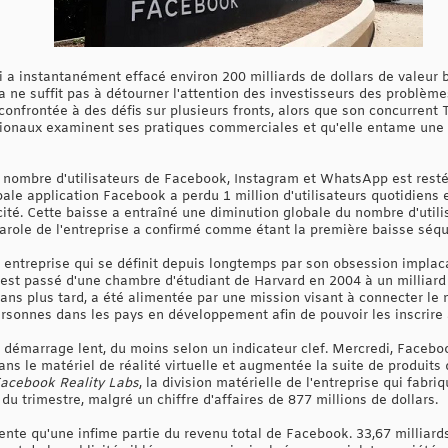
ui a instantanément effacé environ 200 milliards de dollars de valeur
e suffit pas à détourner l'attention des investisseurs des problèmes 
confrontée à des défis sur plusieurs fronts, alors que son concurrent T
tionaux examinent ses pratiques commerciales et qu'elle entame une 
 nombre d'utilisateurs de Facebook, Instagram et WhatsApp est rest
ipale application Facebook a perdu 1 million d'utilisateurs quotidien
icité. Cette baisse a entraîné une diminution globale du nombre d'uti
role de l'entreprise a confirmé comme étant la première baisse séquent
e entreprise qui se définit depuis longtemps par son obsession implac
 est passé d'une chambre d'étudiant de Harvard en 2004 à un milliard 
q ans plus tard, a été alimentée par une mission visant à connecter l
sonnes dans les pays en développement afin de pouvoir les inscrire à
 démarrage lent, du moins selon un indicateur clef. Mercredi, Facebo
ns le matériel de réalité virtuelle et augmentée la suite de produits 
acebook Reality Labs
, la division matérielle de l'entreprise qui fabr
 du trimestre, malgré un chiffre d'affaires de 877 millions de dollars.
te qu'une infime partie du revenu total de Facebook. 33,67 milliards 