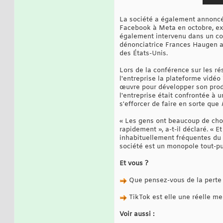
La société a également annoncé
Facebook à Meta en octobre, exp
également intervenu dans un cont
dénonciatrice Frances Haugen a
des États-Unis.
Lors de la conférence sur les r
l'entreprise la plateforme vidéo 
œuvre pour développer son prod
l'entreprise était confrontée à 
s'efforcer de faire en sorte que
« Les gens ont beaucoup de choi
rapidement », a-t-il déclaré. « E
inhabituellement fréquentes du
société est un monopole tout-pu
Et vous ?
Que pensez-vous de la perte d'
TikTok est elle une réelle m
Voir aussi :