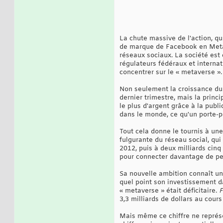
La chute massive de l'action, q
de marque de Facebook en Meta n
réseaux sociaux. La société est 
régulateurs fédéraux et interna
concentrer sur le « metaverse ».
Non seulement la croissance du
dernier trimestre, mais la princ
le plus d'argent grâce à la publ
dans le monde, ce qu'un porte-pa
Tout cela donne le tournis à un
fulgurante du réseau social, qui
2012, puis à deux milliards cin
pour connecter davantage de per
Sa nouvelle ambition connaît un
quel point son investissement da
« metaverse » était déficitaire.
F
3,3 milliards de dollars au cours
Mais même ce chiffre ne représen