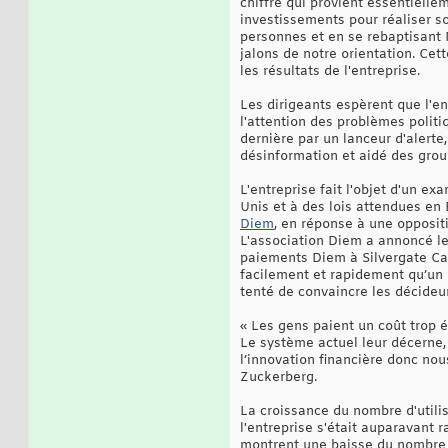
chiffre qui provient essentiellem
investissements pour réaliser 
personnes et en se rebaptisant 
jalons de notre orientation. Cet
les résultats de l'entreprise.
Les dirigeants espèrent que l'en
l'attention des problèmes politi
dernière par un lanceur d'alerte
désinformation et aidé des group
L'entreprise fait l'objet d'un ex
Unis et à des lois attendues en 
Diem
, en réponse à une oppositi
L'association Diem a annoncé le 1
paiements Diem à Silvergate Cap
facilement et rapidement qu’un
tenté de convaincre les décideur
« Les gens paient un coût trop é
Le système actuel leur décerne, 
l’innovation financière donc nou
Zuckerberg.
La croissance du nombre d'utili
l'entreprise s'était auparavant 
montrent une baisse du nombre d