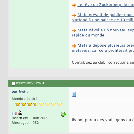
Le rêve de Zuckerberg de lan
Meta prévoit de publier pour 
s'attend à une baisse de 10 mill
Meta dévoile un nouveau super
rapide du monde
Meta a déposé plusieurs brev
métavers, car cela profiterait 
Contribuez au club : corrections, sug
03/02/2022,
12h31
walfrat
Membre éclairé
Inscrit en
Juin 2009
Ils ont perdu des vrais gens ou 
Messages
952