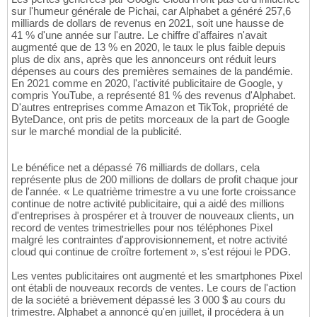
sur l'humeur générale de Pichai, car Alphabet a généré 257,6
milliards de dollars de revenus en 2021, soit une hausse de
41 % d'une année sur l'autre. Le chiffre d'affaires n'avait
augmenté que de 13 % en 2020, le taux le plus faible depuis
plus de dix ans, après que les annonceurs ont réduit leurs
dépenses au cours des premières semaines de la pandémie.
En 2021 comme en 2020, l'activité publicitaire de Google, y
compris YouTube, a représenté 81 % des revenus d'Alphabet.
D'autres entreprises comme Amazon et TikTok, propriété de
ByteDance, ont pris de petits morceaux de la part de Google
sur le marché mondial de la publicité.
Le bénéfice net a dépassé 76 milliards de dollars, cela
représente plus de 200 millions de dollars de profit chaque jour
de l'année. « Le quatrième trimestre a vu une forte croissance
continue de notre activité publicitaire, qui a aidé des millions
d'entreprises à prospérer et à trouver de nouveaux clients, un
record de ventes trimestrielles pour nos téléphones Pixel
malgré les contraintes d'approvisionnement, et notre activité
cloud qui continue de croître fortement », s'est réjoui le PDG.
Les ventes publicitaires ont augmenté et les smartphones Pixel
ont établi de nouveaux records de ventes. Le cours de l'action
de la société a brièvement dépassé les 3 000 $ au cours du
trimestre. Alphabet a annoncé qu'en juillet, il procédera à un