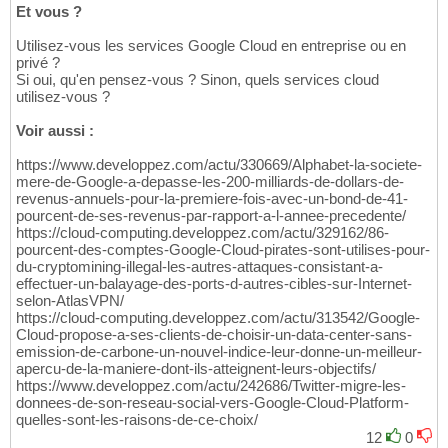
Et vous ?
Utilisez-vous les services Google Cloud en entreprise ou en
privé ?
Si oui, qu'en pensez-vous ? Sinon, quels services cloud
utilisez-vous ?
Voir aussi :
https://www.developpez.com/actu/330669/Alphabet-la-societe-
mere-de-Google-a-depasse-les-200-milliards-de-dollars-de-
revenus-annuels-pour-la-premiere-fois-avec-un-bond-de-41-
pourcent-de-ses-revenus-par-rapport-a-l-annee-precedente/
https://cloud-computing.developpez.com/actu/329162/86-
pourcent-des-comptes-Google-Cloud-pirates-sont-utilises-pour-
du-cryptomining-illegal-les-autres-attaques-consistant-a-
effectuer-un-balayage-des-ports-d-autres-cibles-sur-Internet-
selon-AtlasVPN/
https://cloud-computing.developpez.com/actu/313542/Google-
Cloud-propose-a-ses-clients-de-choisir-un-data-center-sans-
emission-de-carbone-un-nouvel-indice-leur-donne-un-meilleur-
apercu-de-la-maniere-dont-ils-atteignent-leurs-objectifs/
https://www.developpez.com/actu/242686/Twitter-migre-les-
donnees-de-son-reseau-social-vers-Google-Cloud-Platform-
quelles-sont-les-raisons-de-ce-choix/
12
0