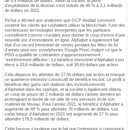
de 5,4 milliards de dollars. Selon la société, la perte
d'exploitation de la division s'est réduite de 45 % à 3,1 milliards
de dollars en 2021.
Pichai a déclaré aux analystes que GCP étudiait comment
soutenir les clients qui souhaitent utiliser la blockchain, l'une des
nombreuses technologies émergentes que les partisans
considèrent comme cruciales pour donner le coup d'envoi d'une
nouvelle ère d'innovations en ligne. Alphabet a également fait
état d'un record trimestriel de ventes pendant les fêtes de fin
d'année pour ses smartphones Google Pixel, malgré ce que le
PDG a qualifié de contraintes d'approvisionnement
"extrêmement difficiles". Le bénéfice trimestriel d'Alphabet s'est
élevé à 20,6 milliards de dollars, soit 30,69 dollars par action.
Cela dépasse les attentes de 27,56 dollars par action et marque
un quatrième trimestre consécutif de bénéfice record. Le profit a
bénéficié des gains non réalisés des investissements
d'Alphabet dans les startups, et la société a également obtenu
un coup de pouce de 2 milliards de dollars l'année dernière en
prolongeant la durée de vie utile de ses serveurs et de son
matériel de réseau. Pour l'année 2021, le bénéfice d'Alphabet a
augmenté de 89 % pour atteindre 76 milliards de dollars. Les
coûts totaux d'Alphabet en 2021 ont augmenté de 27 % pour
atteindre 178,9 milliards de dollars.
Cette hausse s'explique par le fait que l'entreprise a commencé