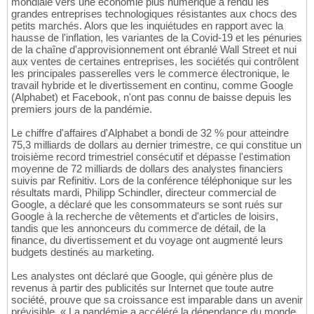
mondiale vers une économie plus numérique a rendu les
grandes entreprises technologiques résistantes aux chocs des
petits marchés. Alors que les inquiétudes en rapport avec la
hausse de l'inflation, les variantes de la Covid-19 et les pénuries
de la chaîne d'approvisionnement ont ébranlé Wall Street et nui
aux ventes de certaines entreprises, les sociétés qui contrôlent
les principales passerelles vers le commerce électronique, le
travail hybride et le divertissement en continu, comme Google
(Alphabet) et Facebook, n'ont pas connu de baisse depuis les
premiers jours de la pandémie.
Le chiffre d'affaires d'Alphabet a bondi de 32 % pour atteindre
75,3 milliards de dollars au dernier trimestre, ce qui constitue un
troisième record trimestriel consécutif et dépasse l'estimation
moyenne de 72 milliards de dollars des analystes financiers
suivis par Refinitiv. Lors de la conférence téléphonique sur les
résultats mardi, Philipp Schindler, directeur commercial de
Google, a déclaré que les consommateurs se sont rués sur
Google à la recherche de vêtements et d'articles de loisirs,
tandis que les annonceurs du commerce de détail, de la
finance, du divertissement et du voyage ont augmenté leurs
budgets destinés au marketing.
Les analystes ont déclaré que Google, qui génère plus de
revenus à partir des publicités sur Internet que toute autre
société, prouve que sa croissance est imparable dans un avenir
prévisible. « La pandémie a accéléré la dépendance du monde