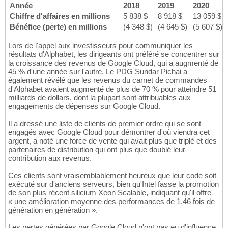
Année
2018
2019
2020
Chiffre d'affaires en millions
5 838 $
8 918 $
13 059 $
Bénéfice (perte) en millions
(4 348 $)
(4 645 $)
(5 607 $)
Lors de l'appel aux investisseurs pour communiquer les
résultats d'Alphabet, les dirigeants ont préféré se concentrer sur
la croissance des revenus de Google Cloud, qui a augmenté de
45 % d'une année sur l'autre. Le PDG Sundar Pichai a
également révélé que les revenus du carnet de commandes
d'Alphabet avaient augmenté de plus de 70 % pour atteindre 51
milliards de dollars, dont la plupart sont attribuables aux
engagements de dépenses sur Google Cloud.
Il a dressé une liste de clients de premier ordre qui se sont
engagés avec Google Cloud pour démontrer d'où viendra cet
argent, a noté une force de vente qui avait plus que triplé et des
partenaires de distribution qui ont plus que doublé leur
contribution aux revenus.
Ces clients sont vraisemblablement heureux que leur code soit
exécuté sur d'anciens serveurs, bien qu'Intel fasse la promotion
de son plus récent silicium Xeon Scalable, indiquant qu'il offre
« une amélioration moyenne des performances de 1,46 fois de
génération en génération ».
Les pertes générées par Google Cloud n'ont pas eu d'influence