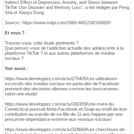
Indirect Effect of Depression, Anxiety, and Stress between
TikTok Use Disorder and Memory Loss", a été rédigée par Peng
Sha et Xiaoyu Dong.
Source : https://www.mdpi.com/1660-4601/18/16/8820
Et vous ?
Trouvez-vous cette étude pertinente ?
Que pensez-vous de l'addiction actuelle des adolescents à la
plateforme TikTok ? et aux autres plateformes de médias
sociaux ?
Voir aussi :
https://www.developpez.com/actu/275405/Les-utilisateurs-
excessifs-des-medias-sociaux-en-particulier-de-Facebook-
prennent-des-decisions-alterees-comme-les-toxicomanes-
selon-une-etude/
https://www.developpez.com/actu/330359/Une-mere-du-
Connecticut-poursuit-Meta-Facebook-et-Snap-au-motif-de-leur-
contribution-au-suicide-de-sa-fille-de-11-ans-happee-par-une-
presumee-dependance-extreme-aux-reseaux-sociaux/
https://www.developpez.com/actu/328664/Les-chercheurs-de-