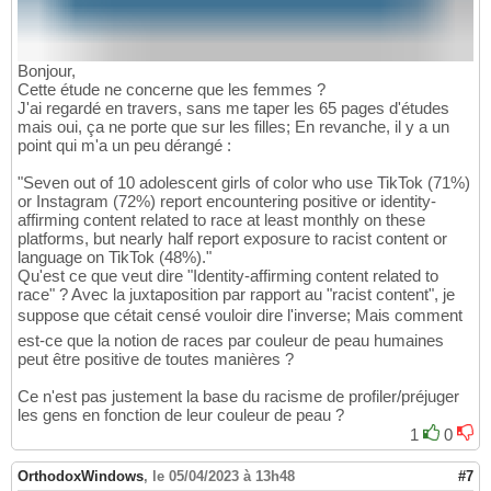
Bonjour,
Cette étude ne concerne que les femmes ?
J'ai regardé en travers, sans me taper les 65 pages d'études
mais oui, ça ne porte que sur les filles; En revanche, il y a un
point qui m'a un peu dérangé :
"Seven out of 10 adolescent girls of color who use TikTok (71%)
or Instagram (72%) report encountering positive or identity-
affirming content related to race at least monthly on these
platforms, but nearly half report exposure to racist content or
language on TikTok (48%)."
Qu'est ce que veut dire "Identity-affirming content related to
race" ? Avec la juxtaposition par rapport au "racist content", je
suppose que cétait censé vouloir dire l'inverse; Mais comment
est-ce que la notion de races par couleur de peau humaines
peut être positive de toutes manières ?
Ce n'est pas justement la base du racisme de profiler/préjuger
les gens en fonction de leur couleur de peau ?
1
0
OrthodoxWindows
,
le 05/04/2023 à 13h48
#7