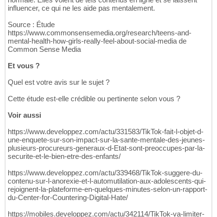
influencer, ce qui ne les aide pas mentalement.
Source : Étude
https://www.commonsensemedia.org/research/teens-and-
mental-health-how-girls-really-feel-about-social-media de
Common Sense Media
Et vous ?
Quel est votre avis sur le sujet ?
Cette étude est-elle crédible ou pertinente selon vous ?
Voir aussi
https://www.developpez.com/actu/331583/TikTok-fait-l-objet-d-
une-enquete-sur-son-impact-sur-la-sante-mentale-des-jeunes-
plusieurs-procureurs-generaux-d-Etat-sont-preoccupes-par-la-
securite-et-le-bien-etre-des-enfants/
https://www.developpez.com/actu/339468/TikTok-suggere-du-
contenu-sur-l-anorexie-et-l-automutilation-aux-adolescents-qui-
rejoignent-la-plateforme-en-quelques-minutes-selon-un-rapport-
du-Center-for-Countering-Digital-Hate/
https://mobiles.developpez.com/actu/342114/TikTok-va-limiter-