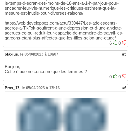
le-temps-d-ecran-des-moins-de-18-ans-a-1-h-par-jour-pour-
encadrer-leur-vie-numerique-les-critiques-estiment-que-la-
mesure-est-inutile-pour-diverses-raisons/
https://web.developpez.com/actu/330447/Les-adolescents-
accros-a-TikTok-souffrent-d-une-depression-et-d-une-anxiete-
accrues-ce-qui-reduit-leur-capacite-de-memoire-de-travail-les-
garcons-etant-plus-affectes-que-les-filles-selon-une-etude/
6
0
olaxius
,
le 05/04/2023 à 10h07
#5
Bonjour,
Cette étude ne concerne que les femmes ?
0
0
Prox_13
,
le 05/04/2023 à 13h16
#6