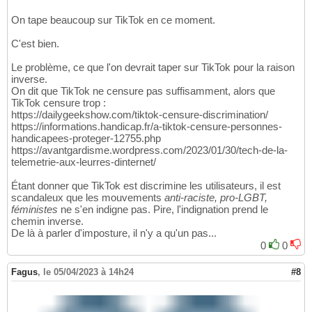
On tape beaucoup sur TikTok en ce moment.
C'est bien.
Le problème, ce que l'on devrait taper sur TikTok pour la raison
inverse.
On dit que TikTok ne censure pas suffisamment, alors que
TikTok censure trop :
https://dailygeekshow.com/tiktok-censure-discrimination/
https://informations.handicap.fr/a-tiktok-censure-personnes-
handicapees-proteger-12755.php
https://avantgardisme.wordpress.com/2023/01/30/tech-de-la-
telemetrie-aux-leurres-dinternet/
Étant donner que TikTok est discrimine les utilisateurs, il est
scandaleux que les mouvements
anti-raciste, pro-LGBT,
féministes
ne s'en indigne pas. Pire, l'indignation prend le
chemin inverse.
De là à parler d'imposture, il n'y a qu'un pas...
0
0
Fagus
,
le 05/04/2023 à 14h24
#8