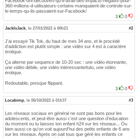
Facebook-ont-decouvert-qu-il-avait-des-impacts-negatifs-pour-
360-millions-d-utilisateurs-certains-manquaient-de-controle-sur-
le-temps-qu-ils-passaient-sur-Facebook/
3
0
JackIsJack
,
le 27/01/2022 à 00h21
#2
J'ai essayé Tik Tok, du haut de mes 34 ans, et le procédé
d'addiction est plutôt simple : une vidéo sur 4 est à caractère
érotique.
Ça alterne par sequence de 10-20 sec : une vidéo étonnante,
une vidéo débile, une vidéo intéressante/tuto, une vidéo
érotique.
Redoutable, presque flippant.
3
0
Locabimp
,
le 06/10/2022 à 01h37
#3
Les réseaux sociaux en général ne sont pas bons pour les
adolescents, et peut-être aussi c'est une question d'éducation
du moment ou tu laisses ton enfant h24 sur les réseaux... Ou
bien aussi ce qu'on voit aujourd'hui des petits enfants de 6 ans
sur les réseaux. Après on sait tous que géré les enfants ce