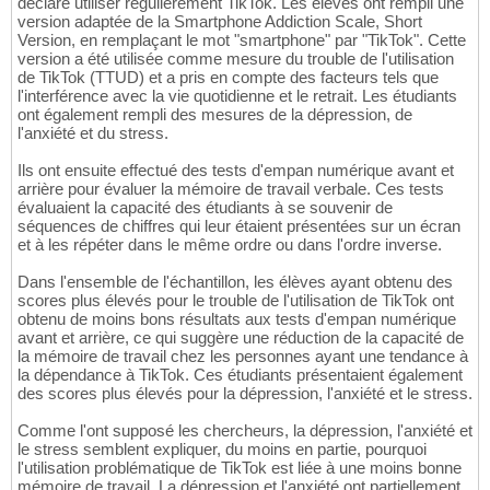
déclaré utiliser régulièrement TikTok. Les élèves ont rempli une
version adaptée de la Smartphone Addiction Scale, Short
Version, en remplaçant le mot "smartphone" par "TikTok". Cette
version a été utilisée comme mesure du trouble de l'utilisation
de TikTok (TTUD) et a pris en compte des facteurs tels que
l'interférence avec la vie quotidienne et le retrait. Les étudiants
ont également rempli des mesures de la dépression, de
l'anxiété et du stress.
Ils ont ensuite effectué des tests d'empan numérique avant et
arrière pour évaluer la mémoire de travail verbale. Ces tests
évaluaient la capacité des étudiants à se souvenir de
séquences de chiffres qui leur étaient présentées sur un écran
et à les répéter dans le même ordre ou dans l'ordre inverse.
Dans l'ensemble de l'échantillon, les élèves ayant obtenu des
scores plus élevés pour le trouble de l'utilisation de TikTok ont
obtenu de moins bons résultats aux tests d'empan numérique
avant et arrière, ce qui suggère une réduction de la capacité de
la mémoire de travail chez les personnes ayant une tendance à
la dépendance à TikTok. Ces étudiants présentaient également
des scores plus élevés pour la dépression, l'anxiété et le stress.
Comme l'ont supposé les chercheurs, la dépression, l'anxiété et
le stress semblent expliquer, du moins en partie, pourquoi
l'utilisation problématique de TikTok est liée à une moins bonne
mémoire de travail. La dépression et l'anxiété ont partiellement