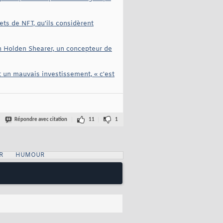
ets de NFT, qu'ils considèrent
on Holden Shearer, un concepteur de
 un mauvais investissement, « c'est
Répondre avec citation
11
1
R
HUMOUR