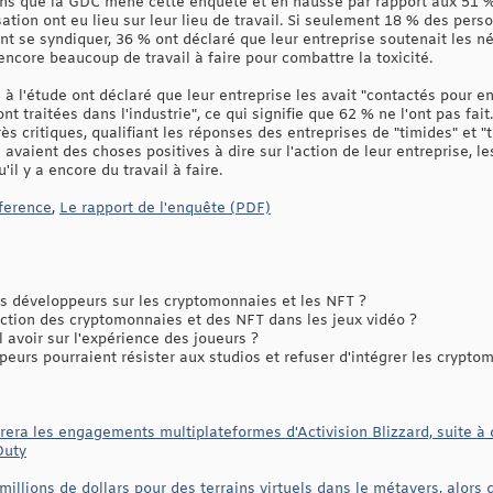
 ans que la GDC mène cette enquête et en hausse par rapport aux 51 
sation ont eu lieu sur leur lieu de travail. Si seulement 18 % des pe
ent se syndiquer, 36 % ont déclaré que leur entreprise soutenait les 
 encore beaucoup de travail à faire pour combattre la toxicité.
 l'étude ont déclaré que leur entreprise les avait "contactés pour e
sont traitées dans l'industrie", ce qui signifie que 62 % ne l'ont pas fai
ès critiques, qualifiant les réponses des entreprises de "timides" et 
avaient des choses positives à dire sur l'action de leur entreprise, l
il y a encore du travail à faire.
ference
,
Le rapport de l'enquête (PDF)
s développeurs sur les cryptomonnaies et les NFT ?
ction des cryptomonnaies et des NFT dans les jeux vidéo ?
 avoir sur l'expérience des joueurs ?
urs pourraient résister aux studios et refuser d'intégrer les crypto
orera les engagements multiplateformes d'Activision Blizzard, suite à
Duty
millions de dollars pour des terrains virtuels dans le métavers, alors 