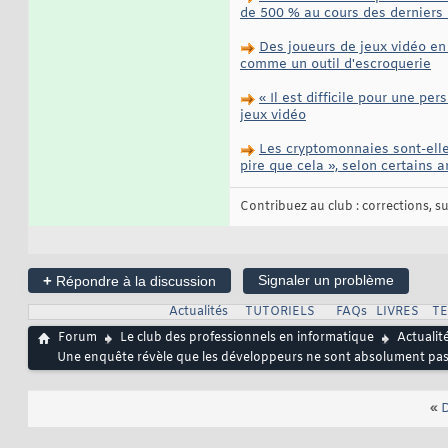
de 500 % au cours des derniers
Des joueurs de jeux vidéo en 
comme un outil d'escroquerie
« Il est difficile pour une p
jeux vidéo
Les cryptomonnaies sont-elle
pire que cela », selon certains 
Contribuez au club : corrections, sug
+
Signaler un problème
Répondre à la discussion
Actualités
TUTORIELS
FAQs
LIVRES
T
Forum
Le club des professionnels en informatique
Actualit
Une enquête révèle que les développeurs ne sont absolument pas 
«
D