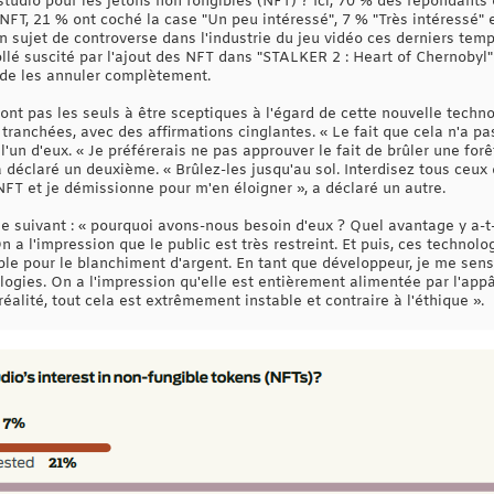
e studio pour les jetons non fongibles (NFT) ? Ici, 70 % des répondants
 NFT, 21 % ont coché la case "Un peu intéressé", 7 % "Très intéressé" e
un sujet de controverse dans l'industrie du jeu vidéo ces derniers tem
tollé suscité par l'ajout des NFT dans "STALKER 2 : Heart of Chernobyl
 de les annuler complètement.
ont pas les seuls à être sceptiques à l'égard de cette nouvelle techn
 tranchées, avec des affirmations cinglantes. « Le fait que cela n'a 
l'un d'eux. « Je préférerais ne pas approuver le fait de brûler une for
 déclaré un deuxième. « Brûlez-les jusqu'au sol. Interdisez tous ceux q
FT et je démissionne pour m'en éloigner », a déclaré un autre.
 suivant : « pourquoi avons-nous besoin d'eux ? Quel avantage y a-t-
n a l'impression que le public est très restreint. Et puis, ces technolo
ble pour le blanchiment d'argent. En tant que développeur, je me sens
ogies. On a l'impression qu'elle est entièrement alimentée par l'appât
réalité, tout cela est extrêmement instable et contraire à l'éthique ».