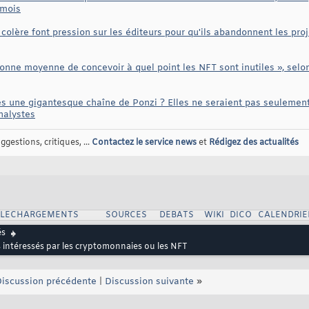
 mois
colère font pression sur les éditeurs pour qu'ils abandonnent les proj
ersonne moyenne de concevoir à quel point les NFT sont inutiles », sel
s une gigantesque chaîne de Ponzi ? Elles ne seraient pas seulement
analystes
gestions, critiques, ...
Contactez le service news
et
Rédigez des actualités
ELECHARGEMENTS
SOURCES
DEBATS
WIKI
DICO
CALENDRIE
és
intéressés par les cryptomonnaies ou les NFT
iscussion précédente
|
Discussion suivante
»