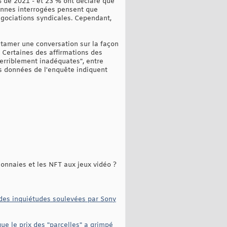
% de 2021 - et 23 % ont déclaré que
rsonnes interrogées pensent que
négociations syndicales. Cependant,
ntamer une conversation sur la façon
t. Certaines des affirmations des
"terriblement inadéquates", entre
es données de l'enquête indiquent
monnaies et les NFT aux jeux vidéo ?
 des inquiétudes soulevées par Sony
que le prix des "parcelles" a grimpé