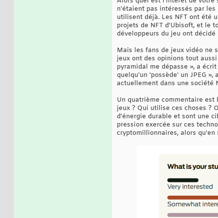
Alors quel est l'intérêt de votr
n'étaient pas intéressés par les
utilisent déjà. Les NFT ont été 
projets de NFT d'Ubisoft, et le 
développeurs du jeu ont décidé
Mais les fans de jeux vidéo ne s
jeux ont des opinions tout aussi
pyramidal me dépasse », a écrit 
quelqu'un 'possède' un JPEG », a
actuellement dans une société N
Un quatrième commentaire est le
jeux ? Qui utilise ces choses ? O
d'énergie durable et sont une ci
pression exercée sur ces technol
cryptomillionnaires, alors qu'en 