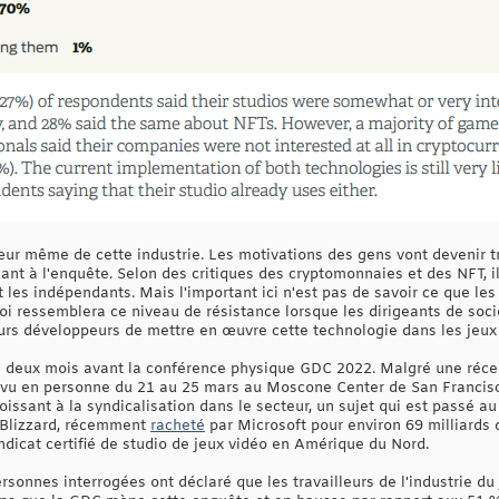
œur même de cette industrie. Les motivations des gens vont devenir tr
dant à l'enquête. Selon des critiques des cryptomonnaies et des NFT, il
et les indépendants. Mais l'important ici n'est pas de savoir ce que l
oi ressemblera ce niveau de résistance lorsque les dirigeants de so
 développeurs de mettre en œuvre cette technologie dans les jeux qu
n deux mois avant la conférence physique GDC 2022. Malgré une réce
évu en personne du 21 au 25 mars au Moscone Center de San Francisco.
ssant à la syndicalisation dans le secteur, un sujet qui est passé au 
n Blizzard, récemment
racheté
par Microsoft pour environ 69 milliards 
dicat certifié de studio de jeux vidéo en Amérique du Nord.
sonnes interrogées ont déclaré que les travailleurs de l'industrie du 