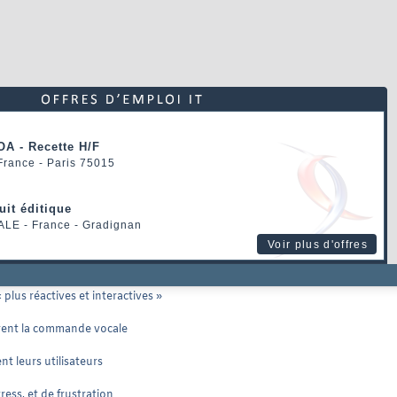
OA - Recette H/F
 France - Paris 75015
uit éditique
ALE
- France - Gradignan
Voir plus d'offres
plus réactives et interactives »
èrent la commande vocale
 leurs utilisateurs
ress, et de frustration