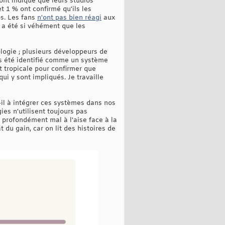
 ont indiqué que leurs studios
t 1 % ont confirmé qu'ils les
ps. Les fans
n'ont pas bien réagi
aux
" a été si véhément que les
ologie ; plusieurs développeurs de
pas été identifié comme un système
êt tropicale pour confirmer que
ui y sont impliqués. Je travaille
il à intégrer ces systèmes dans nos
gies n'utilisent toujours pas
 profondément mal à l'aise face à la
 du gain, car on lit des histoires de