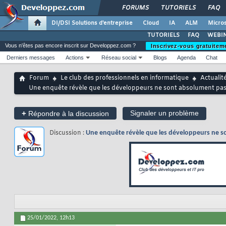
FORUMS
TUTORIELS
FAQ
DI/DSI Solutions d'entreprise
Cloud
IA
ALM
Micros
TUTORIELS
FAQ
WEBIN
Vous n'êtes pas encore inscrit sur Developpez.com ?
Inscrivez-vous gratuitem
Derniers messages
Actions
Réseau social
Blogs
Agenda
Chat
Forum
Le club des professionnels en informatique
Actualit
Une enquête révèle que les développeurs ne sont absolument pas 
+
Signaler un problème
Répondre à la discussion
Discussion :
Une enquête révèle que les développeurs ne so
25/01/2022,
12h13