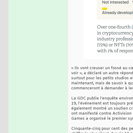
« Ils vont creuser un fossé au c
voir », a déclaré un autre répon
surtout pour les petits studios 
maintenant, mais de savoir à qu
commenceront à demander à leurs
La GDC publie l'enquête enviro
19, l'événement est toujours pr
également montré un soutien croi
ont manifesté contre Activisio
Games a organisé le premier syn
Cinquante-cinq pour cent des per