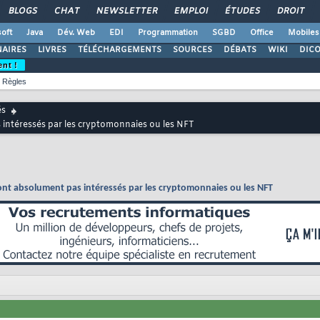
BLOGS
CHAT
NEWSLETTER
EMPLOI
ÉTUDES
DROIT
oft
Java
Dév. Web
EDI
Programmation
SGBD
Office
Mobiles
AIRES
LIVRES
TÉLÉCHARGEMENTS
SOURCES
DÉBATS
WIKI
DIC
ent !
Règles
és
intéressés par les cryptomonnaies ou les NFT
nt absolument pas intéressés par les cryptomonnaies ou les NFT