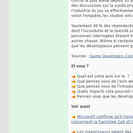
chiffre le plus élevé depuis 10
des discussions sur la syndicali
l'industrie du jeu va effectivem
selon l'enquête, les studios ont
Seulement 38 % des répondants à
dont l'inconduite et la toxicité 
personnes interrogées étaient tr
autres choses. Même si certains 
que les développeurs pensent qu'
Sources :
Game Developers Con
Et vous ?
Quel est votre avis sur le ?
Que pensez-vous de l'avis de
Que pensez-vous de l'introdu
Quels impacts cela pourrait-il
Pensez-vous que les développe
Voir aussi
Microsoft confirme qu'il hon
concernant la franchise Call of 
Les investisseurs paient des 