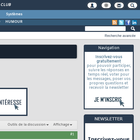
CLUB
Systèmes
O
HUMOUR
Recherche avancée
Navigation
Inscrivez-vous
gratuitement
pour pouvoir participer,
suivre les réponses en
temps réel, voter pour
les messages, poser vos
propres questions et
recevoir la newsletter
Outils de la discussion
Affichage
#1