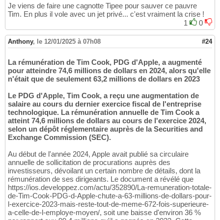
Je viens de faire une cagnotte Tipee pour sauver ce pauvre
Tim. En plus il vole avec un jet privé... c'est vraiment la crise !
1
0
Anthony
,
le 12/01/2025 à 07h08
#24
La rémunération de Tim Cook, PDG d'Apple, a augmenté
pour atteindre 74,6 millions de dollars en 2024, alors qu'elle
n'était que de seulement 63,2 millions de dollars en 2023
Le PDG d'Apple, Tim Cook, a reçu une augmentation de
salaire au cours du dernier exercice fiscal de l'entreprise
technologique. La rémunération annuelle de Tim Cook a
atteint 74,6 millions de dollars au cours de l'exercice 2024,
selon un dépôt réglementaire auprès de la Securities and
Exchange Commission (SEC).
Au début de l'année 2024, Apple avait publié sa circulaire
annuelle de sollicitation de procurations auprès des
investisseurs, dévoilant un certain nombre de détails, dont la
rémunération de ses dirigeants. Le document a révélé que
https://ios.developpez.com/actu/352890/La-remuneration-totale-
de-Tim-Cook-PDG-d-Apple-chute-a-63-millions-de-dollars-pour-
l-exercice-2023-mais-reste-tout-de-meme-672-fois-superieure-
a-celle-de-l-employe-moyen/, soit une baisse d'environ 36 %