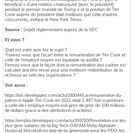
bénéficié « d'une relation chaleureuse [avec le président]
pendant le premier mandat de Trump » et la position de Tim
Cook auprès du président était meilleure que celle d'autres
concurrents, indique le New York Times.
Source :
Dépôt réglementaire auprès de la SEC
Et vous ?
Quel est votre avis sur le sujet ?
Trouvez-vous que l'écart entre la rémunération de Tim Cook et
celle de l'employé moyen est équitable ou justifié ?
Pensez-vous que la façon dont la rémunération des cadres est
calculée doit être revue pour une meilleure redistribution de la
richesse au sein des organisations ?
Voir aussi :
https://ios.developpez.com/actu/330044/La-remuneration-du-
patron-d-Apple-Tim-Cook-en-2021-etait-1-447-fois-superieure-
a-celle-de-l-employe-moyen-soit-pres-de-pres-de-100-millions-
de-dollars-grace-a-des-attributions-d-actions/
https://emploi.developpez.com/actu/359783/Revelation-sur-les-
plus-gros-salaires-de-la-big-Tech-GAFAM-Meta-Alphabet-
Nvidia-et-Microsoft-en-tete-de-la-generosite-pour-les-PDG-les-