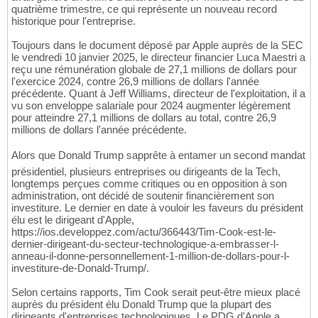
quatrième trimestre, ce qui représente un nouveau record
historique pour l'entreprise.
Toujours dans le document déposé par Apple auprès de la SEC
le vendredi 10 janvier 2025, le directeur financier Luca Maestri a
reçu une rémunération globale de 27,1 millions de dollars pour
l'exercice 2024, contre 26,9 millions de dollars l'année
précédente. Quant à Jeff Williams, directeur de l'exploitation, il a
vu son enveloppe salariale pour 2024 augmenter légèrement
pour atteindre 27,1 millions de dollars au total, contre 26,9
millions de dollars l'année précédente.
Alors que Donald Trump sapprête à entamer un second mandat
présidentiel, plusieurs entreprises ou dirigeants de la Tech,
longtemps perçues comme critiques ou en opposition à son
administration, ont décidé de soutenir financièrement son
investiture. Le dernier en date à vouloir les faveurs du président
élu est le dirigeant d'Apple,
https://ios.developpez.com/actu/366443/Tim-Cook-est-le-
dernier-dirigeant-du-secteur-technologique-a-embrasser-l-
anneau-il-donne-personnellement-1-million-de-dollars-pour-l-
investiture-de-Donald-Trump/.
Selon certains rapports, Tim Cook serait peut-être mieux placé
auprès du président élu Donald Trump que la plupart des
dirigeants d'entreprises technologiques. Le PDG d'Apple a