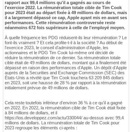
rapport aux 99,4 millions qu'il a gagnés au cours de
l'exercice 2022. La rémunération totale cible de Tim Cook
pour 2023 était au départ fixée à 49 millions de dollars, mais
il a largement dépassé ce cap, Apple ayant mis en avant ses
performances. Cette rémunération controversée reste
néanmoins 672 fois supérieure à celle de l'employé moyen.
À quelle fréquence les PDG réduisent-ils leur rémunération ? Le
font-ils vraiment ? Et cela profite-t-il à la société ? Au début de
l'exercice 2023, le conseil d'administration d'Apple, les
actionnaires et le PDG Tim Cook lui-même ont décidé de
réduire la rémunération de ce dernier. Sa rémunération totale
cible était de 49 millions de dollars, montant qui a finalement été
dépassé en raison des performances d'Apple. Un dépôt d'Apple
auprès de la Securities and Exchange Commission (SEC) des
États-Unis a révélé que Tim Cook touchera 63 209 845 dollars
en 2023, soit une hausse de 28 % par rapport à la rémunération
initialement prévue de 49 millions de dollars.
Cela reste toutefois inférieur d'environ 36 % à ce qu'il a gagné
en 2022. En 2022, la rémunération cible de Tim Cook était fixée
à 84 millions de dollars, et il
https://ios.developpez.com/actu/330044/ au-dessus avec 99,4
millions de dollars. La rémunération totale de Tim Cook pour
2023 regroupe les éléments ci-après :