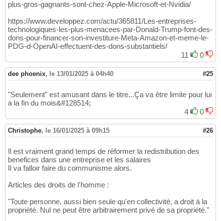
plus-gros-gagnants-sont-chez-Apple-Microsoft-et-Nvidia/
https://www.developpez.com/actu/365811/Les-entreprises-
technologiques-les-plus-menacees-par-Donald-Trump-font-des-
dons-pour-financer-son-investiture-Meta-Amazon-et-meme-le-
PDG-d-OpenAI-effectuent-des-dons-substantiels/
11
0
dee phoenix
,
le 13/01/2025 à 04h40
#25
"Seulement" est amusant dans le titre...Ça va être limite pour lui
a la fin du mois&#128514;
4
0
Christophe
,
le 16/01/2025 à 09h15
#26
Il est vraiment grand temps de réformer la redistribution des
benefices dans une entreprise et les salaires
Il va falloir faire du communisme alors.
Articles des droits de l'homme :
"Toute personne, aussi bien seule qu'en collectivité, a droit à la
propriété. Nul ne peut être arbitrairement privé de sa propriété."