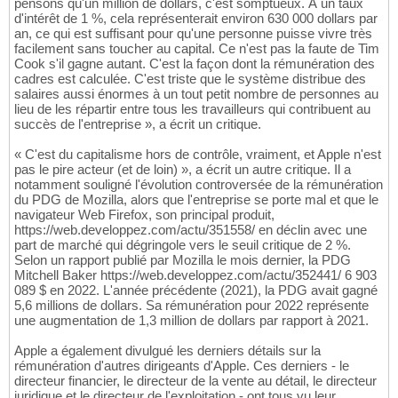
pensons qu'un million de dollars, c'est somptueux. À un taux
d'intérêt de 1 %, cela représenterait environ 630 000 dollars par
an, ce qui est suffisant pour qu'une personne puisse vivre très
facilement sans toucher au capital. Ce n'est pas la faute de Tim
Cook s'il gagne autant. C'est la façon dont la rémunération des
cadres est calculée. C'est triste que le système distribue des
salaires aussi énormes à un tout petit nombre de personnes au
lieu de les répartir entre tous les travailleurs qui contribuent au
succès de l'entreprise », a écrit un critique.
« C'est du capitalisme hors de contrôle, vraiment, et Apple n'est
pas le pire acteur (et de loin) », a écrit un autre critique. Il a
notamment souligné l'évolution controversée de la rémunération
du PDG de Mozilla, alors que l'entreprise se porte mal et que le
navigateur Web Firefox, son principal produit,
https://web.developpez.com/actu/351558/ en déclin avec une
part de marché qui dégringole vers le seuil critique de 2 %.
Selon un rapport publié par Mozilla le mois dernier, la PDG
Mitchell Baker https://web.developpez.com/actu/352441/ 6 903
089 $ en 2022. L'année précédente (2021), la PDG avait gagné
5,6 millions de dollars. Sa rémunération pour 2022 représente
une augmentation de 1,3 million de dollars par rapport à 2021.
Apple a également divulgué les derniers détails sur la
rémunération d'autres dirigeants d'Apple. Ces derniers - le
directeur financier, le directeur de la vente au détail, le directeur
juridique et le directeur de l'exploitation - ont tous vu leur