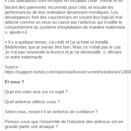
« Les utilisateurs sont effrayés en installant cette ''merde et en
faisant des paiements récurrents pour cela, et ensuite les
performances de leur ordinateur deviennent merdiques. Les
développeurs font des cauchemars en voyant leur logiciel mal
détecté comme un virus ou cassé par l'antivirus qui modifie le
comportement du système d'exploitation de manière inattendue
», ajoute-t-il.
« Il y a quelque temps, j'ai cédé et j'ai acheté et installé
Bitdefender, que je savais être bon. Mais ce n'était pas le cas.
Je n'ai pas renouvelé la licence et je l'ai désinstallé. », déclare
un autre intaernaute
Source :
https://support.norton.com/sp/en/us/home/current/solutions/v138
Et vous ?
Quel est votre avis sur ce sujet ?
Quel antivirus utilisez-vous ?
Selon vous, existe-t-il un antivirus de confiance ?
Pensez-vous que l'ensemble de l'industrie des antivirus est en
grande partie une arnaque ?