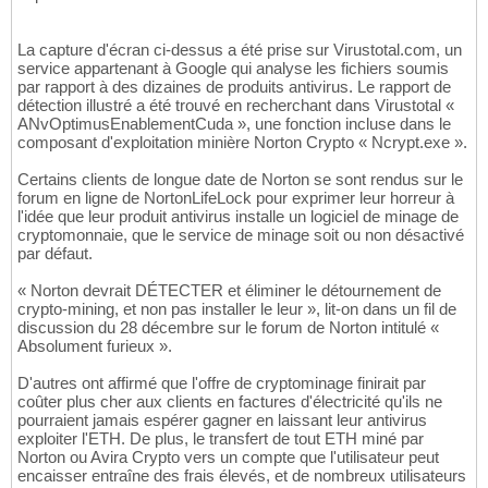
La capture d'écran ci-dessus a été prise sur Virustotal.com, un
service appartenant à Google qui analyse les fichiers soumis
par rapport à des dizaines de produits antivirus. Le rapport de
détection illustré a été trouvé en recherchant dans Virustotal «
ANvOptimusEnablementCuda », une fonction incluse dans le
composant d'exploitation minière Norton Crypto « Ncrypt.exe ».
Certains clients de longue date de Norton se sont rendus sur le
forum en ligne de NortonLifeLock pour exprimer leur horreur à
l'idée que leur produit antivirus installe un logiciel de minage de
cryptomonnaie, que le service de minage soit ou non désactivé
par défaut.
« Norton devrait DÉTECTER et éliminer le détournement de
crypto-mining, et non pas installer le leur », lit-on dans un fil de
discussion du 28 décembre sur le forum de Norton intitulé «
Absolument furieux ».
D'autres ont affirmé que l'offre de cryptominage finirait par
coûter plus cher aux clients en factures d'électricité qu'ils ne
pourraient jamais espérer gagner en laissant leur antivirus
exploiter l'ETH. De plus, le transfert de tout ETH miné par
Norton ou Avira Crypto vers un compte que l'utilisateur peut
encaisser entraîne des frais élevés, et de nombreux utilisateurs