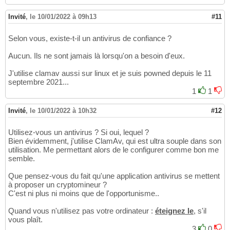
Invité
,
le 10/01/2022 à 09h13
#11
Selon vous, existe-t-il un antivirus de confiance ?
Aucun. Ils ne sont jamais là lorsqu'on a besoin d'eux.
J'utilise clamav aussi sur linux et je suis powned depuis le 11
septembre 2021...
1
1
Invité
,
le 10/01/2022 à 10h32
#12
Utilisez-vous un antivirus ? Si oui, lequel ?
Bien évidemment, j'utilise ClamAv, qui est ultra souple dans son
utilisation. Me permettant alors de le configurer comme bon me
semble.
Que pensez-vous du fait qu'une application antivirus se mettent
à proposer un cryptomineur ?
C'est ni plus ni moins que de l'opportunisme..
Quand vous n'utilisez pas votre ordinateur :
éteignez le
, s'il
vous plaît.
3
0