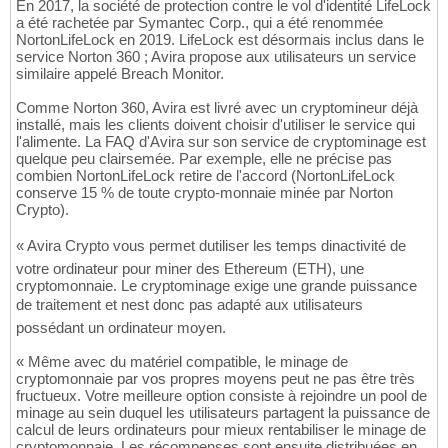
En 2017, la société de protection contre le vol d'identité LifeLock
a été rachetée par Symantec Corp., qui a été renommée
NortonLifeLock en 2019. LifeLock est désormais inclus dans le
service Norton 360 ; Avira propose aux utilisateurs un service
similaire appelé Breach Monitor.
Comme Norton 360, Avira est livré avec un cryptomineur déjà
installé, mais les clients doivent choisir d'utiliser le service qui
l'alimente. La FAQ d'Avira sur son service de cryptominage est
quelque peu clairsemée. Par exemple, elle ne précise pas
combien NortonLifeLock retire de l'accord (NortonLifeLock
conserve 15 % de toute crypto-monnaie minée par Norton
Crypto).
« Avira Crypto vous permet dutiliser les temps dinactivité de
votre ordinateur pour miner des Ethereum (ETH), une
cryptomonnaie. Le cryptominage exige une grande puissance
de traitement et nest donc pas adapté aux utilisateurs
possédant un ordinateur moyen.
« Même avec du matériel compatible, le minage de
cryptomonnaie par vos propres moyens peut ne pas être très
fructueux. Votre meilleure option consiste à rejoindre un pool de
minage au sein duquel les utilisateurs partagent la puissance de
calcul de leurs ordinateurs pour mieux rentabiliser le minage de
cryptomonnaie. Les récompenses sont ensuite distribuées en