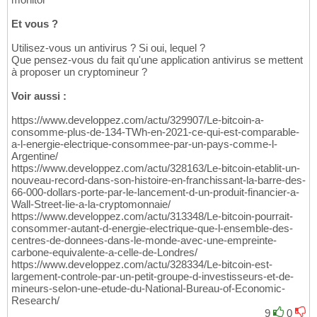
Et vous ?
Utilisez-vous un antivirus ? Si oui, lequel ?
Que pensez-vous du fait qu'une application antivirus se mettent
à proposer un cryptomineur ?
Voir aussi :
https://www.developpez.com/actu/329907/Le-bitcoin-a-
consomme-plus-de-134-TWh-en-2021-ce-qui-est-comparable-
a-l-energie-electrique-consommee-par-un-pays-comme-l-
Argentine/
https://www.developpez.com/actu/328163/Le-bitcoin-etablit-un-
nouveau-record-dans-son-histoire-en-franchissant-la-barre-des-
66-000-dollars-porte-par-le-lancement-d-un-produit-financier-a-
Wall-Street-lie-a-la-cryptomonnaie/
https://www.developpez.com/actu/313348/Le-bitcoin-pourrait-
consommer-autant-d-energie-electrique-que-l-ensemble-des-
centres-de-donnees-dans-le-monde-avec-une-empreinte-
carbone-equivalente-a-celle-de-Londres/
https://www.developpez.com/actu/328334/Le-bitcoin-est-
largement-controle-par-un-petit-groupe-d-investisseurs-et-de-
mineurs-selon-une-etude-du-National-Bureau-of-Economic-
Research/
9
0