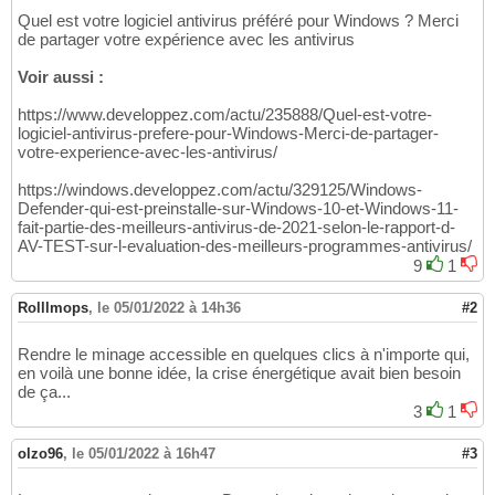
Quel est votre logiciel antivirus préféré pour Windows ? Merci
de partager votre expérience avec les antivirus
Voir aussi :
https://www.developpez.com/actu/235888/Quel-est-votre-
logiciel-antivirus-prefere-pour-Windows-Merci-de-partager-
votre-experience-avec-les-antivirus/
https://windows.developpez.com/actu/329125/Windows-
Defender-qui-est-preinstalle-sur-Windows-10-et-Windows-11-
fait-partie-des-meilleurs-antivirus-de-2021-selon-le-rapport-d-
AV-TEST-sur-l-evaluation-des-meilleurs-programmes-antivirus/
9
1
Rolllmops
,
le 05/01/2022 à 14h36
#2
Rendre le minage accessible en quelques clics à n'importe qui,
en voilà une bonne idée, la crise énergétique avait bien besoin
de ça...
3
1
olzo96
,
le 05/01/2022 à 16h47
#3