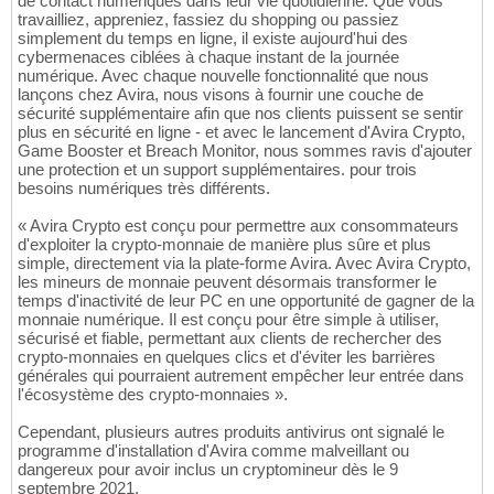
de contact numériques dans leur vie quotidienne. Que vous
travailliez, appreniez, fassiez du shopping ou passiez
simplement du temps en ligne, il existe aujourd'hui des
cybermenaces ciblées à chaque instant de la journée
numérique. Avec chaque nouvelle fonctionnalité que nous
lançons chez Avira, nous visons à fournir une couche de
sécurité supplémentaire afin que nos clients puissent se sentir
plus en sécurité en ligne - et avec le lancement d'Avira Crypto,
Game Booster et Breach Monitor, nous sommes ravis d'ajouter
une protection et un support supplémentaires. pour trois
besoins numériques très différents.
« Avira Crypto est conçu pour permettre aux consommateurs
d'exploiter la crypto-monnaie de manière plus sûre et plus
simple, directement via la plate-forme Avira. Avec Avira Crypto,
les mineurs de monnaie peuvent désormais transformer le
temps d'inactivité de leur PC en une opportunité de gagner de la
monnaie numérique. Il est conçu pour être simple à utiliser,
sécurisé et fiable, permettant aux clients de rechercher des
crypto-monnaies en quelques clics et d'éviter les barrières
générales qui pourraient autrement empêcher leur entrée dans
l'écosystème des crypto-monnaies ».
Cependant, plusieurs autres produits antivirus ont signalé le
programme d'installation d'Avira comme malveillant ou
dangereux pour avoir inclus un cryptomineur dès le 9
septembre 2021.