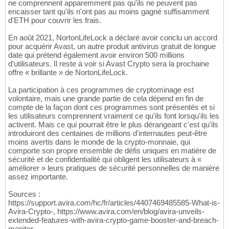
ne comprennent apparemment pas qu'ils ne peuvent pas
encaisser tant qu'ils n'ont pas au moins gagné suffisamment
d'ETH pour couvrir les frais.
En août 2021, NortonLifeLock a déclaré avoir conclu un accord
pour acquérir Avast, un autre produit antivirus gratuit de longue
date qui prétend également avoir environ 500 millions
d'utilisateurs. Il reste à voir si Avast Crypto sera la prochaine
offre « brillante » de NortonLifeLock.
La participation à ces programmes de cryptominage est
volontaire, mais une grande partie de cela dépend en fin de
compte de la façon dont ces programmes sont présentés et si
les utilisateurs comprennent vraiment ce qu'ils font lorsqu'ils les
activent. Mais ce qui pourrait être le plus dérangeant c'est qu'ils
introduiront des centaines de millions d'internautes peut-être
moins avertis dans le monde de la crypto-monnaie, qui
comporte son propre ensemble de défis uniques en matière de
sécurité et de confidentialité qui obligent les utilisateurs à «
améliorer » leurs pratiques de sécurité personnelles de manière
assez importante.
Sources :
https://support.avira.com/hc/fr/articles/4407469485585-What-is-
Avira-Crypto-, https://www.avira.com/en/blog/avira-unveils-
extended-features-with-avira-crypto-game-booster-and-breach-
monitor